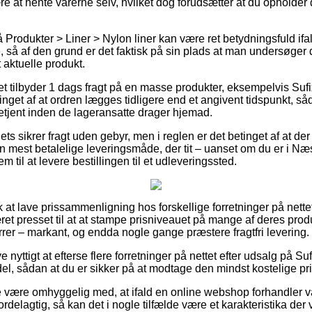
e at hente varerne selv, hvilket dog forudsætter at du opholder 
Produkter > Liner > Nylon liner kan være ret betydningsfuld ifal
e, så af den grund er det faktisk på sin plads at man undersøger
t aktuelle produkt.
et tilbyder 1 dags fragt på en masse produkter, eksempelvis S
inget af at ordren lægges tidligere end et angivent tidspunkt, så
betjent inden de lageransatte drager hjemad.
ts sikrer fragt uden gebyr, men i reglen er det betinget af at der 
n mest betalelige leveringsmåde, der tit – uanset om du er i Næ
em til at levere bestillingen til et udleveringssted.
lk at lave prissammenligning hos forskellige forretninger på nette
æret presset til at at stampe prisniveauet på mange af deres produ
rrer – markant, og endda nogle gange præstere fragtfri levering.
ive nyttigt at efterse flere forretninger på nettet efter udsalg på
l, sådan at du er sikker på at modtage den mindst kostelige pri
 være omhyggelig med, at ifald en online webshop forhandler va
rdelagtig, så kan det i nogle tilfælde være et karakteristika der 