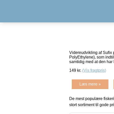
Videreudvikling af Sufi
PolyEthylene), som indtil 
samtidig med at den har
149
kr.
(Vis fragtpris)
Læs mere »
De mest populære fiskeri
stort sortiment til gode pr