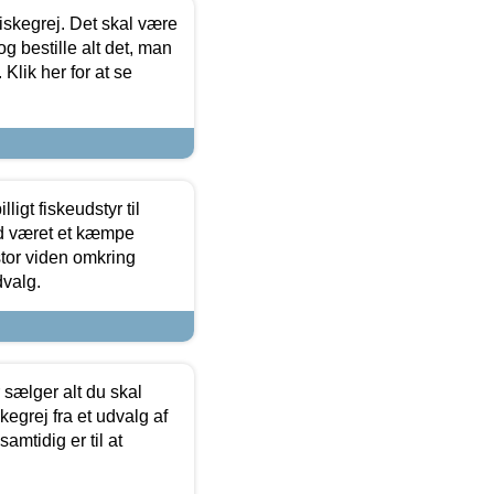
 fiskegrej. Det skal være
og bestille alt det, man
 Klik her for at se
ligt fiskeudstyr til
tid været et kæmpe
stor viden omkring
dvalg.
sælger alt du skal
skegrej fra et udvalg af
samtidig er til at