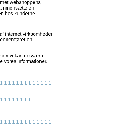
ternet webshoppens
t sammensætte en
den hos kunderne.
af internet virksomheder
 gennemfører en
 men vi kan desværre
e vores informationer.
1
1
1
1
1
1
1
1
1
1
1
1
1
1
1
1
1
1
1
1
1
1
1
1
1
1
1
1
1
1
1
1
1
1
1
1
1
1
1