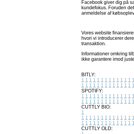
Facebook giver dig på s
kundefokus. Foruden det 
anmeldelse af købsopleve
Vores website finansiere
hvori vi introducerer de
transaktion.
Informationer omkring ti
ikke garantere imod juste
BITLY:
1
1
1
1
1
1
1
1
1
1
1
1
1
1
1
1
1
1
1
1
1
1
1
1
1
1
SPOTIFY:
1
1
1
1
1
1
1
1
1
1
1
1
1
1
1
1
1
1
1
1
1
1
1
1
1
1
CUTTLY BIO:
1
1
1
1
1
1
1
1
1
1
1
1
1
1
1
1
1
1
1
1
1
1
1
1
1
1
1
CUTTLY OLD:
1