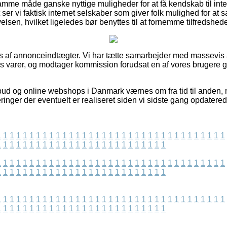
amme måde ganske nyttige muligheder for at få kendskab til in
ser vi faktisk internet selskaber som giver folk mulighed for a
lsen, hvilket ligeledes bør benyttes til at fornemme tilfredshe
s af annonceindtægter. Vi har tætte samarbejder med massevis 
res varer, og modtager kommission forudsat en af vores brugere
lbud og online webshops i Danmark værnes om fra tid til anden,
ringer der eventuelt er realiseret siden vi sidste gang opdatered
1
1
1
1
1
1
1
1
1
1
1
1
1
1
1
1
1
1
1
1
1
1
1
1
1
1
1
1
1
1
1
1
1
1
1
1
1
1
1
1
1
1
1
1
1
1
1
1
1
1
1
1
1
1
1
1
1
1
1
1
1
1
1
1
1
1
1
1
1
1
1
1
1
1
1
1
1
1
1
1
1
1
1
1
1
1
1
1
1
1
1
1
1
1
1
1
1
1
1
1
1
1
1
1
1
1
1
1
1
1
1
1
1
1
1
1
1
1
1
1
1
1
1
1
1
1
1
1
1
1
1
1
1
1
1
1
1
1
1
1
1
1
1
1
1
1
1
1
1
1
1
1
1
1
1
1
1
1
1
1
1
1
1
1
1
1
1
1
1
1
1
1
1
1
1
1
1
1
1
1
1
1
1