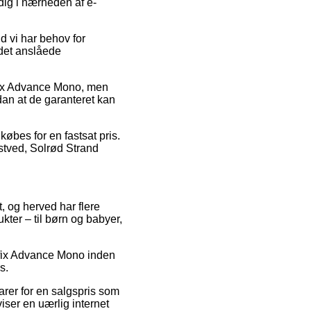
dig i nærheden af e-
d vi har behov for
 det anslåede
ufix Advance Mono, men
dan at de garanteret kan
købes for en fastsat pris.
stved, Solrød Strand
t, og herved har flere
kter – til børn og babyer,
 Sufix Advance Mono inden
s.
rer for en salgspris som
viser en uærlig internet