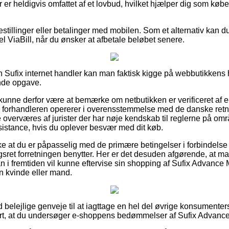
 er heldigvis omfattet af et lovbud, hvilket hjælper dig som køb
bestillinger eller betalinger med mobilen. Som et alternativ kan 
el ViaBill, når du ønsker at afbetale beløbet senere.
en Sufix internet handler kan man faktisk kigge på webbutikkens 
ende opgave.
nne derfor være at bemærke om netbutikken er verificeret af e
ne forhandleren opererer i overensstemmelse med de danske retnin
 overværes af jurister der har nøje kendskab til reglerne på om
ssistance, hvis du oplever besvær med dit køb.
ække at du er påpasselig med de primære betingelser i forbindelse
sret forretningen benytter. Her er det desuden afgørende, at man
an i fremtiden vil kunne eftervise sin shopping af Sufix Advanc
 en kvinde eller mand.
tid belejlige genveje til at iagttage en hel del øvrige konsumenter
art, at du undersøger e-shoppens bedømmelser af Sufix Advance 