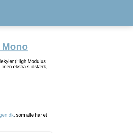
e Mono
lekyler (High Modulus
 linen ekstra slidstærk,
gen.dk
, som alle har et