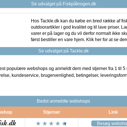
Se udvalget på Fiskpåkrogen.dk
Hos Tackle.dk kan du købe en bred række af fis
outdoorartikler i god kvalitet og til lave priser. L
varer er på lager og du vil derfor normalt ikke sk
først bestiller en vare hjem. Klik her for at se de
Se udvalget på Tackle.dk
t populære webshops og anmeldt dem med stjerner fra 1 til 5 ud
rrelse, kundeservice, brugervenlighed, betingelser, leveringsfor
Bedst anmeldte webshops
bshop
Stjerner
Link
Besøg websh