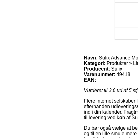
Navn:
Sufix Advance M
Kategori:
Produkter > Li
Producent:
Sufix
Varenummer:
49418
EAN:
Vurderet til
3.6
ud af 5 st
Flere internet selskaber 
efterhånden udleveringsst
ind i din kalender. Frag
til levering ved køb af 
Du bør også vælge at best
og til en lille smule me