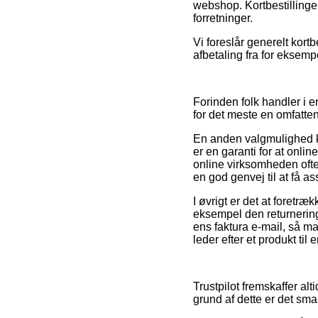
webshop. Kortbestillinger
forretninger.
Vi foreslår generelt kort
afbetaling fra for eksemp
Forinden folk handler i 
for det meste en omfatt
En anden valgmulighed ku
er en garanti for at onli
online virksomheden ofte
en god genvej til at få a
I øvrigt er det at foretr
eksempel den returnering
ens faktura e-mail, så m
leder efter et produkt til
Trustpilot fremskaffer al
grund af dette er det sm