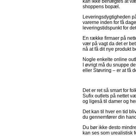
kan ikke benægtes at vær
shoppens bopæl.
Leveringsdygtigheden på 
varerne inden for få dag
leveringstidspunkt for de
En række firmaer på nett
vær på vagt da det er bet
nå at få dit nye produkt 
Nogle enkelte online outle
I øvrigt må du snuppe de
eller Støvring – er at få d
Det er ret så smart for fo
Sufix outlets på nettet v
og ligeså til damer og he
Det kan til hver en tid bl
du gennemfører din hande
Du bør ikke desto mindre
kan ses som urealistisk fo