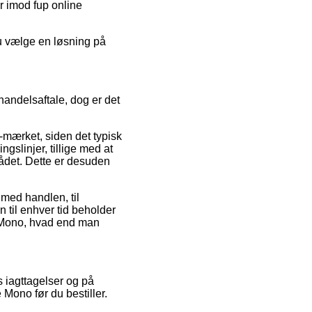
er imod fup online
du vælge en løsning på
handelsaftale, dog er det
-mærket, siden det typisk
gslinjer, tillige med at
rådet. Dette er desuden
 med handlen, til
 til enhver tid beholder
e Mono, hvad end man
s iagttagelser og på
Mono før du bestiller.