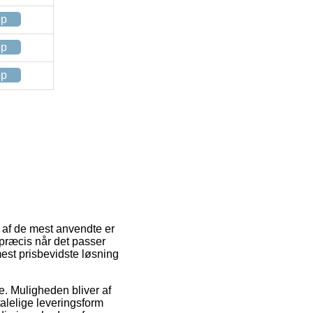
op
op
op
n af de mest anvendte er
 præcis når det passer
est prisbevidste løsning
de. Muligheden bliver af
alelige leveringsform