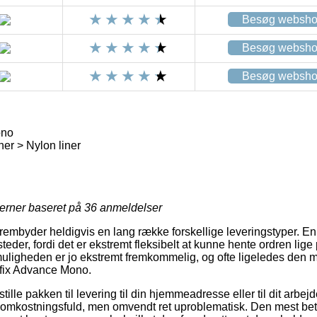
Besøg websh
Besøg websh
Besøg websh
ono
ner > Nylon liner
jerner baseret på
36
anmeldelser
frembyder heldigvis en lang række forskellige leveringstyper. E
eder, fordi det er ekstremt fleksibelt at kunne hente ordren lige
tmuligheden er jo ekstremt fremkommelig, og ofte ligeledes den m
Sufix Advance Mono.
ille pakken til levering til din hjemmeadresse eller til dit arbej
re omkostningsfuld, men omvendt ret uproblematisk. Den mest bet