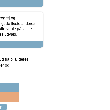
kegrej og
angt de fleste af deres
ulle vente på, at de
res udvalg.
 fra bl.a. deres
mer og
op