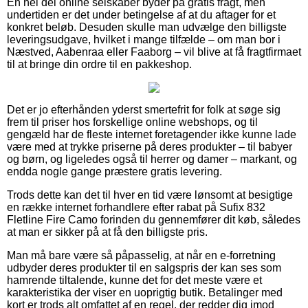
En hel del online selskaber byder på gratis fragt, men
undertiden er det under betingelse af at du aftager for et
konkret beløb. Desuden skulle man udvælge den billigste
leveringsudgave, hvilket i mange tilfælde – om man bor i
Næstved, Aabenraa eller Faaborg – vil blive at få fragtfirmaet
til at bringe din ordre til en pakkeshop.
Det er jo efterhånden yderst smertefrit for folk at søge sig
frem til priser hos forskellige online webshops, og til
gengæld har de fleste internet foretagender ikke kunne lade
være med at trykke priserne på deres produkter – til babyer
og børn, og ligeledes også til herrer og damer – markant, og
endda nogle gange præstere gratis levering.
Trods dette kan det til hver en tid være lønsomt at besigtige
en række internet forhandlere efter rabat på Sufix 832
Fletline Fire Camo forinden du gennemfører dit køb, således
at man er sikker på at få den billigste pris.
Man må bare være så påpasselig, at når en e-forretning
udbyder deres produkter til en salgspris der kan ses som
hamrende tiltalende, kunne det for det meste være et
karakteristika der viser en uoprigtig butik. Betalinger med
kort er trods alt omfattet af en regel, der redder dig imod