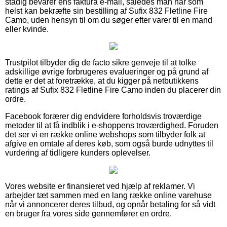
stadig bevarer ens faktura e-mail, således man når som
helst kan bekræfte sin bestilling af Sufix 832 Fletline Fire
Camo, uden hensyn til om du søger efter varer til en mand
eller kvinde.
Trustpilot tilbyder dig de facto sikre genveje til at tolke
adskillige øvrige forbrugeres evalueringer og på grund af
dette er det at foretrække, at du kigger på netbutikkens
ratings af Sufix 832 Fletline Fire Camo inden du placerer din
ordre.
Facebook forærer dig endvidere forholdsvis troværdige
metoder til at få indblik i e-shoppens troværdighed. Foruden
det ser vi en række online webshops som tilbyder folk at
afgive en omtale af deres køb, som også burde udnyttes til
vurdering af tidligere kunders oplevelser.
Vores website er finansieret ved hjælp af reklamer. Vi
arbejder tæt sammen med en lang række online varehuse
når vi annoncerer deres tilbud, og opnår betaling for så vidt
en bruger fra vores side gennemfører en ordre.