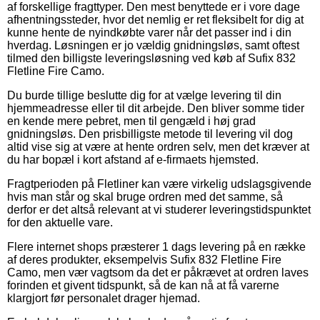
af forskellige fragttyper. Den mest benyttede er i vore dage
afhentningssteder, hvor det nemlig er ret fleksibelt for dig at
kunne hente de nyindkøbte varer når det passer ind i din
hverdag. Løsningen er jo vældig gnidningsløs, samt oftest
tilmed den billigste leveringsløsning ved køb af Sufix 832
Fletline Fire Camo.
Du burde tillige beslutte dig for at vælge levering til din
hjemmeadresse eller til dit arbejde. Den bliver somme tider
en kende mere pebret, men til gengæld i høj grad
gnidningsløs. Den prisbilligste metode til levering vil dog
altid vise sig at være at hente ordren selv, men det kræver at
du har bopæl i kort afstand af e-firmaets hjemsted.
Fragtperioden på Fletliner kan være virkelig udslagsgivende
hvis man står og skal bruge ordren med det samme, så
derfor er det altså relevant at vi studerer leveringstidspunktet
for den aktuelle vare.
Flere internet shops præsterer 1 dags levering på en række
af deres produkter, eksempelvis Sufix 832 Fletline Fire
Camo, men vær vagtsom da det er påkrævet at ordren laves
forinden et givent tidspunkt, så de kan nå at få varerne
klargjort før personalet drager hjemad.