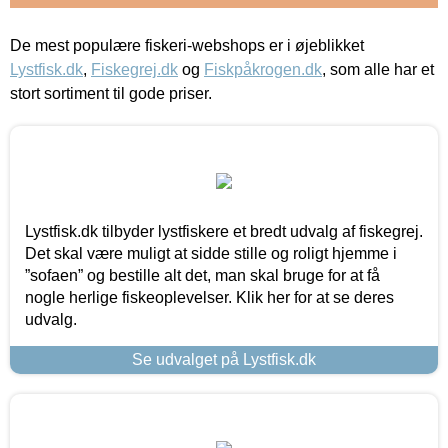
De mest populære fiskeri-webshops er i øjeblikket
Lystfisk.dk
,
Fiskegrej.dk
og
Fiskpåkrogen.dk
, som alle har et
stort sortiment til gode priser.
Lystfisk.dk tilbyder lystfiskere et bredt udvalg af fiskegrej.
Det skal være muligt at sidde stille og roligt hjemme i
”sofaen” og bestille alt det, man skal bruge for at få
nogle herlige fiskeoplevelser. Klik her for at se deres
udvalg.
Se udvalget på Lystfisk.dk