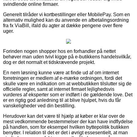
svindlende online firmaer.
Generelt tilråder vi kortbestillinger eller MobilePay. Som en
alternativ mulighed kan du anvende en afbetalingsordning
fra fx ViaBill, ifald du agter at dække pengene over flere
uger.
Forinden nogen shopper hos en forhandler på nettet
behøver man uden tvivl kigge på e-butikkens handelsvilkår,
dog er det normalt et tidskrævende projekt.
En nem løsning kunne være at finde ud af om internet
forretningen er medlem af e-mærke ordningen, fordi det
skulle være en indikation om at webbutikken tilslutter sig de
officielle regler, samt at internet firmaet lejlighedsvis
vurderes af eksperter som er indført i de gældende love. Det
er en rigtig god anledning til at blive hjulpet, hvis du får
vanskeligheder ved din bestilling.
Herudover kan det være til hjælp at køber er klar over de
mest vedkommende bestemmelser der kan have indflydelse
på handlen, som for eksempel hvilken byttepolitik butikken
benytter. I relation til det er det i øvrigt essesentielt, at man