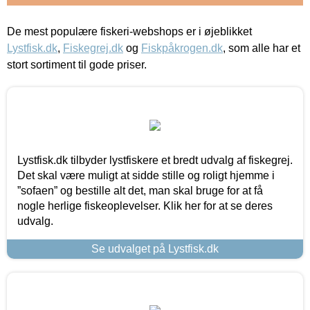
De mest populære fiskeri-webshops er i øjeblikket
Lystfisk.dk
,
Fiskegrej.dk
og
Fiskpåkrogen.dk
, som alle har et
stort sortiment til gode priser.
Lystfisk.dk tilbyder lystfiskere et bredt udvalg af fiskegrej.
Det skal være muligt at sidde stille og roligt hjemme i
”sofaen” og bestille alt det, man skal bruge for at få
nogle herlige fiskeoplevelser. Klik her for at se deres
udvalg.
Se udvalget på Lystfisk.dk