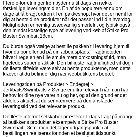
Flere e-forretninger frembyder nu til dags en række
forskellige leveringsmidler. En af de populære er nu om
dage at få bragt ordren til en pakkeshop, hvor det er nemt for
dig at hente dine produkter når det passer ind i din hverdag.
Muligheden er nemlig usædvanlig smertefri, og typisk også
den mindst kostelige type af levering ved køb af Strike Pro
Buster Swimbait 13cm.
Du burde også vælge at bestille pakken til levering hjem til
hvor du bor eller ud på din arbejdsplads. Fragtmetoden
bliver i regelen en lille smule mere omkostningsfuld, men
ligeledes super praktisk. Den billigste fragtmulighed vil dog i
de fleste tilfælde være selv at hente produkterne, men dette
kræver at du befinder dig nær webbutikkens bopæl.
Leveringstiden på Produkter > Endegrej >
Jerkbaits/Swimbaits > Øvrige er ultra relevant når man har
behov for dine nye varer nu og her, og af den grund er det
aldeles aktuelt at du ser nærmere på den anslåede
leveringstid ved det relevante produkt.
De fleste internet selskaber præsterer 1 dags fragt på mange
af butikkens produkter, eksempelvis Strike Pro Buster
Swimbait 13cm, men det tager udgangspunkt i at
bestillingen realiseres forinden et besluttet tidspunkt,