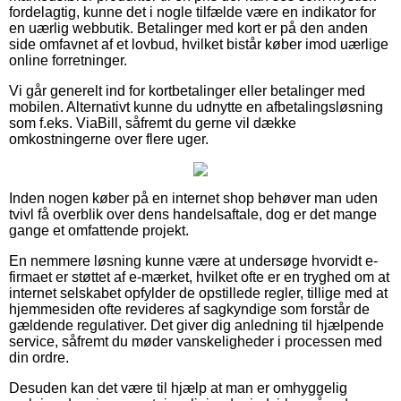
fordelagtig, kunne det i nogle tilfælde være en indikator for
en uærlig webbutik. Betalinger med kort er på den anden
side omfavnet af et lovbud, hvilket bistår køber imod uærlige
online forretninger.
Vi går generelt ind for kortbetalinger eller betalinger med
mobilen. Alternativt kunne du udnytte en afbetalingsløsning
som f.eks. ViaBill, såfremt du gerne vil dække
omkostningerne over flere uger.
Inden nogen køber på en internet shop behøver man uden
tvivl få overblik over dens handelsaftale, dog er det mange
gange et omfattende projekt.
En nemmere løsning kunne være at undersøge hvorvidt e-
firmaet er støttet af e-mærket, hvilket ofte er en tryghed om at
internet selskabet opfylder de opstillede regler, tillige med at
hjemmesiden ofte revideres af sagkyndige som forstår de
gældende regulativer. Det giver dig anledning til hjælpende
service, såfremt du møder vanskeligheder i processen med
din ordre.
Desuden kan det være til hjælp at man er omhyggelig