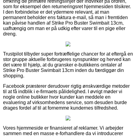
omkring de primære retningslinjer der indvirker på ordren,
som for eksempel den returneringsret hjemmesiden tilsikrer.
I den forbindelse er det ydermere relevant, at man
permanent beholder ens faktura e-mail, så man i fremtiden
kan påvise handlen af Strike Pro Buster Swimbait 13cm,
uafhængig om man er på udkig efter varer til en pige eller
dreng.
Trustpilot tilbyder super fortræffelige chancer for at eftergå en
stor gruppe aktuelle forbrugeres synspunkter og herved kan
det være til hjælp, at du gransker e-butikkens omtaler af
Strike Pro Buster Swimbait 13cm inden du færdiggør din
shopping.
Facebook præsterer derudover rigtig ønskværdige metoder
til at få indblik i e-firmaets pålidelighed. I øvrigt møder vi
nogle online butikker hvor kunder kan meddele en
evaluering af virksomhedens service, som desuden burde
drages fordel af til at fornemme kundernes tilfredshed.
Vores hjemmeside er finansieret af reklamer. Vi arbejder
sammen med en masse e-forhandlere da vi introducerer