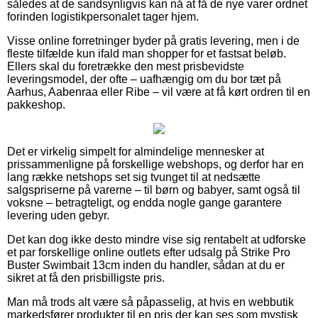
således at de sandsynligvis kan nå at få de nye varer ordnet
forinden logistikpersonalet tager hjem.
Visse online forretninger byder på gratis levering, men i de
fleste tilfælde kun ifald man shopper for et fastsat beløb.
Ellers skal du foretrække den mest prisbevidste
leveringsmodel, der ofte – uafhængig om du bor tæt på
Aarhus, Aabenraa eller Ribe – vil være at få kørt ordren til en
pakkeshop.
Det er virkelig simpelt for almindelige mennesker at
prissammenligne på forskellige webshops, og derfor har en
lang række netshops set sig tvunget til at nedsætte
salgspriserne på varerne – til børn og babyer, samt også til
voksne – betragteligt, og endda nogle gange garantere
levering uden gebyr.
Det kan dog ikke desto mindre vise sig rentabelt at udforske
et par forskellige online outlets efter udsalg på Strike Pro
Buster Swimbait 13cm inden du handler, sådan at du er
sikret at få den prisbilligste pris.
Man må trods alt være så påpasselig, at hvis en webbutik
markedsfører produkter til en pris der kan ses som mystisk