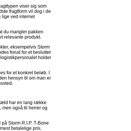
Fragttypen viser sig som
te fragtform vil dog i de
 lige ved internet
sat du mangler pakken
et relevante produkt.
kter, eksempelvis Storm
es forud for et besluttet
 logistikpersonalet holder
es for et konkret beløb. I
 uden hensyn til om man er
gssted.
engæld har en lang række
, men også til herrer og
ud på Storm R.I.P. T-Bone
est betalelige pris.