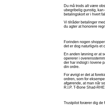
Du må trods alt være obs
ubegribelig gunstig, kan
betalingskort er i hvert f
Vi tilråder betalinger me
du agter at honorere reg
Forinden nogen shopper p
det er dog naturligvis et 
En anden løsning er at s
opererer i overensstemmels
der har indsigt i lovene 
din ordre.
For øvrigt er det at fore
ordren, som for eksempel 
afgørende, at man når so
R.I.P. T-Bone Shad-RHE (
Trustpilot forærer dig de