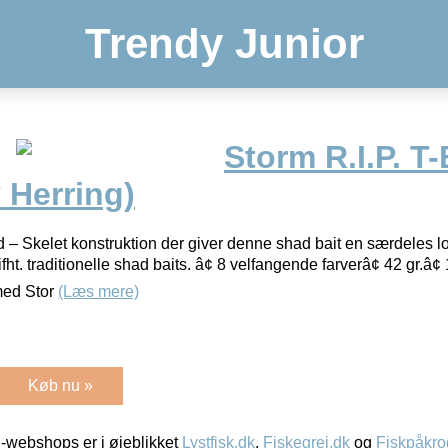
Trendy Junior
Storm R.I.P. T
 Herring)
 – Skelet konstruktion der giver denne shad bait en særdeles 
fht. traditionelle shad baits. â¢ 8 velfangende farverâ¢ 42 gr.â
med Stor
(Læs mere)
Køb nu »
-webshops er i øjeblikket
Lystfisk.dk
,
Fiskegrej.dk
og
Fiskpåkro