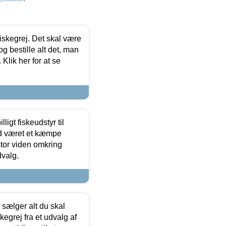
 fiskegrej. Det skal være
og bestille alt det, man
 Klik her for at se
ligt fiskeudstyr til
tid været et kæmpe
stor viden omkring
dvalg.
sælger alt du skal
skegrej fra et udvalg af