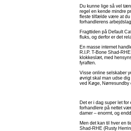
Du kunne lige så vel tænke
regel en kende mindre pri
fleste tilfælde være at du
forhandlerens arbejdslag
Fragttiden på Default Ca
fluks, og derfor er det r
En masse internet handl
R.I.P. T-Bone Shad-RHE (R
klokkeslæt, med hensynsta
fyraften.
Visse online selskaber yde
øvrigt skal man udse dig 
ved Køge, Nørresundby ell
Det er i dag super let fo
forhandlere på nettet vær
damer – enormt, og endda
Men det kan til hver en t
Shad-RHE (Rusty Herring)