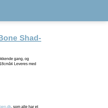
-Bone Shad-
lokkende gang, og
¢ 18cmâ¢ Leveres med
gen.dk
, som alle har et