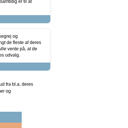
samtidig er til at
kegrej og
angt de fleste af deres
ulle vente på, at de
res udvalg.
 fra bl.a. deres
mer og