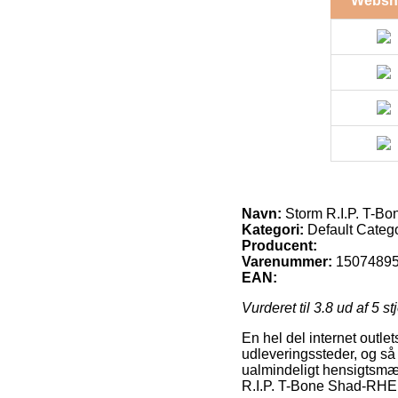
Websh
Navn:
Storm R.I.P. T-Bo
Kategori:
Default Categ
Producent:
Varenummer:
1507489
EAN:
Vurderet til
3.8
ud af 5 st
En hel del internet outle
udleveringssteder, og så 
ualmindeligt hensigtsmæs
R.I.P. T-Bone Shad-RHE 