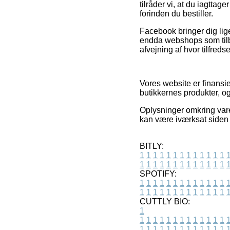
tilråder vi, at du iagtta
forinden du bestiller.
Facebook bringer dig lige
endda webshops som tilbyd
afvejning af hvor tilfreds
Vores website er finansi
butikkernes produkter, o
Oplysninger omkring var
kan være iværksat siden 
BITLY:
1
1
1
1
1
1
1
1
1
1
1
1
1
1
1
1
1
1
1
1
1
1
1
1
1
1
SPOTIFY:
1
1
1
1
1
1
1
1
1
1
1
1
1
1
1
1
1
1
1
1
1
1
1
1
1
1
CUTTLY BIO:
1
1
1
1
1
1
1
1
1
1
1
1
1
1
1
1
1
1
1
1
1
1
1
1
1
1
1