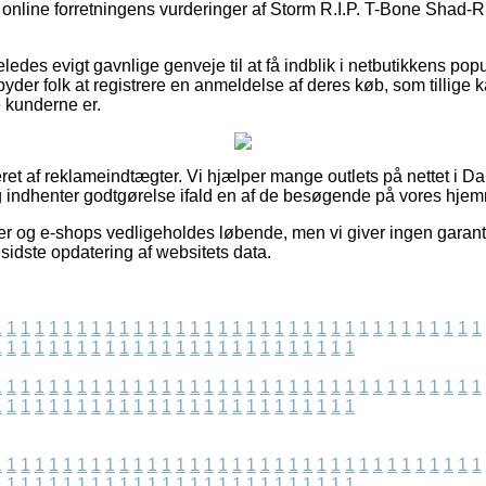
ger online forretningens vurderinger af Storm R.I.P. T-Bone Shad
ledes evigt gavnlige genveje til at få indblik i netbutikkens popu
er folk at registrere en anmeldelse af deres køb, som tillige ka
e kunderne er.
eret af reklameindtægter. Vi hjælper mange outlets på nettet i 
g indhenter godtgørelse ifald en af de besøgende på vores hjem
er og e-shops vedligeholdes løbende, men vi giver ingen garan
sidste opdatering af websitets data.
1
1
1
1
1
1
1
1
1
1
1
1
1
1
1
1
1
1
1
1
1
1
1
1
1
1
1
1
1
1
1
1
1
1
1
1
1
1
1
1
1
1
1
1
1
1
1
1
1
1
1
1
1
1
1
1
1
1
1
1
1
1
1
1
1
1
1
1
1
1
1
1
1
1
1
1
1
1
1
1
1
1
1
1
1
1
1
1
1
1
1
1
1
1
1
1
1
1
1
1
1
1
1
1
1
1
1
1
1
1
1
1
1
1
1
1
1
1
1
1
1
1
1
1
1
1
1
1
1
1
1
1
1
1
1
1
1
1
1
1
1
1
1
1
1
1
1
1
1
1
1
1
1
1
1
1
1
1
1
1
1
1
1
1
1
1
1
1
1
1
1
1
1
1
1
1
1
1
1
1
1
1
1