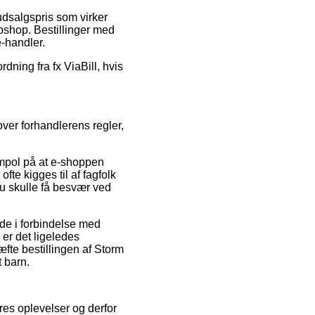
udsalgspris som virker
bshop. Bestillinger med
e-handler.
dning fra fx ViaBill, hvis
ver forhandlerens regler,
ympol på at e-shoppen
fte kigges til af fagfolk
du skulle få besvær ved
ende i forbindelse med
 er det ligeledes
fte bestillingen af Storm
 barn.
eres oplevelser og derfor