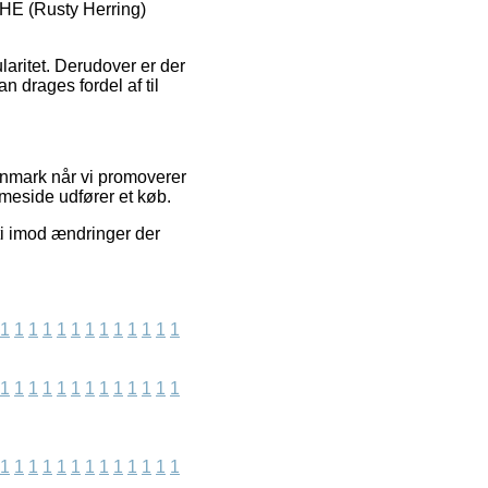
-RHE (Rusty Herring)
laritet. Derudover er der
n drages fordel af til
Danmark når vi promoverer
meside udfører et køb.
ti imod ændringer der
1
1
1
1
1
1
1
1
1
1
1
1
1
1
1
1
1
1
1
1
1
1
1
1
1
1
1
1
1
1
1
1
1
1
1
1
1
1
1