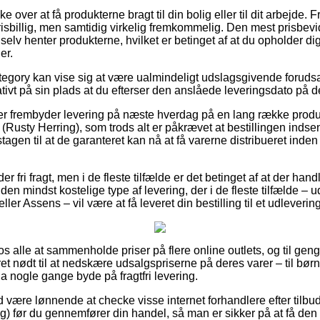
 over at få produkterne bragt til din bolig eller til dit arbejde. 
sbillig, men samtidig virkelig fremkommelig. Den mest prisbevids
 selv henter produkterne, hvilket er betinget af at du opholder dig
er.
tegory kan vise sig at være ualmindeligt udslagsgivende forud
elativt på sin plads at du efterser den anslåede leveringsdato på d
er frembyder levering på næste hverdag på en lang række produ
usty Herring), som trods alt er påkrævet at bestillingen indsend
gen til at de garanteret kan nå at få varerne distribueret inden
r fri fragt, men i de fleste tilfælde er det betinget af at der handl
den mindst kostelige type af levering, der i de fleste tilfælde –
er Assens – vil være at få leveret din bestilling til et udleverin
r os alle at sammenholde priser på flere online outlets, og til g
et nødt til at nedskære udsalgspriserne på deres varer – til børn
 nogle gange byde på fragtfri levering.
id være lønnende at checke visse internet forhandlere efter tilb
 før du gennemfører din handel, så man er sikker på at få den m