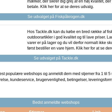
mærker, der sikrer dig grej af en høj kvalitet, der 
betale. Klik her for at se deres udvalg.
Se udvalget på Fiskpåkrogen.dk
Hos Tackle.dk kan du købe en bred række af fis
outdoorartikler i god kvalitet og til lave priser. L
varer er på lager og du vil derfor normalt ikke sk
først bestiller en vare hjem. Klik her for at se de
Se udvalget på Tackle.dk
t populære webshops og anmeldt dem med stjerner fra 1 til 5 ud
rrelse, kundeservice, brugervenlighed, betingelser, leveringsfor
Bedst anmeldte webshops