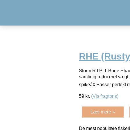
RHE (Rusty
Storm R.I.P. T-Bone Shad
samtidig reduceret vægt i
spikeâ¢ Passer perfekt 
59
kr.
(Vis fragtpris)
Læs mere »
De mest populære fiskeri