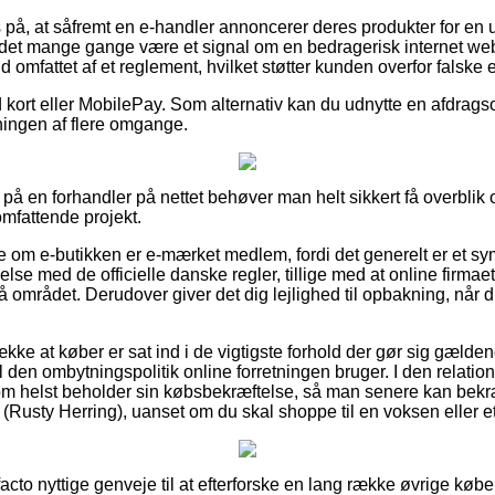
 på, at såfremt en e-handler annoncerer deres produkter for en 
 det mange gange være et signal om en bedragerisk internet we
ald omfattet af et reglement, hvilket støtter kunden overfor falske 
d kort eller MobilePay. Som alternativ kan du udnytte en afdragsor
ningen af flere omgange.
å en forhandler på nettet behøver man helt sikkert få overblik o
omfattende projekt.
e om e-butikken er e-mærket medlem, fordi det generelt er et s
e med de officielle danske regler, tillige med at online firmaet o
på området. Derudover giver det dig lejlighed til opbakning, når 
trække at køber er sat ind i de vigtigste forhold der gør sig gæld
den ombytningspolitik online forretningen bruger. I den relation
m helst beholder sin købsbekræftelse, så man senere kan bekræ
Rusty Herring), uanset om du skal shoppe til en voksen eller et
 facto nyttige genveje til at efterforske en lang række øvrige køb