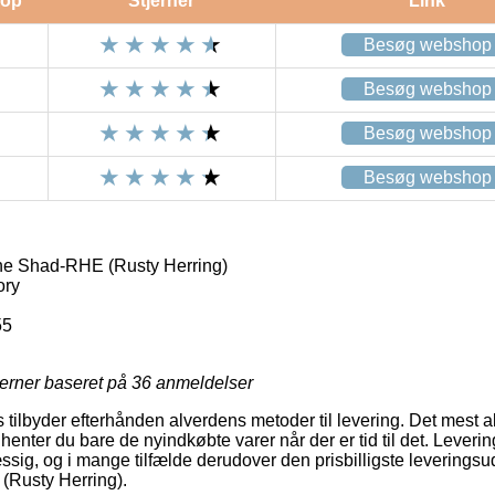
op
Stjerner
Link
Besøg webshop
Besøg webshop
Besøg webshop
Besøg webshop
ne Shad-RHE (Rusty Herring)
ory
55
jerner baseret på
36
anmeldelser
ts tilbyder efterhånden alverdens metoder til levering. Det mest a
henter du bare de nyindkøbte varer når der er tid til det. Leverin
sig, og i mange tilfælde derudover den prisbilligste leverings
(Rusty Herring).