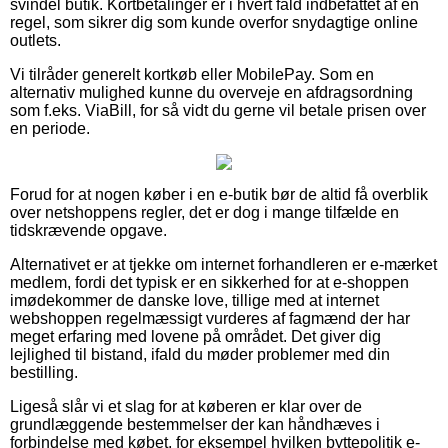
svindel butik. Kortbetalinger er i hvert fald indbefattet af en
regel, som sikrer dig som kunde overfor snydagtige online
outlets.
Vi tilråder generelt kortkøb eller MobilePay. Som en
alternativ mulighed kunne du overveje en afdragsordning
som f.eks. ViaBill, for så vidt du gerne vil betale prisen over
en periode.
Forud for at nogen køber i en e-butik bør de altid få overblik
over netshoppens regler, det er dog i mange tilfælde en
tidskrævende opgave.
Alternativet er at tjekke om internet forhandleren er e-mærket
medlem, fordi det typisk er en sikkerhed for at e-shoppen
imødekommer de danske love, tillige med at internet
webshoppen regelmæssigt vurderes af fagmænd der har
meget erfaring med lovene på området. Det giver dig
lejlighed til bistand, ifald du møder problemer med din
bestilling.
Ligeså slår vi et slag for at køberen er klar over de
grundlæggende bestemmelser der kan håndhæves i
forbindelse med købet, for eksempel hvilken byttepolitik e-