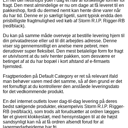
En hel del netshops yder i dag et hav af forskellige former for
fragt. Den mest almindelige er nu om dage at få leveret til en
pakkeshop, fordi du dermed nemt kan hente dine varer når
du har tid. Denne er jo særligt ligetil, samt typisk endda den
prisbilligste fragtmulighed ved køb af Storm R.I.P. Rigger-RB
(red/black).
Du kan på samme måde overveje at bestille levering hjem til
din privatadresse eller ud til dit arbejdes adresse. Denne
viser sig gennemsnitligt en anelse mere pebret, men
derudover super fleksibel. Den mest betalelige form for fragt
er utvivlsomt at du selv henter pakken, som desværre er
betinget af at du har bopæl i kort afstand af e-firmaets
hjemsted.
Fragtperioden på Default Category er ret så relevant ifald
man behøver varen med det samme, så af den grund er det
ret fornuftigt at du kontrollerer den anslåede leveringsdato
for det vedkommende produkt.
En del internet outlets lover dag-til-dag levering på deres
bedst sælgende produkter, eksempelvis Storm R.I.P. Rigger-
RB (red/black), som trods alt forudsætter at ordren lægges
før et givent klokkeslæt, med hensynstagen til at de højst
sandsynligt kan nå at få ordren afsendt forud for at
lagermedarbejderne har fri.