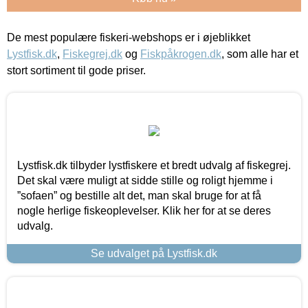
De mest populære fiskeri-webshops er i øjeblikket
Lystfisk.dk
,
Fiskegrej.dk
og
Fiskpåkrogen.dk
, som alle har et
stort sortiment til gode priser.
Lystfisk.dk tilbyder lystfiskere et bredt udvalg af fiskegrej.
Det skal være muligt at sidde stille og roligt hjemme i
”sofaen” og bestille alt det, man skal bruge for at få
nogle herlige fiskeoplevelser. Klik her for at se deres
udvalg.
Se udvalget på Lystfisk.dk