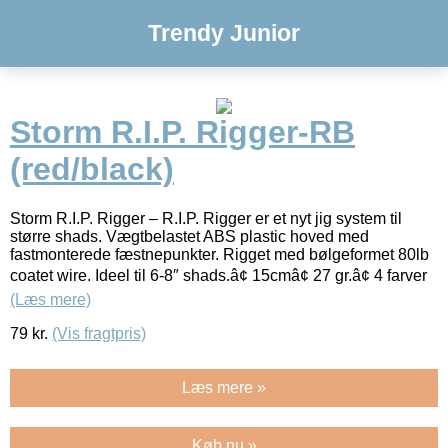
Trendy Junior
Storm R.I.P. Rigger-RB
(red/black)
Storm R.I.P. Rigger – R.I.P. Rigger er et nyt jig system til
større shads. Vægtbelastet ABS plastic hoved med
fastmonterede fæstnepunkter. Rigget med bølgeformet 80lb
coatet wire. Ideel til 6-8″ shads.â¢ 15cmâ¢ 27 gr.â¢ 4 farver
(Læs mere)
79
kr.
(Vis fragtpris)
Læs mere »
Køb nu »