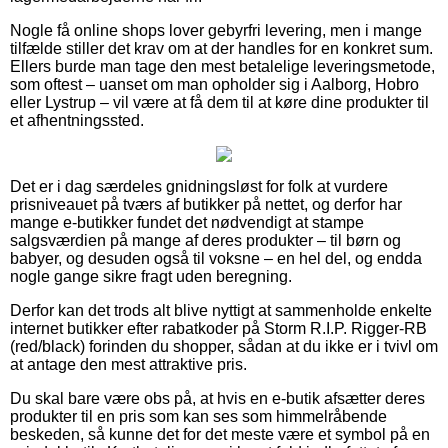
Nogle få online shops lover gebyrfri levering, men i mange
tilfælde stiller det krav om at der handles for en konkret sum.
Ellers burde man tage den mest betalelige leveringsmetode,
som oftest – uanset om man opholder sig i Aalborg, Hobro
eller Lystrup – vil være at få dem til at køre dine produkter til
et afhentningssted.
Det er i dag særdeles gnidningsløst for folk at vurdere
prisniveauet på tværs af butikker på nettet, og derfor har
mange e-butikker fundet det nødvendigt at stampe
salgsværdien på mange af deres produkter – til børn og
babyer, og desuden også til voksne – en hel del, og endda
nogle gange sikre fragt uden beregning.
Derfor kan det trods alt blive nyttigt at sammenholde enkelte
internet butikker efter rabatkoder på Storm R.I.P. Rigger-RB
(red/black) forinden du shopper, sådan at du ikke er i tvivl om
at antage den mest attraktive pris.
Du skal bare være obs på, at hvis en e-butik afsætter deres
produkter til en pris som kan ses som himmelråbende
beskeden, så kunne det for det meste være et symbol på en