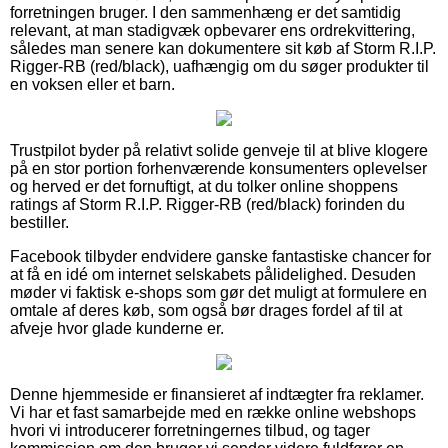
forretningen bruger. I den sammenhæng er det samtidig
relevant, at man stadigvæk opbevarer ens ordrekvittering,
således man senere kan dokumentere sit køb af Storm R.I.P.
Rigger-RB (red/black), uafhængig om du søger produkter til
en voksen eller et barn.
Trustpilot byder på relativt solide genveje til at blive klogere
på en stor portion forhenværende konsumenters oplevelser
og herved er det fornuftigt, at du tolker online shoppens
ratings af Storm R.I.P. Rigger-RB (red/black) forinden du
bestiller.
Facebook tilbyder endvidere ganske fantastiske chancer for
at få en idé om internet selskabets pålidelighed. Desuden
møder vi faktisk e-shops som gør det muligt at formulere en
omtale af deres køb, som også bør drages fordel af til at
afveje hvor glade kunderne er.
Denne hjemmeside er finansieret af indtægter fra reklamer.
Vi har et fast samarbejde med en række online webshops
hvori vi introducerer forretningernes tilbud, og tager