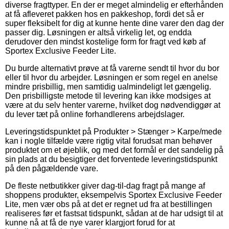
diverse fragttyper. En der er meget almindelig er efterhånden
at få afleveret pakken hos en pakkeshop, fordi det så er
super fleksibelt for dig at kunne hente dine varer den dag der
passer dig. Løsningen er altså virkelig let, og endda
derudover den mindst kostelige form for fragt ved køb af
Sportex Exclusive Feeder Lite.
Du burde alternativt prøve at få varerne sendt til hvor du bor
eller til hvor du arbejder. Løsningen er som regel en anelse
mindre prisbillig, men samtidig ualmindeligt let gængelig.
Den prisbilligste metode til levering kan ikke modsiges at
være at du selv henter varerne, hvilket dog nødvendiggør at
du lever tæt på online forhandlerens arbejdslager.
Leveringstidspunktet på Produkter > Stænger > Karpe/mede
kan i nogle tilfælde være rigtig vital forudsat man behøver
produktet om et øjeblik, og med det formål er det sandelig på
sin plads at du besigtiger det forventede leveringstidspunkt
på den pågældende vare.
De fleste netbutikker giver dag-til-dag fragt på mange af
shoppens produkter, eksempelvis Sportex Exclusive Feeder
Lite, men vær obs på at det er regnet ud fra at bestillingen
realiseres før et fastsat tidspunkt, sådan at de har udsigt til at
kunne nå at få de nye varer klargjort forud for at