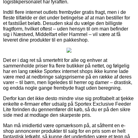
logistikpersonalet har fyraften.
Indtil flere internet outlets frembyder gratis fragt, men i de
fleste tilfælde er det under betingelse af at man bestiller for
et fastslået beløb. Desuden skal du vælge den billigste
fragtform, hvilket oftest – uden hensyn til om man befinder
sig i Næstved, Middelfart eller Hammel – vil være at få
leveret dine produkter til en pakkeshop.
Det er i dag ret så smertefrit for alle og enhver at
sammenholde priser fra flere butikker på nettet, og følgelig
har en lang række Sportex internet shops ikke kunne lade
være med at nedbringe salgspriserne på en række af deres
varer – til børn, men ligeledes til herrer og damer – drastisk,
og endda nogle gange frembyde fragt uden beregning.
Derfor kan det ikke desto mindre vise sig profitabelt at tjekke
enkelte e-firmaer efter udsalg på Sportex Exclusive Feeder
Lite forinden du gennemfører dit køb, så du er på den sikre
side med at modtage den skarpeste pris.
Man må imidlertid være opmærksom på, at såfremt en e-
shop annoncerer produkter til salg for en pris som er helt
fantastisk letkøbt, så kunne det undertiden være et tegn på