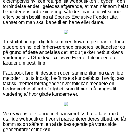
eksempelvis hvilken returpolitik webbutikken tilbyder. I den
forbindelse er det ligeledes afgørende, at man når som helst
beholder ens ordrekvittering, således man altid vil kunne
eftervise sin bestilling af Sportex Exclusive Feeder Lite,
uanset om man skal købe til en herre eller dame.
Trustpilot bringer dig fuldkommen troværdige chancer for at
studere en hel del forhenværende brugeres iagttagelser og
på grund af dette anbefales det, at du tjekker netbutikkens
vurderinger af Sportex Exclusive Feeder Lite inden du
lægger din bestilling.
Facebook fører til desuden uden sammenligning gavnlige
metoder til at få indsigt i e-firmaets kundefokus. I øvrigt ses
faktisk internet foretagender hvor folk kan meddele en
bedømmelse af ordreforløbet, som tilmed må bruges til
vurdering af hvor glade kunderne er.
Vores website er annoncefinansieret. Vi har aftaler med
utallige webbutikker hvor vi præsenterer deres tilbud, og får
kommission såfremt en af de besøgende på vores side
gennemfører et indkøb.