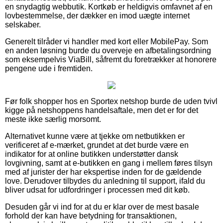
en snydagtig webbutik. Kortkøb er heldigvis omfavnet af en
lovbestemmelse, der dækker en imod uægte internet
selskaber.
Generelt tilråder vi handler med kort eller MobilePay. Som
en anden løsning burde du overveje en afbetalingsordning
som eksempelvis ViaBill, såfremt du foretrækker at honorere
pengene ude i fremtiden.
Før folk shopper hos en Sportex netshop burde de uden tvivl
kigge på netshoppens handelsaftale, men det er for det
meste ikke særlig morsomt.
Alternativet kunne være at tjekke om netbutikken er
verificeret af e-mærket, grundet at det burde være en
indikator for at online butikken understøtter dansk
lovgivning, samt at e-butikken en gang i mellem føres tilsyn
med af jurister der har ekspertise inden for de gældende
love. Derudover tilbydes du anledning til support, ifald du
bliver udsat for udfordringer i processen med dit køb.
Desuden går vi ind for at du er klar over de mest basale
forhold der kan have betydning for transaktionen,