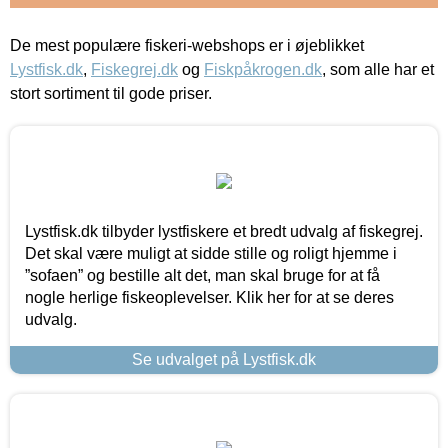
De mest populære fiskeri-webshops er i øjeblikket
Lystfisk.dk
,
Fiskegrej.dk
og
Fiskpåkrogen.dk
, som alle har et
stort sortiment til gode priser.
Lystfisk.dk tilbyder lystfiskere et bredt udvalg af fiskegrej.
Det skal være muligt at sidde stille og roligt hjemme i
”sofaen” og bestille alt det, man skal bruge for at få
nogle herlige fiskeoplevelser. Klik her for at se deres
udvalg.
Se udvalget på Lystfisk.dk