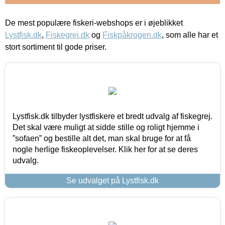
De mest populære fiskeri-webshops er i øjeblikket
Lystfisk.dk
,
Fiskegrej.dk
og
Fiskpåkrogen.dk
, som alle har et
stort sortiment til gode priser.
Lystfisk.dk tilbyder lystfiskere et bredt udvalg af fiskegrej.
Det skal være muligt at sidde stille og roligt hjemme i
”sofaen” og bestille alt det, man skal bruge for at få
nogle herlige fiskeoplevelser. Klik her for at se deres
udvalg.
Se udvalget på Lystfisk.dk