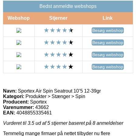
Bedst anmeldte webshops
Webshop
Stjerner
Link
Besøg webshop
Besøg webshop
Besøg webshop
Besøg webshop
Navn:
Sportex Air Spin Seatrout 10’5 12-39gr
Kategori:
Produkter > Stænger > Spin
Producent:
Sportex
Varenummer:
43662
EAN:
4048855335461
Vurderet til
3.5
ud af 5 stjerner baseret på
8
anmeldelser
Temmelig mange firmaer på nettet tilbyder nu flere