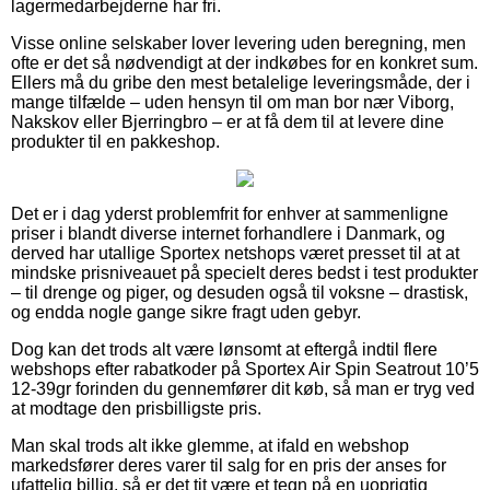
lagermedarbejderne har fri.
Visse online selskaber lover levering uden beregning, men
ofte er det så nødvendigt at der indkøbes for en konkret sum.
Ellers må du gribe den mest betalelige leveringsmåde, der i
mange tilfælde – uden hensyn til om man bor nær Viborg,
Nakskov eller Bjerringbro – er at få dem til at levere dine
produkter til en pakkeshop.
Det er i dag yderst problemfrit for enhver at sammenligne
priser i blandt diverse internet forhandlere i Danmark, og
derved har utallige Sportex netshops været presset til at at
mindske prisniveauet på specielt deres bedst i test produkter
– til drenge og piger, og desuden også til voksne – drastisk,
og endda nogle gange sikre fragt uden gebyr.
Dog kan det trods alt være lønsomt at eftergå indtil flere
webshops efter rabatkoder på Sportex Air Spin Seatrout 10’5
12-39gr forinden du gennemfører dit køb, så man er tryg ved
at modtage den prisbilligste pris.
Man skal trods alt ikke glemme, at ifald en webshop
markedsfører deres varer til salg for en pris der anses for
ufattelig billig, så er det tit være et tegn på en uoprigtig