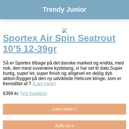
Trendy Junior
Sportex Air Spin Seatrout
10’5 12-39gr
Så er Sportex tilbage på det danske marked og endda, med
nok, den mest suveræne kyststang, vi har set til dato.Super
hurtig, super let, super finish og alligevel en dejlig dyb
aktion.Bygget på den ny udviklede Helicore klinge, som er
fremstillet af T
(Læs mere)
6399
kr.
(Vis fragtpris)
Læs mere »
Køb nu »