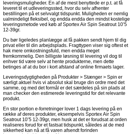
leveringsmuligheder. En af de mest benyttede er p.t. at få
leveret til et udleveringssted, hvor du selv afhenter
bestillingen på et selvvalgt tidspunkt. Muligheden er nemlig
ualmindeligt fleksibel, og endda endda den mindst kostelige
leveringsmetode ved køb af Sportex Air Spin Seatrout 10’5
12-39gr.
Du bør ligeledes planlægge at få pakken sendt hjem til dig
privat eller til din arbejdsplads. Fragttypen viser sig oftest et
hak mere omkostningsfuld, men endda meget
fremkommelig. Den billigste løsning til levering vil dog til
enhver tid være selv at hente produkterne, men dette
betinges af at du bor i kort afstand af online firmaets lager.
Leveringsdygtigheden på Produkter > Stænger > Spin er
særligt aktuel hvis vi absolut skal bruge din ordre med det
samme, og med det formål er det særdeles på sin plads at
man checker den estimerede leveringstid for det relevante
produkt.
En stor portion e-forretninger lover 1 dags levering på en
række af deres produkter, eksempelvis Sportex Air Spin
Seatrout 10’5 12-39gr, men husk at det er forudsat at orden
realiseres forud for et fastsat tidspunkt, således at de med
sikkerhed kan nå at få varen afsendt forinden