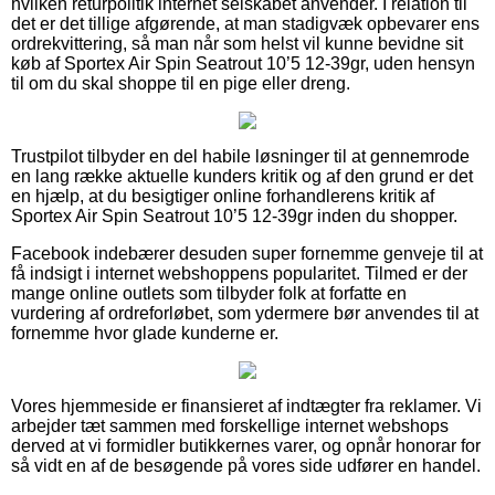
hvilken returpolitik internet selskabet anvender. I relation til
det er det tillige afgørende, at man stadigvæk opbevarer ens
ordrekvittering, så man når som helst vil kunne bevidne sit
køb af Sportex Air Spin Seatrout 10’5 12-39gr, uden hensyn
til om du skal shoppe til en pige eller dreng.
Trustpilot tilbyder en del habile løsninger til at gennemrode
en lang række aktuelle kunders kritik og af den grund er det
en hjælp, at du besigtiger online forhandlerens kritik af
Sportex Air Spin Seatrout 10’5 12-39gr inden du shopper.
Facebook indebærer desuden super fornemme genveje til at
få indsigt i internet webshoppens popularitet. Tilmed er der
mange online outlets som tilbyder folk at forfatte en
vurdering af ordreforløbet, som ydermere bør anvendes til at
fornemme hvor glade kunderne er.
Vores hjemmeside er finansieret af indtægter fra reklamer. Vi
arbejder tæt sammen med forskellige internet webshops
derved at vi formidler butikkernes varer, og opnår honorar for
så vidt en af de besøgende på vores side udfører en handel.