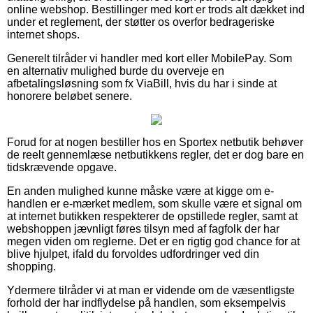
online webshop. Bestillinger med kort er trods alt dækket ind
under et reglement, der støtter os overfor bedrageriske
internet shops.
Generelt tilråder vi handler med kort eller MobilePay. Som
en alternativ mulighed burde du overveje en
afbetalingsløsning som fx ViaBill, hvis du har i sinde at
honorere beløbet senere.
Forud for at nogen bestiller hos en Sportex netbutik behøver
de reelt gennemlæse netbutikkens regler, det er dog bare en
tidskrævende opgave.
En anden mulighed kunne måske være at kigge om e-
handlen er e-mærket medlem, som skulle være et signal om
at internet butikken respekterer de opstillede regler, samt at
webshoppen jævnligt føres tilsyn med af fagfolk der har
megen viden om reglerne. Det er en rigtig god chance for at
blive hjulpet, ifald du forvoldes udfordringer ved din
shopping.
Ydermere tilråder vi at man er vidende om de væsentligste
forhold der har indflydelse på handlen, som eksempelvis