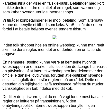
karakteristika der viser en falsk e-butik. Betalinger med kort
er ikke desto mindre omfattet af en regel, som værner dig
som køber overfor uærlige internet shops.
Vi tilråder kortbetalinger eller mobilbetaling. Som alternativ
kunne du benytte et tilbud som f.eks. ViaBill, når du ser en
fordel i at betale beløbet over et længere tidsrum.
Inden folk shopper hos en online webshop kunne man reelt
skimme dens regler, men det er undertiden en omfattende
opgave.
En nemmere løsning kunne være at bemærke hvorvidt
webshoppen er e-mærke tilsluttet, siden det længe har været
en påvisning af at internet webshoppen imødekommer den
officielle danske lovgivning, foruden at e-butikken løbende
ses til af fagfolk der forstår reglerne på området. Dette er
desuden din lejlighed til at få assistance, såfremt du møder
vanskeligheder i forbindelse med dit køb.
Dertil er det prisværdigt at du er på vagt for de mest basale
regler der influerer på transaktionen, fx den
ombytningspolitik internet webshoppen benytter. I den