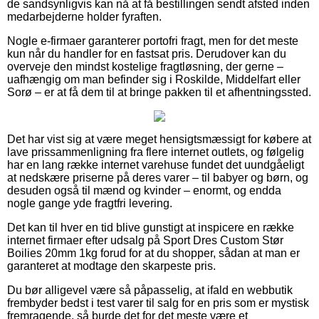
de sandsynligvis kan nå at få bestillingen sendt afsted inden
medarbejderne holder fyraften.
Nogle e-firmaer garanterer portofri fragt, men for det meste
kun når du handler for en fastsat pris. Derudover kan du
overveje den mindst kostelige fragtløsning, der gerne –
uafhængig om man befinder sig i Roskilde, Middelfart eller
Sorø – er at få dem til at bringe pakken til et afhentningssted.
Det har vist sig at være meget hensigtsmæssigt for købere at
lave prissammenligning fra flere internet outlets, og følgelig
har en lang række internet varehuse fundet det uundgåeligt
at nedskære priserne på deres varer – til babyer og børn, og
desuden også til mænd og kvinder – enormt, og endda
nogle gange yde fragtfri levering.
Det kan til hver en tid blive gunstigt at inspicere en række
internet firmaer efter udsalg på Sport Dres Custom Stør
Boilies 20mm 1kg forud for at du shopper, sådan at man er
garanteret at modtage den skarpeste pris.
Du bør alligevel være så påpasselig, at ifald en webbutik
frembyder bedst i test varer til salg for en pris som er mystisk
fremragende, så burde det for det meste være et