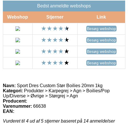
Bedst anmeldte webshops
Webshop
Stjerner
Link
Besøg webshop
Besøg webshop
Besøg webshop
Besøg webshop
Navn:
Sport Dres Custom Stør Boilies 20mm 1kg
Kategori:
Produkter > Karpegrej > Agn > Boilies/Pop
Up/Diverse > Øvrige > Størgrej > Agn
Producent:
Varenummer:
66638
EAN:
Vurderet til
4
ud af 5 stjerner baseret på
14
anmeldelser