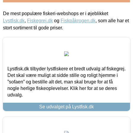
De mest populære fiskeri-webshops er i øjeblikket
Lystfisk.dk
,
Fiskegrej.dk
og
Fiskpåkrogen.dk
, som alle har et
stort sortiment til gode priser.
Lystfisk.dk tilbyder lystfiskere et bredt udvalg af fiskegrej.
Det skal være muligt at sidde stille og roligt hjemme i
”sofaen” og bestille alt det, man skal bruge for at få
nogle herlige fiskeoplevelser. Klik her for at se deres
udvalg.
Se udvalget på Lystfisk.dk