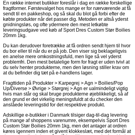
En række internet butikker foreslår i dag en række forskellige
fragtformer. Førstevalget hos mange er for nærværende at få
sendt til en pakkeshop, og så skal du blot gå forbi efter de
købte produkter når det passer dig. Metoden er altså yderst
gnidningsløs, og ofte ydermere den mest letkøbte
leveringsudgave ved køb af Sport Dres Custom Stør Boilies
20mm 1kg.
Du kan derudover foretrække at få ordren sendt hjem til hvor
du bor eller til når du er på job. Den viser sig beklageligvis
en anelse mere omkostningsfuld, men lige så vel yderst
problemfri. Den mest betalelige form for fragt er uden tvivl at
du selv henter produkterne, men den løsning stiller krav om
at du befinder dig tæt på e-handlens lager.
Fragttiden på Produkter > Karpegrej > Agn > Boilies/Pop
Up/Diverse > Øvrige > Størgrej > Agn er ualmindeligt vigtig
hvis man står og skal bruge produkterne øjeblikkeligt, så af
den grund er det virkelig meningsfuldt at du checker den
anslåede leveringstid for det respektive produkt.
Adskillige e-butikker i Danmark tilsiger dag-til-dag levering
på mange af shoppens varenumre, eksempelvis Sport Dres
Custom Stør Boilies 20mm 1kg, men det antager at ordren
køres igennem inden et givent klokkeslæt, med det formål at