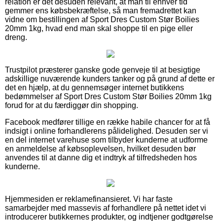
relation er det desuden relevant, at man til enhver tid
gemmer ens købsbekræftelse, så man fremadrettet kan
vidne om bestillingen af Sport Dres Custom Stør Boilies
20mm 1kg, hvad end man skal shoppe til en pige eller
dreng.
Trustpilot præsterer ganske gode genveje til at besigtige
adskillige nuværende kunders tanker og på grund af dette er
det en hjælp, at du gennemsøger internet butikkens
bedømmelser af Sport Dres Custom Stør Boilies 20mm 1kg
forud for at du færdiggør din shopping.
Facebook medfører tillige en række habile chancer for at få
indsigt i online forhandlerens pålidelighed. Desuden ser vi
en del internet varehuse som tilbyder kunderne at udforme
en anmeldelse af købsoplevelsen, hvilket desuden bør
anvendes til at danne dig et indtryk af tilfredsheden hos
kunderne.
Hjemmesiden er reklamefinansieret. Vi har faste
samarbejder med massevis af forhandlere på nettet idet vi
introducerer butikkernes produkter, og indtjener godtgørelse