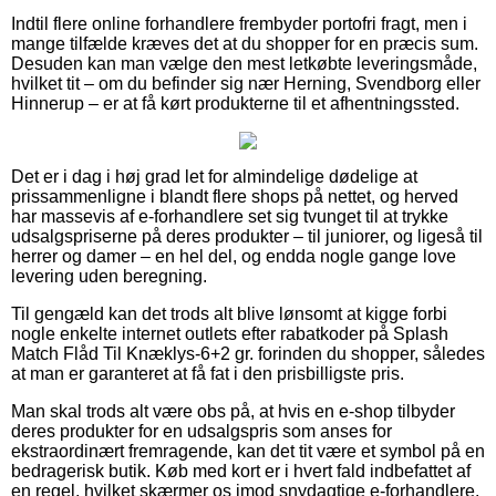
Indtil flere online forhandlere frembyder portofri fragt, men i
mange tilfælde kræves det at du shopper for en præcis sum.
Desuden kan man vælge den mest letkøbte leveringsmåde,
hvilket tit – om du befinder sig nær Herning, Svendborg eller
Hinnerup – er at få kørt produkterne til et afhentningssted.
Det er i dag i høj grad let for almindelige dødelige at
prissammenligne i blandt flere shops på nettet, og herved
har massevis af e-forhandlere set sig tvunget til at trykke
udsalgspriserne på deres produkter – til juniorer, og ligeså til
herrer og damer – en hel del, og endda nogle gange love
levering uden beregning.
Til gengæld kan det trods alt blive lønsomt at kigge forbi
nogle enkelte internet outlets efter rabatkoder på Splash
Match Flåd Til Knæklys-6+2 gr. forinden du shopper, således
at man er garanteret at få fat i den prisbilligste pris.
Man skal trods alt være obs på, at hvis en e-shop tilbyder
deres produkter for en udsalgspris som anses for
ekstraordinært fremragende, kan det tit være et symbol på en
bedragerisk butik. Køb med kort er i hvert fald indbefattet af
en regel, hvilket skærmer os imod snydagtige e-forhandlere.