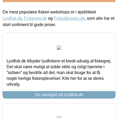
De mest populære fiskeri-webshops er i øjeblikket
Lystfisk.dk
,
Fiskegrej.dk
og
Fiskpåkrogen.dk
, som alle har et
stort sortiment til gode priser.
Lystfisk.dk tilbyder lystfiskere et bredt udvalg af fiskegrej.
Det skal være muligt at sidde stille og roligt hjemme i
”sofaen” og bestille alt det, man skal bruge for at få
nogle herlige fiskeoplevelser. Klik her for at se deres
udvalg.
Se udvalget på Lystfisk.dk