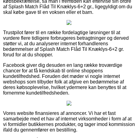
købsbekræftelse, så man i fremtiden kan eftervise sin ordre
af Splash Match Flåd Til Knæklys-6+2 gr., ligegyldigt om du
skal købe gave til en voksen eller et barn.
Trustpilot fører til en række fordelagtige løsninger til at
vurdere flere tidligere forbrugeres betragtninger og derved
støtter vi, at du analyserer internet forhandlerens
bedømmelser af Splash Match Flåd Til Knæklys-6+2 gr.
forud for at du shopper.
Facebook giver dig desuden en lang række troværdige
chancer for at få kendskab til online shoppens
kundetilfredshed. Foruden det møder vi nogle internet
webshops som tilbyder folk at afgive en bedømmelse af
deres købsoplevelse, hvilket ydermere kan benyttes til at
fornemme kundetilfredsheden.
Vores website finansieres af annoncer. Vi har et fast
samarbejde med et hav af internet virksomheder i form af at
vi formidler butikkernes produkter, og tager imod kommission
ifald du gennemfører en bestilling.