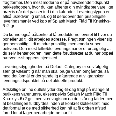
fragtformer. Den mest moderne er på nuværende tidspunkt
pakkeshoppen, hvor du kan afhente din nyindkøbte vare lige
præcis når det passer ind i din kalender. Leveringstypen er
altså usædvanlig smart, og tit derudover den prisbilligste
leveringsmanér ved køb af Splash Match Flåd Til Knæklys-
6+2 gr..
Du kunne også påtænke at få produkterne leveret til hvor du
bor eller ud til dit arbejdes adresse. Fragtløsningen viser sig
gennemsnitligt lidt mindre prisbillig, men endda super
bekvem. Den mest letkøbte leveringsmanér er unægtelig at
du selv henter ordren, men dette forudsætter at du har bopæl
nærved e-shoppens hjemsted.
Leveringsdygtigheden på Default Category er selvfølgelig
særligt væsentlig når man skal bruge varen omgående, så
med det formål er det sandelig afgørende at vi gransker
leveringstidspunktet på det aktuelle produkt.
Adskillige online outlets yder dag-til-dag fragt på mange af
butikkens varenumre, eksempelvis Splash Match Flåd Til
Knæklys-6+2 gr., men vær vagtsom da det står og falder med
at bestillingen fuldbyrdes inden et konkret klokkeslæt, med
det formål at de med sikkerhed kan nå at få ordren afsted
forud for at lagermedarbejderne har fri.