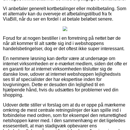
Vi anbefaler generelt kortbetalinger eller mobilbetaling. Som
et alternativ kan du overveje et afbetalingstilbud fra fx
ViaBill, når du ser en fordel i at betale beløbet senere.
Forud for at nogen bestiller i en forretning på nettet bør de
når alt kommer til alt sætte sig ind i webshoppens
handelsbetingelser, dog er det oftest ikke super interessant.
En nemmere løsning kan derfor være at undersøge om
internet virksomheden er e-mærket medlem, siden det ofte er
en garanti for at internet virksomheden tilslutter sig de
danske love, udover at internet webshoppen lejlighedsvis
ses til af specialister der har ekspertise inden for
lovgivningen. Dette er desuden din lejlighed til en
hjælpende hånd, hvis du udsættes for problemer ved din
shopping.
Udover dette stiller vi forslag om at du er oppe på mærkerne
omkring de mest centrale retningslinjer der kan spille ind i
forbindelse med ordren, som for eksempel den returrettighed
netshoppen kører med. I den sammenhæng er det ligeledes
essesentielt, at man stadigvæk opbevarer ens