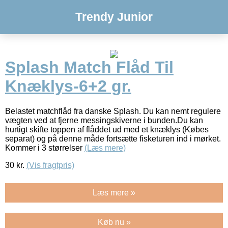
Trendy Junior
Splash Match Flåd Til
Knæklys-6+2 gr.
Belastet matchflåd fra danske Splash. Du kan nemt regulere
vægten ved at fjerne messingskiverne i bunden.Du kan
hurtigt skifte toppen af flåddet ud med et knæklys (Købes
separat) og på denne måde fortsætte fisketuren ind i mørket.
Kommer i 3 størrelser
(Læs mere)
30
kr.
(Vis fragtpris)
Læs mere »
Køb nu »