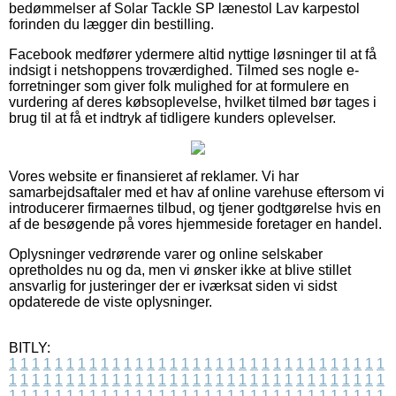
bedømmelser af Solar Tackle SP lænestol Lav karpestol
forinden du lægger din bestilling.
Facebook medfører ydermere altid nyttige løsninger til at få
indsigt i netshoppens troværdighed. Tilmed ses nogle e-
forretninger som giver folk mulighed for at formulere en
vurdering af deres købsoplevelse, hvilket tilmed bør tages i
brug til at få et indtryk af tidligere kunders oplevelser.
Vores website er finansieret af reklamer. Vi har
samarbejdsaftaler med et hav af online varehuse eftersom vi
introducerer firmaernes tilbud, og tjener godtgørelse hvis en
af de besøgende på vores hjemmeside foretager en handel.
Oplysninger vedrørende varer og online selskaber
opretholdes nu og da, men vi ønsker ikke at blive stillet
ansvarlig for justeringer der er iværksat siden vi sidst
opdaterede de viste oplysninger.
BITLY:
1
1
1
1
1
1
1
1
1
1
1
1
1
1
1
1
1
1
1
1
1
1
1
1
1
1
1
1
1
1
1
1
1
1
1
1
1
1
1
1
1
1
1
1
1
1
1
1
1
1
1
1
1
1
1
1
1
1
1
1
1
1
1
1
1
1
1
1
1
1
1
1
1
1
1
1
1
1
1
1
1
1
1
1
1
1
1
1
1
1
1
1
1
1
1
1
1
1
1