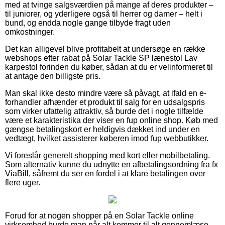
med at tvinge salgsværdien på mange af deres produkter –
til juniorer, og yderligere også til herrer og damer – helt i
bund, og endda nogle gange tilbyde fragt uden
omkostninger.
Det kan alligevel blive profitabelt at undersøge en række
webshops efter rabat på Solar Tackle SP lænestol Lav
karpestol forinden du køber, sådan at du er velinformeret til
at antage den billigste pris.
Man skal ikke desto mindre være så påvagt, at ifald en e-
forhandler afhænder et produkt til salg for en udsalgspris
som virker ufattelig attraktiv, så burde det i nogle tilfælde
være et karakteristika der viser en fup online shop. Køb med
gængse betalingskort er heldigvis dækket ind under en
vedtægt, hvilket assisterer køberen imod fup webbutikker.
Vi foreslår generelt shopping med kort eller mobilbetaling.
Som alternativ kunne du udnytte en afbetalingsordning fra fx
ViaBill, såfremt du ser en fordel i at klare betalingen over
flere uger.
Forud for at nogen shopper på en Solar Tackle online
virksomhed burde man når alt kommer til alt gennemlæse