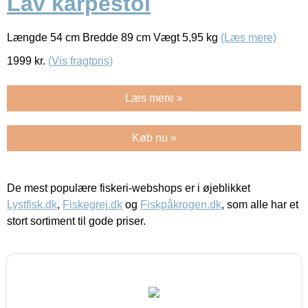
Lav karpestol
Længde 54 cm Bredde 89 cm Vægt 5,95 kg
(Læs mere)
1999
kr.
(Vis fragtpris)
Læs mere »
Køb nu »
De mest populære fiskeri-webshops er i øjeblikket
Lystfisk.dk
,
Fiskegrej.dk
og
Fiskpåkrogen.dk
, som alle har et
stort sortiment til gode priser.