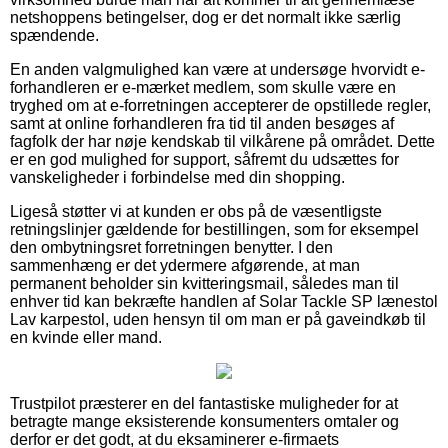
netshoppens betingelser, dog er det normalt ikke særlig
spændende.
En anden valgmulighed kan være at undersøge hvorvidt e-
forhandleren er e-mærket medlem, som skulle være en
tryghed om at e-forretningen accepterer de opstillede regler,
samt at online forhandleren fra tid til anden besøges af
fagfolk der har nøje kendskab til vilkårene på området. Dette
er en god mulighed for support, såfremt du udsættes for
vanskeligheder i forbindelse med din shopping.
Ligeså støtter vi at kunden er obs på de væsentligste
retningslinjer gældende for bestillingen, som for eksempel
den ombytningsret forretningen benytter. I den
sammenhæng er det ydermere afgørende, at man
permanent beholder sin kvitteringsmail, således man til
enhver tid kan bekræfte handlen af Solar Tackle SP lænestol
Lav karpestol, uden hensyn til om man er på gaveindkøb til
en kvinde eller mand.
Trustpilot præsterer en del fantastiske muligheder for at
betragte mange eksisterende konsumenters omtaler og
derfor er det godt, at du eksaminerer e-firmaets