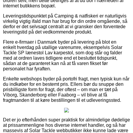
ordren selv, men dette betinges af at du bor i nærheden af
internet butikkens bopæl.
Leveringstidspunktet på Camping & natfiskeri er naturligvis
virkelig vigtig ifald man har brug for din ordre omgående, så
derfor er det selvsagt centralt at vi gransker den forventede
leveringstid på det vedkommende produkt.
Flere e-firmaer i Danmark byder på levering på blot en
enkelt hverdag på utallige varenumre, eksempelvis Solar
Tackle SP lænestol Lav karpestol, som dog står og falder
med at ordren laves tidligere end et besluttet tidspunkt,
sådan at de garanteret kan nå at få varen fikset før
personalet har fyraften.
Enkelte webshops byder på portofri fragt, men typisk kun når
du indkøber for en bestemt pris. Ellers bør du snuppe den
prisbilligste form for fragt, der oftest – om man er tæt på
Viborg, Skanderborg eller Faaborg – vil blive at få
fragtmanden til at køre bestillingen til et udleveringssted.
Det er jo efterhånden super praktisk for almindelige dødelige
at prissammenligne hos diverse internet handler, og så har
massevis af Solar Tackle webbutikker ikke kunne lade være