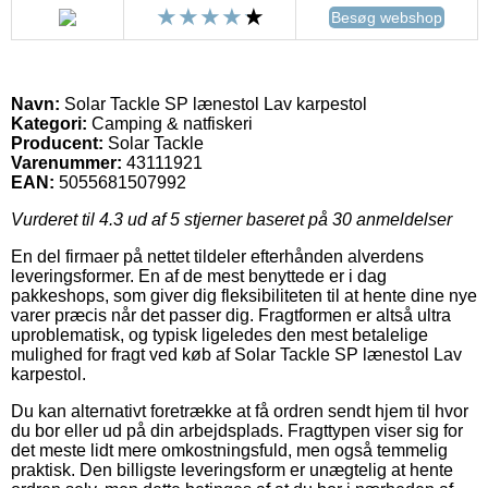
Besøg webshop
Navn:
Solar Tackle SP lænestol Lav karpestol
Kategori:
Camping & natfiskeri
Producent:
Solar Tackle
Varenummer:
43111921
EAN:
5055681507992
Vurderet til
4.3
ud af 5 stjerner baseret på
30
anmeldelser
En del firmaer på nettet tildeler efterhånden alverdens
leveringsformer. En af de mest benyttede er i dag
pakkeshops, som giver dig fleksibiliteten til at hente dine nye
varer præcis når det passer dig. Fragtformen er altså ultra
uproblematisk, og typisk ligeledes den mest betalelige
mulighed for fragt ved køb af Solar Tackle SP lænestol Lav
karpestol.
Du kan alternativt foretrække at få ordren sendt hjem til hvor
du bor eller ud på din arbejdsplads. Fragttypen viser sig for
det meste lidt mere omkostningsfuld, men også temmelig
praktisk. Den billigste leveringsform er unægtelig at hente