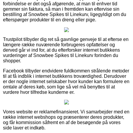
forbindelse er det også afgørende, at man til enhver tid
gemmer sin faktura, så man i fremtiden kan eftervise sin
bestilling af Snowbee Spikes til Linekurv, ligegyldigt om du
efterspørger produkter til en dreng eller pige.
Trustpilot tilbyder dig ret så gavnlige genveje til at efterse en
længere række nuværende forbrugeres opfattelser og
derved går vi ind for, at du efterforsker internet butikkens
vurderinger af Snowbee Spikes til Linekurv forinden du
shopper.
Facebook tilbyder endvidere fuldkommen strålende metoder
til at få indblik i internet butikkens troværdighed. Derudover
er der nogle internet selskaber hvor kunder kan formulere en
omtale af deres køb, som lige så vel må benyttes til at
vurdere hvor tilfredse kunderne er.
Vores website er reklamefinansieret. Vi samarbejder med en
række internet webshops og præsenterer deres produkter,
og får kommission såfremt en af de besøgende på vores
side laver et indkøb.