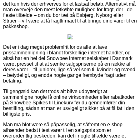
det kun hvis der erhverves for et fastsat beløb. Alternativt må
man overveje den mest letkøbte mulighed for fragt, der i de
fleste tilfælde – om du bor tæt på Esbjerg, Nyborg eller
Struer – vil være at få fragtfirmaet til at bringe dine varer til en
pakkeshop.
Det er i dag meget problemfrit for os alle at lave
prissammenligning i blandt forskellige internet handler, og
altså har en hel del Snowbee internet selskaber i Danmark
været presset til at at sænke salgspriserne på en række af
deres varer – til juniorer, lige så vel som til kvinder og mænd
– betydeligt, og endda nogle gange frembyde fragt uden
betaling.
Til gengæld kan det trods alt blive udbytterigt at
sammenligne nogle få online virksomheder efter rabatkoder
på Snowbee Spikes til Linekurv før du gennemfører din
bestilling, sådan at man er usvigeligt sikker på at få fat i den
billigste pris.
Man må blot være så påpasselig, at såfremt en e-shop
afhænder bedst i test varer til en salgspris som er
overordentlig beskeden, kan det i nogle tilfælde være et