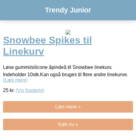
Trendy Junior
Snowbee Spikes til
Linekurv
Løse gummi/silicone âpindeâ til Snowbee linekurv.
Indeholder 10stk.Kan også bruges til flere andre linekurve.
(Læs mere)
25
kr.
(Vis fragtpris)
Læs mere »
Køb nu »