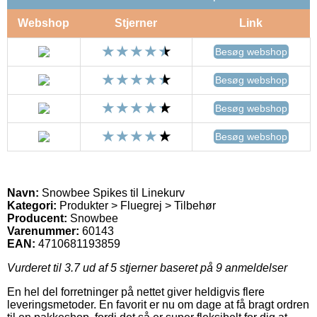
Webshop
Stjerner
Link
Besøg webshop
Besøg webshop
Besøg webshop
Besøg webshop
Navn:
Snowbee Spikes til Linekurv
Kategori:
Produkter > Fluegrej > Tilbehør
Producent:
Snowbee
Varenummer:
60143
EAN:
4710681193859
Vurderet til
3.7
ud af 5 stjerner baseret på
9
anmeldelser
En hel del forretninger på nettet giver heldigvis flere
leveringsmetoder. En favorit er nu om dage at få bragt ordren