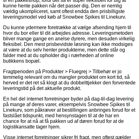
til en pakkeshop, fordi det så er super fleksibelt for dig at
kunne hente pakken når det passer dig. Den er nemlig
vældig ukompliceret, samt oftest endda den prisbilligste
leveringsmodel ved køb af Snowbee Spikes til Linekurv.
Du kunne ydermere foretrække at vælge afsending hjem til
hvor du bor eller til dit arbejdes adresse. Leveringsmetoden
bliver mange gange en anelse dyrere, men desuden virkelig
fleksibel. Den mest prisbevidste løsning kan ikke modsiges
at være at du selv henter produkterne, men dette står og
falder med at du opholder dig i nærheden af online
butikkens bopæl.
Fragtperioden på Produkter > Fluegrej > Tilbehør er jo
temmelig relevant om du mangler produktet om kort tid, så
herved er det ret så klogt at du dobbelttjekker den forventede
leveringstid på det aktuelle produkt.
En hel del internet forretninger byder på dag-til-dag levering
på mange af deres varer, eksempelvis Snowbee Spikes til
Linekurv, som påkræver at bestillingen anbringes forud for et
fastslået tidspunkt, med hensynstagen til at de har en
chance for at nå at få pakken ud af døren forud for at de
logistikansatte tager hjem.
Visse internet forretninger sikrer fri fragt, men oftest gælder