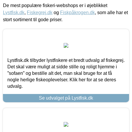
De mest populære fiskeri-webshops er i øjeblikket
Lystfisk.dk
,
Fiskegrej.dk
og
Fiskpåkrogen.dk
, som alle har et
stort sortiment til gode priser.
Lystfisk.dk tilbyder lystfiskere et bredt udvalg af fiskegrej.
Det skal være muligt at sidde stille og roligt hjemme i
”sofaen” og bestille alt det, man skal bruge for at få
nogle herlige fiskeoplevelser. Klik her for at se deres
udvalg.
Se udvalget på Lystfisk.dk