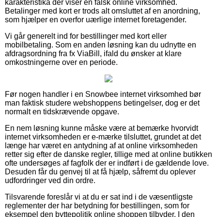
karakteristika der viser en falsk online virksomhed.
Betalinger med kort er trods alt omsluttet af en anordning,
som hjælper en overfor uærlige internet foretagender.
Vi går generelt ind for bestillinger med kort eller
mobilbetaling. Som en anden løsning kan du udnytte en
afdragsordning fra fx ViaBill, ifald du ønsker at klare
omkostningerne over en periode.
Før nogen handler i en Snowbee internet virksomhed bør
man faktisk studere webshoppens betingelser, dog er det
normalt en tidskrævende opgave.
En nem løsning kunne måske være at bemærke hvorvidt
internet virksomheden er e-mærke tilsluttet, grundet at det
længe har været en antydning af at online virksomheden
retter sig efter de danske regler, tillige med at online butikken
ofte undersøges af fagfolk der er indført i de gældende love.
Desuden får du genvej til at få hjælp, såfremt du oplever
udfordringer ved din ordre.
Tilsvarende foreslår vi at du er sat ind i de væsentligste
reglementer der har betydning for bestillingen, som for
eksempel den byttepolitik online shoppen tilbyder. I den