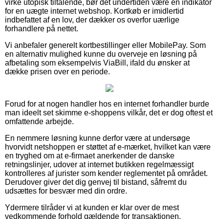
virke utopisk tiltalende, bør det undertiden være en indikator
for en uægte internet webshop. Kortkøb er imidlertid
indbefattet af en lov, der dækker os overfor uærlige
forhandlere på nettet.
Vi anbefaler generelt kortbestillinger eller MobilePay. Som
en alternativ mulighed kunne du overveje en løsning på
afbetaling som eksempelvis ViaBill, ifald du ønsker at
dække prisen over en periode.
Forud for at nogen handler hos en internet forhandler burde
man ideelt set skimme e-shoppens vilkår, det er dog oftest et
omfattende arbejde.
En nemmere løsning kunne derfor være at undersøge
hvorvidt netshoppen er støttet af e-mærket, hvilket kan være
en tryghed om at e-firmaet anerkender de danske
retningslinjer, udover at internet butikken regelmæssigt
kontrolleres af jurister som kender reglementet på området.
Derudover giver det dig genvej til bistand, såfremt du
udsættes for besvær med din ordre.
Ydermere tilråder vi at kunden er klar over de mest
vedkommende forhold gældende for transaktionen,