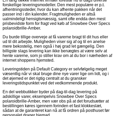
En lang række internet firmaer foreslår nu til dags diverse
forskellige leveringsmodeller. Den mest populære er p.t.
afhentningssteder, hvor du kan afhente pakken når det
passer ind i din kalender. Fragtmuligheden er altså
ualmindeligt hensigtsmæssig, samt ofte endda den mest
prisbevidste form for fragt ved køb af Snowbee Over Specs
polaroidbrille-Amber.
Du burde tillige overveje at få varerne bragt til dit hus eller
ud til dit arbejde. Muligheden viser sig af og til en anelse
mere bekostelig, men også i høj grad let gængelig. Den
billigste slags levering kan ikke benægtes at være selv at
hente varerne, som jo stiller krav om at du bor i nærheden af
internet shoppens hjemsted.
Leveringstiden på Default Category er selvfølgelig meget
væsentlig når vi skal bruge dine nye varer lige om lidt, og i
det øjemed er det rigtig centralt at du gransker
leveringstidspunktet ved det vedkommende produkt.
En del webbutikker byder på dag-til-dag levering på
adskillige varer, eksempelvis Snowbee Over Specs
polaroidbrille-Amber, men vær obs på at det forudsætter at
bestillingen køres igennem forinden et fast klokkeslæt,
sådan at de garanteret kan nå at få ordren på posthuset før
personalet drager hjemad.