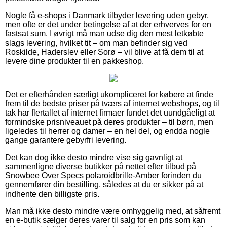
Nogle få e-shops i Danmark tilbyder levering uden gebyr,
men ofte er det under betingelse af at der erhverves for en
fastsat sum. I øvrigt må man udse dig den mest letkøbte
slags levering, hvilket tit – om man befinder sig ved
Roskilde, Haderslev eller Sorø – vil blive at få dem til at
levere dine produkter til en pakkeshop.
Det er efterhånden særligt ukompliceret for købere at finde
frem til de bedste priser på tværs af internet webshops, og til
tak har flertallet af internet firmaer fundet det uundgåeligt at
formindske prisniveauet på deres produkter – til børn, men
ligeledes til herrer og damer – en hel del, og endda nogle
gange garantere gebyrfri levering.
Det kan dog ikke desto mindre vise sig gavnligt at
sammenligne diverse butikker på nettet efter tilbud på
Snowbee Over Specs polaroidbrille-Amber forinden du
gennemfører din bestilling, således at du er sikker på at
indhente den billigste pris.
Man må ikke desto mindre være omhyggelig med, at såfremt
en e-butik sælger deres varer til salg for en pris som kan