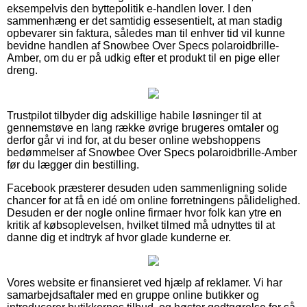
eksempelvis den byttepolitik e-handlen lover. I den
sammenhæng er det samtidig essesentielt, at man stadig
opbevarer sin faktura, således man til enhver tid vil kunne
bevidne handlen af Snowbee Over Specs polaroidbrille-
Amber, om du er på udkig efter et produkt til en pige eller
dreng.
Trustpilot tilbyder dig adskillige habile løsninger til at
gennemstøve en lang række øvrige brugeres omtaler og
derfor går vi ind for, at du beser online webshoppens
bedømmelser af Snowbee Over Specs polaroidbrille-Amber
før du lægger din bestilling.
Facebook præsterer desuden uden sammenligning solide
chancer for at få en idé om online forretningens pålidelighed.
Desuden er der nogle online firmaer hvor folk kan ytre en
kritik af købsoplevelsen, hvilket tilmed må udnyttes til at
danne dig et indtryk af hvor glade kunderne er.
Vores website er finansieret ved hjælp af reklamer. Vi har
samarbejdsaftaler med en gruppe online butikker og