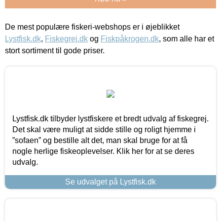
De mest populære fiskeri-webshops er i øjeblikket
Lystfisk.dk
,
Fiskegrej.dk
og
Fiskpåkrogen.dk
, som alle har et
stort sortiment til gode priser.
Lystfisk.dk tilbyder lystfiskere et bredt udvalg af fiskegrej.
Det skal være muligt at sidde stille og roligt hjemme i
”sofaen” og bestille alt det, man skal bruge for at få
nogle herlige fiskeoplevelser. Klik her for at se deres
udvalg.
Se udvalget på Lystfisk.dk