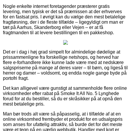
Nogle enkelte internet foretagender præsterer gratis
levering, men typisk er det så præmissen at der erhverves
for en fastsat pris. I øvrigt kan du vælge den mest betalelige
fragtløsning, der i de fleste tilfælde – ligegyldigt om man er
tæt på Aarhus, Skanderborg eller Vejen – er at få
fragtmanden til at levere bestillingen til en pakkeshop.
Det er i dag i høj grad simpelt for almindelige dødelige at
prissammenligne fra forskellige netshops, og herved har
flere e-forhandlere ikke kunne lade være med at nedskære
salgspriserne på mange af deres varer – til børn, og ligeså til
herrer og damer – voldsomt, og endda nogle gange byde på
portofri fragt.
Det kan alligevel være gunstigt at sammenholde flere online
virksomheder efter rabat på Smoke It All No. 5 Lynghede
forud for at du bestiller, så du er skråsikker på at opnå den
mest betalelige pris.
Man bør trods alt være så påpasselig, at i tilfælde af at en
online virksomhed frembyder et produkt for en udsalgspris
som anses for ufattelig attraktiv, så burde det for det meste
være et tegn på en uærlig webbutik. Handler med kort er