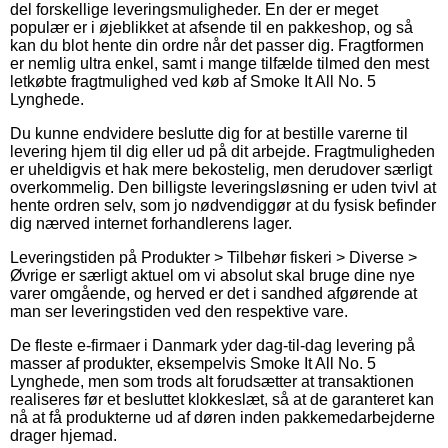
del forskellige leveringsmuligheder. En der er meget
populær er i øjeblikket at afsende til en pakkeshop, og så
kan du blot hente din ordre når det passer dig. Fragtformen
er nemlig ultra enkel, samt i mange tilfælde tilmed den mest
letkøbte fragtmulighed ved køb af Smoke It All No. 5
Lynghede.
Du kunne endvidere beslutte dig for at bestille varerne til
levering hjem til dig eller ud på dit arbejde. Fragtmuligheden
er uheldigvis et hak mere bekostelig, men derudover særligt
overkommelig. Den billigste leveringsløsning er uden tvivl at
hente ordren selv, som jo nødvendiggør at du fysisk befinder
dig nærved internet forhandlerens lager.
Leveringstiden på Produkter > Tilbehør fiskeri > Diverse >
Øvrige er særligt aktuel om vi absolut skal bruge dine nye
varer omgående, og herved er det i sandhed afgørende at
man ser leveringstiden ved den respektive vare.
De fleste e-firmaer i Danmark yder dag-til-dag levering på
masser af produkter, eksempelvis Smoke It All No. 5
Lynghede, men som trods alt forudsætter at transaktionen
realiseres før et besluttet klokkeslæt, så at de garanteret kan
nå at få produkterne ud af døren inden pakkemedarbejderne
drager hjemad.