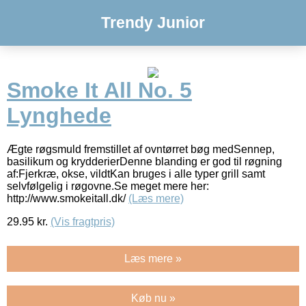
Trendy Junior
Smoke It All No. 5
Lynghede
Ægte røgsmuld fremstillet af ovntørret bøg medSennep,
basilikum og krydderierDenne blanding er god til røgning
af:Fjerkræ, okse, vildtKan bruges i alle typer grill samt
selvfølgelig i røgovne.Se meget mere her:
http://www.smokeitall.dk/
(Læs mere)
29.95
kr.
(Vis fragtpris)
Læs mere »
Køb nu »