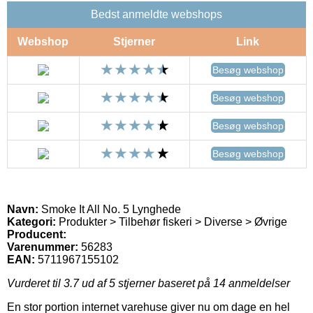
Bedst anmeldte webshops
Webshop
Stjerner
Link
Besøg webshop
Besøg webshop
Besøg webshop
Besøg webshop
Navn:
Smoke It All No. 5 Lynghede
Kategori:
Produkter > Tilbehør fiskeri > Diverse > Øvrige
Producent:
Varenummer:
56283
EAN:
5711967155102
Vurderet til
3.7
ud af 5 stjerner baseret på
14
anmeldelser
En stor portion internet varehuse giver nu om dage en hel