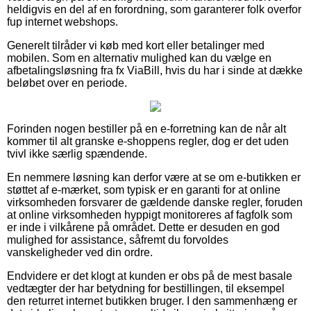
heldigvis en del af en forordning, som garanterer folk overfor
fup internet webshops.
Generelt tilråder vi køb med kort eller betalinger med
mobilen. Som en alternativ mulighed kan du vælge en
afbetalingsløsning fra fx ViaBill, hvis du har i sinde at dække
beløbet over en periode.
Forinden nogen bestiller på en e-forretning kan de når alt
kommer til alt granske e-shoppens regler, dog er det uden
tvivl ikke særlig spændende.
En nemmere løsning kan derfor være at se om e-butikken er
støttet af e-mærket, som typisk er en garanti for at online
virksomheden forsvarer de gældende danske regler, foruden
at online virksomheden hyppigt monitoreres af fagfolk som
er inde i vilkårene på området. Dette er desuden en god
mulighed for assistance, såfremt du forvoldes
vanskeligheder ved din ordre.
Endvidere er det klogt at kunden er obs på de mest basale
vedtægter der har betydning for bestillingen, til eksempel
den returret internet butikken bruger. I den sammenhæng er