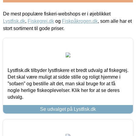
De mest populære fiskeri-webshops er i øjeblikket
Lystfisk.dk
,
Fiskegrej.dk
og
Fiskpåkrogen.dk
, som alle har et
stort sortiment til gode priser.
Lystfisk.dk tilbyder lystfiskere et bredt udvalg af fiskegrej.
Det skal være muligt at sidde stille og roligt hjemme i
”sofaen” og bestille alt det, man skal bruge for at få
nogle herlige fiskeoplevelser. Klik her for at se deres
udvalg.
Se udvalget på Lystfisk.dk