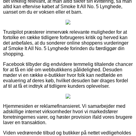
det virkelig relevant, at man altid sikrer sin kvittering, så man
altid kan eftervise købet af Smoke It All No. 5 Lynghede,
uanset om du er voksen eller et barn.
Trustpilot præsterer immervæk relevante muligheder for at
fortolke en række tidligere forbrugeres kritik og herved kan
det anbefales, at du sonderer online shoppens vurderinger
af Smoke It All No. 5 Lynghede forinden du færdiggør din
shopping.
Facebook tilbyder dig endvidere temmelig tiltalende chancer
for at få en idé om webbutikkens pålidelighed. Desuden
møder vi en række e-butikker hvor folk kan nedfælde en
evaluering af deres køb, hvilket desuden bør drages fordel
af til at få et indtryk af tidligere kunders oplevelser.
Hjemmesiden er reklamefinansieret. Vi samarbejder med
adskillige internet virksomheder hvori vi markedsfører
forretningernes varer, og høster provision ifald vores brugere
laver en transaktion.
Viden vedrørende tilbud og butikker på nettet vedligeholdes