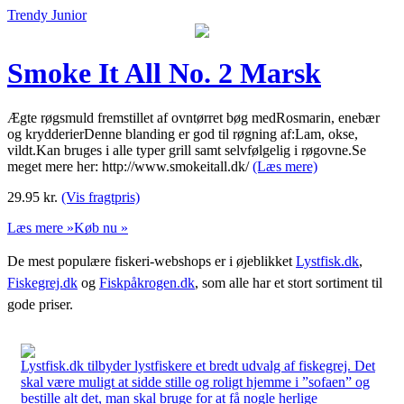
Trendy Junior
Smoke It All No. 2 Marsk
Ægte røgsmuld fremstillet af ovntørret bøg medRosmarin, enebær
og krydderierDenne blanding er god til røgning af:Lam, okse,
vildt.Kan bruges i alle typer grill samt selvfølgelig i røgovne.Se
meget mere her: http://www.smokeitall.dk/
(Læs mere)
29.95
kr.
(Vis fragtpris)
Læs mere »
Køb nu »
De mest populære fiskeri-webshops er i øjeblikket
Lystfisk.dk
,
Fiskegrej.dk
og
Fiskpåkrogen.dk
, som alle har et stort sortiment til
gode priser.
Lystfisk.dk tilbyder lystfiskere et bredt udvalg af fiskegrej. Det
skal være muligt at sidde stille og roligt hjemme i ”sofaen” og
bestille alt det, man skal bruge for at få nogle herlige