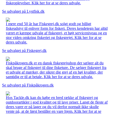
fiskeoplevelser. Klik her for at se deres udvalg.
Se udvalget på Lystfisk.dk
I mere end 50 år har Fiskegrej.dk solgt godt og billigt
fiskeudstyr til enhver form for fiskeri. Deres kendetegn har altid
været et kæmpe udvalg af fiskegrej, et højt serviceniveau og en
stor viden omkring fiskeriet og fiskegrejet. Klik her for at se
deres udvalg.
Se udvalget på Fiskegrej.dk
Fiskpåkrogen.dk er en dansk fiskegrejsshop der sælger alt du
skal bruge af fiskegrej til dine fisketure. De sælger fiskegrej fra
et udvalg af mærker, der sikrer dig grej af en høj kvalitet, der
samtidig er til at betale. Klik her for at se deres udvalg.
Se udvalget på Fiskpåkrogen.dk
Hos Tackle.dk kan du købe en bred række af fiskegrej og
outdoorartikler i god kvalitet og til lave priser. Langt de fleste af
deres varer er på lager og du vil derfor normalt ikke skulle
vente på, at de først bestiller en vare hjem. Klik her for at se