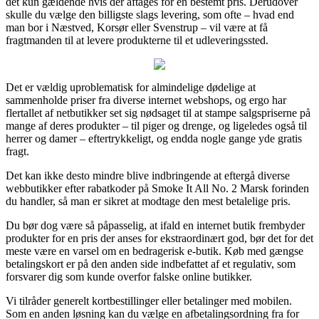
det kun gældende hvis der aftages for en bestemt pris. Derudover
skulle du vælge den billigste slags levering, som ofte – hvad end
man bor i Næstved, Korsør eller Svenstrup – vil være at få
fragtmanden til at levere produkterne til et udleveringssted.
Det er vældig uproblematisk for almindelige dødelige at
sammenholde priser fra diverse internet webshops, og ergo har
flertallet af netbutikker set sig nødsaget til at stampe salgspriserne på
mange af deres produkter – til piger og drenge, og ligeledes også til
herrer og damer – eftertrykkeligt, og endda nogle gange yde gratis
fragt.
Det kan ikke desto mindre blive indbringende at eftergå diverse
webbutikker efter rabatkoder på Smoke It All No. 2 Marsk forinden
du handler, så man er sikret at modtage den mest betalelige pris.
Du bør dog være så påpasselig, at ifald en internet butik frembyder
produkter for en pris der anses for ekstraordinært god, bør det for det
meste være en varsel om en bedragerisk e-butik. Køb med gængse
betalingskort er på den anden side indbefattet af et regulativ, som
forsvarer dig som kunde overfor falske online butikker.
Vi tilråder generelt kortbestillinger eller betalinger med mobilen.
Som en anden løsning kan du vælge en afbetalingsordning fra for