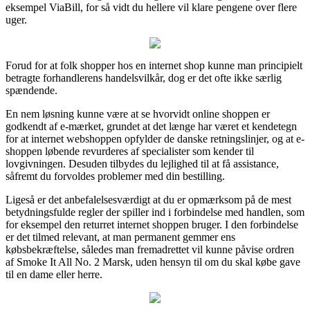
eksempel ViaBill, for så vidt du hellere vil klare pengene over flere
uger.
Forud for at folk shopper hos en internet shop kunne man principielt
betragte forhandlerens handelsvilkår, dog er det ofte ikke særlig
spændende.
En nem løsning kunne være at se hvorvidt online shoppen er
godkendt af e-mærket, grundet at det længe har været et kendetegn
for at internet webshoppen opfylder de danske retningslinjer, og at e-
shoppen løbende revurderes af specialister som kender til
lovgivningen. Desuden tilbydes du lejlighed til at få assistance,
såfremt du forvoldes problemer med din bestilling.
Ligeså er det anbefalelsesværdigt at du er opmærksom på de mest
betydningsfulde regler der spiller ind i forbindelse med handlen, som
for eksempel den returret internet shoppen bruger. I den forbindelse
er det tilmed relevant, at man permanent gemmer ens
købsbekræftelse, således man fremadrettet vil kunne påvise ordren
af Smoke It All No. 2 Marsk, uden hensyn til om du skal købe gave
til en dame eller herre.