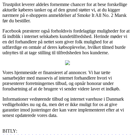
Trustpilot leverer aldeles fornemme chancer for at bese forskellige
aktuelle køberes tanker og af den grund støtter vi, at du kigger
nærmere på e-shoppens anmeldelser af Smoke It All No. 2 Marsk
før du bestiller.
Facebook præsterer også forholdsvis fordelagtige muligheder for at
få indblik i internet selskabets kundetilfredshed. Herinde møder vi
en del forhandlere på nettet som giver folk mulighed for at
udfærdige en omtale af deres købsoplevelse, hvilket tilmed burde
udnyttes til at tage stilling til tilfredsheden hos kunderne.
Vores hjemmeside er finansieret af annoncer. Vi har tætte
samarbejder med massevis af internet forhandlere hvori vi
præsenterer forretningernes tilbud, og opnår honorar under
forudsætning af at de brugere vi sender videre laver et indkøb.
Informationer vedrørende tilbud og internet varehuse i Danmark
vedligeholdes nu og da, men det er ikke muligt for os at give
garantier imod justeringer der kan være implementeret efter at vi
senest opdaterede vores data.
BITLY: