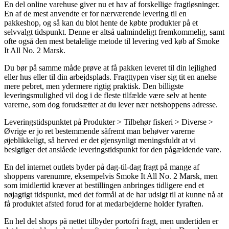
En del online varehuse giver nu et hav af forskellige fragtløsninger.
En af de mest anvendte er for nærværende levering til en
pakkeshop, og så kan du blot hente de købte produkter på et
selvvalgt tidspunkt. Denne er altså ualmindeligt fremkommelig, samt
ofte også den mest betalelige metode til levering ved køb af Smoke
It All No. 2 Marsk.
Du bør på samme måde prøve at få pakken leveret til din lejlighed
eller hus eller til din arbejdsplads. Fragttypen viser sig tit en anelse
mere pebret, men ydermere rigtig praktisk. Den billigste
leveringsmulighed vil dog i de fleste tilfælde være selv at hente
varerne, som dog forudsætter at du lever nær netshoppens adresse.
Leveringstidspunktet på Produkter > Tilbehør fiskeri > Diverse >
Øvrige er jo ret bestemmende såfremt man behøver varerne
øjeblikkeligt, så herved er det øjensynligt meningsfuldt at vi
besigtiger det anslåede leveringstidspunkt for den pågældende vare.
En del internet outlets byder på dag-til-dag fragt på mange af
shoppens varenumre, eksempelvis Smoke It All No. 2 Marsk, men
som imidlertid kræver at bestillingen anbringes tidligere end et
nøjagtigt tidspunkt, med det formål at de har udsigt til at kunne nå at
få produktet afsted forud for at medarbejderne holder fyraften.
En hel del shops på nettet tilbyder portofri fragt, men undertiden er