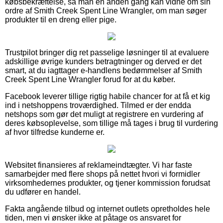
købsbekræftelse, så man en anden gang kan vidne om sin
ordre af Smith Creek Spent Line Wrangler, om man søger
produkter til en dreng eller pige.
Trustpilot bringer dig ret passelige løsninger til at evaluere
adskillige øvrige kunders betragtninger og derved er det
smart, at du iagttager e-handlens bedømmelser af Smith
Creek Spent Line Wrangler forud for at du køber.
Facebook leverer tillige rigtig habile chancer for at få et kig
ind i netshoppens troværdighed. Tilmed er der endda
netshops som gør det muligt at registrere en vurdering af
deres købsoplevelse, som tillige må tages i brug til vurdering
af hvor tilfredse kunderne er.
Websitet finansieres af reklameindtægter. Vi har faste
samarbejder med flere shops på nettet hvori vi formidler
virksomhedernes produkter, og tjener kommission forudsat
du udfører en handel.
Fakta angående tilbud og internet outlets opretholdes hele
tiden, men vi ønsker ikke at påtage os ansvaret for