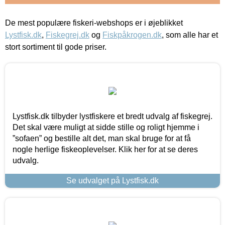
De mest populære fiskeri-webshops er i øjeblikket
Lystfisk.dk
,
Fiskegrej.dk
og
Fiskpåkrogen.dk
, som alle har et
stort sortiment til gode priser.
Lystfisk.dk tilbyder lystfiskere et bredt udvalg af fiskegrej.
Det skal være muligt at sidde stille og roligt hjemme i
”sofaen” og bestille alt det, man skal bruge for at få
nogle herlige fiskeoplevelser. Klik her for at se deres
udvalg.
Se udvalget på Lystfisk.dk