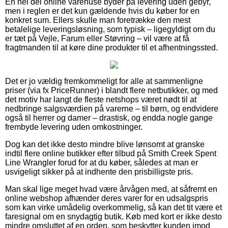
En hel del online varehuse byder på levering uden gebyr,
men i reglen er det kun gældende hvis du køber for en
konkret sum. Ellers skulle man foretrække den mest
betalelige leveringsløsning, som typisk – ligegyldigt om du
er tæt på Vejle, Farum eller Støvring – vil være at få
fragtmanden til at køre dine produkter til et afhentningssted.
Det er jo vældig fremkommeligt for alle at sammenligne
priser (via fx PriceRunner) i blandt flere netbutikker, og med
det motiv har langt de fleste netshops været nødt til at
nedbringe salgsværdien på varerne – til børn, og endvidere
også til herrer og damer – drastisk, og endda nogle gange
frembyde levering uden omkostninger.
Dog kan det ikke desto mindre blive lønsomt at granske
indtil flere online butikker efter tilbud på Smith Creek Spent
Line Wrangler forud for at du køber, således at man er
usvigeligt sikker på at indhente den prisbilligste pris.
Man skal lige meget hvad være årvågen med, at såfremt en
online webshop afhænder deres varer for en udsalgspris
som kan virke umådelig overkommelig, så kan det tit være et
faresignal om en snydagtig butik. Køb med kort er ikke desto
mindre omsluttet af en orden, som beskytter kunden imod