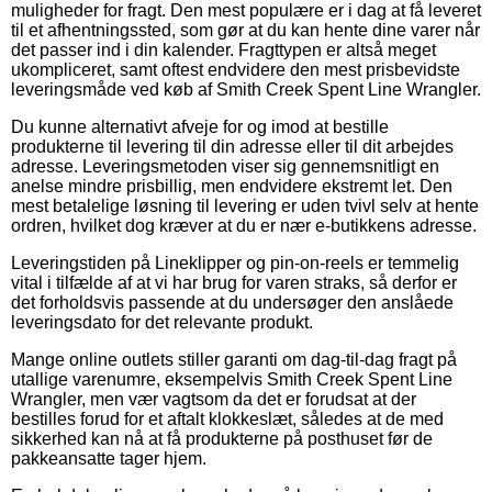
muligheder for fragt. Den mest populære er i dag at få leveret
til et afhentningssted, som gør at du kan hente dine varer når
det passer ind i din kalender. Fragttypen er altså meget
ukompliceret, samt oftest endvidere den mest prisbevidste
leveringsmåde ved køb af Smith Creek Spent Line Wrangler.
Du kunne alternativt afveje for og imod at bestille
produkterne til levering til din adresse eller til dit arbejdes
adresse. Leveringsmetoden viser sig gennemsnitligt en
anelse mindre prisbillig, men endvidere ekstremt let. Den
mest betalelige løsning til levering er uden tvivl selv at hente
ordren, hvilket dog kræver at du er nær e-butikkens adresse.
Leveringstiden på Lineklipper og pin-on-reels er temmelig
vital i tilfælde af at vi har brug for varen straks, så derfor er
det forholdsvis passende at du undersøger den anslåede
leveringsdato for det relevante produkt.
Mange online outlets stiller garanti om dag-til-dag fragt på
utallige varenumre, eksempelvis Smith Creek Spent Line
Wrangler, men vær vagtsom da det er forudsat at der
bestilles forud for et aftalt klokkeslæt, således at de med
sikkerhed kan nå at få produkterne på posthuset før de
pakkeansatte tager hjem.