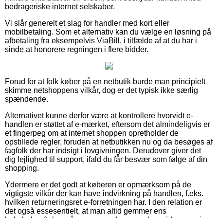
bedrageriske internet selskaber.
Vi slår generelt et slag for handler med kort eller
mobilbetaling. Som et alternativ kan du vælge en løsning på
afbetaling fra eksempelvis ViaBill, i tilfælde af at du har i
sinde at honorere regningen i flere bidder.
Forud for at folk køber på en netbutik burde man principielt
skimme netshoppens vilkår, dog er det typisk ikke særlig
spændende.
Alternativet kunne derfor være at kontrollere hvorvidt e-
handlen er støttet af e-mærket, eftersom det almindeligvis er
et fingerpeg om at internet shoppen opretholder de
opstillede regler, foruden at netbutikken nu og da besøges af
fagfolk der har indsigt i lovgivningen. Derudover giver det
dig lejlighed til support, ifald du får besvær som følge af din
shopping.
Ydermere er det godt at køberen er opmærksom på de
vigtigste vilkår der kan have indvirkning på handlen, f.eks.
hvilken returneringsret e-forretningen har. I den relation er
det også essesentielt, at man altid gemmer ens