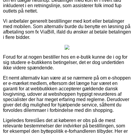
om en uægte netshop. Betalinger med kort er i hvert fald
inkluderet i en retningslinje, som assisterer folk imod fup
outlets på nettet.
Vi anbefaler generelt bestillinger med kort eller betalinger
med mobilen. Som alternativ burde du benytte en løsning på
afbetaling som fx ViaBill, ifald du ønsker at betale betalingen
i flere bidder.
Forud for at nogen bestiller hos en e-butik kunne de i og for
sig studere e-butikkens betingelser, det er dog undertiden
ikke videre spændende.
Et nemt alternativ kan være at se nærmere på om e-shoppen
er e-mærket medlem, eftersom det længe har været en
garanti for at webbutikken accepterer gældende dansk
lovgivning, udover at webshoppen hyppigt revurderes af
specialister der har meget erfaring med reglerne. Derudover
giver det dig mulighed for hjælpende service, såfremt du
forvoldes dilemmaer i forbindelse med din shopping.
Ligeledes foreslåes det at køberen er obs på de mest
relevante bestemmelser der indvirker på bestillingen, som
for eksempel den byttepolitik e-forhandleren tilbyder. Her er