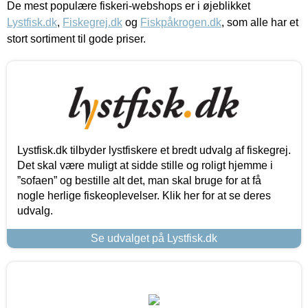
De mest populære fiskeri-webshops er i øjeblikket
Lystfisk.dk
,
Fiskegrej.dk
og
Fiskpåkrogen.dk
, som alle har et
stort sortiment til gode priser.
Lystfisk.dk tilbyder lystfiskere et bredt udvalg af fiskegrej.
Det skal være muligt at sidde stille og roligt hjemme i
”sofaen” og bestille alt det, man skal bruge for at få
nogle herlige fiskeoplevelser. Klik her for at se deres
udvalg.
Se udvalget på Lystfisk.dk