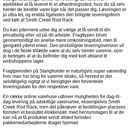
øjeblikket at få leveret til et afhentningssted, hvor du så selv
henter de bestilte varer lige når det passer dig. Løsningen er
jo ultra let, og endda ligeledes den billigste leveringsform
ved køb af Smith Creek Rod Rack.
Du kan ydermere udse dig at vælge at få sendt til din
privatbolig eller ud på dit arbejde. Fragttypen bliver
gennemsnitligt en anelse mere omkostningsfuld, men til
gengæld yderst enkel. Den prisbilligste leveringsversion vil
dog i de fleste tilfælde være at du selv henter varerne, som
jo betinges af at du befinder dig med kort afstand til
webshoppens lager.
Fragtperioden på Stangholder er naturligvis super væsentlig
hvis man har brug for varerne straks, så herved er det
selvfølgelig vigtigt at vi besigtiger den forventede
leveringsdato for den respektive vare.
En række online varehuse udlover muligheden for dag-til-
dag levering på adskillige varenumre, eksempelvis Smith
Creek Rod Rack, men det påkræver at bestillingen placeres
forinden et besluttet klokkeslæt, med hensynstagen til at de
kan nå at få produktet sendt afsted forinden
pakkemedarbejderne drager hjemad.