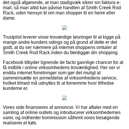
det også afgørende, at man stadigvæk sikrer sin faktura e-
mail, så man altid kan påvise handlen af Smith Creek Rod
Rack, uden hensyn til om man shopper til en herre eller
dame.
Trustpilot leverer visse troværdige løsninger til at kigge på
mange andre kunders ratings og på grund af dette er det
godt, at du ser nærmere på internet shoppens omtaler af
Smith Creek Rod Rack inden du færdiggør din shopping.
Facebook tilbyder lignende de facto gavnlige chancer for at
få indblik i online virksomhedens troværdighed. Her ser vi
endda internet forretninger som gør det muligt at
sammensætte en anmeldelse af virksomhedens service,
hvilket tilmed må udnyttes til at fornemme hvor tilfredse
kunderne er.
Vores side finansieres af annoncer. Vi har aftaler med en
samling af online outlets og introducerer virksomhedernes
varer, og indhenter kommission såfremt vores besøgende
realiserer et køb.