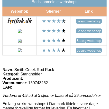
Bedst anmeldte webshops
Webshop
Stjerner
Link
Besøg webshop
Besøg webshop
Besøg webshop
Besøg webshop
Navn:
Smith Creek Rod Rack
Kategori:
Stangholder
Producent:
Varenummer:
150743252
EAN:
Vurderet til
4.9
ud af 5 stjerner baseret på
39
anmeldelser
En lang række webshops i Danmark tildeler i vore dage
mange forskellige former for levering. En favorit er i