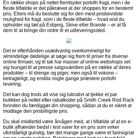
En række shops på nettet frembyder portofri fragt, men i de
fleste tilfælde er det påkrævet at der shoppes for en bestemt
pris. Ellers må du beslutte sig for den mest prisbevidste
mulighed for fragt, som i de fleste tilfælde – hvad end du
opholder sig tæt på Esbjerg, Skive eller Brande – er at få
dem til at bringe din ordre til et udleveringssted.
Det er efterhånden usædvanlig overkommeligt for
almindelige dødelige at søge sig frem til priser fra diverse
online firmaer, og til tak har masser af online webshops set
sig tvunget til at presse salgsværdien på en række af deres
produkter – til drenge og piger, men også til voksne –
betragteligt, og endda nogle gange præstere portofri
levering.
Det kan dog trods alt vise sig lukrativt at tjekke et par
butikker på nettet efter rabatkoder på Smith Creek Rod Rack
forinden du færdiggør din shopping, sådan at du er sikret at
modtage den prisbilligste pris.
Du skal imidlertid være årvågen med, at i tilfælde af at en e-
butik afhænder bedst i test varer for en pris som virker
uforståeligt gunstig, bør det mange gange være et faresignal