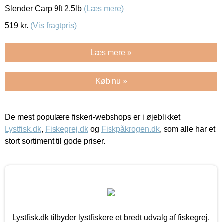
Slender Carp 9ft 2.5lb
(Læs mere)
519
kr.
(Vis fragtpris)
Læs mere »
Køb nu »
De mest populære fiskeri-webshops er i øjeblikket
Lystfisk.dk
,
Fiskegrej.dk
og
Fiskpåkrogen.dk
, som alle har et
stort sortiment til gode priser.
Lystfisk.dk tilbyder lystfiskere et bredt udvalg af fiskegrej.