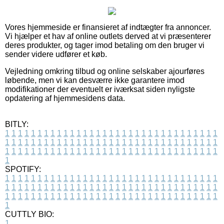
Vores hjemmeside er finansieret af indtægter fra annoncer.
Vi hjælper et hav af online outlets derved at vi præsenterer
deres produkter, og tager imod betaling om den bruger vi
sender videre udfører et køb.
Vejledning omkring tilbud og online selskaber ajourføres
løbende, men vi kan desværre ikke garantere imod
modifikationer der eventuelt er iværksat siden nyligste
opdatering af hjemmesidens data.
BITLY:
1
1
1
1
1
1
1
1
1
1
1
1
1
1
1
1
1
1
1
1
1
1
1
1
1
1
1
1
1
1
1
1
1
1
1
1
1
1
1
1
1
1
1
1
1
1
1
1
1
1
1
1
1
1
1
1
1
1
1
1
1
1
1
1
1
1
1
1
1
1
1
1
1
1
1
1
1
1
1
1
1
1
1
1
1
1
1
1
1
1
1
1
1
1
1
1
1
1
1
1
SPOTIFY:
1
1
1
1
1
1
1
1
1
1
1
1
1
1
1
1
1
1
1
1
1
1
1
1
1
1
1
1
1
1
1
1
1
1
1
1
1
1
1
1
1
1
1
1
1
1
1
1
1
1
1
1
1
1
1
1
1
1
1
1
1
1
1
1
1
1
1
1
1
1
1
1
1
1
1
1
1
1
1
1
1
1
1
1
1
1
1
1
1
1
1
1
1
1
1
1
1
1
1
1
CUTTLY BIO:
1