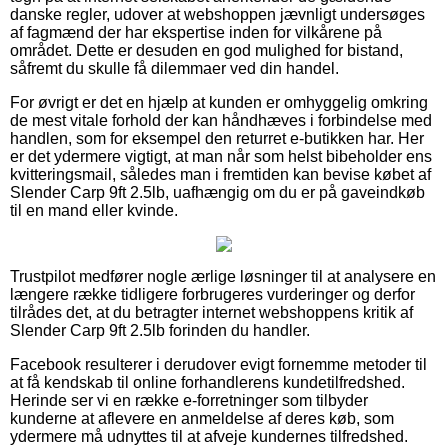
danske regler, udover at webshoppen jævnligt undersøges
af fagmænd der har ekspertise inden for vilkårene på
området. Dette er desuden en god mulighed for bistand,
såfremt du skulle få dilemmaer ved din handel.
For øvrigt er det en hjælp at kunden er omhyggelig omkring
de mest vitale forhold der kan håndhæves i forbindelse med
handlen, som for eksempel den returret e-butikken har. Her
er det ydermere vigtigt, at man når som helst bibeholder ens
kvitteringsmail, således man i fremtiden kan bevise købet af
Slender Carp 9ft 2.5lb, uafhængig om du er på gaveindkøb
til en mand eller kvinde.
Trustpilot medfører nogle ærlige løsninger til at analysere en
længere række tidligere forbrugeres vurderinger og derfor
tilrådes det, at du betragter internet webshoppens kritik af
Slender Carp 9ft 2.5lb forinden du handler.
Facebook resulterer i derudover evigt fornemme metoder til
at få kendskab til online forhandlerens kundetilfredshed.
Herinde ser vi en række e-forretninger som tilbyder
kunderne at aflevere en anmeldelse af deres køb, som
ydermere må udnyttes til at afveje kundernes tilfredshed.