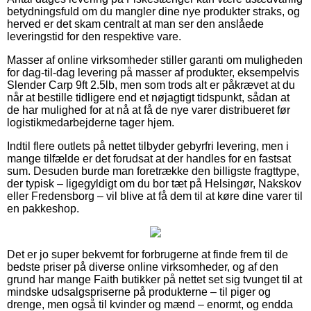
betydningsfuld om du mangler dine nye produkter straks, og
herved er det skam centralt at man ser den anslåede
leveringstid for den respektive vare.
Masser af online virksomheder stiller garanti om muligheden
for dag-til-dag levering på masser af produkter, eksempelvis
Slender Carp 9ft 2.5lb, men som trods alt er påkrævet at du
når at bestille tidligere end et nøjagtigt tidspunkt, sådan at
de har mulighed for at nå at få de nye varer distribueret før
logistikmedarbejderne tager hjem.
Indtil flere outlets på nettet tilbyder gebyrfri levering, men i
mange tilfælde er det forudsat at der handles for en fastsat
sum. Desuden burde man foretrække den billigste fragttype,
der typisk – ligegyldigt om du bor tæt på Helsingør, Nakskov
eller Fredensborg – vil blive at få dem til at køre dine varer til
en pakkeshop.
Det er jo super bekvemt for forbrugerne at finde frem til de
bedste priser på diverse online virksomheder, og af den
grund har mange Faith butikker på nettet set sig tvunget til at
mindske udsalgspriserne på produkterne – til piger og
drenge, men også til kvinder og mænd – enormt, og endda