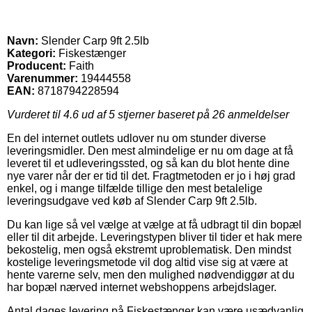
Navn:
Slender Carp 9ft 2.5lb
Kategori:
Fiskestænger
Producent:
Faith
Varenummer:
19444558
EAN:
8718794228594
Vurderet til
4.6
ud af 5 stjerner baseret på
26
anmeldelser
En del internet outlets udlover nu om stunder diverse
leveringsmidler. Den mest almindelige er nu om dage at få
leveret til et udleveringssted, og så kan du blot hente dine
nye varer når der er tid til det. Fragtmetoden er jo i høj grad
enkel, og i mange tilfælde tillige den mest betalelige
leveringsudgave ved køb af Slender Carp 9ft 2.5lb.
Du kan lige så vel vælge at vælge at få udbragt til din bopæl
eller til dit arbejde. Leveringstypen bliver til tider et hak mere
bekostelig, men også ekstremt uproblematisk. Den mindst
kostelige leveringsmetode vil dog altid vise sig at være at
hente varerne selv, men den mulighed nødvendiggør at du
har bopæl nærved internet webshoppens arbejdslager.
Antal dages levering på Fiskestænger kan være usædvanlig