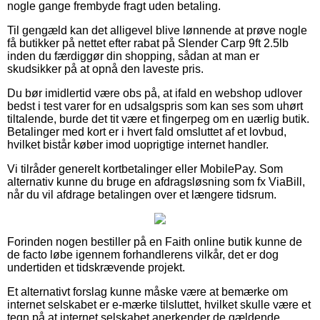
nogle gange frembyde fragt uden betaling.
Til gengæld kan det alligevel blive lønnende at prøve nogle
få butikker på nettet efter rabat på Slender Carp 9ft 2.5lb
inden du færdiggør din shopping, sådan at man er
skudsikker på at opnå den laveste pris.
Du bør imidlertid være obs på, at ifald en webshop udlover
bedst i test varer for en udsalgspris som kan ses som uhørt
tiltalende, burde det tit være et fingerpeg om en uærlig butik.
Betalinger med kort er i hvert fald omsluttet af et lovbud,
hvilket bistår køber imod uoprigtige internet handler.
Vi tilråder generelt kortbetalinger eller MobilePay. Som
alternativ kunne du bruge en afdragsløsning som fx ViaBill,
når du vil afdrage betalingen over et længere tidsrum.
Forinden nogen bestiller på en Faith online butik kunne de
de facto løbe igennem forhandlerens vilkår, det er dog
undertiden et tidskrævende projekt.
Et alternativt forslag kunne måske være at bemærke om
internet selskabet er e-mærke tilsluttet, hvilket skulle være et
tegn på at internet selskabet anerkender de gældende