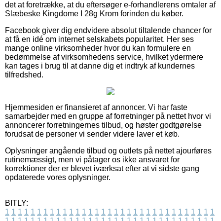
det at foretrække, at du eftersøger e-forhandlerens omtaler af
Slæbeske Kingdome I 28g Krom forinden du køber.
Facebook giver dig endvidere absolut tiltalende chancer for
at få en idé om internet selskabets popularitet. Her ses
mange online virksomheder hvor du kan formulere en
bedømmelse af virksomhedens service, hvilket ydermere
kan tages i brug til at danne dig et indtryk af kundernes
tilfredshed.
Hjemmesiden er finansieret af annoncer. Vi har faste
samarbejder med en gruppe af forretninger på nettet hvor vi
annoncerer forretningernes tilbud, og høster godtgørelse
forudsat de personer vi sender videre laver et køb.
Oplysninger angående tilbud og outlets på nettet ajourføres
rutinemæssigt, men vi påtager os ikke ansvaret for
korrektioner der er blevet iværksat efter at vi sidste gang
opdaterede vores oplysninger.
BITLY:
1
1
1
1
1
1
1
1
1
1
1
1
1
1
1
1
1
1
1
1
1
1
1
1
1
1
1
1
1
1
1
1
1
1
1
1
1
1
1
1
1
1
1
1
1
1
1
1
1
1
1
1
1
1
1
1
1
1
1
1
1
1
1
1
1
1