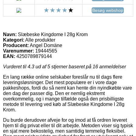
Besøg webshop
Navn:
Slæbeske Kingdome I 28g Krom
Kategori:
Alle produkter
Producent:
Angel Domäne
Varenummer:
19444565
EAN:
4250789879144
Vurderet til
4.3
ud af 5 stjerner baseret på
16
anmeldelser
En lang række online selskaber foreslår nu til dags flere
leveringsløsninger. Det mest populære er i vore dage
pakkeshops, fordi du så nemt kan hente din nyindkøbte vare
den dag der passer dig. Den er nemlig ekstremt
overkommelig, og i mange tilfælde også den prisbilligste
metode til levering ved køb af Slæbeske Kingdome I 28g
Krom.
Du burde derudover afveje for og imod at få ordren leveret
hjem til dig privat eller til dit arbejde. Metoden viser sig typisk
en sjat mere bekostelig, men samtidig temmelig fleksibel.