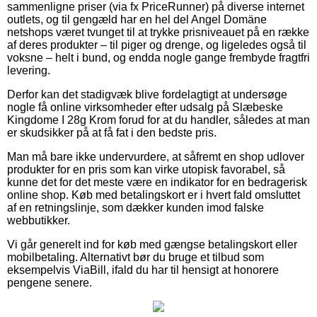
sammenligne priser (via fx PriceRunner) på diverse internet
outlets, og til gengæld har en hel del Angel Domäne
netshops været tvunget til at trykke prisniveauet på en række
af deres produkter – til piger og drenge, og ligeledes også til
voksne – helt i bund, og endda nogle gange frembyde fragtfri
levering.
Derfor kan det stadigvæk blive fordelagtigt at undersøge
nogle få online virksomheder efter udsalg på Slæbeske
Kingdome I 28g Krom forud for at du handler, således at man
er skudsikker på at få fat i den bedste pris.
Man må bare ikke undervurdere, at såfremt en shop udlover
produkter for en pris som kan virke utopisk favorabel, så
kunne det for det meste være en indikator for en bedragerisk
online shop. Køb med betalingskort er i hvert fald omsluttet
af en retningslinje, som dækker kunden imod falske
webbutikker.
Vi går generelt ind for køb med gængse betalingskort eller
mobilbetaling. Alternativt bør du bruge et tilbud som
eksempelvis ViaBill, ifald du har til hensigt at honorere
pengene senere.