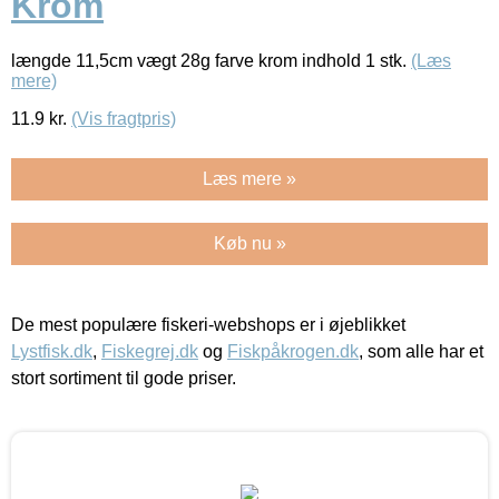
Krom
længde 11,5cm vægt 28g farve krom indhold 1 stk.
(Læs
mere)
11.9
kr.
(Vis fragtpris)
Læs mere »
Køb nu »
De mest populære fiskeri-webshops er i øjeblikket
Lystfisk.dk
,
Fiskegrej.dk
og
Fiskpåkrogen.dk
, som alle har et
stort sortiment til gode priser.