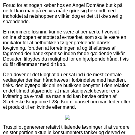
Forud for at nogen køber hos en Angel Domäne butik på
nettet kan man på en vis måde gøre sig bekendt med
indholdet af netshoppens vilkår, dog er det tit ikke særlig
spændende.
En nemmere løsning kunne være at bemærke hvorvidt
online shoppen er støttet af e-mærket, som skulle være en
indikator for at netbutikken følger gældende dansk
lovgivning, foruden at forretningen af og til efterses af
fagmænd der har ekspertise inden for de gældende vilkår.
Desuden tilbydes du mulighed for en hjælpende hånd, hvis
du får dilemmaer med dit køb.
Derudover er det klogt at du er sat ind i de mest centrale
vedtægter der kan håndhæves i forbindelse med handlen,
f.eks. den byttepolitik online butikken benytter. I den relation
er det tilmed afgørende, at man stadigvæk bevarer ens
kvittering på e-mail, så man altid kan bevise ordren af
Slæbeske Kingdome I 28g Krom, uanset om man leder efter
et produkt til en kvinde eller mand.
Trustpilot genererer relativt tiltalende løsninger til at vurdere
en stor portion aktuelle konsumenters tanker og derved er