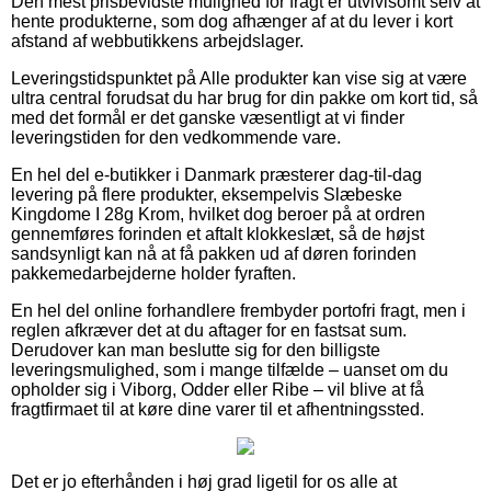
Den mest prisbevidste mulighed for fragt er utvivlsomt selv at
hente produkterne, som dog afhænger af at du lever i kort
afstand af webbutikkens arbejdslager.
Leveringstidspunktet på Alle produkter kan vise sig at være
ultra central forudsat du har brug for din pakke om kort tid, så
med det formål er det ganske væsentligt at vi finder
leveringstiden for den vedkommende vare.
En hel del e-butikker i Danmark præsterer dag-til-dag
levering på flere produkter, eksempelvis Slæbeske
Kingdome I 28g Krom, hvilket dog beroer på at ordren
gennemføres forinden et aftalt klokkeslæt, så de højst
sandsynligt kan nå at få pakken ud af døren forinden
pakkemedarbejderne holder fyraften.
En hel del online forhandlere frembyder portofri fragt, men i
reglen afkræver det at du aftager for en fastsat sum.
Derudover kan man beslutte sig for den billigste
leveringsmulighed, som i mange tilfælde – uanset om du
opholder sig i Viborg, Odder eller Ribe – vil blive at få
fragtfirmaet til at køre dine varer til et afhentningssted.
Det er jo efterhånden i høj grad ligetil for os alle at