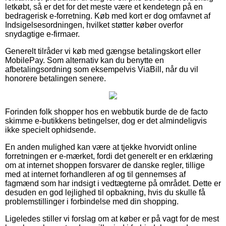
letkøbt, så er det for det meste være et kendetegn på en
bedragerisk e-forretning. Køb med kort er dog omfavnet af
Indsigelsesordningen, hvilket støtter køber overfor
snydagtige e-firmaer.
Generelt tilråder vi køb med gængse betalingskort eller
MobilePay. Som alternativ kan du benytte en
afbetalingsordning som eksempelvis ViaBill, når du vil
honorere betalingen senere.
Forinden folk shopper hos en webbutik burde de de facto
skimme e-butikkens betingelser, dog er det almindeligvis
ikke specielt ophidsende.
En anden mulighed kan være at tjekke hvorvidt online
forretningen er e-mærket, fordi det generelt er en erklæring
om at internet shoppen forsvarer de danske regler, tillige
med at internet forhandleren af og til gennemses af
fagmænd som har indsigt i vedtægterne på området. Dette er
desuden en god lejlighed til opbakning, hvis du skulle få
problemstillinger i forbindelse med din shopping.
Ligeledes stiller vi forslag om at køber er på vagt for de mest