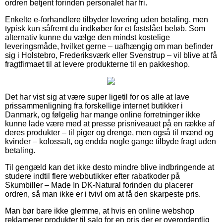
ordren betjent forinden personalet har fri.
Enkelte e-forhandlere tilbyder levering uden betaling, men
typisk kun såfremt du indkøber for et fastslået beløb. Som
alternativ kunne du vælge den mindst kostelige
leveringsmåde, hvilket gerne – uafhængig om man befinder
sig i Holstebro, Frederiksværk eller Svenstrup – vil blive at få
fragtfirmaet til at levere produkterne til en pakkeshop.
Det har vist sig at være super ligetil for os alle at lave
prissammenligning fra forskellige internet butikker i
Danmark, og følgelig har mange online forretninger ikke
kunne lade være med at presse prisniveauet på en række af
deres produkter – til piger og drenge, men også til mænd og
kvinder – kolossalt, og endda nogle gange tilbyde fragt uden
betaling.
Til gengæld kan det ikke desto mindre blive indbringende at
studere indtil flere webbutikker efter rabatkoder på
Skumbiller – Made In DK-Natural forinden du placerer
ordren, så man ikke er i tvivl om at få den skarpeste pris.
Man bør bare ikke glemme, at hvis en online webshop
reklamerer produkter til salg for en pris der er overordentlig