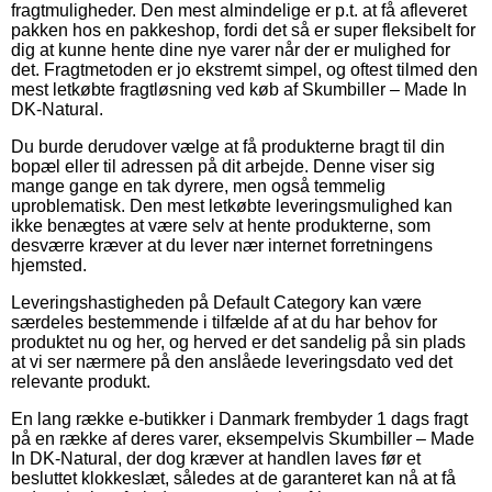
fragtmuligheder. Den mest almindelige er p.t. at få afleveret
pakken hos en pakkeshop, fordi det så er super fleksibelt for
dig at kunne hente dine nye varer når der er mulighed for
det. Fragtmetoden er jo ekstremt simpel, og oftest tilmed den
mest letkøbte fragtløsning ved køb af Skumbiller – Made In
DK-Natural.
Du burde derudover vælge at få produkterne bragt til din
bopæl eller til adressen på dit arbejde. Denne viser sig
mange gange en tak dyrere, men også temmelig
uproblematisk. Den mest letkøbte leveringsmulighed kan
ikke benægtes at være selv at hente produkterne, som
desværre kræver at du lever nær internet forretningens
hjemsted.
Leveringshastigheden på Default Category kan være
særdeles bestemmende i tilfælde af at du har behov for
produktet nu og her, og herved er det sandelig på sin plads
at vi ser nærmere på den anslåede leveringsdato ved det
relevante produkt.
En lang række e-butikker i Danmark frembyder 1 dags fragt
på en række af deres varer, eksempelvis Skumbiller – Made
In DK-Natural, der dog kræver at handlen laves før et
besluttet klokkeslæt, således at de garanteret kan nå at få