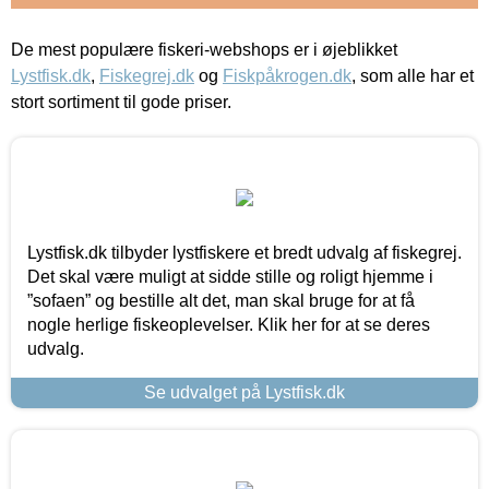
De mest populære fiskeri-webshops er i øjeblikket
Lystfisk.dk
,
Fiskegrej.dk
og
Fiskpåkrogen.dk
, som alle har et
stort sortiment til gode priser.
Lystfisk.dk tilbyder lystfiskere et bredt udvalg af fiskegrej.
Det skal være muligt at sidde stille og roligt hjemme i
”sofaen” og bestille alt det, man skal bruge for at få
nogle herlige fiskeoplevelser. Klik her for at se deres
udvalg.
Se udvalget på Lystfisk.dk