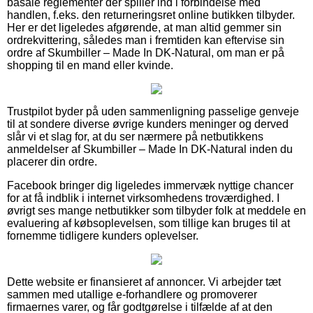
basale reglementer der spiller ind i forbindelse med
handlen, f.eks. den returneringsret online butikken tilbyder.
Her er det ligeledes afgørende, at man altid gemmer sin
ordrekvittering, således man i fremtiden kan eftervise sin
ordre af Skumbiller – Made In DK-Natural, om man er på
shopping til en mand eller kvinde.
Trustpilot byder på uden sammenligning passelige genveje
til at sondere diverse øvrige kunders meninger og derved
slår vi et slag for, at du ser nærmere på netbutikkens
anmeldelser af Skumbiller – Made In DK-Natural inden du
placerer din ordre.
Facebook bringer dig ligeledes immervæk nyttige chancer
for at få indblik i internet virksomhedens troværdighed. I
øvrigt ses mange netbutikker som tilbyder folk at meddele en
evaluering af købsoplevelsen, som tillige kan bruges til at
fornemme tidligere kunders oplevelser.
Dette website er finansieret af annoncer. Vi arbejder tæt
sammen med utallige e-forhandlere og promoverer
firmaernes varer, og får godtgørelse i tilfælde af at den