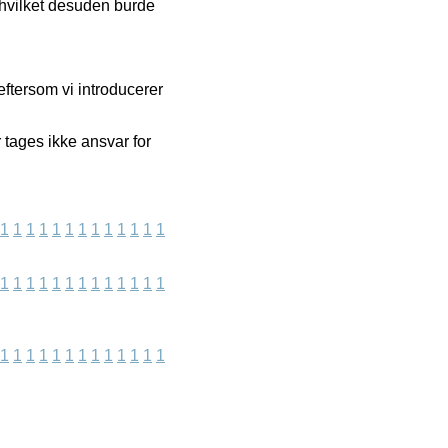
 hvilket desuden burde
ftersom vi introducerer
tages ikke ansvar for
1
1
1
1
1
1
1
1
1
1
1
1
1
1
1
1
1
1
1
1
1
1
1
1
1
1
1
1
1
1
1
1
1
1
1
1
1
1
1