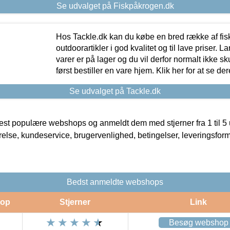
Se udvalget på Fiskpåkrogen.dk
Hos Tackle.dk kan du købe en bred række af fis
outdoorartikler i god kvalitet og til lave priser. L
varer er på lager og du vil derfor normalt ikke sk
først bestiller en vare hjem. Klik her for at se de
Se udvalget på Tackle.dk
t populære webshops og anmeldt dem med stjerner fra 1 til 5 ud
rrelse, kundeservice, brugervenlighed, betingelser, leveringsfor
Bedst anmeldte webshops
op
Stjerner
Link
Besøg webshop