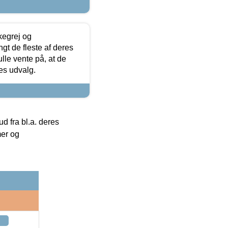
kegrej og
angt de fleste af deres
ulle vente på, at de
res udvalg.
 fra bl.a. deres
mer og