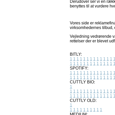
Derudover ser vi en rækk
benyttes til at vurdere hv
Vores side er reklamefin
virksomhedernes tilbud, 
Vejledning vedrørende v
rettelser der er blevet ud
BITLY:
1
1
1
1
1
1
1
1
1
1
1
1
1
1
1
1
1
1
1
1
1
1
1
1
1
1
SPOTIFY:
1
1
1
1
1
1
1
1
1
1
1
1
1
1
1
1
1
1
1
1
1
1
1
1
1
1
CUTTLY BIO:
1
1
1
1
1
1
1
1
1
1
1
1
1
1
1
1
1
1
1
1
1
1
1
1
1
1
1
CUTTLY OLD:
1
1
1
1
1
1
1
1
1
1
1
MEDIUM: