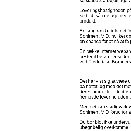
selskabets arbejdslager.
Leveringshastigheden på 
kort tid, så i det øjemed
produkt.
En lang række internet fo
Sortiment MID, hvilket do
en chance for at nå at f
En række internet websho
bestemt beløb. Desuden k
ved Fredericia, Brøndersle
Det har vist sig at være 
på nettet, og med det mot
deres produkter – til dr
frembyde levering uden 
Men det kan stadigvæk vis
Sortiment MID forud for a
Du bør blot ikke undervur
ubegribelig overkommeli