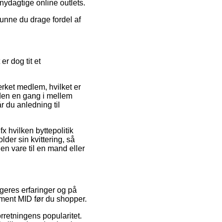
nydagtige online outlets.
kunne du drage fordel af
r dog tit et
rket medlem, hvilket er
den en gang i mellem
 du anledning til
x hvilken byttepolitik
der sin kvittering, så
en vare til en mand eller
ugeres erfaringer og på
iment MID før du shopper.
orretningens popularitet.