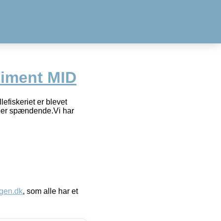
timent MID
efiskeriet er blevet
super spændende.Vi har
gen.dk
, som alle har et