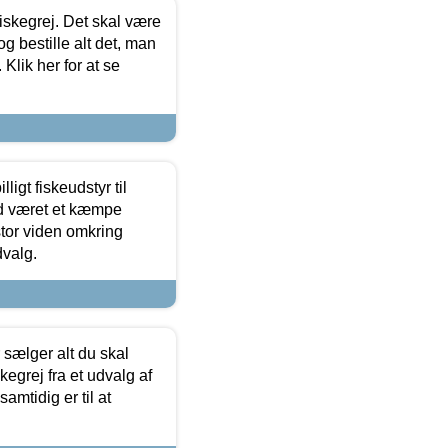
 fiskegrej. Det skal være
og bestille alt det, man
 Klik her for at se
ligt fiskeudstyr til
tid været et kæmpe
stor viden omkring
dvalg.
sælger alt du skal
skegrej fra et udvalg af
samtidig er til at