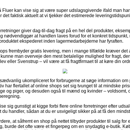
Fluer kan vise sig at være super udslagsgivende ifald man har 
 er det faktisk aktuelt at vi tjekker det estimerede leveringstid
rretninger giver dag-til-dag fragt på en hel del produkter, ekse
g nødvendiggør at handlen laves forud for et konkret tidspunkt,
å produktet ekspederet inden lagermedarbejderne har fyraften.
ps frembyder gratis levering, men i mange tilfælde kræver det at
unne man overveje den mest betalelige mulighed for fragt, der 
v eller Svenstrup – vil være at få fragtfirmaet til at køre din ordr
usædvanlig ukompliceret for forbrugerne at søge information om pr
iv har flertallet af online shops set sig tvunget til at mindske p
enge og piger, og desuden også til mænd og kvinder – voldsomt
beregning.
e sig gunstigt at kigge forbi flere online forretninger efter uds
t du handler, sådan at du er usvigeligt sikker på at få den mindst
dere, at såfremt en shop på nettet tilbyder produkter til salg for
g, burde det ofte være et fingerpeg om en snydagtig e-butik. 