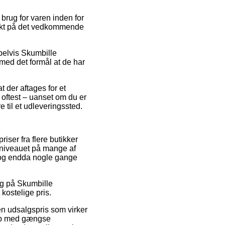
brug for varen inden for
spunkt på det vedkommende
mpelvis Skumbille
 med det formål at de har
 der aftages for et
oftest – uanset om du er
e til et udleveringssted.
iser fra flere butikker
risniveauet på mange af
, og endda nogle gange
alg på Skumbille
 kostelige pris.
 en udsalgspris som virker
Køb med gængse