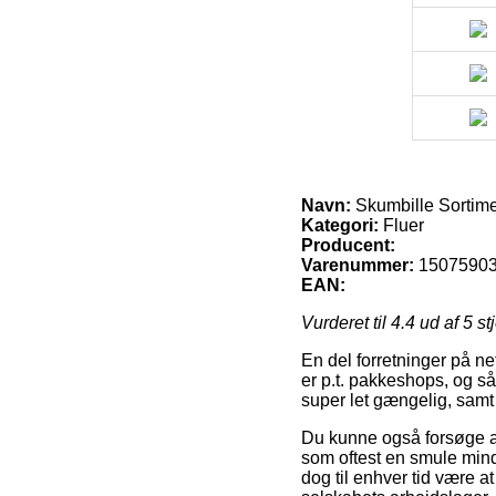
Navn:
Skumbille Sortim
Kategori:
Fluer
Producent:
Varenummer:
1507590
EAN:
Vurderet til
4.4
ud af 5 st
En del forretninger på ne
er p.t. pakkeshops, og så
super let gængelig, samt
Du kunne også forsøge at b
som oftest en smule mind
dog til enhver tid være a