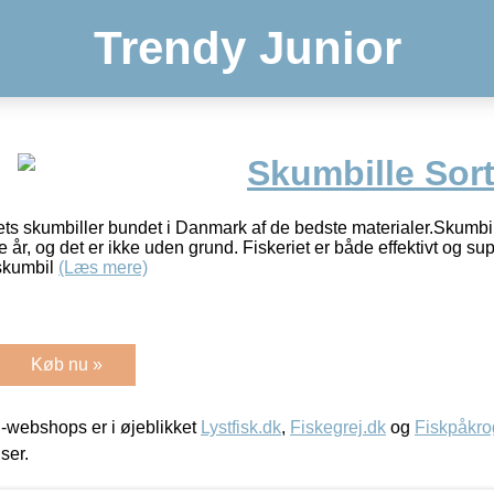
Trendy Junior
Skumbille Sor
ets skumbiller bundet i Danmark af de bedste materialer.Skumbill
te år, og det er ikke uden grund. Fiskeriet er både effektivt og 
skumbil
(Læs mere)
Køb nu »
-webshops er i øjeblikket
Lystfisk.dk
,
Fiskegrej.dk
og
Fiskpåkro
iser.