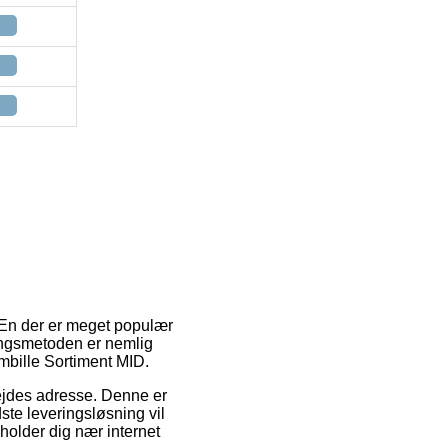
. En der er meget populær
ringsmetoden er nemlig
umbille Sortiment MID.
rbejdes adresse. Denne er
ste leveringsløsning vil
pholder dig nær internet