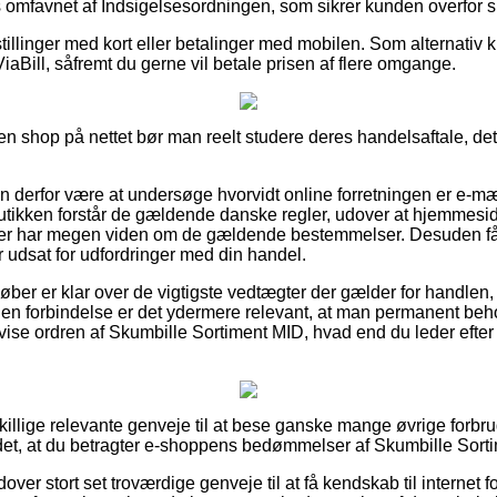
is omfavnet af Indsigelsesordningen, som sikrer kunden overfor s
tillinger med kort eller betalinger med mobilen. Som alternativ 
ViaBill, såfremt du gerne vil betale prisen af flere omgange.
 shop på nettet bør man reelt studere deres handelsaftale, det e
n derfor være at undersøge hvorvidt online forretningen er e-mæ
utikken forstår de gældende danske regler, udover at hjemmesi
 der har megen viden om de gældende bestemmelser. Desuden får
er udsat for udfordringer med din handel.
øber er klar over de vigtigste vedtægter der gælder for handlen, f
den forbindelse er det ydermere relevant, at man permanent behol
vise ordren af Skumbille Sortiment MID, hvad end du leder efter 
skillige relevante genveje til at bese ganske mange øvrige forbr
 det, at du betragter e-shoppens bedømmelser af Skumbille Sort
er stort set troværdige genveje til at få kendskab til internet f