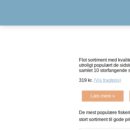
Flot sortiment med kvalit
utroligt populært de sids
samlet 10 storfangende 
319
kr.
(Vis fragtpris)
Læs mere »
De mest populære fiskeri
stort sortiment til gode pr