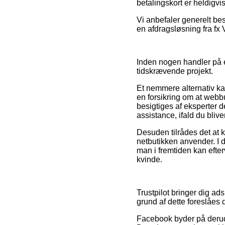
betalingskort er heldigv
Vi anbefaler generelt bes
en afdragsløsning fra fx 
Inden nogen handler på en
tidskrævende projekt.
Et nemmere alternativ ka
en forsikring om at webb
besigtiges af eksperter
assistance, ifald du bliv
Desuden tilrådes det at k
netbutikken anvender. I 
man i fremtiden kan efter
kvinde.
Trustpilot bringer dig ad
grund af dette foreslåes
Facebook byder på derudov