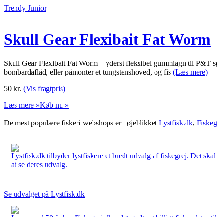
Trendy Junior
Skull Gear Flexibait Fat Worm
Skull Gear Flexibait Fat Worm – yderst fleksibel gummiagn til P&T sø
bombardaflåd, eller påmonter et tungstenshoved, og fis
(Læs mere)
50
kr.
(Vis fragtpris)
Læs mere »
Køb nu »
De mest populære fiskeri-webshops er i øjeblikket
Lystfisk.dk
,
Fiskeg
Lystfisk.dk tilbyder lystfiskere et bredt udvalg af fiskegrej. Det skal
at se deres udvalg.
Se udvalget på Lystfisk.dk