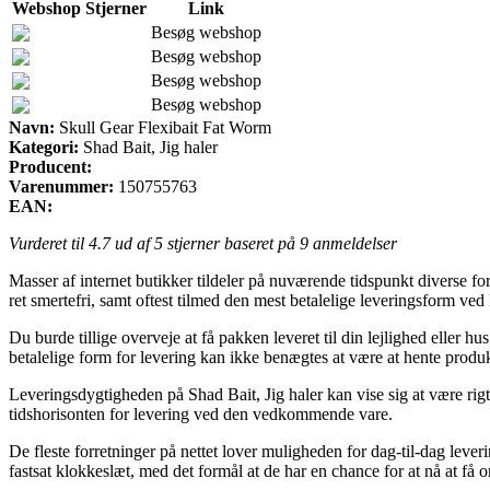
Webshop
Stjerner
Link
Besøg webshop
Besøg webshop
Besøg webshop
Besøg webshop
Navn:
Skull Gear Flexibait Fat Worm
Kategori:
Shad Bait, Jig haler
Producent:
Varenummer:
150755763
EAN:
Vurderet til
4.7
ud af 5 stjerner baseret på
9
anmeldelser
Masser af internet butikker tildeler på nuværende tidspunkt diverse f
ret smertefri, samt oftest tilmed den mest betalelige leveringsform ve
Du burde tillige overveje at få pakken leveret til din lejlighed eller
betalelige form for levering kan ikke benægtes at være at hente produ
Leveringsdygtigheden på Shad Bait, Jig haler kan vise sig at være rigt
tidshorisonten for levering ved den vedkommende vare.
De fleste forretninger på nettet lover muligheden for dag-til-dag leve
fastsat klokkeslæt, med det formål at de har en chance for at nå at få