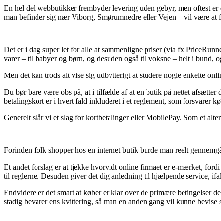
En hel del webbutikker frembyder levering uden gebyr, men oftest er d
man befinder sig nær Viborg, Smørumnedre eller Vejen – vil være at få f
Det er i dag super let for alle at sammenligne priser (via fx PriceRunn
varer – til babyer og børn, og desuden også til voksne – helt i bund,
Men det kan trods alt vise sig udbytterigt at studere nogle enkelte onl
Du bør bare være obs på, at i tilfælde af at en butik på nettet afsætt
betalingskort er i hvert fald inkluderet i et reglement, som forsvarer
Generelt slår vi et slag for kortbetalinger eller MobilePay. Som et alt
Forinden folk shopper hos en internet butik burde man reelt gennemgå
Et andet forslag er at tjekke hvorvidt online firmaet er e-mærket, fo
til reglerne. Desuden giver det dig anledning til hjælpende service, if
Endvidere er det smart at køber er klar over de primære betingelser de
stadig bevarer ens kvittering, så man en anden gang vil kunne bevise 