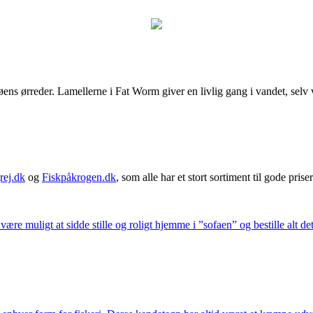
ens ørreder. Lamellerne i Fat Worm giver en livlig gang i vandet, selv
rej.dk
og
Fiskpåkrogen.dk
, som alle har et stort sortiment til gode priser
 være muligt at sidde stille og roligt hjemme i ”sofaen” og bestille alt de