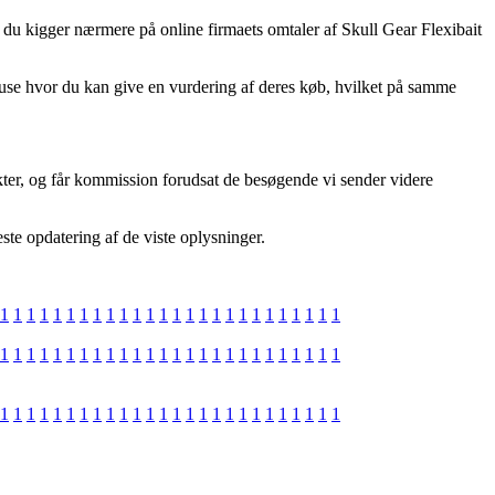
t du kigger nærmere på online firmaets omtaler af Skull Gear Flexibait
ehuse hvor du kan give en vurdering af deres køb, hvilket på samme
kter, og får kommission forudsat de besøgende vi sender videre
te opdatering af de viste oplysninger.
1
1
1
1
1
1
1
1
1
1
1
1
1
1
1
1
1
1
1
1
1
1
1
1
1
1
1
1
1
1
1
1
1
1
1
1
1
1
1
1
1
1
1
1
1
1
1
1
1
1
1
1
1
1
1
1
1
1
1
1
1
1
1
1
1
1
1
1
1
1
1
1
1
1
1
1
1
1