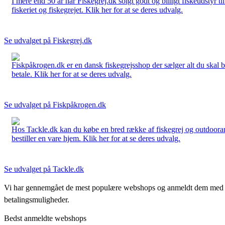
I mere end 50 år har Fiskegrej.dk solgt godt og billigt fiskeudstyr 
fiskeriet og fiskegrejet. Klik her for at se deres udvalg.
Se udvalget på Fiskegrej.dk
Fiskpåkrogen.dk er en dansk fiskegrejsshop der sælger alt du skal brug
betale. Klik her for at se deres udvalg.
Se udvalget på Fiskpåkrogen.dk
Hos Tackle.dk kan du købe en bred række af fiskegrej og outdoorartikle
bestiller en vare hjem. Klik her for at se deres udvalg.
Se udvalget på Tackle.dk
Vi har gennemgået de mest populære webshops og anmeldt dem med stjern
betalingsmuligheder.
Bedst anmeldte webshops