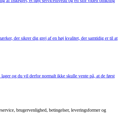
alg af fiskegrej, et højt serviceniveau og en stor viden omkring
ker, der sikrer dig grej af en høj kvalitet, der samtidig er til at
 lager og du vil derfor normalt ikke skulle vente på, at de først
service, brugervenlighed, betingelser, leveringsformer og