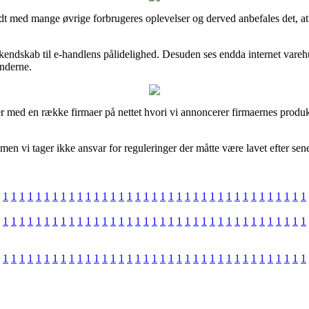
kendt med mange øvrige forbrugeres oplevelser og derved anbefales det, a
få kendskab til e-handlens pålidelighed. Desuden ses endda internet var
underne.
er med en række firmaer på nettet hvori vi annoncerer firmaernes produ
 vi tager ikke ansvar for reguleringer der måtte være lavet efter senes
1
1
1
1
1
1
1
1
1
1
1
1
1
1
1
1
1
1
1
1
1
1
1
1
1
1
1
1
1
1
1
1
1
1
1
1
1
1
1
1
1
1
1
1
1
1
1
1
1
1
1
1
1
1
1
1
1
1
1
1
1
1
1
1
1
1
1
1
1
1
1
1
1
1
1
1
1
1
1
1
1
1
1
1
1
1
1
1
1
1
1
1
1
1
1
1
1
1
1
1
1
1
1
1
1
1
1
1
1
1
1