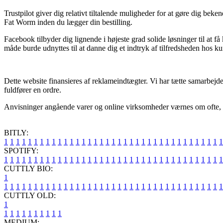
Trustpilot giver dig relativt tiltalende muligheder for at gøre dig be
Fat Worm inden du lægger din bestilling.
Facebook tilbyder dig lignende i højeste grad solide løsninger til at 
måde burde udnyttes til at danne dig et indtryk af tilfredsheden hos k
Dette website finansieres af reklameindtægter. Vi har tætte samarbejd
fuldfører en ordre.
Anvisninger angående varer og online virksomheder værnes om ofte, men
BITLY:
1
1
1
1
1
1
1
1
1
1
1
1
1
1
1
1
1
1
1
1
1
1
1
1
1
1
1
1
1
1
1
1
1
1
1
1
1
SPOTIFY:
1
1
1
1
1
1
1
1
1
1
1
1
1
1
1
1
1
1
1
1
1
1
1
1
1
1
1
1
1
1
1
1
1
1
1
1
1
CUTTLY BIO:
1
1
1
1
1
1
1
1
1
1
1
1
1
1
1
1
1
1
1
1
1
1
1
1
1
1
1
1
1
1
1
1
1
1
1
1
1
1
CUTTLY OLD:
1
1
1
1
1
1
1
1
1
1
1
MEDIUM: