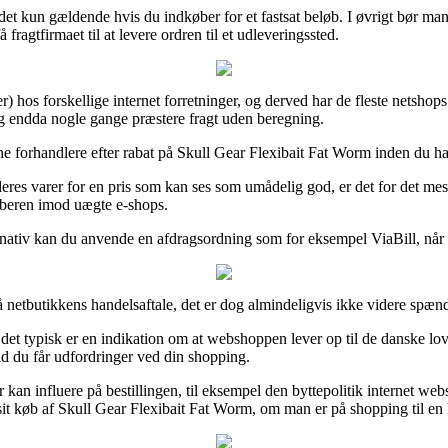
et kun gældende hvis du indkøber for et fastsat beløb. I øvrigt bør man
ragtfirmaet til at levere ordren til et udleveringssted.
er) hos forskellige internet forretninger, og derved har de fleste netsho
 og endda nogle gange præstere fragt uden beregning.
ine forhandlere efter rabat på Skull Gear Flexibait Fat Worm inden du ha
er deres varer for en pris som kan ses som umådelig god, er det for det
 køberen imod uægte e-shops.
ernativ kan du anvende en afdragsordning som for eksempel ViaBill, når d
 netbutikkens handelsaftale, det er dog almindeligvis ikke videre spæn
rdi det typisk er en indikation om at webshoppen lever op til de danske 
ald du får udfordringer ved din shopping.
r kan influere på bestillingen, til eksempel den byttepolitik internet we
sit køb af Skull Gear Flexibait Fat Worm, om man er på shopping til en