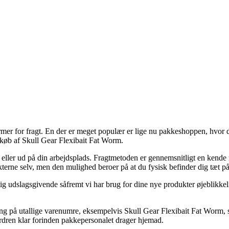
ormer for fragt. En der er meget populær er lige nu pakkeshoppen, hvor 
d køb af Skull Gear Flexibait Fat Worm.
 hus eller ud på din arbejdsplads. Fragtmetoden er gennemsnitligt en kend
kterne selv, men den mulighed beroer på at du fysisk befinder dig tæt 
ig udslagsgivende såfremt vi har brug for dine nye produkter øjeblikkeli
ring på utallige varenumre, eksempelvis Skull Gear Flexibait Fat Worm, 
 ordren klar forinden pakkepersonalet drager hjemad.