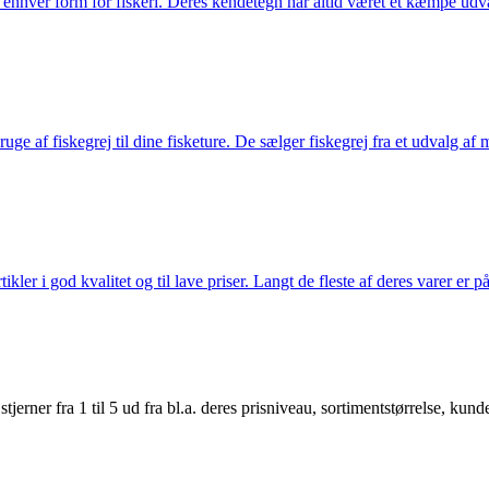
til enhver form for fiskeri. Deres kendetegn har altid været et kæmpe udv
e af fiskegrej til dine fisketure. De sælger fiskegrej fra et udvalg af mær
r i god kvalitet og til lave priser. Langt de fleste af deres varer er på
er fra 1 til 5 ud fra bl.a. deres prisniveau, sortimentstørrelse, kunde