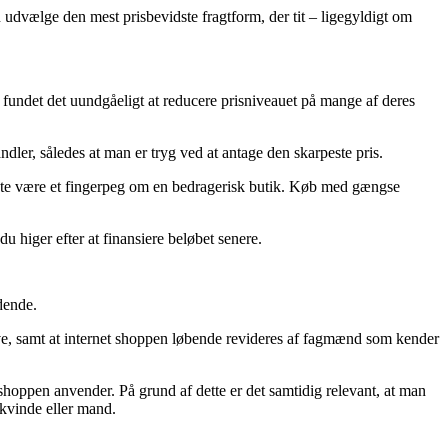
 udvælge den mest prisbevidste fragtform, der tit – ligegyldigt om
ps fundet det uundgåeligt at reducere prisniveauet på mange af deres
ndler, således at man er tryg ved at antage den skarpeste pris.
 meste være et fingerpeg om en bedragerisk butik. Køb med gængse
u higer efter at finansiere beløbet senere.
dende.
love, samt at internet shoppen løbende revideres af fagmænd som kender
bshoppen anvender. På grund af dette er det samtidig relevant, at man
 kvinde eller mand.