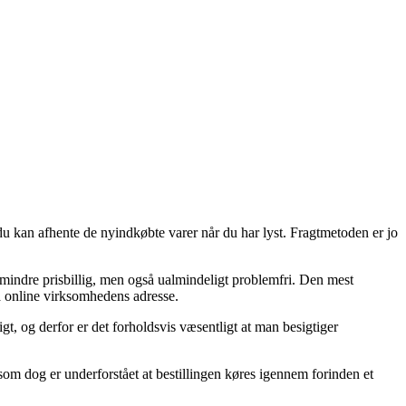
du kan afhente de nyindkøbte varer når du har lyst. Fragtmetoden er jo
e mindre prisbillig, men også ualmindeligt problemfri. Den mest
på online virksomhedens adresse.
gt, og derfor er det forholdsvis væsentligt at man besigtiger
som dog er underforstået at bestillingen køres igennem forinden et