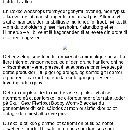
holder fyraften.
En række webshops frembyder gebyrfri levering, men typisk
afkræver det at man shopper for en fastsat pris. Alternativt
skulle man tage den prisbilligste mulighed for fragt, hvilket tit
– om du opholder sig nær Hørsholm, Kalundborg eller
Hinnerup – vil blive at få fragtmanden til at levere din ordre til
et afhentningssted.
Det er vældig smertefrit for enhver at sammenligne priser fra
flere internet virksomheder, og af den grund har flere online
virksomheder været presset til at at presse prisniveauet på
deres produkter – til piger og drenge, og samtidig til damer
og herrer – markant, og endda nogle gange præstere
levering uden gebyr.
Det kan dog ikke desto mindre vise sig lukrativt at se
nærmere på et par forskellige e-forretninger efter rabatkoder
på Skull Gear Flexibait Booby Worm-Black før du
gennemfører dit køb, således at man er skråsikker på at
antage den mest attraktive pris.
Du skal blot ikke glemme, at såfremt en butik på nettet
afsætter et produkt til salg for en pris som kan ses som