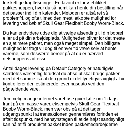
forskellige fragtløsninger. En favorit er for øjeblikket
pakkeshoppen, hvor du så nemt kan hente din bestilling når
det passer ind i din kalender. Metoden er altså ret så
problemfri, og ofte tilmed den mest letkøbte mulighed for
levering ved køb af Skull Gear Flexibait Booby Worm-Black.
Du kan endvidere udse dig at vælge afsending til din bopæl
eller ud på din arbejdsplads. Muligheden bliver for det meste
en sjat mere pebret, men også meget simpel. Den billigste
mulighed for fragt vil dog til enhver tid være selv at hente
varerne, som desværre beroer på at du er nærved
netshoppens adresse.
Antal dages levering på Default Category er naturligvis
særdeles væsentlig forudsat du absolut skal bruge pakken
med det samme, så af den grund er det tydeligvis vigtigt at vi
kontrollerer den estimerede leveringsdato ved den
pågældende vare.
Temmelig mange internet varehuse giver løfte om 1 dags
fragt på en masse varer, eksempelvis Skull Gear Flexibait
Booby Worm-Black, men vær obs på at det tager
udgangspunkt i at transaktionen gennemføres forinden et
aftalt tidspunkt, med hensynstagen til at de højst sandsynligt
kan nå at få produktet pakket inden pakkemedarbejderne