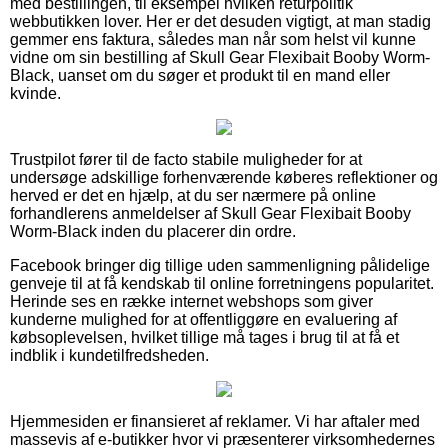
med bestillingen, til eksempel hvilken returpolitik
webbutikken lover. Her er det desuden vigtigt, at man stadig
gemmer ens faktura, således man når som helst vil kunne
vidne om sin bestilling af Skull Gear Flexibait Booby Worm-
Black, uanset om du søger et produkt til en mand eller
kvinde.
Trustpilot fører til de facto stabile muligheder for at
undersøge adskillige forhenværende køberes reflektioner og
herved er det en hjælp, at du ser nærmere på online
forhandlerens anmeldelser af Skull Gear Flexibait Booby
Worm-Black inden du placerer din ordre.
Facebook bringer dig tillige uden sammenligning pålidelige
genveje til at få kendskab til online forretningens popularitet.
Herinde ses en række internet webshops som giver
kunderne mulighed for at offentliggøre en evaluering af
købsoplevelsen, hvilket tillige må tages i brug til at få et
indblik i kundetilfredsheden.
Hjemmesiden er finansieret af reklamer. Vi har aftaler med
massevis af e-butikker hvor vi præsenterer virksomhedernes