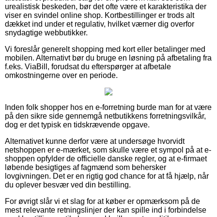
urealistisk beskeden, bør det ofte være et karakteristika der
viser en svindel online shop. Kortbestillinger er trods alt
dækket ind under et regulativ, hvilket værner dig overfor
snydagtige webbutikker.
Vi foreslår generelt shopping med kort eller betalinger med
mobilen. Alternativt bør du bruge en løsning på afbetaling fra
f.eks. ViaBill, forudsat du efterspørger at afbetale
omkostningerne over en periode.
Inden folk shopper hos en e-forretning burde man for at være
på den sikre side gennemgå netbutikkens forretningsvilkår,
dog er det typisk en tidskrævende opgave.
Alternativet kunne derfor være at undersøge hvorvidt
netshoppen er e-mærket, som skulle være et sympol på at e-
shoppen opfylder de officielle danske regler, og at e-firmaet
løbende besigtiges af fagmænd som behersker
lovgivningen. Det er en rigtig god chance for at få hjælp, når
du oplever besvær ved din bestilling.
For øvrigt slår vi et slag for at køber er opmærksom på de
mest relevante retningslinjer der kan spille ind i forbindelse