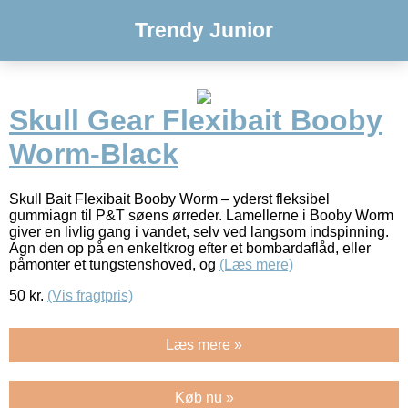
Trendy Junior
Skull Gear Flexibait Booby
Worm-Black
Skull Bait Flexibait Booby Worm – yderst fleksibel
gummiagn til P&T søens ørreder. Lamellerne i Booby Worm
giver en livlig gang i vandet, selv ved langsom indspinning.
Agn den op på en enkeltkrog efter et bombardaflåd, eller
påmonter et tungstenshoved, og
(Læs mere)
50
kr.
(Vis fragtpris)
Læs mere »
Køb nu »