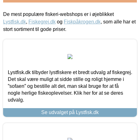
De mest populære fiskeri-webshops er i øjeblikket
Lystfisk.dk
,
Fiskegrej.dk
og
Fiskpåkrogen.dk
, som alle har et
stort sortiment til gode priser.
Lystfisk.dk tilbyder lystfiskere et bredt udvalg af fiskegrej.
Det skal være muligt at sidde stille og roligt hjemme i
”sofaen” og bestille alt det, man skal bruge for at få
nogle herlige fiskeoplevelser. Klik her for at se deres
udvalg.
Se udvalget på Lystfisk.dk