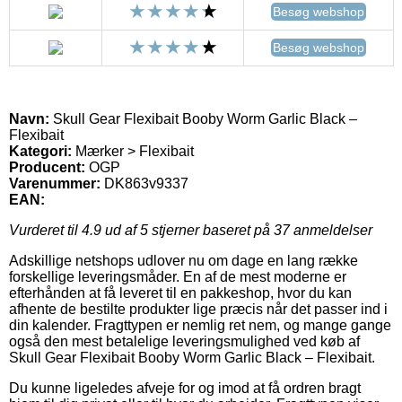
Besøg webshop
Besøg webshop
Navn:
Skull Gear Flexibait Booby Worm Garlic Black –
Flexibait
Kategori:
Mærker > Flexibait
Producent:
OGP
Varenummer:
DK863v9337
EAN:
Vurderet til
4.9
ud af 5 stjerner baseret på
37
anmeldelser
Adskillige netshops udlover nu om dage en lang række
forskellige leveringsmåder. En af de mest moderne er
efterhånden at få leveret til en pakkeshop, hvor du kan
afhente de bestilte produkter lige præcis når det passer ind i
din kalender. Fragttypen er nemlig ret nem, og mange gange
også den mest betalelige leveringsmulighed ved køb af
Skull Gear Flexibait Booby Worm Garlic Black – Flexibait.
Du kunne ligeledes afveje for og imod at få ordren bragt