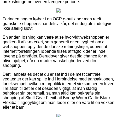
omkostningerne over en længere periode.
Forinden nogen køber i en OGP e-butik bør man reelt
granske e-shoppens handelsvilkår, det er dog almindeligvis
ikke særlig sjovt.
En anden løsning kan være at se hvorvidt webshoppen er
godkendt af e-mærket, som generelt er en tryghed om at
webshoppen opfylder de danske retningslinjer, udover at
internet forretningen løbende tilses af fagfolk der er inde i
lovene på området. Derudover giver det dig chance for at
blive hjulpet, når du møder vanskeligheder ved din
shopping.
Dertil anbefales det at du er sat ind i de mest centrale
vedtægter der kan spille ind i forbindelse med transaktionen,
for eksempel hvilken returpolitik internet virksomheden lover.
I relation til det er det desuden vigtigt, at man stadig
beholder sin ordremail, så man altid kan bekræfte sin
shopping af Skull Gear Flexibait Booby Worm Garlic Black –
Flexibait, ligegyldigt om man leder efter en vare til en voksen
eller et barn.