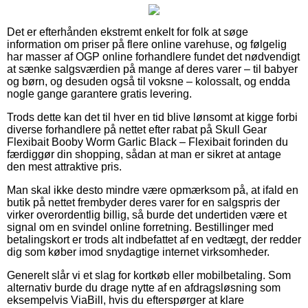
Det er efterhånden ekstremt enkelt for folk at søge
information om priser på flere online varehuse, og følgelig
har masser af OGP online forhandlere fundet det nødvendigt
at sænke salgsværdien på mange af deres varer – til babyer
og børn, og desuden også til voksne – kolossalt, og endda
nogle gange garantere gratis levering.
Trods dette kan det til hver en tid blive lønsomt at kigge forbi
diverse forhandlere på nettet efter rabat på Skull Gear
Flexibait Booby Worm Garlic Black – Flexibait forinden du
færdiggør din shopping, sådan at man er sikret at antage
den mest attraktive pris.
Man skal ikke desto mindre være opmærksom på, at ifald en
butik på nettet frembyder deres varer for en salgspris der
virker overordentlig billig, så burde det undertiden være et
signal om en svindel online forretning. Bestillinger med
betalingskort er trods alt indbefattet af en vedtægt, der redder
dig som køber imod snydagtige internet virksomheder.
Generelt slår vi et slag for kortkøb eller mobilbetaling. Som
alternativ burde du drage nytte af en afdragsløsning som
eksempelvis ViaBill, hvis du efterspørger at klare