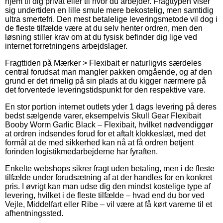
hjem til dig privat eller til hvor du arbejder. Fragttypen viser
sig undertiden en lille smule mere bekostelig, men samtidig
ultra smertefri. Den mest betalelige leveringsmetode vil dog i
de fleste tilfælde være at du selv henter ordren, men den
løsning stiller krav om at du fysisk befinder dig lige ved
internet forretningens arbejdslager.
Fragttiden på Mærker > Flexibait er naturligvis særdeles
central forudsat man mangler pakken omgående, og af den
grund er det rimelig på sin plads at du kigger nærmere på
det forventede leveringstidspunkt for den respektive vare.
En stor portion internet outlets yder 1 dags levering på deres
bedst sælgende varer, eksempelvis Skull Gear Flexibait
Booby Worm Garlic Black – Flexibait, hvilket nødvendiggør
at ordren indsendes forud for et aftalt klokkeslæt, med det
formål at de med sikkerhed kan nå at få ordren betjent
forinden logistikmedarbejderne har fyraften.
Enkelte webshops sikrer fragt uden betaling, men i de fleste
tilfælde under forudsætning af at der handles for en konkret
pris. I øvrigt kan man udse dig den mindst kostelige type af
levering, hvilket i de fleste tilfælde – hvad end du bor ved
Vejle, Middelfart eller Ribe – vil være at få kørt varerne til et
afhentningssted.