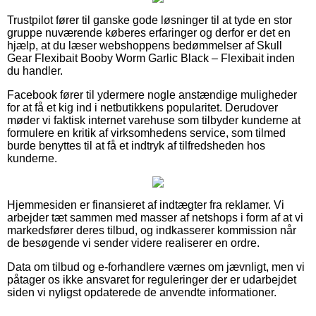
Trustpilot fører til ganske gode løsninger til at tyde en stor
gruppe nuværende køberes erfaringer og derfor er det en
hjælp, at du læser webshoppens bedømmelser af Skull
Gear Flexibait Booby Worm Garlic Black – Flexibait inden
du handler.
Facebook fører til ydermere nogle anstændige muligheder
for at få et kig ind i netbutikkens popularitet. Derudover
møder vi faktisk internet varehuse som tilbyder kunderne at
formulere en kritik af virksomhedens service, som tilmed
burde benyttes til at få et indtryk af tilfredsheden hos
kunderne.
Hjemmesiden er finansieret af indtægter fra reklamer. Vi
arbejder tæt sammen med masser af netshops i form af at vi
markedsfører deres tilbud, og indkasserer kommission når
de besøgende vi sender videre realiserer en ordre.
Data om tilbud og e-forhandlere værnes om jævnligt, men vi
påtager os ikke ansvaret for reguleringer der er udarbejdet
siden vi nyligst opdaterede de anvendte informationer.