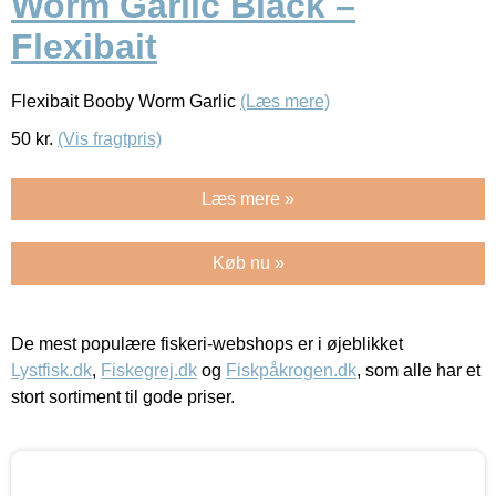
Worm Garlic Black –
Flexibait
Flexibait Booby Worm Garlic
(Læs mere)
50
kr.
(Vis fragtpris)
Læs mere »
Køb nu »
De mest populære fiskeri-webshops er i øjeblikket
Lystfisk.dk
,
Fiskegrej.dk
og
Fiskpåkrogen.dk
, som alle har et
stort sortiment til gode priser.