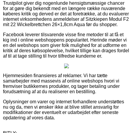
Trustpilot giver dig nogenlunde hensigtsmæssige chancer
for at gøre dig bekendt med en længere række nuværende
køberes kritik og derved er det at foretrække, at du evaluerer
internet virksomhedens anmeldelser af Sitzkiepen Modul F2
mit 22 Wickelbrettchen 26×1,8cm Aqua før du shopper.
Facebook leverer tilsvarende visse fine metoder til at få et
kig ind i online webshoppens popularitet. Herinde møder vi
en del webshops som giver folk mulighed for at udforme en
kritik af deres købsoplevelse, hvilket tillige kan drages fordel
af til at tage stilling til hvor tilfredse kunderne er.
Hjemmesiden finansieres af reklamer. Vi har tætte
samarbejder med massevis af online webshops hvori vi
fremviser butikkernes produkter, og tager betaling under
forudsætning af at du realiserer en bestilling.
Oplysninger om varer og internet forhandlere understøttes
nu og da, men vi ønsker ikke at blive stillet ansvarlig for
modifikationer der eventuelt er udarbejdet efter seneste
opdatering af vores data.