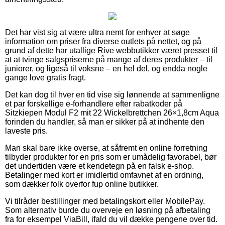
Det har vist sig at være ultra nemt for enhver at søge
information om priser fra diverse outlets på nettet, og på
grund af dette har utallige Rive webbutikker været presset til
at at tvinge salgspriserne på mange af deres produkter – til
juniorer, og ligeså til voksne – en hel del, og endda nogle
gange love gratis fragt.
Det kan dog til hver en tid vise sig lønnende at sammenligne
et par forskellige e-forhandlere efter rabatkoder på
Sitzkiepen Modul F2 mit 22 Wickelbrettchen 26×1,8cm Aqua
forinden du handler, så man er sikker på at indhente den
laveste pris.
Man skal bare ikke overse, at såfremt en online forretning
tilbyder produkter for en pris som er umådelig favorabel, bør
det undertiden være et kendetegn på en falsk e-shop.
Betalinger med kort er imidlertid omfavnet af en ordning,
som dækker folk overfor fup online butikker.
Vi tilråder bestillinger med betalingskort eller MobilePay.
Som alternativ burde du overveje en løsning på afbetaling
fra for eksempel ViaBill, ifald du vil dække pengene over tid.