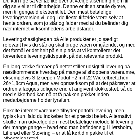
Du kan lige så vel tænke over at vælge afsending hjem til
dig selv eller til dit arbejde. Denne er tit en smule dyrere,
men til gengæld ekstremt let. Den mest betalelige
leveringsversion vil dog i de fleste tilfælde være selv at
hente ordren, som jo står og falder med at du befinder dig
nær internet virksomhedens arbejdslager.
Leveringshastigheden på Alle produkter er jo særligt
relevant hvis du står og skal bruge varen omgående, og med
det formål er det helt på sin plads at vi kontrollerer det
forventede leveringstidspunkt på det relevante produkt.
En lang række firmaer på nettet stiller udsigt til levering på
næstkommende hverdag på mange af shoppens varenumre,
eksempelvis Sitzkiepen Modul F2 mit 22 Wickelbrettchen
26×1,8cm Aqua, men vær opmærksom på at det påkræver at
ordren aflægges tidligere end et angivent klokkeslæt, så de
med sikkerhed kan nå at få pakken pakket inden
medarbejderne holder fyraften.
Enkelte internet varehuse tilbyder portofri levering, men
typisk kun ifald du indkøber for et præcist beløb. Alternativt
skulle man udvælge den mest betalelige metode til levering,
der mange gange – hvad end man befinder sig i Hørsholm,
Lillerød eller Støvring – er at få kørt din pakke til et
afhentningssted.