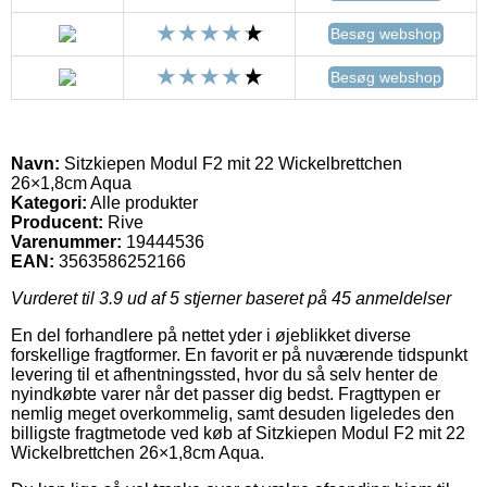
Besøg webshop
Besøg webshop
Navn:
Sitzkiepen Modul F2 mit 22 Wickelbrettchen
26×1,8cm Aqua
Kategori:
Alle produkter
Producent:
Rive
Varenummer:
19444536
EAN:
3563586252166
Vurderet til
3.9
ud af 5 stjerner baseret på
45
anmeldelser
En del forhandlere på nettet yder i øjeblikket diverse
forskellige fragtformer. En favorit er på nuværende tidspunkt
levering til et afhentningssted, hvor du så selv henter de
nyindkøbte varer når det passer dig bedst. Fragttypen er
nemlig meget overkommelig, samt desuden ligeledes den
billigste fragtmetode ved køb af Sitzkiepen Modul F2 mit 22
Wickelbrettchen 26×1,8cm Aqua.