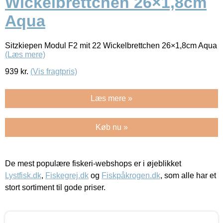
Wickelbrettchen 26×1,8cm
Aqua
Sitzkiepen Modul F2 mit 22 Wickelbrettchen 26×1,8cm Aqua
(Læs mere)
939
kr.
(Vis fragtpris)
Læs mere »
Køb nu »
De mest populære fiskeri-webshops er i øjeblikket
Lystfisk.dk
,
Fiskegrej.dk
og
Fiskpåkrogen.dk
, som alle har et
stort sortiment til gode priser.