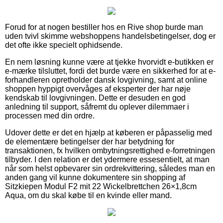
Forud for at nogen bestiller hos en Rive shop burde man
uden tvivl skimme webshoppens handelsbetingelser, dog er
det ofte ikke specielt ophidsende.
En nem løsning kunne være at tjekke hvorvidt e-butikken er
e-mærke tilsluttet, fordi det burde være en sikkerhed for at e-
forhandleren opretholder dansk lovgivning, samt at online
shoppen hyppigt overvåges af eksperter der har nøje
kendskab til lovgivningen. Dette er desuden en god
anledning til support, såfremt du oplever dilemmaer i
processen med din ordre.
Udover dette er det en hjælp at køberen er påpasselig med
de elementære betingelser der har betydning for
transaktionen, fx hvilken ombytningsrettighed e-forretningen
tilbyder. I den relation er det ydermere essesentielt, at man
når som helst opbevarer sin ordrekvittering, således man en
anden gang vil kunne dokumentere sin shopping af
Sitzkiepen Modul F2 mit 22 Wickelbrettchen 26×1,8cm
Aqua, om du skal købe til en kvinde eller mand.