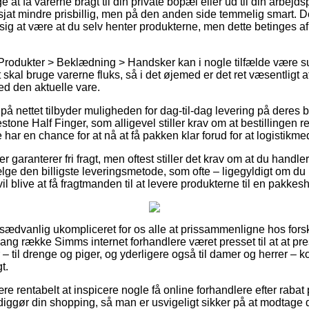
t få varerne bragt til din private bopæl eller ud til din arbejds
sjat mindre prisbillig, men på den anden side temmelig smart. D
ise sig at være at du selv henter produkterne, men dette betinges a
 Produkter > Beklædning > Handsker kan i nogle tilfælde være 
t skal bruge varerne fluks, så i det øjemed er det ret væsentligt
ed den aktuelle vare.
å nettet tilbyder muligheden for dag-til-dag levering på deres 
ne Half Finger, som alligevel stiller krav om at bestillingen re
 har en chance for at nå at få pakken klar forud for at logistikm
er garanterer fri fragt, men oftest stiller det krav om at du handle
 den billigste leveringsmetode, som ofte – ligegyldigt om du b
il blive at få fragtmanden til at levere produkterne til en pakkes
usædvanlig ukompliceret for os alle at prissammenligne hos forsk
 lang række Simms internet forhandlere været presset til at at p
– til drenge og piger, og yderligere også til damer og herrer – 
t.
ære rentabelt at inspicere nogle få online forhandlere efter rab
diggør din shopping, så man er usvigeligt sikker på at modtage 