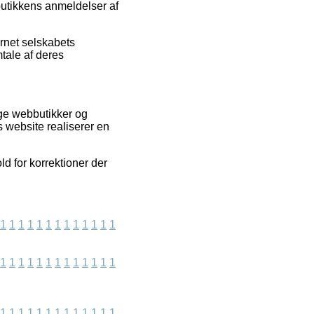
butikkens anmeldelser af
rnet selskabets
tale af deres
ge webbutikker og
s website realiserer en
ld for korrektioner der
1
1
1
1
1
1
1
1
1
1
1
1
1
1
1
1
1
1
1
1
1
1
1
1
1
1
1
1
1
1
1
1
1
1
1
1
1
1
1