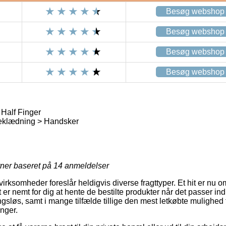
Besøg webshop
Besøg webshop
Besøg webshop
Besøg webshop
Half Finger
eklædning > Handsker
rner baseret på
14
anmeldelser
ksomheder foreslår heldigvis diverse fragttyper. Et hit er nu om 
 er nemt for dig at hente de bestilte produkter når det passer in
gsløs, samt i mange tilfælde tillige den mest letkøbte mulighed f
nger.