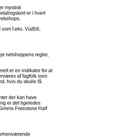
er mystisk
talingskort er i hvert
 webshops.
 som f.eks. ViaBill,
je netshoppens regler,
elt er en indikator for at
rværes af fagfolk som
, hvis du skulle få
ter der kan have
ng er det ligeledes
f Simms Freestone Half
 forhenværende