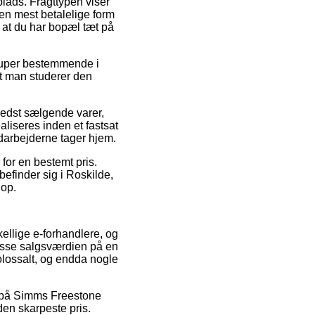
plads. Fragttypen viser
en mest betalelige form
f at du har bopæl tæt på
super bestemmende i
 at man studerer den
bedst sælgende varer,
aliseres inden et fastsat
edarbejderne tager hjem.
r for en bestemt pris.
efinder sig i Roskilde,
hop.
ellige e-forhandlere, og
resse salgsværdien på en
kolossalt, og endda nogle
at på Simms Freestone
den skarpeste pris.