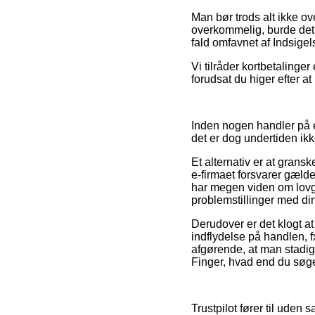
Man bør trods alt ikke ov
overkommelig, burde det o
fald omfavnet af Indsig
Vi tilråder kortbetalinger
forudsat du higer efter at
Inden nogen handler på 
det er dog undertiden ikk
Et alternativ er at gransk
e-firmaet forsvarer gæl
har megen viden om lovgi
problemstillinger med di
Derudover er det klogt 
indflydelse på handlen, 
afgørende, at man stadig
Finger, hvad end du søger
Trustpilot fører til ude