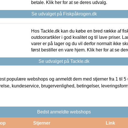
betale. Klik her for at se deres udvalg.
Se udvalget på Fiskpåkrogen.dk
Hos Tackle.dk kan du købe en bred række af fis
outdoorartikler i god kvalitet og til lave priser. L
varer er på lager og du vil derfor normalt ikke sk
først bestiller en vare hjem. Klik her for at se de
Se udvalget på Tackle.dk
t populære webshops og anmeldt dem med stjerner fra 1 til 5 ud
rrelse, kundeservice, brugervenlighed, betingelser, leveringsfor
Bedst anmeldte webshops
op
Stjerner
Link