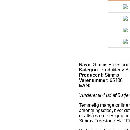
Navn:
Simms Freestone 
Kategori:
Produkter > B
Producent:
Simms
Varenummer:
65488
EAN:
Vurderet til
4
ud af 5 stje
Temmelig mange online vir
afhentningssted, hvor det
er altså særdeles gnidnin
Simms Freestone Half Fi