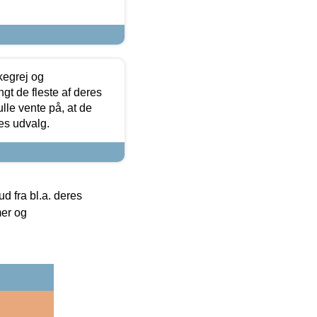
kegrej og
angt de fleste af deres
ulle vente på, at de
res udvalg.
 fra bl.a. deres
mer og