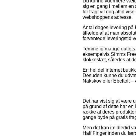
Du kunne ydermere vælge a
sig en gang i mellem en 
for fragt vil dog altid v
webshoppens adresse.
Antal dages levering på
tilfælde af at man absolu
forventede leveringstid v
Temmelig mange outlets p
eksempelvis Simms Freesto
klokkeslæt, således at de
En hel del internet butikk
Desuden kunne du udvælge
Nakskov eller Ebeltoft – v
Det har vist sig at være 
på grund af dette har en
række af deres produkter 
gange byde på gratis frag
Men det kan imidlertid v
Half Finger inden du fær