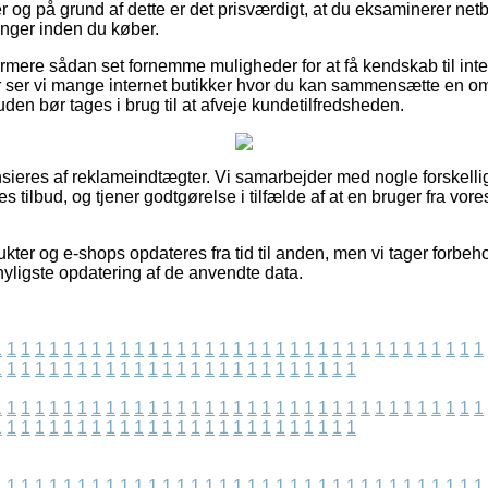
og på grund af dette er det prisværdigt, at du eksaminerer net
nger inden du køber.
ere sådan set fornemme muligheder for at få kendskab til inte
 ser vi mange internet butikker hvor du kan sammensætte en om
en bør tages i brug til at afveje kundetilfredsheden.
ieres af reklameindtægter. Vi samarbejder med nogle forskelli
 tilbud, og tjener godtgørelse i tilfælde af at en bruger fra vore
ter og e-shops opdateres fra tid til anden, men vi tager forbeho
nyligste opdatering af de anvendte data.
1
1
1
1
1
1
1
1
1
1
1
1
1
1
1
1
1
1
1
1
1
1
1
1
1
1
1
1
1
1
1
1
1
1
1
1
1
1
1
1
1
1
1
1
1
1
1
1
1
1
1
1
1
1
1
1
1
1
1
1
1
1
1
1
1
1
1
1
1
1
1
1
1
1
1
1
1
1
1
1
1
1
1
1
1
1
1
1
1
1
1
1
1
1
1
1
1
1
1
1
1
1
1
1
1
1
1
1
1
1
1
1
1
1
1
1
1
1
1
1
1
1
1
1
1
1
1
1
1
1
1
1
1
1
1
1
1
1
1
1
1
1
1
1
1
1
1
1
1
1
1
1
1
1
1
1
1