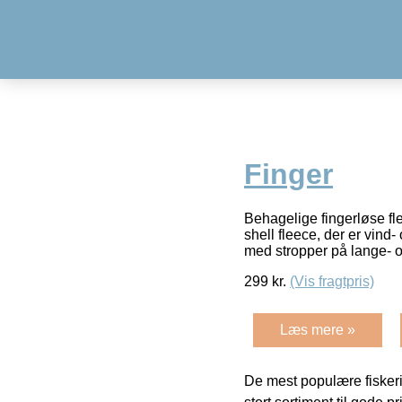
Finger
Behagelige fingerløse f
shell fleece, der er vin
med stropper på lange- o
299
kr.
(Vis fragtpris)
Læs mere »
De mest populære fiskeri