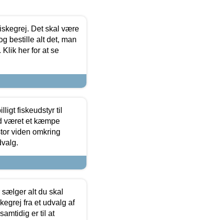
 fiskegrej. Det skal være
og bestille alt det, man
 Klik her for at se
ligt fiskeudstyr til
tid været et kæmpe
stor viden omkring
dvalg.
sælger alt du skal
skegrej fra et udvalg af
samtidig er til at