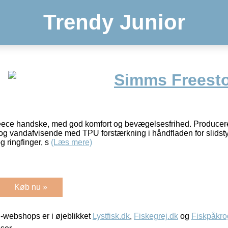
Trendy Junior
Simms Freesto
leece handske, med god komfort og bevægelsesfrihed. Producer
d- og vandafvisende med TPU forstærkning i håndfladen for slidst
g ringfinger, s
(Læs mere)
Køb nu »
-webshops er i øjeblikket
Lystfisk.dk
,
Fiskegrej.dk
og
Fiskpåkro