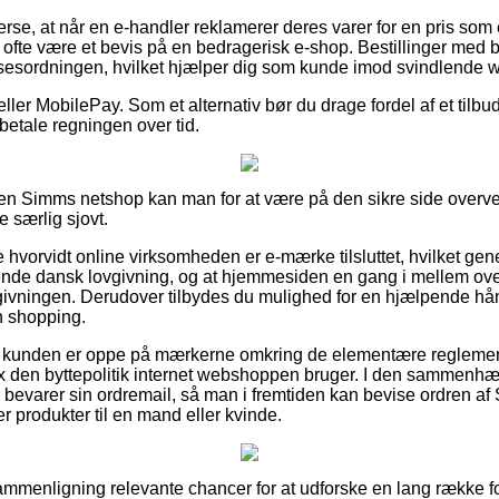
erse, at når en e-handler reklamerer deres varer for en pris som 
fte være et bevis på en bedragerisk e-shop. Bestillinger med be
elsesordningen, hvilket hjælper dig som kunde imod svindlende
 eller MobilePay. Som et alternativ bør du drage fordel af et tilbud
 betale regningen over tid.
en Simms netshop kan man for at være på den sikre side overve
e særlig sjovt.
e hvorvidt online virksomheden er e-mærke tilsluttet, hvilket gener
dende dansk lovgivning, og at hjemmesiden en gang i mellem ove
vningen. Derudover tilbydes du mulighed for en hjælpende hånd
n shopping.
at kunden er oppe på mærkerne omkring de elementære reglemen
fx den byttepolitik internet webshoppen bruger. I den sammenhæ
 bevarer sin ordremail, så man i fremtiden kan bevise ordren a
 produkter til en mand eller kvinde.
n sammenligning relevante chancer for at udforske en lang række