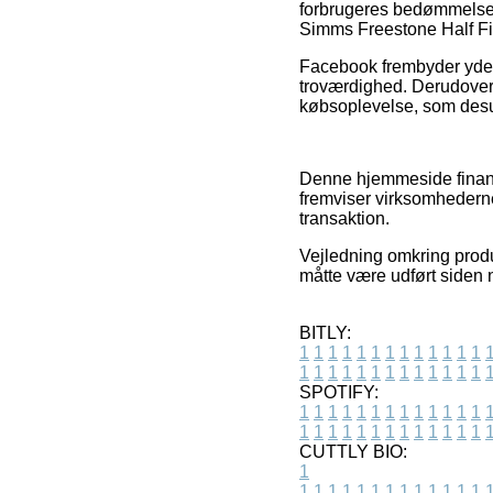
forbrugeres bedømmelser 
Simms Freestone Half Fi
Facebook frembyder yderm
troværdighed. Derudover
købsoplevelse, som desud
Denne hjemmeside finans
fremviser virksomhedernes
transaktion.
Vejledning omkring produk
måtte være udført siden 
BITLY:
1
1
1
1
1
1
1
1
1
1
1
1
1
1
1
1
1
1
1
1
1
1
1
1
1
1
SPOTIFY:
1
1
1
1
1
1
1
1
1
1
1
1
1
1
1
1
1
1
1
1
1
1
1
1
1
1
CUTTLY BIO:
1
1
1
1
1
1
1
1
1
1
1
1
1
1