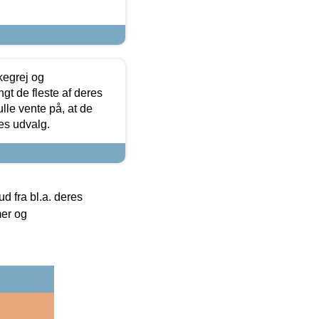
kegrej og
angt de fleste af deres
ulle vente på, at de
res udvalg.
 fra bl.a. deres
mer og