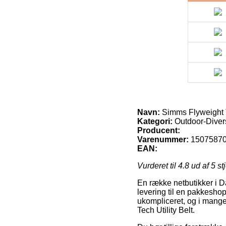
Navn:
Simms Flyweight Te
Kategori:
Outdoor-Diver
Producent:
Varenummer:
1507587
EAN:
Vurderet til
4.8
ud af 5 st
En række netbutikker i Da
levering til en pakkeshop
ukompliceret, og i mange
Tech Utility Belt.