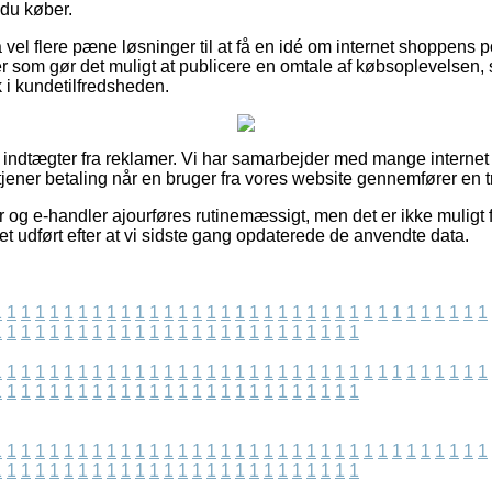
 du køber.
 vel flere pæne løsninger til at få en idé om internet shoppens 
er som gør det muligt at publicere en omtale af købsoplevelsen
ik i kundetilfredsheden.
f indtægter fra reklamer. Vi har samarbejder med mange internet 
tjener betaling når en bruger fra vores website gennemfører en t
 og e-handler ajourføres rutinemæssigt, men det er ikke muligt f
vet udført efter at vi sidste gang opdaterede de anvendte data.
1
1
1
1
1
1
1
1
1
1
1
1
1
1
1
1
1
1
1
1
1
1
1
1
1
1
1
1
1
1
1
1
1
1
1
1
1
1
1
1
1
1
1
1
1
1
1
1
1
1
1
1
1
1
1
1
1
1
1
1
1
1
1
1
1
1
1
1
1
1
1
1
1
1
1
1
1
1
1
1
1
1
1
1
1
1
1
1
1
1
1
1
1
1
1
1
1
1
1
1
1
1
1
1
1
1
1
1
1
1
1
1
1
1
1
1
1
1
1
1
1
1
1
1
1
1
1
1
1
1
1
1
1
1
1
1
1
1
1
1
1
1
1
1
1
1
1
1
1
1
1
1
1
1
1
1
1
1
1
1
1
1
1
1
1
1
1
1
1
1
1
1
1
1
1
1
1
1
1
1
1
1
1