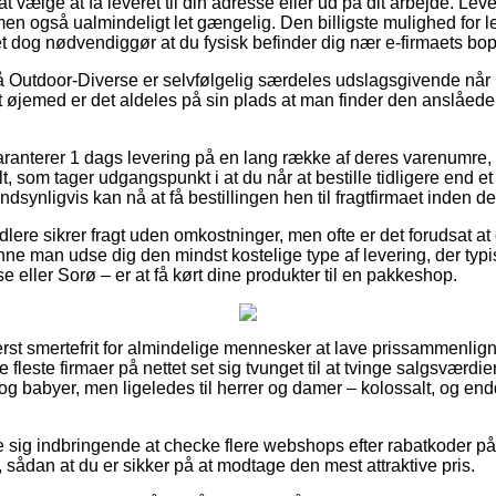
 at vælge at få leveret til din adresse eller ud på dit arbejde. L
 men også ualmindeligt let gængelig. Den billigste mulighed for le
et dog nødvendiggør at du fysisk befinder dig nær e-firmaets bo
 Outdoor-Diverse er selvfølgelig særdeles udslagsgivende når 
det øjemed er det aldeles på sin plads at man finder den anslåed
garanterer 1 dags levering på en lang række af deres varenumr
t, som tager udgangspunkt i at du når at bestille tidligere end et
dsynligvis kan nå at få bestillingen hen til fragtfirmaet inden de
andlere sikrer fragt uden omkostninger, men ofte er det forudsat at
nne man udse dig den mindst kostelige type af levering, der typi
 eller Sorø – er at få kørt dine produkter til en pakkeshop.
erst smertefrit for almindelige mennesker at lave prissammenlign
de fleste firmaer på nettet set sig tvunget til at tvinge salgsværd
rn og babyer, men ligeledes til herrer og damer – kolossalt, og 
se sig indbringende at checke flere webshops efter rabatkoder 
r, sådan at du er sikker på at modtage den mest attraktive pris.