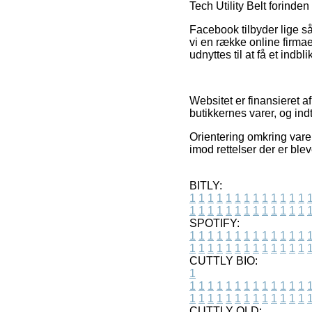
Tech Utility Belt forinden
Facebook tilbyder lige så
vi en række online firma
udnyttes til at få et indbl
Websitet er finansieret a
butikkernes varer, og ind
Orientering omkring varer
imod rettelser der er ble
BITLY:
1
1
1
1
1
1
1
1
1
1
1
1
1
1
1
1
1
1
1
1
1
1
1
1
1
1
SPOTIFY:
1
1
1
1
1
1
1
1
1
1
1
1
1
1
1
1
1
1
1
1
1
1
1
1
1
1
CUTTLY BIO:
1
1
1
1
1
1
1
1
1
1
1
1
1
1
1
1
1
1
1
1
1
1
1
1
1
1
1
CUTTLY OLD: