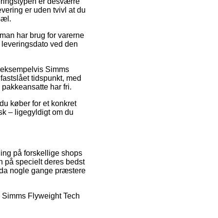
everingstypen er desværre
vering er uden tvivl at du
pæl.
man har brug for varerne
e leveringsdato ved den
e, eksempelvis Simms
 fastslået tidspunkt, med
 pakkeansatte har fri.
 du køber for et konkret
sk – ligegyldigt om du
ing på forskellige shops
ien på specielt deres bedst
endda nogle gange præstere
på Simms Flyweight Tech