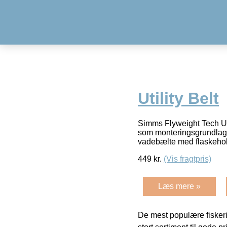
Utility Belt
Simms Flyweight Tech Ut
som monteringsgrundlag fo
vadebælte med flaskehol
449
kr.
(Vis fragtpris)
Læs mere »
De mest populære fiskeri