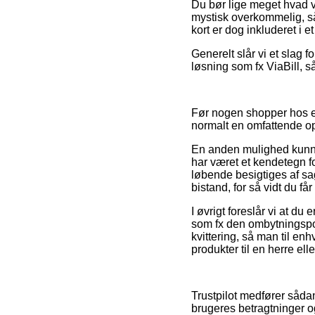
Du bør lige meget hvad væ
mystisk overkommelig, så 
kort er dog inkluderet i 
Generelt slår vi et slag 
løsning som fx ViaBill, s
Før nogen shopper hos e
normalt en omfattende o
En anden mulighed kunne 
har været et kendetegn for
løbende besigtiges af sa
bistand, for så vidt du få
I øvrigt foreslår vi at d
som fx den ombytningspoli
kvittering, så man til en
produkter til en herre ell
Trustpilot medfører såd
brugeres betragtninger o