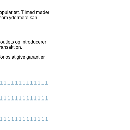
popularitet. Tilmed møder
, som ydermere kan
outlets og introducerer
ransaktion.
or os at give garantier
1
1
1
1
1
1
1
1
1
1
1
1
1
1
1
1
1
1
1
1
1
1
1
1
1
1
1
1
1
1
1
1
1
1
1
1
1
1
1