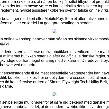
re opmærksom på, at når en butik på nettet tilbyder et produkt 
kan det for det meste være et karakteristika der viser en fup ne
et reglement, hvilket assisterer køberen overfor falske online vir
for betalinger med kort eller MobilePay. Som et alternativ kunne d
åfremt du ser en fordel i at godtgøre betalingen senere.
n online webshop behøver man sådan set skimme virksomheden
pgave.
derfor være at efterse om webbutikken er verificeret af e-mærk
 at internet butikken retter sig efter de officielle danske regler
gkyndige der har meget erfaring med vilkårene. Derudover tilby
r besvær ved din ordre.
u er hensynstagende til de mest essentielle vedtægter der kan ha
tik butikken tilsikrer. Her er det ydermere essesentielt, at man 
hver tid kan eftervise ordren af Simms Flyweight Tech Utility Belt
er dame.
an set belejlige muligheder for at gøre dig bekendt med gansk
g herved anbefales det, at du sonderer webbutikkens vurdering