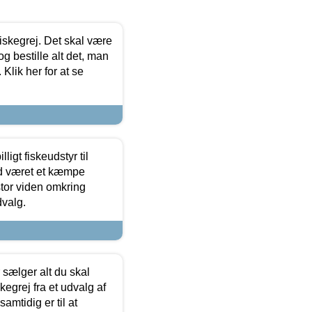
 fiskegrej. Det skal være
og bestille alt det, man
 Klik her for at se
ligt fiskeudstyr til
tid været et kæmpe
stor viden omkring
dvalg.
sælger alt du skal
skegrej fra et udvalg af
samtidig er til at