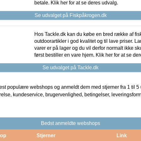
betale. Klik her for at se deres udvalg.
Se udvalget på Fiskpåkrogen.dk
Hos Tackle.dk kan du købe en bred række af fis
outdoorartikler i god kvalitet og til lave priser. L
varer er på lager og du vil derfor normalt ikke sk
først bestiller en vare hjem. Klik her for at se de
Se udvalget på Tackle.dk
t populære webshops og anmeldt dem med stjerner fra 1 til 5 ud
rrelse, kundeservice, brugervenlighed, betingelser, leveringsfor
Bedst anmeldte webshops
op
Stjerner
Link