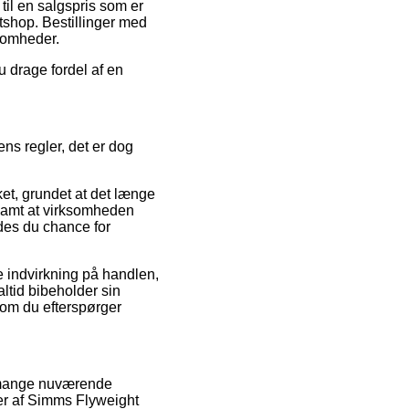
til en salgspris som er
tshop. Bestillinger med
ksomheder.
u drage fordel af en
s regler, det er dog
et, grundet at det længe
, samt at virksomheden
des du chance for
ve indvirkning på handlen,
altid bibeholder sin
, om du efterspørger
e mange nuværende
er af Simms Flyweight