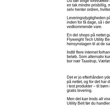
Du bør tillige foretrække
en tak mindre prisbillig,
selv henter ordren, hvilk
Leveringsdygtigheden på
inden for få dage, så i 
vedkommende vare.
En del shops på nettet 
Flyweight Tech Utility Bel
hensynstagen til at de san
Indtil flere internet forh
beløb. Som alternativ ku
bor nær Taastrup, Værløse
Det er jo efterhånden yd
på nettet, og for det har 
i test produkter – til bø
gratis levering.
Men det kan trods alt vi
Utility Belt før du handle