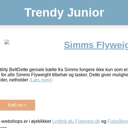
Trendy Junior
Simms Flywei
ility BeltDette geniale bælte fra Simms fungere ikke kun som 
r alle Simms Flyweight tilbehør og tasker. Dette giver mulighed 
der, netholder
(Læs mere)
Køb nu »
-webshops er i øjeblikket
Lystfisk.dk
,
Fiskegrej.dk
og
Fiskpåkro