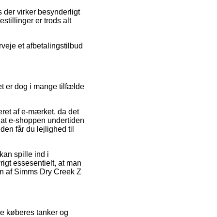
s der virker besynderligt
tillinger er trods alt
veje et afbetalingstilbud
et er dog i mange tilfælde
ret af e-mærket, da det
r at e-shoppen undertiden
 får du lejlighed til
an spille ind i
rigt essesentielt, at man
en af Simms Dry Creek Z
nde køberes tanker og