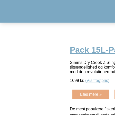
Pack 15L-Pa
Simms Dry Creek Z Slin
tilgængelighed og komfor
med den revolutionerende
1699
kr.
(Vis fragtpris)
Læs mere »
De mest populære fiskeri