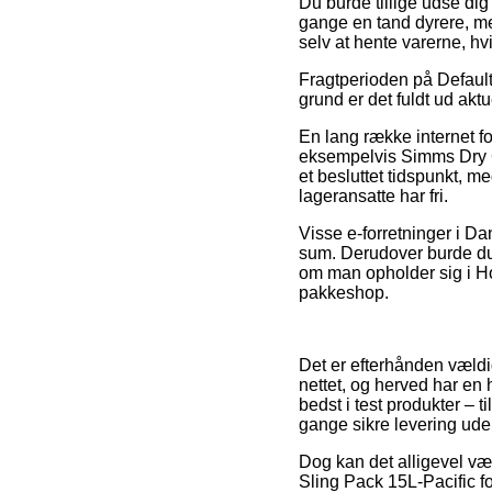
Du burde tillige udse dig 
gange en tand dyrere, me
selv at hente varerne, hv
Fragtperioden på Default
grund er det fuldt ud akt
En lang række internet 
eksempelvis Simms Dry Cr
et besluttet tidspunkt, m
lageransatte har fri.
Visse e-forretninger i Da
sum. Derudover burde du b
om man opholder sig i Hors
pakkeshop.
Det er efterhånden vældig
nettet, og herved har en 
bedst i test produkter – 
gange sikre levering ude
Dog kan det alligevel væ
Sling Pack 15L-Pacific fo