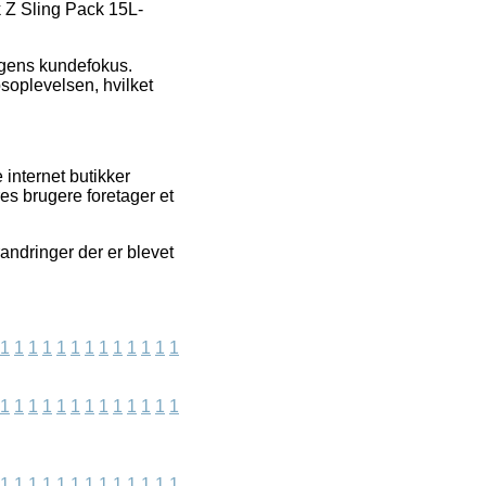
k Z Sling Pack 15L-
ingens kundefokus.
soplevelsen, hvilket
 internet butikker
res brugere foretager et
andringer der er blevet
1
1
1
1
1
1
1
1
1
1
1
1
1
1
1
1
1
1
1
1
1
1
1
1
1
1
1
1
1
1
1
1
1
1
1
1
1
1
1