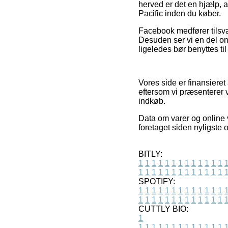
herved er det en hjælp, 
Pacific inden du køber.
Facebook medfører tilsvar
Desuden ser vi en del o
ligeledes bør benyttes til
Vores side er finansieret
eftersom vi præsenterer v
indkøb.
Data om varer og online 
foretaget siden nyligste 
BITLY:
1
1
1
1
1
1
1
1
1
1
1
1
1
1
1
1
1
1
1
1
1
1
1
1
1
1
SPOTIFY:
1
1
1
1
1
1
1
1
1
1
1
1
1
1
1
1
1
1
1
1
1
1
1
1
1
1
CUTTLY BIO:
1
1
1
1
1
1
1
1
1
1
1
1
1
1