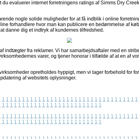
at du evaluerer internet forretningens ratings af Simms Dry Cree
ende nogle solide muligheder for at få indblik i online forretn
nline forhandlere hvor man kan publicere en bedømmelse af køb
 at danne dig et indtryk af kundernes tilfredshed.
 af indtægter fra reklamer. Vi har samarbejdsaftaler med en stribe
irksomhedernes varer, og tjener honorar i tilfælde af at en af vo
virksomheder opretholdes hyppigt, men vi tager forbehold for for
opdatering af websitets oplysninger.
1
1
1
1
1
1
1
1
1
1
1
1
1
1
1
1
1
1
1
1
1
1
1
1
1
1
1
1
1
1
1
1
1
1
1
1
1
1
1
1
1
1
1
1
1
1
1
1
1
1
1
1
1
1
1
1
1
1
1
1
1
1
1
1
1
1
1
1
1
1
1
1
1
1
1
1
1
1
1
1
1
1
1
1
1
1
1
1
1
1
1
1
1
1
1
1
1
1
1
1
1
1
1
1
1
1
1
1
1
1
1
1
1
1
1
1
1
1
1
1
1
1
1
1
1
1
1
1
1
1
1
1
1
1
1
1
1
1
1
1
1
1
1
1
1
1
1
1
1
1
1
1
1
1
1
1
1