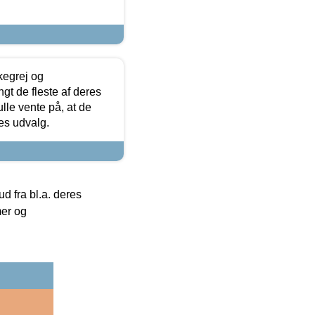
kegrej og
angt de fleste af deres
ulle vente på, at de
res udvalg.
 fra bl.a. deres
mer og