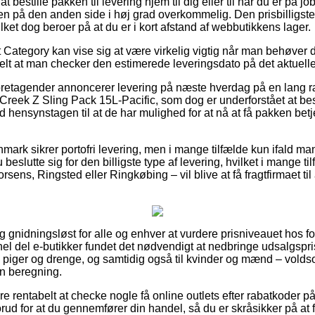
at bestille pakken til levering hjem til dig eller til når du er på
n på den anden side i høj grad overkommelig. Den prisbilligst
ilket dog beroer på at du er i kort afstand af webbutikkens lager.
 Category kan vise sig at være virkelig vigtig når man behøver d
uelt at man checker den estimerede leveringsdato på det aktuelle
foretagender annoncerer levering på næste hverdag på en lang
eek Z Sling Pack 15L-Pacific, som dog er underforstået at bes
ed hensynstagen til at de har mulighed for at nå at få pakken bet
nmark sikrer portofri levering, men i mange tilfælde kun ifald m
eslutte sig for den billigste type af levering, hvilket i mange ti
ens, Ringsted eller Ringkøbing – vil blive at få fragtfirmaet til 
 gnidningsløst for alle og enhver at vurdere prisniveauet hos fo
hel del e-butikker fundet det nødvendigt at nedbringe udsalgspr
til piger og drenge, og samtidig også til kvinder og mænd – vold
n beregning.
re rentabelt at checke nogle få online outlets efter rabatkoder
rud for at du gennemfører din handel, så du er skråsikker på at få