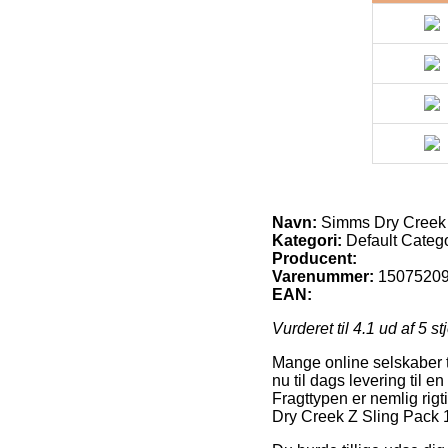
Navn:
Simms Dry Creek Z
Kategori:
Default Categ
Producent:
Varenummer:
1507520
EAN:
Vurderet til
4.1
ud af 5 st
Mange online selskaber t
nu til dags levering til 
Fragttypen er nemlig rigt
Dry Creek Z Sling Pack 1