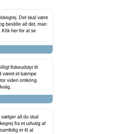
 fiskegrej. Det skal være
og bestille alt det, man
 Klik her for at se
ligt fiskeudstyr til
tid været et kæmpe
stor viden omkring
dvalg.
sælger alt du skal
skegrej fra et udvalg af
samtidig er til at