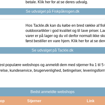
betale. Klik her for at se deres udvalg.
Se udvalget på Fiskpåkrogen.dk
Hos Tackle.dk kan du købe en bred række af fis
outdoorartikler i god kvalitet og til lave priser. L
varer er på lager og du vil derfor normalt ikke sk
først bestiller en vare hjem. Klik her for at se de
Se udvalget på Tackle.dk
t populære webshops og anmeldt dem med stjerner fra 1 til 5 ud
rrelse, kundeservice, brugervenlighed, betingelser, leveringsfor
Bedst anmeldte webshops
op
Stjerner
Link