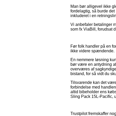
Man bør alligevel ikke gl
fordelagtig, så burde det
inkluderet i en retningsl
Vi anbefaler betalinger m
som fx ViaBill, forudsat d
Før folk handler på en fo
ikke videre spændende.
En nemmere løsning kunne
bør være en antydning af
overværes af sagkyndige 
bistand, for så vidt du sk
Tilsvarende kan det være 
forbindelse med handlen, 
altid bibeholder ens kø
Sling Pack 15L-Pacific, u
Trustpilot fremskaffer no