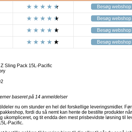
Besøg webshop
Besøg webshop
Besøg webshop
Besøg webshop
 Sling Pack 15L-Pacific
ory
92
jerner baseret på
14
anmeldelser
ildeler nu om stunder en hel del forskellige leveringsmidler. F
en pakkeshop, fordi du så nemt kan hente de bestilte produkter når
ig ukompliceret, og tit endda den mest prisbevidste løsning til 
5L-Pacific.