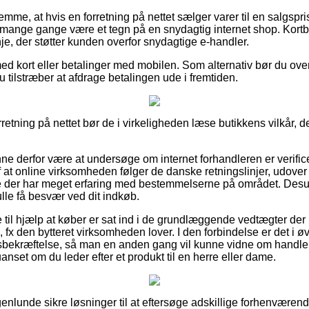
emme, at hvis en forretning på nettet sælger varer til en salgspri
 mange gange være et tegn på en snydagtig internet shop. Kortbes
inje, der støtter kunden overfor snydagtige e-handler.
ed kort eller betalinger med mobilen. Som alternativ bør du over
u tilstræber at afdrage betalingen ude i fremtiden.
rretning på nettet bør de i virkeligheden læse butikkens vilkår, d
 derfor være at undersøge om internet forhandleren er verifice
 at online virksomheden følger de danske retningslinjer, udove
der har meget erfaring med bestemmelserne på området. Desuden
ulle få besvær ved dit indkøb.
til hjælp at køber er sat ind i de grundlæggende vedtægter der k
fx den bytteret virksomheden lover. I den forbindelse er det i øv
bsbekræftelse, så man en anden gang vil kunne vidne om handl
anset om du leder efter et produkt til en herre eller dame.
genlunde sikre løsninger til at eftersøge adskillige forhenvære