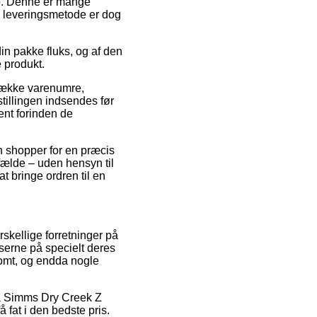
 job. Denne er mange
e leveringsmetode er dog
in pakke fluks, og af den
 produkt.
 række varenumre,
tillingen indsendes før
jent forinden de
an shopper for en præcis
lfælde – uden hensyn til
at bringe ordren til en
rskellige forretninger på
iserne på specielt deres
somt, og endda nogle
 på Simms Dry Creek Z
 fat i den bedste pris.