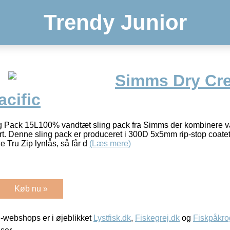
Trendy Junior
Simms Dry Cre
cific
g Pack 15L100% vandtæt sling pack fra Simms der kombinere 
t. Denne sling pack er produceret i 300D 5x5mm rip-stop coatet 
 Tru Zip lynlås, så får d
(Læs mere)
Køb nu »
-webshops er i øjeblikket
Lystfisk.dk
,
Fiskegrej.dk
og
Fiskpåkro