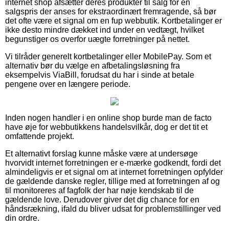
internet shop afsætter deres produkter til salg for en
salgspris der anses for ekstraordinært fremragende, så bør
det ofte være et signal om en fup webbutik. Kortbetalinger er
ikke desto mindre dækket ind under en vedtægt, hvilket
begunstiger os overfor uægte forretninger på nettet.
Vi tilråder generelt kortbetalinger eller MobilePay. Som et
alternativ bør du vælge en afbetalingsløsning fra
eksempelvis ViaBill, forudsat du har i sinde at betale
pengene over en længere periode.
Inden nogen handler i en online shop burde man de facto
have øje for webbutikkens handelsvilkår, dog er det tit et
omfattende projekt.
Et alternativt forslag kunne måske være at undersøge
hvorvidt internet forretningen er e-mærke godkendt, fordi det
almindeligvis er et signal om at internet forretningen opfylder
de gældende danske regler, tillige med at forretningen af og
til monitoreres af fagfolk der har nøje kendskab til de
gældende love. Derudover giver det dig chance for en
håndsrækning, ifald du bliver udsat for problemstillinger ved
din ordre.