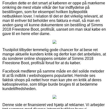
Foruden dette er det smart at køberen er oppe på mærkerne
omkring de mest vitale vilkår der har indflydelse på
bestillingen, som for eksempel hvilken byttepolitik
netbutikken lover. I relation til det er det virkelig relevant, at
man til enhver tid beholder ens faktura e-mail, så man en
anden gang vil kunne dokumentere sin bestilling af Simms
2018 Freestone Boot, profilsål, uanset om man skal købe en
gave til en herre eller dame.
Trustpilot tilbyder temmelig gode chancer for at bese ret
mange aktuelle kunders kritik og derfor kan det anbefales, at
du sonderer online shoppens omtaler af Simms 2018
Freestone Boot, profilsål forud for at du køber.
Facebook medfører på samme måde en del solide metoder
til at få indblik i webshoppens popularitet. Herinde ses
faktisk shops på nettet hvor man kan ytre en kritik af deres
købsoplevelse, som tillige burde bruges til at bedømme
kundetilfredsheden.
Denne side er finansieret ved hjælp af reklamer. Vi arbejder