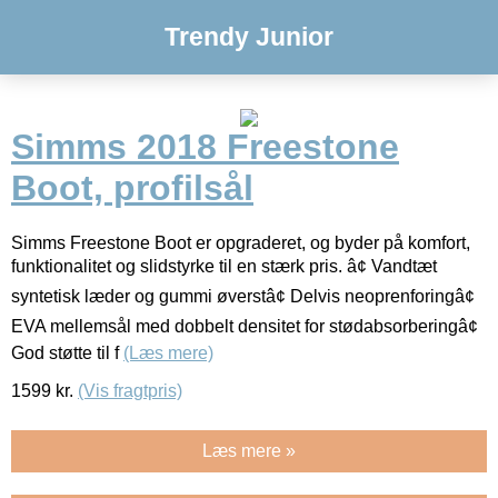
Trendy Junior
Simms 2018 Freestone
Boot, profilsål
Simms Freestone Boot er opgraderet, og byder på komfort,
funktionalitet og slidstyrke til en stærk pris. â¢ Vandtæt
syntetisk læder og gummi øverstâ¢ Delvis neoprenforingâ¢
EVA mellemsål med dobbelt densitet for stødabsorberingâ¢
God støtte til f
(Læs mere)
1599
kr.
(Vis fragtpris)
Læs mere »