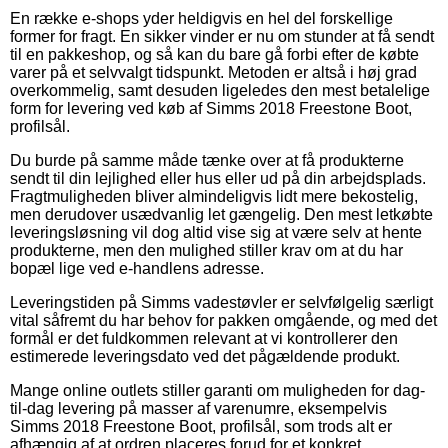
En række e-shops yder heldigvis en hel del forskellige
former for fragt. En sikker vinder er nu om stunder at få sendt
til en pakkeshop, og så kan du bare gå forbi efter de købte
varer på et selvvalgt tidspunkt. Metoden er altså i høj grad
overkommelig, samt desuden ligeledes den mest betalelige
form for levering ved køb af Simms 2018 Freestone Boot,
profilsål.
Du burde på samme måde tænke over at få produkterne
sendt til din lejlighed eller hus eller ud på din arbejdsplads.
Fragtmuligheden bliver almindeligvis lidt mere bekostelig,
men derudover usædvanlig let gængelig. Den mest letkøbte
leveringsløsning vil dog altid vise sig at være selv at hente
produkterne, men den mulighed stiller krav om at du har
bopæl lige ved e-handlens adresse.
Leveringstiden på Simms vadestøvler er selvfølgelig særligt
vital såfremt du har behov for pakken omgående, og med det
formål er det fuldkommen relevant at vi kontrollerer den
estimerede leveringsdato ved det pågældende produkt.
Mange online outlets stiller garanti om muligheden for dag-
til-dag levering på masser af varenumre, eksempelvis
Simms 2018 Freestone Boot, profilsål, som trods alt er
afhængig af at ordren placeres forud for et konkret