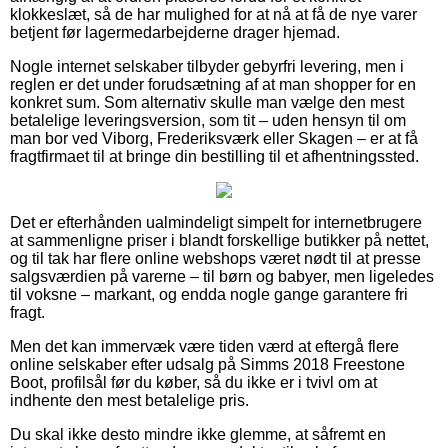
klokkeslæt, så de har mulighed for at nå at få de nye varer
betjent før lagermedarbejderne drager hjemad.
Nogle internet selskaber tilbyder gebyrfri levering, men i
reglen er det under forudsætning af at man shopper for en
konkret sum. Som alternativ skulle man vælge den mest
betalelige leveringsversion, som tit – uden hensyn til om
man bor ved Viborg, Frederiksværk eller Skagen – er at få
fragtfirmaet til at bringe din bestilling til et afhentningssted.
Det er efterhånden ualmindeligt simpelt for internetbrugere
at sammenligne priser i blandt forskellige butikker på nettet,
og til tak har flere online webshops været nødt til at presse
salgsværdien på varerne – til børn og babyer, men ligeledes
til voksne – markant, og endda nogle gange garantere fri
fragt.
Men det kan immervæk være tiden værd at eftergå flere
online selskaber efter udsalg på Simms 2018 Freestone
Boot, profilsål før du køber, så du ikke er i tvivl om at
indhente den mest betalelige pris.
Du skal ikke desto mindre ikke glemme, at såfremt en