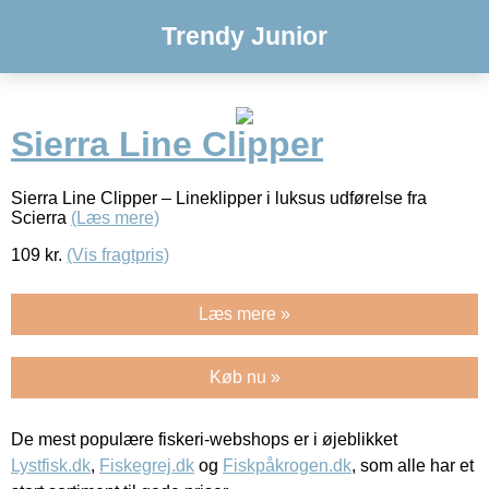
Trendy Junior
Sierra Line Clipper
Sierra Line Clipper – Lineklipper i luksus udførelse fra
Scierra
(Læs mere)
109
kr.
(Vis fragtpris)
Læs mere »
Køb nu »
De mest populære fiskeri-webshops er i øjeblikket
Lystfisk.dk
,
Fiskegrej.dk
og
Fiskpåkrogen.dk
, som alle har et