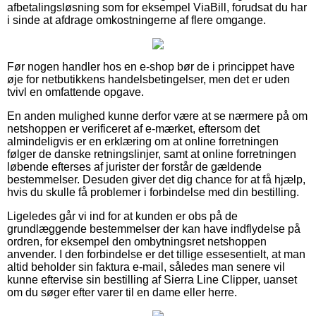
afbetalingsløsning som for eksempel ViaBill, forudsat du har
i sinde at afdrage omkostningerne af flere omgange.
Før nogen handler hos en e-shop bør de i princippet have
øje for netbutikkens handelsbetingelser, men det er uden
tvivl en omfattende opgave.
En anden mulighed kunne derfor være at se nærmere på om
netshoppen er verificeret af e-mærket, eftersom det
almindeligvis er en erklæring om at online forretningen
følger de danske retningslinjer, samt at online forretningen
løbende efterses af jurister der forstår de gældende
bestemmelser. Desuden giver det dig chance for at få hjælp,
hvis du skulle få problemer i forbindelse med din bestilling.
Ligeledes går vi ind for at kunden er obs på de
grundlæggende bestemmelser der kan have indflydelse på
ordren, for eksempel den ombytningsret netshoppen
anvender. I den forbindelse er det tillige essesentielt, at man
altid beholder sin faktura e-mail, således man senere vil
kunne eftervise sin bestilling af Sierra Line Clipper, uanset
om du søger efter varer til en dame eller herre.