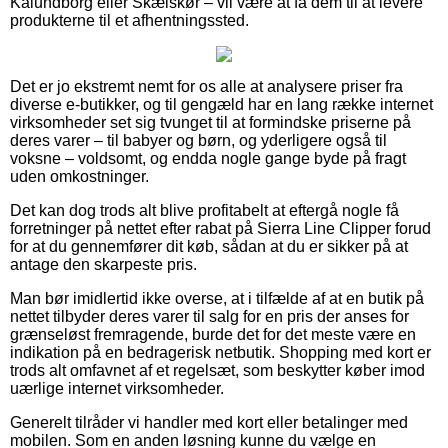
Kalundborg eller Skælskør – vil være at få dem til at levere
produkterne til et afhentningssted.
Det er jo ekstremt nemt for os alle at analysere priser fra
diverse e-butikker, og til gengæld har en lang række internet
virksomheder set sig tvunget til at formindske priserne på
deres varer – til babyer og børn, og yderligere også til
voksne – voldsomt, og endda nogle gange byde på fragt
uden omkostninger.
Det kan dog trods alt blive profitabelt at eftergå nogle få
forretninger på nettet efter rabat på Sierra Line Clipper forud
for at du gennemfører dit køb, sådan at du er sikker på at
antage den skarpeste pris.
Man bør imidlertid ikke overse, at i tilfælde af at en butik på
nettet tilbyder deres varer til salg for en pris der anses for
grænseløst fremragende, burde det for det meste være en
indikation på en bedragerisk netbutik. Shopping med kort er
trods alt omfavnet af et regelsæt, som beskytter køber imod
uærlige internet virksomheder.
Generelt tilråder vi handler med kort eller betalinger med
mobilen. Som en anden løsning kunne du vælge en