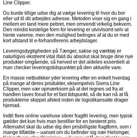
Line Clipper.
Du burde tillige udse dig at vælge levering til hvor du bor
eller ud til dit arbejdes adresse. Metoden viser sig en gang i
mellem en tand mere pebret, men omvendt virkelig bekvem.
Den mindst kostelige form for levering er utvivlsomt selv at
hente varerne, men den mulighed betinges af at du er med
kort afstand til e-forhandlerens arbejdslager.
Leveringsdygtigheden på Tænger, sakse og værktøj er
naturligvis ekstremt vital ifald du absolut skal bruge dine nye
produkter omgående, så herved er det aldeles essentielt at
man checker leveringstidspunktet på den aktuelle vare.
En masse netbutikker yder levering efter en enkelt hverdag
på mange af deres produkter, eksempelvis Sierra Line
Clipper, men vær opmærksom på at det regnes ud fra at
handlen laves forud for et fast tidspunkt, så de kan nå at få
produkterne skippet afsted inden de logistikansatte drager
hjemad.
Indtil flere online varehuse sikrer fragtfri levering, men typisk
gælder det kun hvis man bestiller for en bestemt pris.
Alternativt skal du udse dig den prisbilligste fragtform, som i
mange tilfælde – uanset om du befinder sig nær Helsingør,