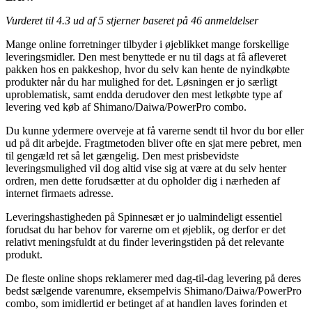
Vurderet til
4.3
ud af 5 stjerner baseret på
46
anmeldelser
Mange online forretninger tilbyder i øjeblikket mange forskellige
leveringsmidler. Den mest benyttede er nu til dags at få afleveret
pakken hos en pakkeshop, hvor du selv kan hente de nyindkøbte
produkter når du har mulighed for det. Løsningen er jo særligt
uproblematisk, samt endda derudover den mest letkøbte type af
levering ved køb af Shimano/Daiwa/PowerPro combo.
Du kunne ydermere overveje at få varerne sendt til hvor du bor eller
ud på dit arbejde. Fragtmetoden bliver ofte en sjat mere pebret, men
til gengæld ret så let gængelig. Den mest prisbevidste
leveringsmulighed vil dog altid vise sig at være at du selv henter
ordren, men dette forudsætter at du opholder dig i nærheden af
internet firmaets adresse.
Leveringshastigheden på Spinnesæt er jo ualmindeligt essentiel
forudsat du har behov for varerne om et øjeblik, og derfor er det
relativt meningsfuldt at du finder leveringstiden på det relevante
produkt.
De fleste online shops reklamerer med dag-til-dag levering på deres
bedst sælgende varenumre, eksempelvis Shimano/Daiwa/PowerPro
combo, som imidlertid er betinget af at handlen laves forinden et