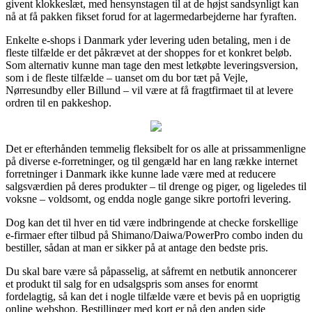
givent klokkeslæt, med hensynstagen til at de højst sandsynligt kan
nå at få pakken fikset forud for at lagermedarbejderne har fyraften.
Enkelte e-shops i Danmark yder levering uden betaling, men i de
fleste tilfælde er det påkrævet at der shoppes for et konkret beløb.
Som alternativ kunne man tage den mest letkøbte leveringsversion,
som i de fleste tilfælde – uanset om du bor tæt på Vejle,
Nørresundby eller Billund – vil være at få fragtfirmaet til at levere
ordren til en pakkeshop.
Det er efterhånden temmelig fleksibelt for os alle at prissammenligne
på diverse e-forretninger, og til gengæld har en lang række internet
forretninger i Danmark ikke kunne lade være med at reducere
salgsværdien på deres produkter – til drenge og piger, og ligeledes til
voksne – voldsomt, og endda nogle gange sikre portofri levering.
Dog kan det til hver en tid være indbringende at checke forskellige
e-firmaer efter tilbud på Shimano/Daiwa/PowerPro combo inden du
bestiller, sådan at man er sikker på at antage den bedste pris.
Du skal bare være så påpasselig, at såfremt en netbutik annoncerer
et produkt til salg for en udsalgspris som anses for enormt
fordelagtig, så kan det i nogle tilfælde være et bevis på en uoprigtig
online webshop. Bestillinger med kort er på den anden side