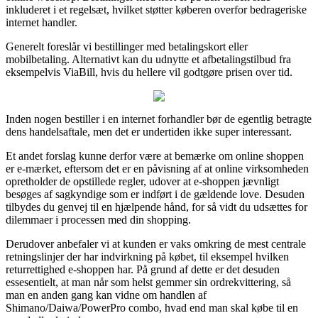
inkluderet i et regelsæt, hvilket støtter køberen overfor bedrageriske
internet handler.
Generelt foreslår vi bestillinger med betalingskort eller
mobilbetaling. Alternativt kan du udnytte et afbetalingstilbud fra
eksempelvis ViaBill, hvis du hellere vil godtgøre prisen over tid.
Inden nogen bestiller i en internet forhandler bør de egentlig betragte
dens handelsaftale, men det er undertiden ikke super interessant.
Et andet forslag kunne derfor være at bemærke om online shoppen
er e-mærket, eftersom det er en påvisning af at online virksomheden
opretholder de opstillede regler, udover at e-shoppen jævnligt
besøges af sagkyndige som er indført i de gældende love. Desuden
tilbydes du genvej til en hjælpende hånd, for så vidt du udsættes for
dilemmaer i processen med din shopping.
Derudover anbefaler vi at kunden er vaks omkring de mest centrale
retningslinjer der har indvirkning på købet, til eksempel hvilken
returrettighed e-shoppen har. På grund af dette er det desuden
essesentielt, at man når som helst gemmer sin ordrekvittering, så
man en anden gang kan vidne om handlen af
Shimano/Daiwa/PowerPro combo, hvad end man skal købe til en