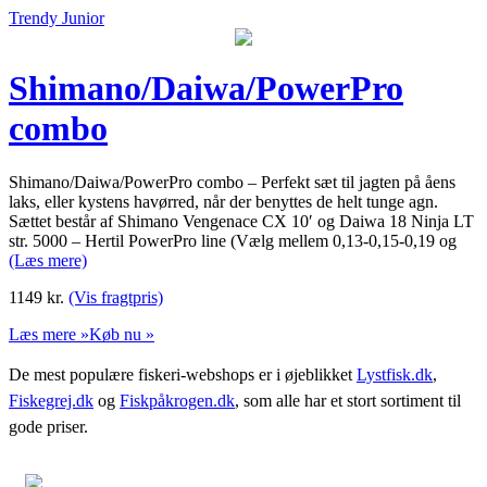
Trendy Junior
Shimano/Daiwa/PowerPro
combo
Shimano/Daiwa/PowerPro combo – Perfekt sæt til jagten på åens
laks, eller kystens havørred, når der benyttes de helt tunge agn.
Sættet består af Shimano Vengenace CX 10′ og Daiwa 18 Ninja LT
str. 5000 – Hertil PowerPro line (Vælg mellem 0,13-0,15-0,19 og
(Læs mere)
1149
kr.
(Vis fragtpris)
Læs mere »
Køb nu »
De mest populære fiskeri-webshops er i øjeblikket
Lystfisk.dk
,
Fiskegrej.dk
og
Fiskpåkrogen.dk
, som alle har et stort sortiment til
gode priser.