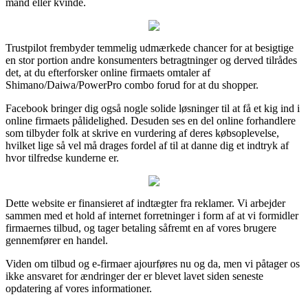
mand eller kvinde.
Trustpilot frembyder temmelig udmærkede chancer for at besigtige
en stor portion andre konsumenters betragtninger og derved tilrådes
det, at du efterforsker online firmaets omtaler af
Shimano/Daiwa/PowerPro combo forud for at du shopper.
Facebook bringer dig også nogle solide løsninger til at få et kig ind i
online firmaets pålidelighed. Desuden ses en del online forhandlere
som tilbyder folk at skrive en vurdering af deres købsoplevelse,
hvilket lige så vel må drages fordel af til at danne dig et indtryk af
hvor tilfredse kunderne er.
Dette website er finansieret af indtægter fra reklamer. Vi arbejder
sammen med et hold af internet forretninger i form af at vi formidler
firmaernes tilbud, og tager betaling såfremt en af vores brugere
gennemfører en handel.
Viden om tilbud og e-firmaer ajourføres nu og da, men vi påtager os
ikke ansvaret for ændringer der er blevet lavet siden seneste
opdatering af vores informationer.