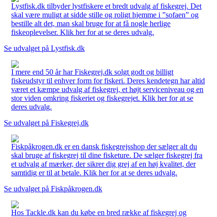
Lystfisk.dk tilbyder lystfiskere et bredt udvalg af fiskegrej. Det
skal være muligt at sidde stille og roligt hjemme i ”sofaen” og
bestille alt det, man skal bruge for at få nogle herlige
fiskeoplevelser. Klik her for at se deres udvalg.
Se udvalget på Lystfisk.dk
I mere end 50 år har Fiskegrej.dk solgt godt og billigt
fiskeudstyr til enhver form for fiskeri. Deres kendetegn har altid
været et kæmpe udvalg af fiskegrej, et højt serviceniveau og en
stor viden omkring fiskeriet og fiskegrejet. Klik her for at se
deres udvalg.
Se udvalget på Fiskegrej.dk
Fiskpåkrogen.dk er en dansk fiskegrejsshop der sælger alt du
skal bruge af fiskegrej til dine fisketure. De sælger fiskegrej fra
et udvalg af mærker, der sikrer dig grej af en høj kvalitet, der
samtidig er til at betale. Klik her for at se deres udvalg.
Se udvalget på Fiskpåkrogen.dk
Hos Tackle.dk kan du købe en bred række af fiskegrej og