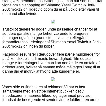
stadigvæk beholder ens kvittering, så man når som helst kan
vidne om sin shopping af Shimano Yasei Twitch & Jerk-
203cm-5-12 gr., ligegyldigt om du er på udkig efter varer til
en mand eller kvinde.
Trustpilot genererer nogenlunde passelige chancer for at
sondere ganske mange forhenværende forbrugeres
meninger og af den grund støtter vi, at du eftergår e-
forhandlerens vurderinger af Shimano Yasei Twitch & Jerk-
203cm-5-12 gr. inden du køber.
Facebook resulterer i derudover flere pæne muligheder for
at få kendskab til e-firmaets troværdighed. Tilmed ses
mange e-forretninger hvor man kan nedfælde en omtale af
ordreforløbet, hvilket på samme måde må tages i brug til at
danne dig et indtryk af hvor glade kunderne er.
Vores side er finansieret af reklamer. Vi har et fast
samarbejde med en stribe internet butikker idet vi
introducerer firmaernes tilbud, og tager imod provision
forudsat de besøgende vi sender videre fuldfører en ordre.