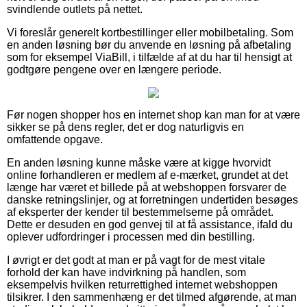
svindlende outlets på nettet.
Vi foreslår generelt kortbestillinger eller mobilbetaling. Som
en anden løsning bør du anvende en løsning på afbetaling
som for eksempel ViaBill, i tilfælde af at du har til hensigt at
godtgøre pengene over en længere periode.
Før nogen shopper hos en internet shop kan man for at være
sikker se på dens regler, det er dog naturligvis en
omfattende opgave.
En anden løsning kunne måske være at kigge hvorvidt
online forhandleren er medlem af e-mærket, grundet at det
længe har været et billede på at webshoppen forsvarer de
danske retningslinjer, og at forretningen undertiden besøges
af eksperter der kender til bestemmelserne på området.
Dette er desuden en god genvej til at få assistance, ifald du
oplever udfordringer i processen med din bestilling.
I øvrigt er det godt at man er på vagt for de mest vitale
forhold der kan have indvirkning på handlen, som
eksempelvis hvilken returrettighed internet webshoppen
tilsikrer. I den sammenhæng er det tilmed afgørende, at man