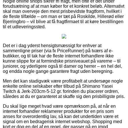
Nogle online shops sikrer fri fragt, men ofte er det under
forudsætning af at man køber for et konkret beløb. Alternativt
skal man overveje den mest prisbevidste fragtform, hvilket i
de fleste tilfælde – om man er tæt på Roskilde, Hillerød eller
Bjerringbro – vil blive at få fragtfirmaet til at køre bestillingen
til et udleveringssted.
Det er i dag yderst hensigtsmæssigt for enhver at
sammenligne priser (via fx PriceRunner) på tværs af e-
butikker, og til tak har de fleste internet forhandlere ikke
kunne slippe for at formindske prisniveauet på varerne – til
juniorer, og yderligere også til damer og herrer – en hel del,
og endda nogle gange garantere fragt uden beregning.
Men det kan stadigvæk være profitabelt at undersøge nogle
enkelte online selskaber efter tilbud på Shimano Yasei
Twitch & Jerk-203cm-5-12 gr. forinden du placerer ordren,
således at du er garanteret at skaffe sig den prisbilligste pris.
Du skal lige meget hvad være opmærksom på, at når en
internet forhandler reklamerer produkter for en pris som
anses for overordentlig lav, så kan det undertiden være et
signal om en bedragerisk internet webshop. Shopping med
kort er dog en del af en regel, der passer på en imod