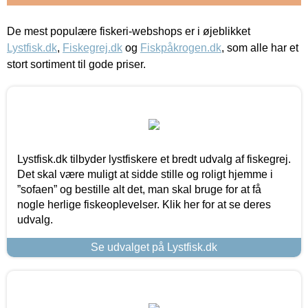
De mest populære fiskeri-webshops er i øjeblikket
Lystfisk.dk
,
Fiskegrej.dk
og
Fiskpåkrogen.dk
, som alle har et
stort sortiment til gode priser.
Lystfisk.dk tilbyder lystfiskere et bredt udvalg af fiskegrej.
Det skal være muligt at sidde stille og roligt hjemme i
”sofaen” og bestille alt det, man skal bruge for at få
nogle herlige fiskeoplevelser. Klik her for at se deres
udvalg.
Se udvalget på Lystfisk.dk