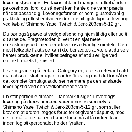
leveringsløsninger. En favorit iblandt mange er efterhånden
pakkeshops, fordi du så nemt kan hente dine varer præcis
når det passer dig. Leveringsformen er nemlig usædvanlig
praktisk, og oftest endvidere den prisbilligste type af levering
ved køb af Shimano Yasei Twitch & Jerk-203cm-5-12 gr..
Du bør også prøve at vælge afsending hjem til dig eller ud til
dit arbejde. Fragtmetoden bliver tit en sjat mere
omkostningsfuld, men derudover usædvanlig smertefri. Den
mest letkøbte fragttype kan ikke benægtes at være at du selv
henter produkterne, hvilket betinges af at du er lige ved
online firmaets hjemsted.
Leveringstiden på Default Category er jo ret så relevant ifald
man absolut skal bruge din ordre fluks, og med det formål er
det komplet fornuftigt at du ser nærmere på den anslåede
leveringstid ved den vedkommende vare.
En stor portion e-firmaer i Danmark tilsiger 1 hverdags
levering på deres primære varenumre, eksempelvis
Shimano Yasei Twitch & Jerk-203cm-5-12 gr., som stiller
krav om at ordren lægges forud for et givent tidspunkt, med
det formål at de har en chance for at nå at få ordren klar
inden logistikpersonalet holder fyraften.