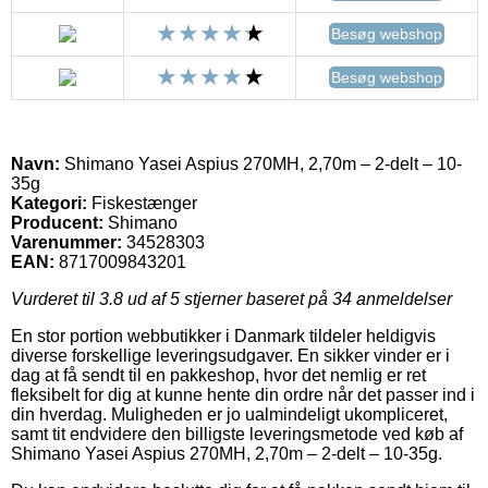
Besøg webshop
Besøg webshop
Navn:
Shimano Yasei Aspius 270MH, 2,70m – 2-delt – 10-
35g
Kategori:
Fiskestænger
Producent:
Shimano
Varenummer:
34528303
EAN:
8717009843201
Vurderet til
3.8
ud af 5 stjerner baseret på
34
anmeldelser
En stor portion webbutikker i Danmark tildeler heldigvis
diverse forskellige leveringsudgaver. En sikker vinder er i
dag at få sendt til en pakkeshop, hvor det nemlig er ret
fleksibelt for dig at kunne hente din ordre når det passer ind i
din hverdag. Muligheden er jo ualmindeligt ukompliceret,
samt tit endvidere den billigste leveringsmetode ved køb af
Shimano Yasei Aspius 270MH, 2,70m – 2-delt – 10-35g.