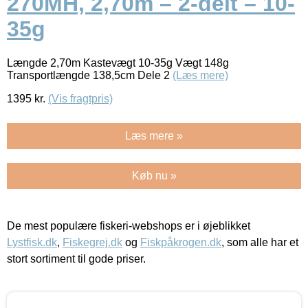
270MH, 2,70m – 2-delt – 10-
35g
Længde 2,70m Kastevægt 10-35g Vægt 148g
Transportlængde 138,5cm Dele 2
(Læs mere)
1395
kr.
(Vis fragtpris)
Læs mere »
Køb nu »
De mest populære fiskeri-webshops er i øjeblikket
Lystfisk.dk
,
Fiskegrej.dk
og
Fiskpåkrogen.dk
, som alle har et
stort sortiment til gode priser.