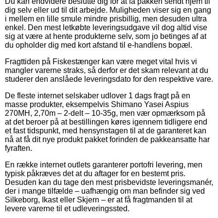
Du kan endvidere beslutte dig for at få pakken sendt hjem til
dig selv eller ud til dit arbejde. Muligheden viser sig en gang
i mellem en lille smule mindre prisbillig, men desuden ultra
enkel. Den mest letkøbte leveringsudgave vil dog altid vise
sig at være at hente produkterne selv, som jo betinges af at
du opholder dig med kort afstand til e-handlens bopæl.
Fragttiden på Fiskestænger kan være meget vital hvis vi
mangler varerne straks, så derfor er det skam relevant at du
studerer den anslåede leveringsdato for den respektive vare.
De fleste internet selskaber udlover 1 dags fragt på en
masse produkter, eksempelvis Shimano Yasei Aspius
270MH, 2,70m – 2-delt – 10-35g, men vær opmærksom på
at det beroer på at bestillingen køres igennem tidligere end
et fast tidspunkt, med hensynstagen til at de garanteret kan
nå at få dit nye produkt pakket forinden de pakkeansatte har
fyraften.
En række internet outlets garanterer portofri levering, men
typisk påkræves det at du aftager for en bestemt pris.
Desuden kan du tage den mest prisbevidste leveringsmanér,
der i mange tilfælde – uafhængig om man befinder sig ved
Silkeborg, Ikast eller Skjern – er at få fragtmanden til at
levere varerne til et udleveringssted.