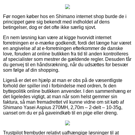
Før nogen køber hos en Shimano internet shop burde de i
princippet gøre sig bekendt med indholdet af dens
betingelser, dog er det ofte ikke særlig sjovt.
En nem løsning kan være at kigge hvorvidt internet
forretningen er e-mærke godkendt, fordi det længe har været
en angivelse af at e-forretningen efterkommer de danske
love, foruden at online butikken fra tid til anden kontrolleres
af specialister som mestrer de gældende regler. Desuden får
du genvej til en håndsrækning, når du udsættes for besvær
som følge af din shopping.
Ligeså er det en hjælp at man er obs på de væsentligste
forhold der spiller ind i forbindelse med ordren, fx den
byttepolitik online butikken anvender. I den sammenhæng er
det ligeledes vigtigt, at man når som helst gemmer sin
faktura, så man fremadrettet vil kunne vidne om sit køb af
Shimano Yasei Aspius 270MH, 2,70m – 2-delt – 10-35g,
uanset om du er på gaveindkøb til en pige eller dreng.
Trustpilot frembyder relativt uafhængige løsninger til at