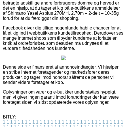
betragte adskillige andre forbrugeres domme og herved er
det en hjælp, at du tager et kig på e-butikkens anmeldelser
af Shimano Yasei Aspius 270MH, 2,70m – 2-delt – 10-35g
forud for at du færdiggør din shopping.
Facebook giver dig tillige nogenlunde habile chancer for at
få et kig ind i webbutikkens kundetilfredshed. Derudover ses
mange internet shops som tilbyder kunderne at forfatte en
kritik af ordreforløbet, som desuden må udnyttes til at
vurdere tilfredsheden hos kunderne.
Denne side er finansieret af annonceindtægter. Vi hjælper
en stribe internet foretagender og markedsfører deres
produkter, og tager imod honorar såfremt de personer vi
sender videre foretager et køb.
Oplysninger om varer og e-butikker understøttes hyppigt,
men vi giver ingen garanti imod forandringer der kan være
foretaget siden vi sidst opdaterede vores oplysninger.
BITLY:
1
1
1
1
1
1
1
1
1
1
1
1
1
1
1
1
1
1
1
1
1
1
1
1
1
1
1
1
1
1
1
1
1