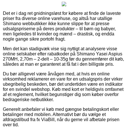
Det er i dag ret gnidningsløst for købere at finde de laveste
priser fra diverse online varehuse, og altså har utallige
Shimano webbutikker ikke kunne slippe for at presse
udsalgspriserne på deres produkter – til børn og babyer,
men ligeledes til kvinder og mænd – drastisk, og endda
nogle gange sikre portofri fragt.
Men det kan stadigvæk vise sig nyttigt at analysere visse
online selskaber efter rabatkoder på Shimano Yasei Aspius
270MH, 2,70m – 2-delt – 10-35g før du gennemfører dit køb,
således at man er garanteret at få fat i den billigste pris.
Du bør alligevel være årvågen med, at hvis en online
virksomhed reklamerer en vare for en udsalgspris der virker
ubegribelig beskeden, bør det undertiden være en indikator
for en svindel webshop. Køb med kort er heldigvis omfavnet
af et reglement, hvilket begunstiger dig som køber overfor
bedrageriske netbutikker.
Generelt anbefaler vi køb med gængse betalingskort eller
betalinger med mobilen. Alternativt bør du vælge et
afdragstilbud fra fx ViaBill, når du gerne vil afbetale prisen
over tid.