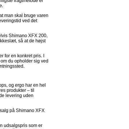
lligste fragtmetode er
e.
at man skal bruge varen
leveringstid ved det
pelvis Shimano XFX 200,
kkeslæt, så at de højst
 for en konkret pris. I
il om du opholder sig ved
entningssted.
hops, og ergo har en hel
s produkter – til
yde levering uden
 udsalg på Shimano XFX
 en udsalgspris som er