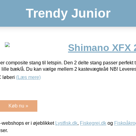
Trendy Junior
Shimano XFX 
omposite stang til letspin. Den 2 delte stang passer perfekt ti
 den lille bæk/å. Du kan vælge mellem 2 kastevægteâ¢ NB! Lever
 løberi
(Læs mere)
Køb nu »
-webshops er i øjeblikket
Lystfisk.dk
,
Fiskegrej.dk
og
Fiskpåkro
iser.