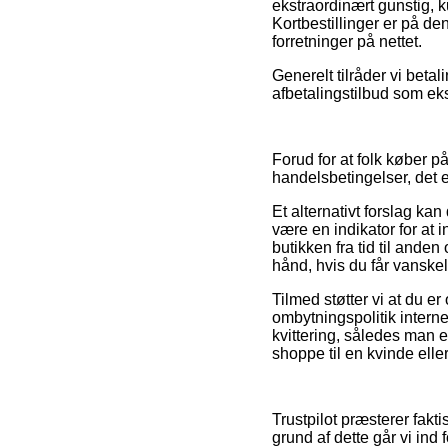
ekstraordinært gunstig, 
Kortbestillinger er på de
forretninger på nettet.
Generelt tilråder vi beta
afbetalingstilbud som eks
Forud for at folk køber p
handelsbetingelser, det 
Et alternativt forslag k
være en indikator for at i
butikken fra tid til ande
hånd, hvis du får vanskel
Tilmed støtter vi at du e
ombytningspolitik intern
kvittering, således man
shoppe til en kvinde elle
Trustpilot præsterer fak
grund af dette går vi ind