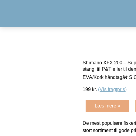
Shimano XFX 200 – Super c
stang, til P&T eller til
EVA/Kork håndtagâ¢ SiC
199
kr.
(Vis fragtpris)
Læs mere »
De mest populære fiskeri
stort sortiment til gode pr