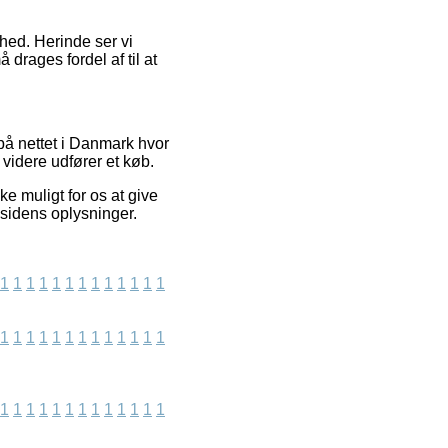
ghed. Herinde ser vi
 drages fordel af til at
på nettet i Danmark hvor
videre udfører et køb.
e muligt for os at give
esidens oplysninger.
1
1
1
1
1
1
1
1
1
1
1
1
1
1
1
1
1
1
1
1
1
1
1
1
1
1
1
1
1
1
1
1
1
1
1
1
1
1
1