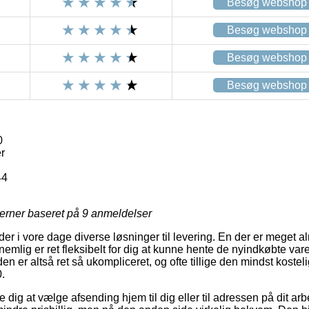
Besøg webshop
Besøg webshop
Besøg webshop
Besøg webshop
0
r
44
jerner baseret på
9
anmeldelser
yder i vore dage diverse løsninger til levering. En der er meget a
mlig er ret fleksibelt for dig at kunne hente de nyindkøbte varer
 er altså ret så ukompliceret, og ofte tillige den mindst kostel
.
 dig at vælge afsending hjem til dig eller til adressen på dit a