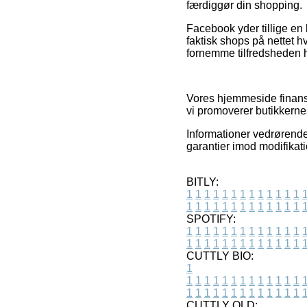
færdiggør din shopping.
Facebook yder tillige en 
faktisk shops på nettet hv
fornemme tilfredsheden 
Vores hjemmeside finansi
vi promoverer butikkerne
Informationer vedrørende 
garantier imod modifikat
BITLY:
1
1
1
1
1
1
1
1
1
1
1
1
1
1
1
1
1
1
1
1
1
1
1
1
1
1
SPOTIFY:
1
1
1
1
1
1
1
1
1
1
1
1
1
1
1
1
1
1
1
1
1
1
1
1
1
1
CUTTLY BIO:
1
1
1
1
1
1
1
1
1
1
1
1
1
1
1
1
1
1
1
1
1
1
1
1
1
1
1
CUTTLY OLD: