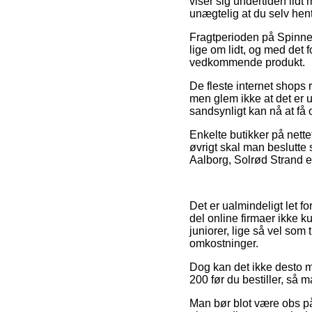
viser sig undertiden lidt
unægtelig at du selv hen
Fragtperioden på Spinnes
lige om lidt, og med det f
vedkommende produkt.
De fleste internet shops
men glem ikke at det er u
sandsynligt kan nå at få 
Enkelte butikker på nette
øvrigt skal man beslutte s
Aalborg, Solrød Strand ell
Det er ualmindeligt let f
del online firmaer ikke 
juniorer, lige så vel so
omkostninger.
Dog kan det ikke desto m
200 før du bestiller, så m
Man bør blot være obs på, 