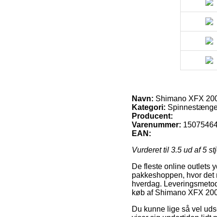
Navn:
Shimano XFX 20
Kategori:
Spinnestænge
Producent:
Varenummer:
1507546
EAN:
Vurderet til
3.5
ud af 5 st
De fleste online outlets 
pakkeshoppen, hvor det ne
hverdag. Leveringsmetoden
køb af Shimano XFX 200
Du kunne lige så vel udse