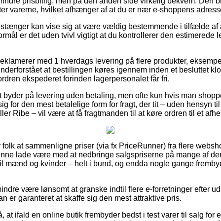
 mindre prisbillig, men på den anden side virkelig bekvem. Den bi
ter varerne, hvilket afhænger af at du er nær e-shoppens adress
tænger kan vise sig at være vældig bestemmende i tilfælde af 
ormål er det uden tvivl vigtigt at du kontrollerer den estimerede 
 reklamerer med 1 hverdags levering på flere produkter, eksem
nderforstået at bestillingen køres igennem inden et besluttet klo
ordren ekspederet forinden lagerpersonalet får fri.
t byder på levering uden betaling, men ofte kun hvis man shopper
ig for den mest betalelige form for fragt, der tit – uden hensyn t
er Ribe – vil være at få fragtmanden til at køre ordren til et afh
or folk at sammenligne priser (via fx PriceRunner) fra flere webs
kunne lade være med at nedbringe salgspriserne på mange af dere
m til mænd og kvinder – helt i bund, og endda nogle gange fremb
indre være lønsomt at granske indtil flere e-forretninger efter
an er garanteret at skaffe sig den mest attraktive pris.
at ifald en online butik frembyder bedst i test varer til salg for