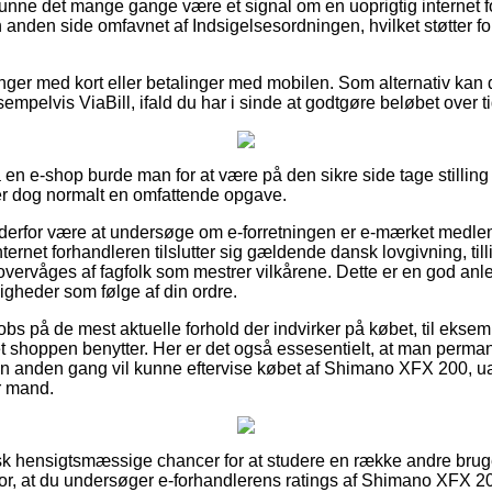
kunne det mange gange være et signal om en uoprigtig internet f
n anden side omfavnet af Indsigelsesordningen, hvilket støtter fo
linger med kort eller betalinger med mobilen. Som alternativ kan
empelvis ViaBill, ifald du har i sinde at godtgøre beløbet over ti
å en e-shop burde man for at være på den sikre side tage stillin
er dog normalt en omfattende opgave.
an derfor være at undersøge om e-forretningen er e-mærket medle
nternet forhandleren tilslutter sig gældende dansk lovgivning, til
n overvåges af fagfolk som mestrer vilkårene. Dette er en god an
igheder som følge af din ordre.
r obs på de mest aktuelle forhold der indvirker på købet, til ekse
et shoppen benytter. Her er det også essesentielt, at man perma
 en anden gang vil kunne eftervise købet af Shimano XFX 200, 
r mand.
tisk hensigtsmæssige chancer for at studere en række andre bru
 for, at du undersøger e-forhandlerens ratings af Shimano XFX 20