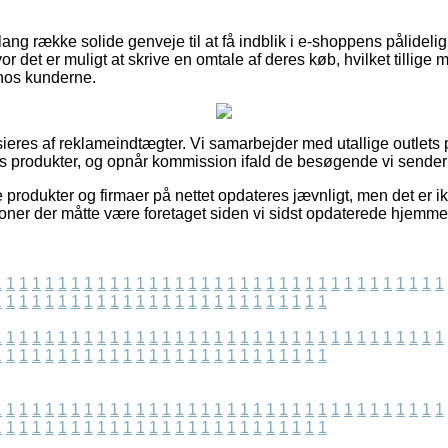
lang række solide genveje til at få indblik i e-shoppens pålideli
or det er muligt at skrive en omtale af deres køb, hvilket tillige må
hos kunderne.
eres af reklameindtægter. Vi samarbejder med utallige outlets 
s produkter, og opnår kommission ifald de besøgende vi sender 
produkter og firmaer på nettet opdateres jævnligt, men det er ikk
ioner der måtte være foretaget siden vi sidst opdaterede hjemm
1
1
1
1
1
1
1
1
1
1
1
1
1
1
1
1
1
1
1
1
1
1
1
1
1
1
1
1
1
1
1
1
1
1
1
1
1
1
1
1
1
1
1
1
1
1
1
1
1
1
1
1
1
1
1
1
1
1
1
1
1
1
1
1
1
1
1
1
1
1
1
1
1
1
1
1
1
1
1
1
1
1
1
1
1
1
1
1
1
1
1
1
1
1
1
1
1
1
1
1
1
1
1
1
1
1
1
1
1
1
1
1
1
1
1
1
1
1
1
1
1
1
1
1
1
1
1
1
1
1
1
1
1
1
1
1
1
1
1
1
1
1
1
1
1
1
1
1
1
1
1
1
1
1
1
1
1
1
1
1
1
1
1
1
1
1
1
1
1
1
1
1
1
1
1
1
1
1
1
1
1
1
1