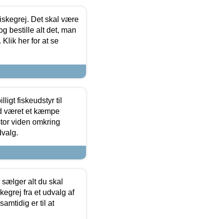
 fiskegrej. Det skal være
og bestille alt det, man
 Klik her for at se
ligt fiskeudstyr til
tid været et kæmpe
stor viden omkring
dvalg.
sælger alt du skal
skegrej fra et udvalg af
samtidig er til at