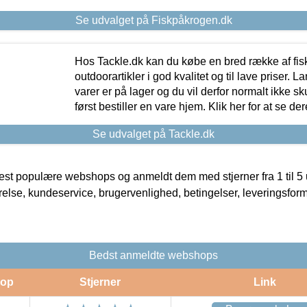
Se udvalget på Fiskpåkrogen.dk
Hos Tackle.dk kan du købe en bred række af fis
outdoorartikler i god kvalitet og til lave priser. L
varer er på lager og du vil derfor normalt ikke sk
først bestiller en vare hjem. Klik her for at se de
Se udvalget på Tackle.dk
t populære webshops og anmeldt dem med stjerner fra 1 til 5 ud
rrelse, kundeservice, brugervenlighed, betingelser, leveringsfor
Bedst anmeldte webshops
op
Stjerner
Link