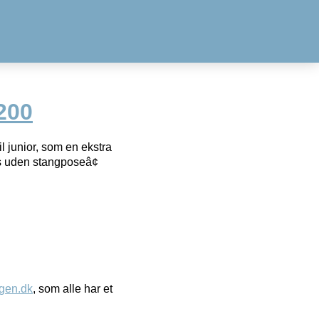
200
l junior, som en ekstra
es uden stangposeâ¢
gen.dk
, som alle har et