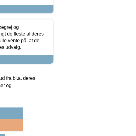
kegrej og
angt de fleste af deres
ulle vente på, at de
res udvalg.
 fra bl.a. deres
mer og