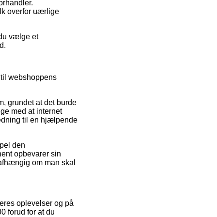
orhandler.
lk overfor uærlige
 du vælge et
d.
g til webshoppens
m, grundet at det burde
lige med at internet
ledning til en hjælpende
mpel den
nent opbevarer sin
uafhængig om man skal
geres oplevelser og på
0 forud for at du