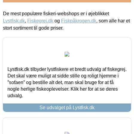
De mest populære fiskeri-webshops er i øjeblikket
Lystfisk.dk
,
Fiskegrej.dk
og
Fiskpåkrogen.dk
, som alle har et
stort sortiment til gode priser.
Lystfisk.dk tilbyder lystfiskere et bredt udvalg af fiskegrej.
Det skal være muligt at sidde stille og roligt hjemme i
”sofaen” og bestille alt det, man skal bruge for at få
nogle herlige fiskeoplevelser. Klik her for at se deres
udvalg.
Se udvalget på Lystfisk.dk