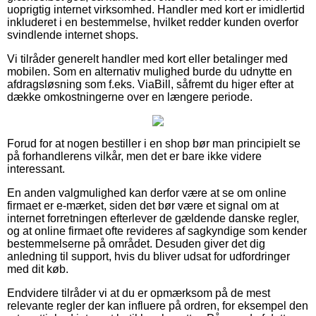
uoprigtig internet virksomhed. Handler med kort er imidlertid
inkluderet i en bestemmelse, hvilket redder kunden overfor
svindlende internet shops.
Vi tilråder generelt handler med kort eller betalinger med
mobilen. Som en alternativ mulighed burde du udnytte en
afdragsløsning som f.eks. ViaBill, såfremt du higer efter at
dække omkostningerne over en længere periode.
Forud for at nogen bestiller i en shop bør man principielt se
på forhandlerens vilkår, men det er bare ikke videre
interessant.
En anden valgmulighed kan derfor være at se om online
firmaet er e-mærket, siden det bør være et signal om at
internet forretningen efterlever de gældende danske regler,
og at online firmaet ofte revideres af sagkyndige som kender
bestemmelserne på området. Desuden giver det dig
anledning til support, hvis du bliver udsat for udfordringer
med dit køb.
Endvidere tilråder vi at du er opmærksom på de mest
relevante regler der kan influere på ordren, for eksempel den