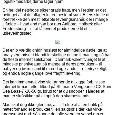
logistikmedarbejderne tager hjem.
En hel del netshops sikrer gratis fragt, men i reglen er det
betinget af at du aftager for en bestemt sum. Ellers skulle du
foretrække den mest letkøbte leveringsmanér, der i mange
tilfælde – hvad end man bor nær Aalborg, Holbæk eller
Fredensborg – er at få leveret produkterne til et
udleveringssted.
Det er jo vældig gnidningsløst for almindelige dødelige at
analysere priser i blandt forskellige online firmaer, og så har
de fleste internet selskaber i Danmark været tvunget til at
mindske prisniveauet på mange af deres produkter – til
babyer og børn, samt til mænd og kvinder – eftertrykkeligt,
og endda nogle gange love fragtfri levering.
Det kan immervæk vise sig lønnende at kigge forbi visse
internet firmaer efter tilbud på Shimano Vengeance CX Spin
Sea Bass-7′-10-50 gr. forud for at du shopper, således at
man er skråsikker på at opnå den skarpeste pris.
Man skal dog ikke glemme, at i tilfælde af at en butik på
nettet forhandler produkter til en salgspris der kan virke
grænseløst god, så kunne det ofte være en varsel om en