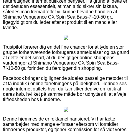
returrettighed internet butikken benytter. På grund af dette er
det desuden essesentielt, at man altid sikrer sin faktura,
således man fremadrettet vil kunne bevidne handlen af
Shimano Vengeance CX Spin Sea Bass-7′-10-50 gr.,
ligegyldigt om du leder efter et produkt til en mand eller
kvinde.
Trustpilot forærer dig en del fine chancer for at tyde en stor
gruppe forhenværende forbrugeres anmeldelser og på grund
af dette er det smart, at du besigtiger online shoppens
vurderinger af Shimano Vengeance CX Spin Sea Bass-
7′-10-50 gr. forinden du færdiggør din shopping.
Facebook bringer dig lignende aldeles passelige metoder til
at få indblik i online forretningens pålidelighed. Herinde ses
nogle internet outlets hvor du kan tilkendegive en kritik af
deres køb, hvilket på samme måde bør udnyttes til at afveje
tilfredsheden hos kunderne.
Denne hjemmeside er reklamefinansieret. Vi har tætte
samarbejder med mange e-firmaer eftersom vi formidler
firmaernes produkter, og tjener kommission for så vidt vores