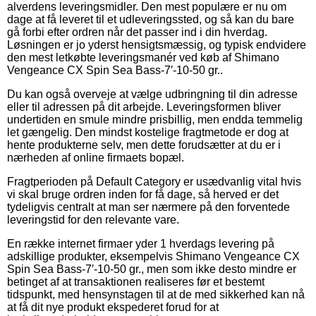
alverdens leveringsmidler. Den mest populære er nu om
dage at få leveret til et udleveringssted, og så kan du bare
gå forbi efter ordren når det passer ind i din hverdag.
Løsningen er jo yderst hensigtsmæssig, og typisk endvidere
den mest letkøbte leveringsmanér ved køb af Shimano
Vengeance CX Spin Sea Bass-7′-10-50 gr..
Du kan også overveje at vælge udbringning til din adresse
eller til adressen på dit arbejde. Leveringsformen bliver
undertiden en smule mindre prisbillig, men endda temmelig
let gængelig. Den mindst kostelige fragtmetode er dog at
hente produkterne selv, men dette forudsætter at du er i
nærheden af online firmaets bopæl.
Fragtperioden på Default Category er usædvanlig vital hvis
vi skal bruge ordren inden for få dage, så herved er det
tydeligvis centralt at man ser nærmere på den forventede
leveringstid for den relevante vare.
En række internet firmaer yder 1 hverdags levering på
adskillige produkter, eksempelvis Shimano Vengeance CX
Spin Sea Bass-7′-10-50 gr., men som ikke desto mindre er
betinget af at transaktionen realiseres før et bestemt
tidspunkt, med hensynstagen til at de med sikkerhed kan nå
at få dit nye produkt ekspederet forud for at