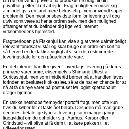
Du bør omvendt prøve at få produkterne bragt til din
privatbolig eller til dit arbejde. Fragtmuligheden viser sig
almindeligvis en tand mere bekostelig, men omvendt super
problemfri. Den mest prisbevidste form for levering vil dog
utvivlsomt være at hente ordren selv, men den mulighed
afhænger af at du befinder dig lige ved internet
virksomhedens hjemsted.
Fragtperioden på Fiskehjul kan vise sig at være ualmindeligt
relevant forudsat vi står og skal bruge din ordre om kort tid,
så herved er det faktisk vigtigt at vi ser den estimerede
leveringsdato for den pågældende vare.
En del internet handler giver 1 hverdags levering på deres
primære varenumre, eksempelvis Shimano Ultestra
Surfcasthjul, men som imidlertid beroer på at handlen laves
forinden et besluttet klokkeslæt, så at de har en chance for at
nå at få de nye varer på posthuset før logistikpersonalet
drager hjemad.
En række netshops frembyder portofri fragt, men ofte kun
hvis du køber for et fastslået beløb. Desuden må man gribe
den mest betalelige type af levering, som mange gange –
ligegyldigt om du opholder sig i Aarhus, Korsør eller
Grindsted – vil blive at få dem til at køre pakken til et
udleveringssted.