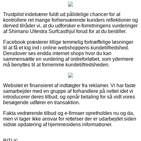
Trustpilot indebærer fuldt ud pålidelige chancer for at
kontrollere ret mange forhenværende kunders reflektioner og
derved tilråder vi, at du udforsker e-forretningens vurderinger
af Shimano Ultestra Surfcasthjul forud for at du bestiller.
Facebook præsterer tillige temmelig fortræffelige løsninger
til at få et kig ind i online webshoppens kundetilfredshed.
Derudover ses endda internet shops hvor du kan
sammensætte en vurdering af ordreforløbet, som ydermere
må benyttes til at fornemme kundetilfredsheden.
Websitet er finansieret af indtægter fra reklamer. Vi har faste
samarbejder med en gruppe af forhandlere på nettet idet vi
introducerer deres tilbud, og opnår betaling for så vidt vores
besøgende udfører en transaktion.
Fakta vedrørende tilbud og e-firmaer opretholdes nu og da,
men vi tager ikke ansvar for rettelser der er udarbejdet siden
sidste opdatering af hjemmesidens informationer.
BITLY: