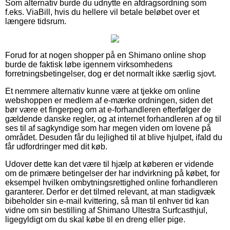
Som alternativ burde du udnytte en afdragsordning som
f.eks. ViaBill, hvis du hellere vil betale beløbet over et
længere tidsrum.
Forud for at nogen shopper på en Shimano online shop
burde de faktisk løbe igennem virksomhedens
forretningsbetingelser, dog er det normalt ikke særlig sjovt.
Et nemmere alternativ kunne være at tjekke om online
webshoppen er medlem af e-mærke ordningen, siden det
bør være et fingerpeg om at e-forhandleren efterfølger de
gældende danske regler, og at internet forhandleren af og til
ses til af sagkyndige som har megen viden om lovene på
området. Desuden får du lejlighed til at blive hjulpet, ifald du
får udfordringer med dit køb.
Udover dette kan det være til hjælp at køberen er vidende
om de primære betingelser der har indvirkning på købet, for
eksempel hvilken ombytningsrettighed online forhandleren
garanterer. Derfor er det tilmed relevant, at man stadigvæk
bibeholder sin e-mail kvittering, så man til enhver tid kan
vidne om sin bestilling af Shimano Ultestra Surfcasthjul,
ligegyldigt om du skal købe til en dreng eller pige.