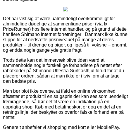
Det har vist sig at være ualmindeligt overkommeligt for
almindelige dødelige at sammenligne priser (via fx
PriceRunner) hos flere internet handler, og på grund af dette
har flere Shimano internet forretninger i Danmark ikke kunne
slippe for at nedsætte prisniveauet på mange af deres
produkter – til drenge og piger, og ligeså til voksne – enormt,
og endda nogle gange yde gratis fragt.
Trods dette kan det immervæk blive tiden værd at
sammenholde nogle forskellige forhandlere på nettet efter
rabatkoder på Shimano Ultestra Surfcasthjul forud for at du
placerer ordren, sådan at man ikke er i tvivl om at antage
den bedste pris.
Man bør blot ikke overse, at ifald en online virksomhed
afsætter et produkt til en salgspris der kan ses som uendeligt
fremragende, så bør det tit være en indikation på en
uoprigtig shop. Køb med betalingskort er dog en del af en
retningslinje, der beskytter os overfor falske forhandlere på
nettet.
Generelt anbefaler vi shopping med kort eller MobilePay.