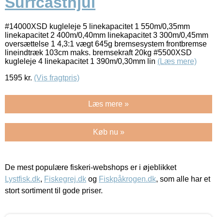
Surfcasthjul
#14000XSD kugleleje 5 linekapacitet 1 550m/0,35mm
linekapacitet 2 400m/0,40mm linekapacitet 3 300m/0,45mm
oversættelse 1 4,3:1 vægt 645g bremsesystem frontbremse
lineindtræk 103cm maks. bremsekraft 20kg #5500XSD
kugleleje 4 linekapacitet 1 390m/0,30mm lin
(Læs mere)
1595
kr.
(Vis fragtpris)
Læs mere »
Køb nu »
De mest populære fiskeri-webshops er i øjeblikket
Lystfisk.dk
,
Fiskegrej.dk
og
Fiskpåkrogen.dk
, som alle har et
stort sortiment til gode priser.