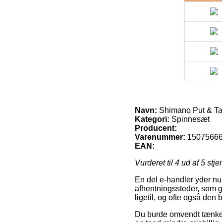
Navn:
Shimano Put & Ta
Kategori:
Spinnesæt
Producent:
Varenummer:
1507566
EAN:
Vurderet til
4
ud af 5 stje
En del e-handler yder nu
afhentningssteder, som gi
ligetil, og ofte også de
Du burde omvendt tænke ove