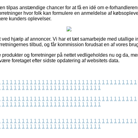
n tilpas anstændige chancer for at få en idé om e-forhandlerens
rretninger hvor folk kan formulere en anmeldelse af købsoplev
ligere kunders oplevelser.
 ved hjælp af annoncer. Vi har et tæt samarbejde med utallige i
orretningernes tilbud, og får kommission forudsat en af vores br
produkter og forretninger på nettet vedligeholdes nu og da, men
være foretaget efter sidste opdatering af websitets data.
1
1
1
1
1
1
1
1
1
1
1
1
1
1
1
1
1
1
1
1
1
1
1
1
1
1
1
1
1
1
1
1
1
1
1
1
1
1
1
1
1
1
1
1
1
1
1
1
1
1
1
1
1
1
1
1
1
1
1
1
1
1
1
1
1
1
1
1
1
1
1
1
1
1
1
1
1
1
1
1
1
1
1
1
1
1
1
1
1
1
1
1
1
1
1
1
1
1
1
1
1
1
1
1
1
1
1
1
1
1
1
1
1
1
1
1
1
1
1
1
1
1
1
1
1
1
1
1
1
1
1
1
1
1
1
1
1
1
1
1
1
1
1
1
1
1
1
1
1
1
1
1
1
1
1
1
1
1
1
1
1
1
1
1
1
1
1
1
1
1
1
1
1
1
1
1
1
1
1
1
1
1
1