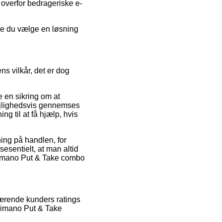
 overfor bedrageriske e-
nne du vælge en løsning
ns vilkår, det er dog
e en sikring om at
lejlighedsvis gennemses
 til at få hjælp, hvis
ing på handlen, for
sesentielt, at man altid
Shimano Put & Take combo
værende kunders ratings
Shimano Put & Take