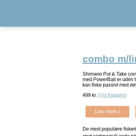
combo m/li
Shimano Put & Take combo 
med PowerBait er uden tv
kan fiske passivt med d
499
kr.
(Vis fragtpris)
Læs mere »
De mest populære fiskeri