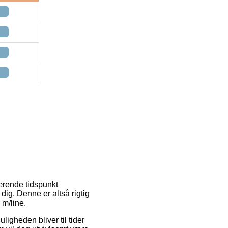
ærende tidspunkt
dig. Denne er altså rigtig
 m/line.
ligheden bliver til tider