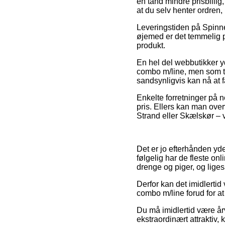
en tand mindre prisbillig
at du selv henter ordren,
Leveringstiden på Spinnes
øjemed er det temmelig p
produkt.
En hel del webbutikker 
combo m/line, men som tro
sandsynligvis kan nå at få
Enkelte forretninger på ne
pris. Ellers kan man over
Strand eller Skælskør – vi
Det er jo efterhånden yder
følgelig har de fleste on
drenge og piger, og lige
Derfor kan det imidlerti
combo m/line forud for at
Du må imidlertid være år
ekstraordinært attrakti