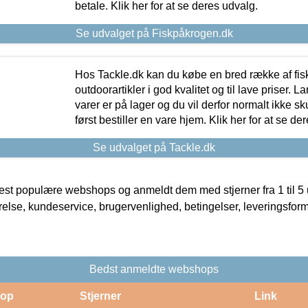
betale. Klik her for at se deres udvalg.
Se udvalget på Fiskpåkrogen.dk
Hos Tackle.dk kan du købe en bred række af fis
outdoorartikler i god kvalitet og til lave priser. L
varer er på lager og du vil derfor normalt ikke sk
først bestiller en vare hjem. Klik her for at se de
Se udvalget på Tackle.dk
t populære webshops og anmeldt dem med stjerner fra 1 til 5 ud
rrelse, kundeservice, brugervenlighed, betingelser, leveringsfor
Bedst anmeldte webshops
op
Stjerner
Link