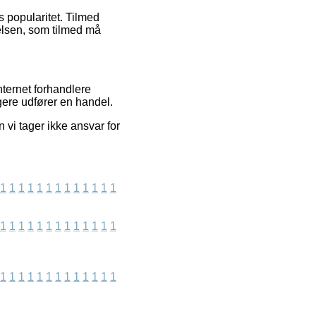
 popularitet. Tilmed
elsen, som tilmed må
nternet forhandlere
ugere udfører en handel.
 vi tager ikke ansvar for
1
1
1
1
1
1
1
1
1
1
1
1
1
1
1
1
1
1
1
1
1
1
1
1
1
1
1
1
1
1
1
1
1
1
1
1
1
1
1