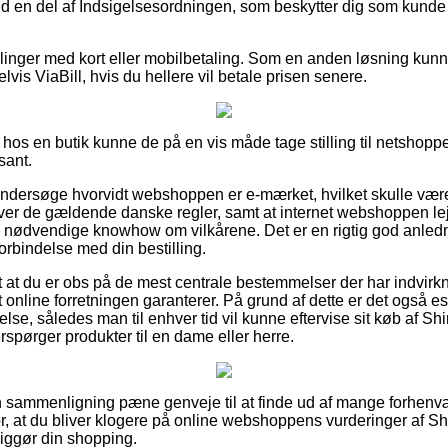
fald en del af Indsigelsesordningen, som beskytter dig som kunde
tillinger med kort eller mobilbetaling. Som en anden løsning ku
lvis ViaBill, hvis du hellere vil betale prisen senere.
hos en butik kunne de på en vis måde tage stilling til netshoppe
sant.
t undersøge hvorvidt webshoppen er e-mærket, hvilket skulle vær
lever de gældende danske regler, samt at internet webshoppen 
ødvendige knowhow om vilkårene. Det er en rigtig god anledning
orbindelse med din bestilling.
t at du er obs på de mest centrale bestemmelser der har indvirkn
 online forretningen garanterer. På grund af dette er det også es
se, således man til enhver tid vil kunne eftervise sit køb af 
rspørger produkter til en dame eller herre.
en sammenligning pæne genveje til at finde ud af mange forhen
 for, at du bliver klogere på online webshoppens vurderinger af 
iggør din shopping.