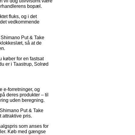
rm vil dog utvivlsomt være
forhandlerens bopæl.
et fluks, og i det
ed det vedkommende
is Shimano Put & Take
klokkeslæt, så at de
en.
u køber for en fastsat
u er i Taastrup, Solrød
e e-forretninger, og
å deres produkter – til
ering uden beregning.
på Shimano Put & Take
attraktive pris.
salgspris som anses for
ndler. Køb med gængse