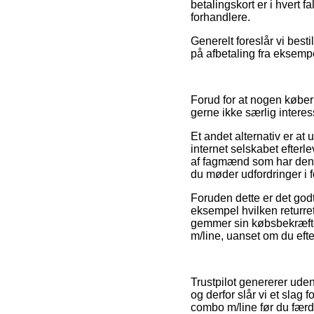
betalingskort er i hvert 
forhandlere.
Generelt foreslår vi bes
på afbetaling fra eksempe
Forud for at nogen køber 
gerne ikke særlig interes
Et andet alternativ er a
internet selskabet efter
af fagmænd som har den n
du møder udfordringer i f
Foruden dette er det god
eksempel hvilken returret
gemmer sin købsbekræftel
m/line, uanset om du efte
Trustpilot genererer ud
og derfor slår vi et slag
combo m/line før du færd