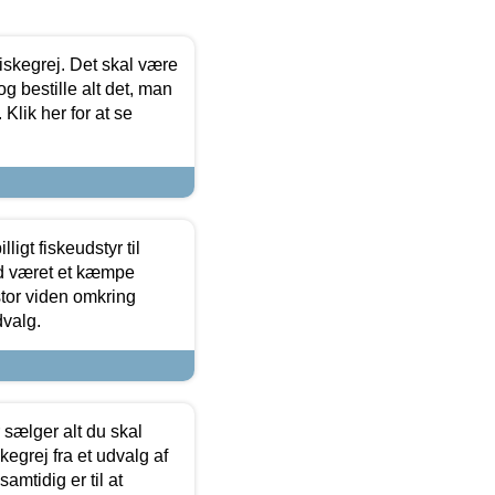
 fiskegrej. Det skal være
og bestille alt det, man
 Klik her for at se
ligt fiskeudstyr til
tid været et kæmpe
stor viden omkring
dvalg.
sælger alt du skal
skegrej fra et udvalg af
samtidig er til at