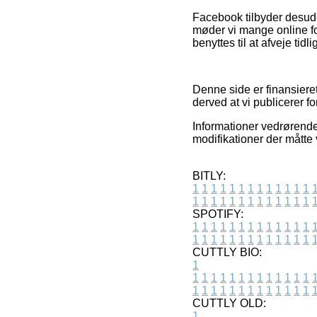
Facebook tilbyder desude
møder vi mange online fo
benyttes til at afveje tid
Denne side er finansieret
derved at vi publicerer f
Informationer vedrørende 
modifikationer der måtte 
BITLY:
1
1
1
1
1
1
1
1
1
1
1
1
1
1
1
1
1
1
1
1
1
1
1
1
1
1
SPOTIFY:
1
1
1
1
1
1
1
1
1
1
1
1
1
1
1
1
1
1
1
1
1
1
1
1
1
1
CUTTLY BIO:
1
1
1
1
1
1
1
1
1
1
1
1
1
1
1
1
1
1
1
1
1
1
1
1
1
1
1
CUTTLY OLD:
1