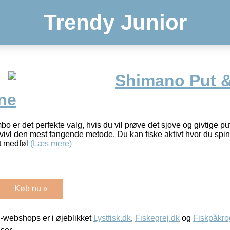
Trendy Junior
Shimano Put &
ne
er det perfekte valg, hvis du vil prøve det sjove og givtige put 
ivl den mest fangende metode. Du kan fiske aktivt hvor du spin
et medføl
(Læs mere)
Køb nu »
-webshops er i øjeblikket
Lystfisk.dk
,
Fiskegrej.dk
og
Fiskpåkro