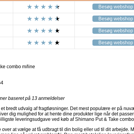
Besøg webshop
Besøg webshop
Besøg webshop
Besøg webshop
ke combo m/line
64
rner baseret på
13
anmeldelser
 et bredt udvalg af fragtløsninger. Det mest populære er på nuv
ver dig mulighed for at hente dine produkter lige når det passer 
n billigste leveringsudgave ved køb af Shimano Put & Take combo
r at vælge at få udbragt til din bolig eller ud til dit arbejde. Mu