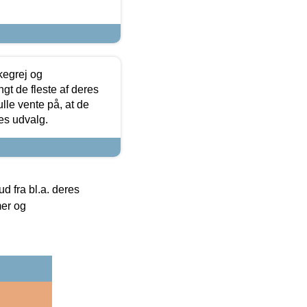
kegrej og
angt de fleste af deres
ulle vente på, at de
res udvalg.
 fra bl.a. deres
mer og