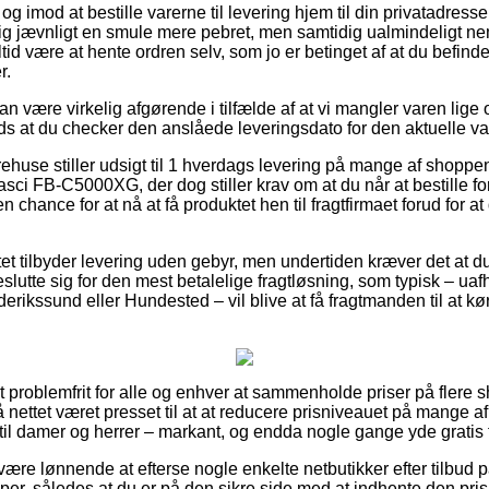
g imod at bestille varerne til levering hjem til din privatadresse 
ig jævnligt en smule mere pebret, men samtidig ualmindeligt nem
tid være at hente ordren selv, som jo er betinget af at du befinder
r.
an være virkelig afgørende i tilfælde af at vi mangler varen lige 
ads at du checker den anslåede leveringsdato for den aktuelle va
arehuse stiller udsigt til 1 hverdags levering på mange af shopp
i FB-C5000XG, der dog stiller krav om at du når at bestille foru
n chance for at nå at få produktet hen til fragtfirmaet forud for at
et tilbyder levering uden gebyr, men undertiden kræver det at du
eslutte sig for den mest betalelige fragtløsning, som typisk – u
derikssund eller Hundested – vil blive at få fragtmanden til at kør
 problemfrit for alle og enhver at sammenholde priser på flere s
nettet været presset til at at reducere prisniveauet på mange af 
 til damer og herrer – markant, og endda nogle gange yde gratis f
d være lønnende at efterse nogle enkelte netbutikker efter tilbu
, således at du er på den sikre side med at indhente den prisbi