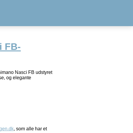
i FB-
himano Nasci FB udstyret
e, og elegante
gen.dk
, som alle har et