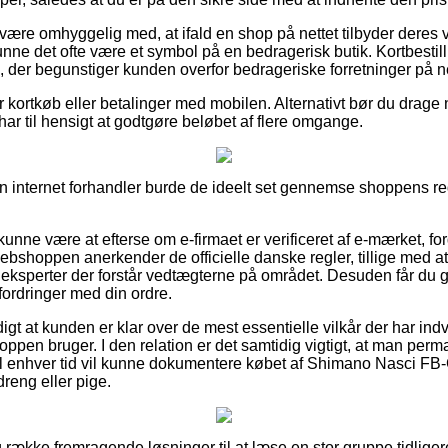
ære omhyggelig med, at ifald en shop på nettet tilbyder deres v
nne det ofte være et symbol på en bedragerisk butik. Kortbestilli
, der begunstiger kunden overfor bedrageriske forretninger på ne
for kortkøb eller betalinger med mobilen. Alternativt bør du drage
 har til hensigt at godtgøre beløbet af flere omgange.
 internet forhandler burde de ideelt set gennemse shoppens regl
nne være at efterse om e-firmaet er verificeret af e-mærket, fo
webshoppen anerkender de officielle danske regler, tillige med a
 eksperter der forstår vedtægterne på området. Desuden får du 
fordringer med din ordre.
gt at kunden er klar over de mest essentielle vilkår der har indv
ppen bruger. I den relation er det samtidig vigtigt, at man per
til enhver tid vil kunne dokumentere købet af Shimano Nasci F
dreng eller pige.
ng række fremragende løsninger til at læse en stor gruppe tidlige