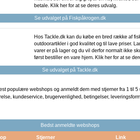
betale. Klik her for at se deres udvalg.
Se udvalget på Fiskpåkrogen.dk
Hos Tackle.dk kan du købe en bred række af fis
outdoorartikler i god kvalitet og til lave priser. L
varer er på lager og du vil derfor normalt ikke sk
først bestiller en vare hjem. Klik her for at se de
Se udvalget på Tackle.dk
t populære webshops og anmeldt dem med stjerner fra 1 til 5 ud
rrelse, kundeservice, brugervenlighed, betingelser, leveringsfor
Bedst anmeldte webshops
op
Stjerner
Link