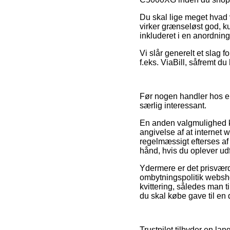
Du skal lige meget hvad v
virker grænseløst god, ku
inkluderet i en anordning
Vi slår generelt et slag 
f.eks. ViaBill, såfremt du
Før nogen handler hos en
særlig interessant.
En anden valgmulighed ku
angivelse af at internet 
regelmæssigt efterses af
hånd, hvis du oplever ud
Ydermere er det prisværdi
ombytningspolitik websho
kvittering, således man 
du skal købe gave til en 
Trustpilot tilbyder en la