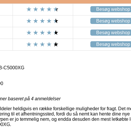
Besøg webshop
Besøg webshop
Besøg webshop
Besøg webshop
FB-C5000XG
90
rner baseret på
4
anmeldelser
ildeler heldigvis en række forskellige muligheder for fragt. Det 
ring til et afhentningssted, fordi du så nemt kan hente dine nye
ttypen er jo temmelig nem, og endda desuden den mest letkøbte 
00XG.