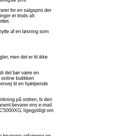
arer for en salgspris der
nger er trods alt
ttet.
 nytte af en løsning som
er, men det er tit ikke
rdi det bør være en
t online butikken
genvej til en hjælpende
irkning på ordren, fx den
manent bevarer ens e-mail
B-C5000XG, ligegyldigt om
re brugeres erfaringer og