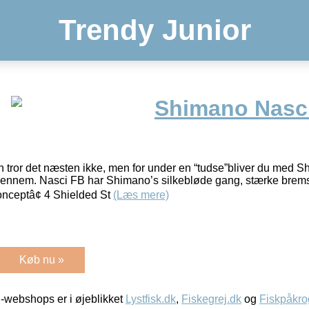
Trendy Junior
Shimano Nasc
tror det næsten ikke, men for under en “tudse”bliver du med S
gennem. Nasci FB har Shimano’s silkebløde gang, stærke brems
nceptâ¢ 4 Shielded St
(Læs mere)
Køb nu »
-webshops er i øjeblikket
Lystfisk.dk
,
Fiskegrej.dk
og
Fiskpåkro