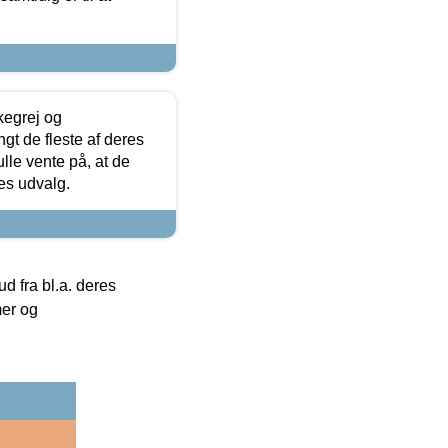
kegrej og
angt de fleste af deres
ulle vente på, at de
res udvalg.
 fra bl.a. deres
mer og