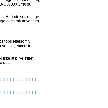
 FB-C5000XG før du
okus. Herinde ses mange
t ligeledes må anvendes
ebshops eftersom vi
 på vores hjemmeside
kke at blive stillet
e data.
1
1
1
1
1
1
1
1
1
1
1
1
1
1
1
1
1
1
1
1
1
1
1
1
1
1