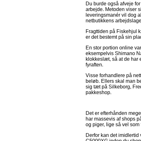
Du burde også afveje for o
arbejde. Metoden viser s
leveringsmanér vil dog al
netbutikkens arbejdslage
Fragttiden på Fiskehjul k
er det bestemt på sin pl
En stor portion online v
eksempelvis Shimano Nasc
klokkeslæt, så at de har e
fyraften.
Visse forhandlere på nett
beløb. Ellers skal man b
sig tæt på Silkeborg, Fre
pakkeshop.
Det er efterhånden meget
har massevis af shops på 
og piger, lige så vel som
Derfor kan det imidlerti
C5000XG inden du shopper