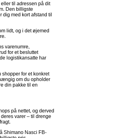
eller til adressen på dit
. Den billigste
 dig med kort afstand til
om lidt, og i det øjemed
re.
ens varenumre,
d for et besluttet
 de logistikansatte har
 shopper for et konkret
afhængig om du opholder
e din pakke til en
hops på nettet, og derved
deres varer – til drenge
ragt.
d på Shimano Nasci FB-
lligste pris.