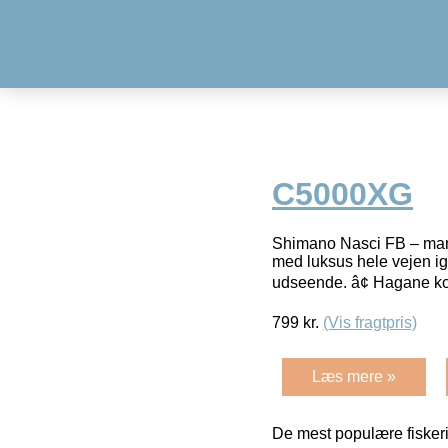
C5000XG
Shimano Nasci FB – man 
med luksus hele vejen i
udseende. â¢ Hagane ko
799
kr.
(Vis fragtpris)
Læs mere »
De mest populære fiskeri