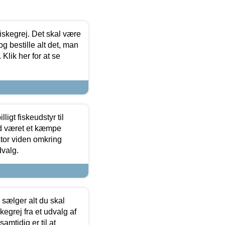
 fiskegrej. Det skal være
og bestille alt det, man
 Klik her for at se
ligt fiskeudstyr til
tid været et kæmpe
stor viden omkring
dvalg.
sælger alt du skal
skegrej fra et udvalg af
samtidig er til at