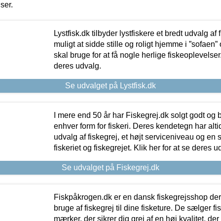
iser.
Lystfisk.dk tilbyder lystfiskere et bredt udvalg af
muligt at sidde stille og roligt hjemme i ”sofaen” 
skal bruge for at få nogle herlige fiskeoplevelser.
deres udvalg.
Se udvalget på Lystfisk.dk
I mere end 50 år har Fiskegrej.dk solgt godt og bil
enhver form for fiskeri. Deres kendetegn har al
udvalg af fiskegrej, et højt serviceniveau og en 
fiskeriet og fiskegrejet. Klik her for at se deres u
Se udvalget på Fiskegrej.dk
Fiskpåkrogen.dk er en dansk fiskegrejsshop der 
bruge af fiskegrej til dine fisketure. De sælger fi
mærker, der sikrer dig grej af en høj kvalitet, der 