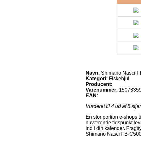
Navn:
Shimano Nasci 
Kategori:
Fiskehjul
Producent:
Varenummer:
1507335
EAN:
Vurderet til
4
ud af 5 stje
En stor portion e-shops t
nuværende tidspunkt leve
ind i din kalender. Frag
Shimano Nasci FB-C50