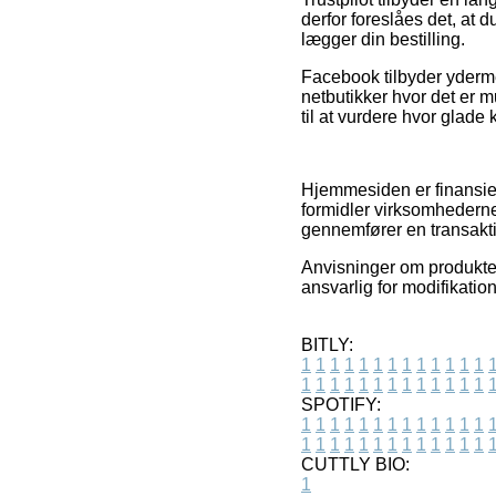
derfor foreslåes det, at
lægger din bestilling.
Facebook tilbyder yderme
netbutikker hvor det er 
til at vurdere hvor glade
Hjemmesiden er finansier
formidler virksomhederne
gennemfører en transakt
Anvisninger om produkter 
ansvarlig for modifikatio
BITLY:
1
1
1
1
1
1
1
1
1
1
1
1
1
1
1
1
1
1
1
1
1
1
1
1
1
1
SPOTIFY:
1
1
1
1
1
1
1
1
1
1
1
1
1
1
1
1
1
1
1
1
1
1
1
1
1
1
CUTTLY BIO:
1