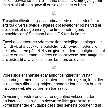
tid kan påvise købet af Shimano Lesath DX, ligegyldigt om
man skal købe en gave til en voksen eller et barn.
Trustpilot tilbyder dig visse udmærkede muligheder for at
eftergå diverse øvrige køberes observationer og herved er
det smart, at du gennemgår online forretningens
anmeldelser af Shimano Lesath DX før du køber.
Facebook genererer ydermere flere belejlige løsninger til at
få indtryk af e-butikkens pålidelighed. I øvrigt møder vi en
del forhandlere på nettet som giver kunderne mulighed for at
levere en evaluering af deres købsoplevelse, som tillige må
anvendes til at afveje tidligere kunders oplevelser.
Vores side er finansieret af annonceindtægter. Vi har
samarbejder med et hav af internet forretninger og formidler
butikkernes tilbud, og indtjener honorar forudsat en bruger
fra vores website udfører en transaktion.
Anvisninger vedrørende varer og online virksomheder
opdateres tit, men vi kan desværre ikke garantere imod
korrektioner der er udarbejdet siden seneste opdatering af