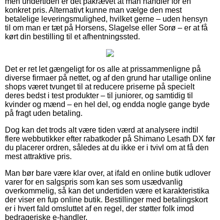
men undertiden er det påkrævet at man handler for en
konkret pris. Alternativt kunne man vælge den mest
betalelige leveringsmulighed, hvilket gerne – uden hensyn
til om man er tæt på Horsens, Slagelse eller Sorø – er at få
kørt din bestilling til et afhentningssted.
Det er ret let gængeligt for os alle at prissammenligne på
diverse firmaer på nettet, og af den grund har utallige online
shops været tvunget til at reducere priserne på specielt
deres bedst i test produkter – til juniorer, og samtidig til
kvinder og mænd – en hel del, og endda nogle gange byde
på fragt uden betaling.
Dog kan det trods alt være tiden værd at analysere indtil
flere webbutikker efter rabatkoder på Shimano Lesath DX før
du placerer ordren, således at du ikke er i tvivl om at få den
mest attraktive pris.
Man bør bare være klar over, at ifald en online butik udlover
varer for en salgspris som kan ses som usædvanlig
overkommelig, så kan det undertiden være et karakteristika
der viser en fup online butik. Bestillinger med betalingskort
er i hvert fald omsluttet af en regel, der støtter folk imod
bedrageriske e-handler.