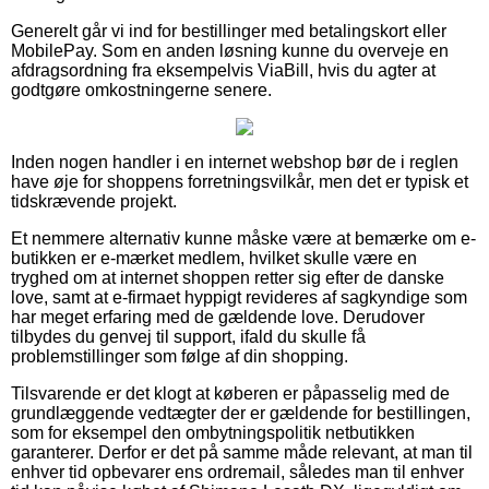
Generelt går vi ind for bestillinger med betalingskort eller
MobilePay. Som en anden løsning kunne du overveje en
afdragsordning fra eksempelvis ViaBill, hvis du agter at
godtgøre omkostningerne senere.
Inden nogen handler i en internet webshop bør de i reglen
have øje for shoppens forretningsvilkår, men det er typisk et
tidskrævende projekt.
Et nemmere alternativ kunne måske være at bemærke om e-
butikken er e-mærket medlem, hvilket skulle være en
tryghed om at internet shoppen retter sig efter de danske
love, samt at e-firmaet hyppigt revideres af sagkyndige som
har meget erfaring med de gældende love. Derudover
tilbydes du genvej til support, ifald du skulle få
problemstillinger som følge af din shopping.
Tilsvarende er det klogt at køberen er påpasselig med de
grundlæggende vedtægter der er gældende for bestillingen,
som for eksempel den ombytningspolitik netbutikken
garanterer. Derfor er det på samme måde relevant, at man til
enhver tid opbevarer ens ordremail, således man til enhver