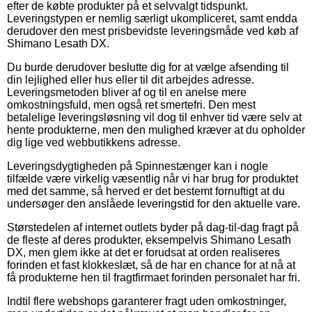
efter de købte produkter på et selvvalgt tidspunkt.
Leveringstypen er nemlig særligt ukompliceret, samt endda
derudover den mest prisbevidste leveringsmåde ved køb af
Shimano Lesath DX.
Du burde derudover beslutte dig for at vælge afsending til
din lejlighed eller hus eller til dit arbejdes adresse.
Leveringsmetoden bliver af og til en anelse mere
omkostningsfuld, men også ret smertefri. Den mest
betalelige leveringsløsning vil dog til enhver tid være selv at
hente produkterne, men den mulighed kræver at du opholder
dig lige ved webbutikkens adresse.
Leveringsdygtigheden på Spinnestænger kan i nogle
tilfælde være virkelig væsentlig når vi har brug for produktet
med det samme, så herved er det bestemt fornuftigt at du
undersøger den anslåede leveringstid for den aktuelle vare.
Størstedelen af internet outlets byder på dag-til-dag fragt på
de fleste af deres produkter, eksempelvis Shimano Lesath
DX, men glem ikke at det er forudsat at orden realiseres
forinden et fast klokkeslæt, så de har en chance for at nå at
få produkterne hen til fragtfirmaet forinden personalet har fri.
Indtil flere webshops garanterer fragt uden omkostninger,