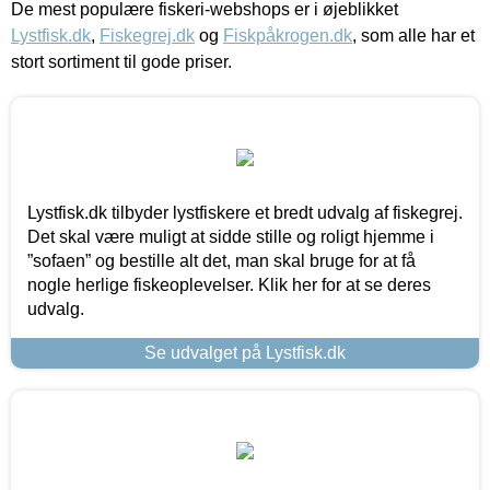
De mest populære fiskeri-webshops er i øjeblikket
Lystfisk.dk
,
Fiskegrej.dk
og
Fiskpåkrogen.dk
, som alle har et
stort sortiment til gode priser.
Lystfisk.dk tilbyder lystfiskere et bredt udvalg af fiskegrej.
Det skal være muligt at sidde stille og roligt hjemme i
”sofaen” og bestille alt det, man skal bruge for at få
nogle herlige fiskeoplevelser. Klik her for at se deres
udvalg.
Se udvalget på Lystfisk.dk