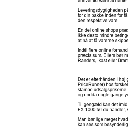
enhver tid være at hente
Leveringsdygtigheden på 
for din pakke inden for 
den respektive vare.
En del online shops præ
ikke desto mindre betinge
at nå at få varerne skippe
Indtil flere online forhan
præcis sum. Ellers bør m
Randers, Ikast eller Bram
Det er efterhånden i høj
PriceRunner) hos forskell
stampe udsalgspriserne p
og endda nogle gange yde
Til gengæld kan det imidl
FX-1000 før du handler, 
Man bør lige meget hvad i
kan ses som besynderligt 