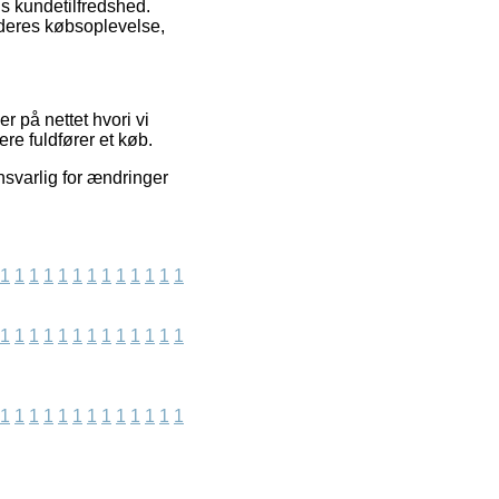
ns kundetilfredshed.
 deres købsoplevelse,
 på nettet hvori vi
re fuldfører et køb.
ansvarlig for ændringer
1
1
1
1
1
1
1
1
1
1
1
1
1
1
1
1
1
1
1
1
1
1
1
1
1
1
1
1
1
1
1
1
1
1
1
1
1
1
1