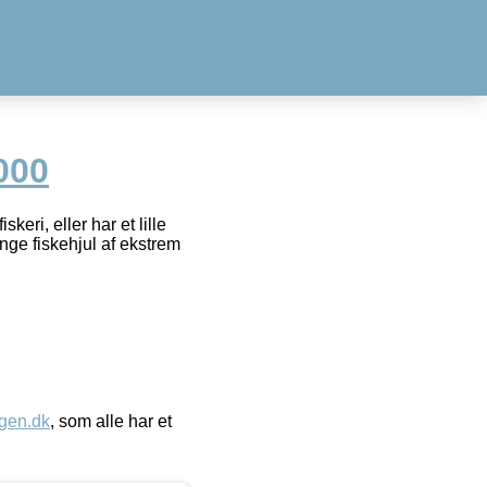
000
keri, eller har et lille
ange fiskehjul af ekstrem
gen.dk
, som alle har et