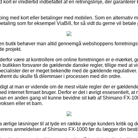
kort er imidlertid indbefattet af en retningslinje, der garanterer
pping med kort eller betalinger med mobilen. Som en alternativ
etaling som for eksempel ViaBill, for så vidt du gerne vil betale 
en butik behøver man altid gennemgå webshoppens forretningsvi
de projekt.
derfor være at kontrollere om online forretningen er e-mærket, g
e butikken forsvarer de gældende danske regler, tillige med at 
specialister der er meget bekendte med de gældende regulativer
åfremt du skulle få dilemmaer i processen med din ordre.
digt at man er vidende om de mest vitale regler der er gældende
d internet firmaet bruger. Derfor er det i øvrigt essesentielt, at 
 man en anden gang vil kunne bevidne sit køb af Shimano FX-100
voksen eller et barn.
ra ærlige løsninger til at tyde en række øvrige kunders kritik og der
lerens anmeldelser af Shimano FX-1000 før du lægger din bestil