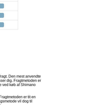
r fragt. Den mest anvendte
asser dig. Fragtmetoden er
ve ved køb af Shimano
 Fragtmetoden er tit en
gsmetode vil dog til