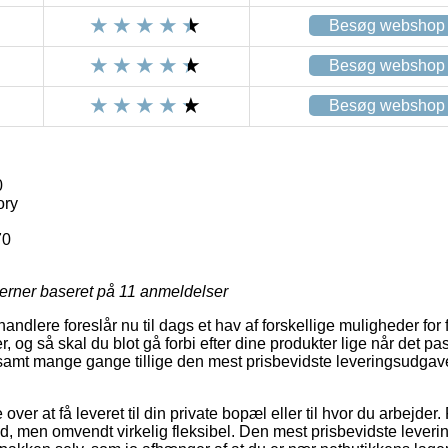
Besøg webshop
Besøg webshop
Besøg webshop
0
ory
70
jerner baseret på
11
anmeldelser
rhandlere foreslår nu til dags et hav af forskellige muligheder fo
r, og så skal du blot gå forbi efter dine produkter lige når det p
, samt mange gange tillige den mest prisbevidste leveringsudga
er at få leveret til din private bopæl eller til hvor du arbejder.
d, men omvendt virkelig fleksibel. Den mest prisbevidste leverin