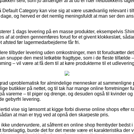
 pakken selv, som jo afhænger af at du er nær netbutikkens lager
Default Category kan vise sig at være usædvanlig relevant i til
få dage, og herved er det nemlig meningsfuldt at man ser den an
sterer 1 dags levering på en masse produkter, eksempelvis S
s af at ordren gennemføres forud for et givent klokkeslæt, såda
t afsted før lagermedarbejderne får fri.
dlere tilbyder levering uden omkostninger, men tit forudsætter det
an snuppe den mest letkøbte fragttype, som i de fleste tilfælde 
ming – vil være at få dem til at køre produkterne til et udleverin
 grad uproblematisk for almindelige mennesker at sammenligne pr
ige butikker på nettet, og til tak har mange online forretninger f
å varerne – til piger og drenge, og desuden også til kvinder og 
 gebyrfri levering.
ertid vise sig lønsomt at kigge forbi diverse online shops efte
sådan at man er tryg ved at opnå den skarpeste pris.
kke undervurdere, at såfremt en online shop frembyder bedst i te
fordelagtig, burde det for det meste være et karakteristika der vi