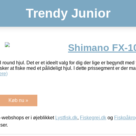
Trendy Junior
Shimano FX-1
round hjul. Det er et ideelt valg for dig der lige er begyndt med fis
ker at fiske med et pålideligt hjul. I dette prissegment er der m
ere)
Køb nu »
-webshops er i øjeblikket
Lystfisk.dk
,
Fiskegrej.dk
og
Fiskpåkro
iser.