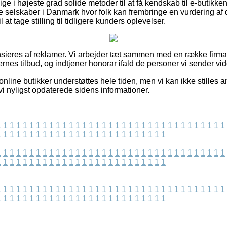
ige i højeste grad solide metoder til at få kendskab til e-butikke
e selskaber i Danmark hvor folk kan frembringe en vurdering af
l at tage stilling til tidligere kunders oplevelser.
eres af reklamer. Vi arbejder tæt sammen med en række firmaer
es tilbud, og indtjener honorar ifald de personer vi sender vide
online butikker understøttes hele tiden, men vi kan ikke stilles 
 vi nyligst opdaterede sidens informationer.
1
1
1
1
1
1
1
1
1
1
1
1
1
1
1
1
1
1
1
1
1
1
1
1
1
1
1
1
1
1
1
1
1
1
1
1
1
1
1
1
1
1
1
1
1
1
1
1
1
1
1
1
1
1
1
1
1
1
1
1
1
1
1
1
1
1
1
1
1
1
1
1
1
1
1
1
1
1
1
1
1
1
1
1
1
1
1
1
1
1
1
1
1
1
1
1
1
1
1
1
1
1
1
1
1
1
1
1
1
1
1
1
1
1
1
1
1
1
1
1
1
1
1
1
1
1
1
1
1
1
1
1
1
1
1
1
1
1
1
1
1
1
1
1
1
1
1
1
1
1
1
1
1
1
1
1
1
1
1
1
1
1
1
1
1
1
1
1
1
1
1
1
1
1
1
1
1
1
1
1
1
1
1