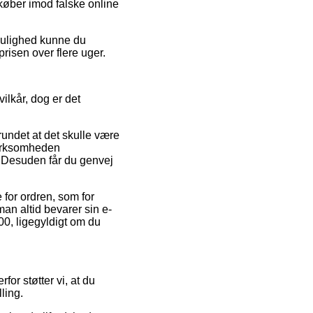
 køber imod falske online
 mulighed kunne du
prisen over flere uger.
lkår, dog er det
rundet at det skulle være
virksomheden
. Desuden får du genvej
 for ordren, som for
man altid bevarer sin e-
0, ligegyldigt om du
for støtter vi, at du
ling.