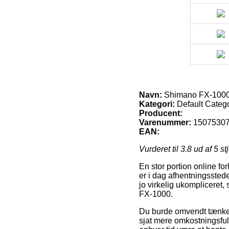
Navn:
Shimano FX-100
Kategori:
Default Categ
Producent:
Varenummer:
1507530
EAN:
Vurderet til
3.8
ud af 5 st
En stor portion online fo
er i dag afhentningsstede
jo virkelig ukompliceret
FX-1000.
Du burde omvendt tænke ov
sjat mere omkostningsful