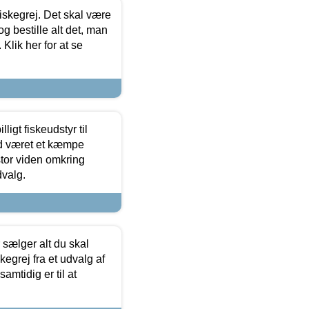
 fiskegrej. Det skal være
og bestille alt det, man
 Klik her for at se
ligt fiskeudstyr til
tid været et kæmpe
stor viden omkring
dvalg.
sælger alt du skal
skegrej fra et udvalg af
samtidig er til at