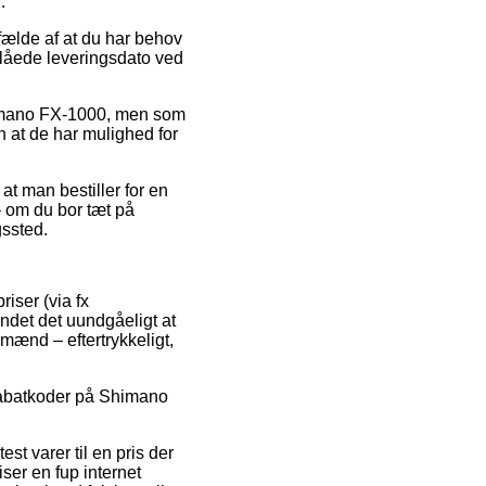
.
fælde af at du har behov
slåede leveringsdato ved
himano FX-1000, men som
n at de har mulighed for
 at man bestiller for en
– om du bor tæt på
gssted.
iser (via fx
undet det uundgåeligt at
mænd – eftertrykkeligt,
r rabatkoder på Shimano
st varer til en pris der
ser en fup internet