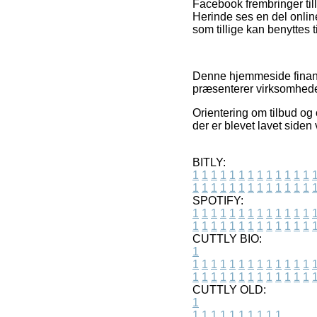
Facebook frembringer till
Herinde ses en del onlin
som tillige kan benyttes ti
Denne hjemmeside finansi
præsenterer virksomhedern
Orientering om tilbud og 
der er blevet lavet siden
BITLY:
1
1
1
1
1
1
1
1
1
1
1
1
1
1
1
1
1
1
1
1
1
1
1
1
1
1
SPOTIFY:
1
1
1
1
1
1
1
1
1
1
1
1
1
1
1
1
1
1
1
1
1
1
1
1
1
1
CUTTLY BIO:
1
1
1
1
1
1
1
1
1
1
1
1
1
1
1
1
1
1
1
1
1
1
1
1
1
1
1
CUTTLY OLD:
1
1
1
1
1
1
1
1
1
1
1