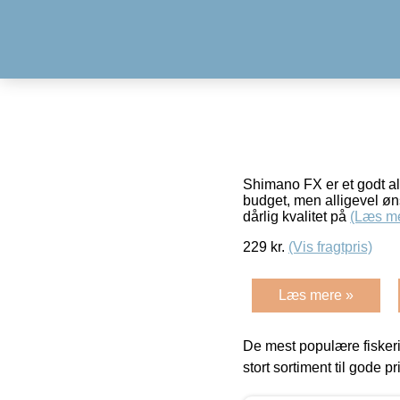
Shimano FX er et godt all 
budget, men alligevel øns
dårlig kvalitet på
(Læs m
229
kr.
(Vis fragtpris)
Læs mere »
De mest populære fiskeri
stort sortiment til gode pr