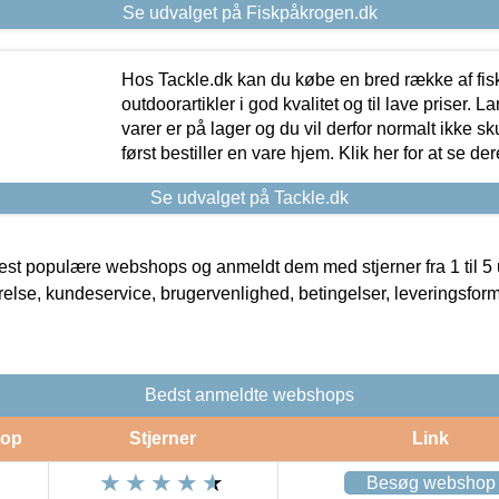
Se udvalget på Fiskpåkrogen.dk
Hos Tackle.dk kan du købe en bred række af fis
outdoorartikler i god kvalitet og til lave priser. L
varer er på lager og du vil derfor normalt ikke sk
først bestiller en vare hjem. Klik her for at se de
Se udvalget på Tackle.dk
t populære webshops og anmeldt dem med stjerner fra 1 til 5 ud
rrelse, kundeservice, brugervenlighed, betingelser, leveringsfor
Bedst anmeldte webshops
op
Stjerner
Link
Besøg webshop