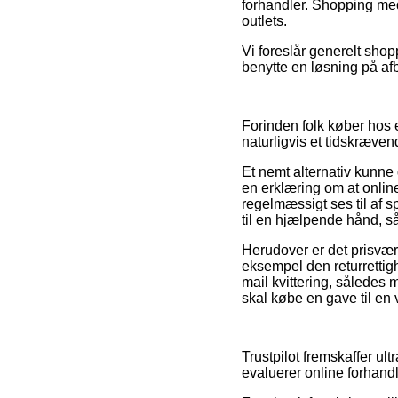
forhandler. Shopping med 
outlets.
Vi foreslår generelt sho
benytte en løsning på afb
Forinden folk køber hos 
naturligvis et tidskræven
Et nemt alternativ kunne 
en erklæring om at onlin
regelmæssigt ses til af 
til en hjælpende hånd, s
Herudover er det prisvær
eksempel den returrettighe
mail kvittering, således
skal købe en gave til en 
Trustpilot fremskaffer ult
evaluerer online forhand