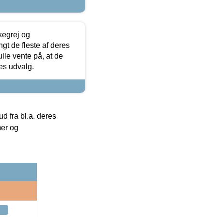
kegrej og
angt de fleste af deres
ulle vente på, at de
res udvalg.
 fra bl.a. deres
mer og