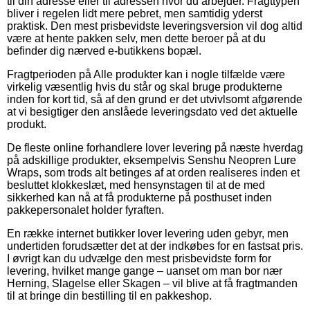
til din adresse eller til adressen hvor du arbejder. Fragttypen
bliver i regelen lidt mere pebret, men samtidig yderst
praktisk. Den mest prisbevidste leveringsversion vil dog altid
være at hente pakken selv, men dette beroer på at du
befinder dig nærved e-butikkens bopæl.
Fragtperioden på Alle produkter kan i nogle tilfælde være
virkelig væsentlig hvis du står og skal bruge produkterne
inden for kort tid, så af den grund er det utvivlsomt afgørende
at vi besigtiger den anslåede leveringsdato ved det aktuelle
produkt.
De fleste online forhandlere lover levering på næste hverdag
på adskillige produkter, eksempelvis Senshu Neopren Lure
Wraps, som trods alt betinges af at orden realiseres inden et
besluttet klokkeslæt, med hensynstagen til at de med
sikkerhed kan nå at få produkterne på posthuset inden
pakkepersonalet holder fyraften.
En række internet butikker lover levering uden gebyr, men
undertiden forudsætter det at der indkøbes for en fastsat pris.
I øvrigt kan du udvælge den mest prisbevidste form for
levering, hvilket mange gange – uanset om man bor nær
Herning, Slagelse eller Skagen – vil blive at få fragtmanden
til at bringe din bestilling til en pakkeshop.