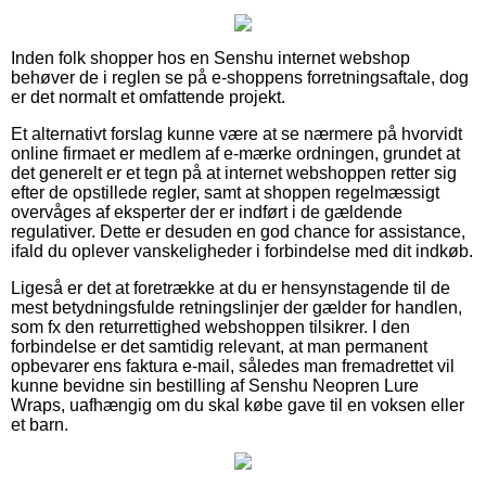
Inden folk shopper hos en Senshu internet webshop
behøver de i reglen se på e-shoppens forretningsaftale, dog
er det normalt et omfattende projekt.
Et alternativt forslag kunne være at se nærmere på hvorvidt
online firmaet er medlem af e-mærke ordningen, grundet at
det generelt er et tegn på at internet webshoppen retter sig
efter de opstillede regler, samt at shoppen regelmæssigt
overvåges af eksperter der er indført i de gældende
regulativer. Dette er desuden en god chance for assistance,
ifald du oplever vanskeligheder i forbindelse med dit indkøb.
Ligeså er det at foretrække at du er hensynstagende til de
mest betydningsfulde retningslinjer der gælder for handlen,
som fx den returrettighed webshoppen tilsikrer. I den
forbindelse er det samtidig relevant, at man permanent
opbevarer ens faktura e-mail, således man fremadrettet vil
kunne bevidne sin bestilling af Senshu Neopren Lure
Wraps, uafhængig om du skal købe gave til en voksen eller
et barn.