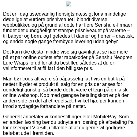
Det er i dag usædvanlig hensigtsmæssigt for almindelige
dødelige at vurdere prisniveauet i blandt diverse
webbutikker, og på grund af dette har flere Senshu e-firmaer
fundet det uundgåeligt at stampe prisniveauet på varerne –
til babyer og børn, og ligeledes til damer og herrer – drastisk,
og endda nogle gange frembyde levering uden gebyr.
Det kan ikke desto mindre vise sig gavnligt at se nærmere
på et par online outlets efter rabatkoder på Senshu Neopren
Lure Wraps forud for at du bestiller, således at du er
velinformeret til at få fat i den billigste pris.
Man bør trods alt være så påpasselig, at hvis en butik på
nettet tilbyder et produkt til salg for en pris der anses for
uendeligt gunstig, så burde det tit være et tegn på en falsk
online webshop. Køb med gængse betalingskort er på den
anden side en del af et regelsæt, hvilket hjælper kunden
imod snydagtige forhandlere på nettet.
Generelt anbefaler vi kortbestillinger eller MobilePay. Som
en anden løsning bør du udnytte en løsning på afbetaling fra
for eksempel ViaBill, i tilfælde af at du gerne vil godtgøre
beløbet ude i fremtiden.