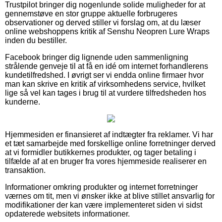
Trustpilot bringer dig nogenlunde solide muligheder for at
gennemstøve en stor gruppe aktuelle forbrugeres
observationer og derved stiller vi forslag om, at du læser
online webshoppens kritik af Senshu Neopren Lure Wraps
inden du bestiller.
Facebook bringer dig lignende uden sammenligning
strålende genveje til at få en idé om internet forhandlerens
kundetilfredshed. I øvrigt ser vi endda online firmaer hvor
man kan skrive en kritik af virksomhedens service, hvilket
lige så vel kan tages i brug til at vurdere tilfredsheden hos
kunderne.
Hjemmesiden er finansieret af indtægter fra reklamer. Vi har
et tæt samarbejde med forskellige online forretninger derved
at vi formidler butikkernes produkter, og tager betaling i
tilfælde af at en bruger fra vores hjemmeside realiserer en
transaktion.
Informationer omkring produkter og internet forretninger
værnes om tit, men vi ønsker ikke at blive stillet ansvarlig for
modifikationer der kan være implementeret siden vi sidst
opdaterede websitets informationer.