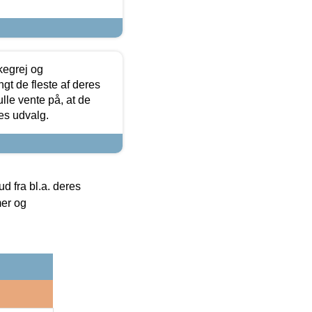
kegrej og
angt de fleste af deres
ulle vente på, at de
res udvalg.
 fra bl.a. deres
mer og