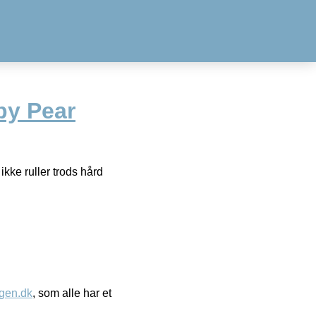
by Pear
kke ruller trods hård
gen.dk
, som alle har et