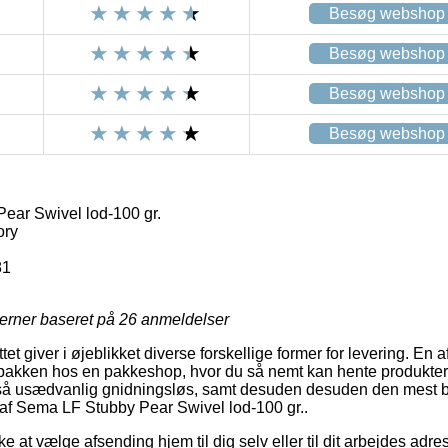
Besøg webshop
Besøg webshop
Besøg webshop
Besøg webshop
ar Swivel lod-100 gr.
ory
81
jerner baseret på
26
anmeldelser
et giver i øjeblikket diverse forskellige former for levering. En 
et pakken hos en pakkeshop, hvor du så nemt kan hente produkter
tså usædvanlig gnidningsløs, samt desuden desuden den mest b
af Sema LF Stubby Pear Swivel lod-100 gr..
e at vælge afsending hjem til dig selv eller til dit arbejdes adres