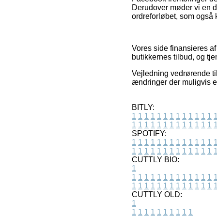
Derudover møder vi en de
ordreforløbet, som også 
Vores side finansieres af
butikkernes tilbud, og tj
Vejledning vedrørende ti
ændringer der muligvis er
BITLY:
1
1
1
1
1
1
1
1
1
1
1
1
1
1
1
1
1
1
1
1
1
1
1
1
1
1
SPOTIFY:
1
1
1
1
1
1
1
1
1
1
1
1
1
1
1
1
1
1
1
1
1
1
1
1
1
1
CUTTLY BIO:
1
1
1
1
1
1
1
1
1
1
1
1
1
1
1
1
1
1
1
1
1
1
1
1
1
1
1
CUTTLY OLD:
1
1
1
1
1
1
1
1
1
1
1