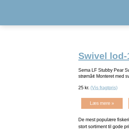
Swivel lod-
Sema LF Stubby Pear Swive
strømâ¢ Monteret med svi
25
kr.
(Vis fragtpris)
Læs mere »
De mest populære fiskeri
stort sortiment til gode pr