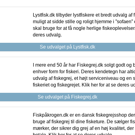
Lystfisk.dk tilbyder lystfiskere et bredt udvalg af
muligt at sidde stille og roligt hjemme i ”sofaen” 
skal bruge for at få nogle herlige fiskeoplevelser.
deres udvalg.
Se udvalget på Lystfisk.dk
I mere end 50 år har Fiskegrej.dk solgt godt og bil
enhver form for fiskeri. Deres kendetegn har al
udvalg af fiskegrej, et højt serviceniveau og en 
fiskeriet og fiskegrejet. Klik her for at se deres u
Se udvalget på Fiskegrej.dk
Fiskpåkrogen.dk er en dansk fiskegrejsshop der 
bruge af fiskegrej til dine fisketure. De sælger fi
mærker, der sikrer dig grej af en høj kvalitet, der 
betale. Klik her for at se deres udvalg.