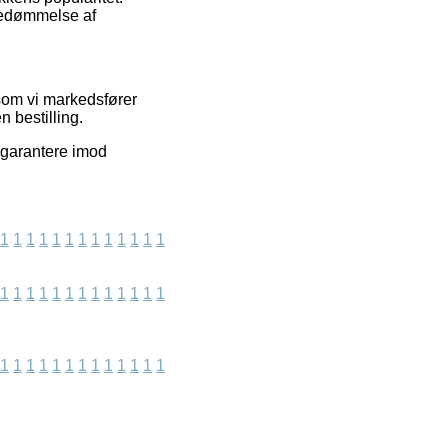
 bedømmelse af
rsom vi markedsfører
 bestilling.
 garantere imod
1
1
1
1
1
1
1
1
1
1
1
1
1
1
1
1
1
1
1
1
1
1
1
1
1
1
1
1
1
1
1
1
1
1
1
1
1
1
1