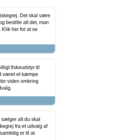
 fiskegrej. Det skal være
og bestille alt det, man
 Klik her for at se
ligt fiskeudstyr til
tid været et kæmpe
stor viden omkring
dvalg.
sælger alt du skal
skegrej fra et udvalg af
samtidig er til at