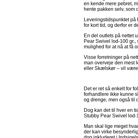
en kende mere pebret, me
hente pakken selv, som d
Leveringstidspunktet på 
for kort tid, og derfor er
En del outlets på nettet
Pear Swivel lod-100 gr., 
mulighed for at nå at få 
Visse forretninger på net
man overveje den mest l
eller Skælskør – vil være
Det er ret så enkelt for 
forhandlere ikke kunne sl
og drenge, men også til 
Dog kan det til hver en t
Stubby Pear Swivel lod-10
Man skal lige meget hvad 
der kan virke besynderli
dog inkluderet i Indsige