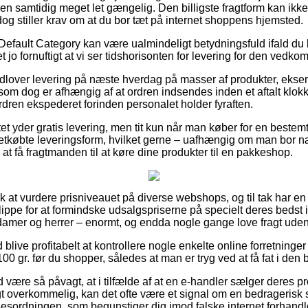
n samtidig meget let gængelig. Den billigste fragtform kan ikk
og stiller krav om at du bor tæt på internet shoppens hjemsted.
Default Category kan være ualmindeligt betydningsfuld ifald d
 det jo fornuftigt at vi ser tidshorisonten for levering for den ved
 udlover levering på næste hverdag på masser af produkter, ek
som dog er afhængig af at ordren indsendes inden et aftalt klok
ordren ekspederet forinden personalet holder fyraften.
tet yder gratis levering, men tit kun når man køber for en beste
etkøbte leveringsform, hvilket gerne – uafhængig om man bor n
 at få fragtmanden til at køre dine produkter til en pakkeshop.
folk at vurdere prisniveauet på diverse webshops, og til tak har e
ippe for at formindske udsalgspriserne på specielt deres bedst i t
damer og herrer – enormt, og endda nogle gange love fragt uden
id blive profitabelt at kontrollere nogle enkelte online forretning
0 gr. før du shopper, således at man er tryg ved at få fat i den b
være så påvagt, at i tilfælde af at en e-handler sælger deres pr
gt overkommelig, kan det ofte være et signal om en bedragerisk
lsesordningen, som begunstiger dig imod falske internet forhandl