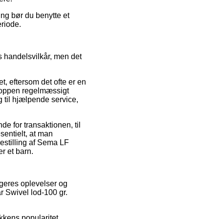
ing bør du benytte et
eriode.
s handelsvilkår, men det
et, eftersom det ofte er en
shoppen regelmæssigt
 til hjælpende service,
e for transaktionen, til
sentielt, at man
estilling af Sema LF
r et barn.
ugeres oplevelser og
r Swivel lod-100 gr.
kkens popularitet.