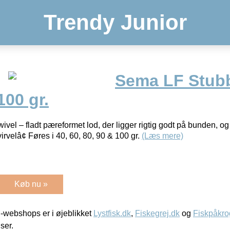
Trendy Junior
Sema LF Stub
100 gr.
l – fladt pæreformet lod, der ligger rigtig godt på bunden, og i
rvelâ¢ Føres i 40, 60, 80, 90 & 100 gr.
(Læs mere)
Køb nu »
-webshops er i øjeblikket
Lystfisk.dk
,
Fiskegrej.dk
og
Fiskpåkro
iser.