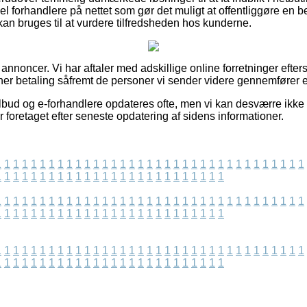
l forhandlere på nettet som gør det muligt at offentliggøre en
kan bruges til at vurdere tilfredsheden hos kunderne.
 annoncer. Vi har aftaler med adskillige online forretninger efte
ener betaling såfremt de personer vi sender videre gennemfører en
lbud og e-forhandlere opdateres ofte, men vi kan desværre ikke
 foretaget efter seneste opdatering af sidens informationer.
1
1
1
1
1
1
1
1
1
1
1
1
1
1
1
1
1
1
1
1
1
1
1
1
1
1
1
1
1
1
1
1
1
1
1
1
1
1
1
1
1
1
1
1
1
1
1
1
1
1
1
1
1
1
1
1
1
1
1
1
1
1
1
1
1
1
1
1
1
1
1
1
1
1
1
1
1
1
1
1
1
1
1
1
1
1
1
1
1
1
1
1
1
1
1
1
1
1
1
1
1
1
1
1
1
1
1
1
1
1
1
1
1
1
1
1
1
1
1
1
1
1
1
1
1
1
1
1
1
1
1
1
1
1
1
1
1
1
1
1
1
1
1
1
1
1
1
1
1
1
1
1
1
1
1
1
1
1
1
1
1
1
1
1
1
1
1
1
1
1
1
1
1
1
1
1
1
1
1
1
1
1
1