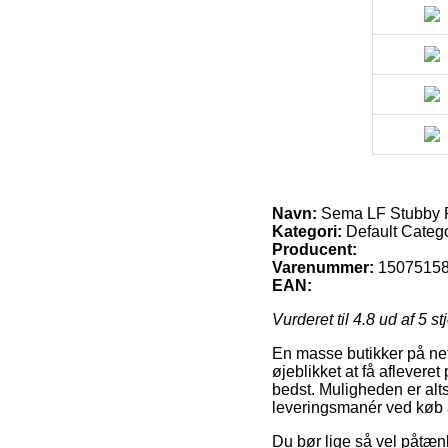
Navn:
Sema LF Stubby Pe
Kategori:
Default Categ
Producent:
Varenummer:
1507515
EAN:
Vurderet til
4.8
ud af 5 st
En masse butikker på nett
øjeblikket at få aflever
bedst. Muligheden er al
leveringsmanér ved køb 
Du bør lige så vel påtænk