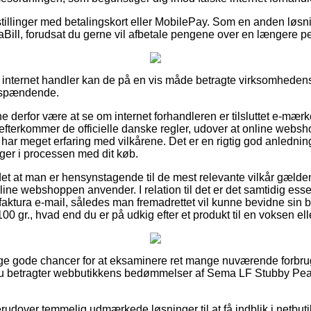
stillinger med betalingskort eller MobilePay. Som en anden løsn
aBill, forudsat du gerne vil afbetale pengene over en længere p
 internet handler kan de på en vis måde betragte virksomheden
r spændende.
ne derfor være at se om internet forhandleren er tilsluttet e-mærk
efterkommer de officielle danske regler, udover at online web
har meget erfaring med vilkårene. Det er en rigtig god anledning
nger i processen med dit køb.
et at man er hensynstagende til de mest relevante vilkår gældend
ine webshoppen anvender. I relation til det er det samtidig esse
aktura e-mail, således man fremadrettet vil kunne bevidne sin b
0 gr., hvad end du er på udkig efter et produkt til en voksen elle
llige gode chancer for at eksaminere ret mange nuværende forbr
t du betragter webbutikkens bedømmelser af Sema LF Stubby Pea
udover temmelig udmærkede løsninger til at få indblik i netbuti