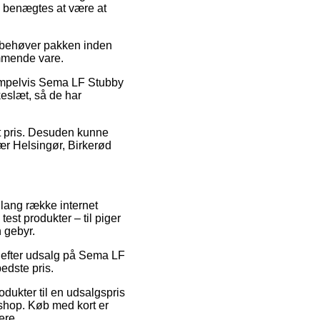
e benægtes at være at
u behøver pakken inden
kommende vare.
sempelvis Sema LF Stubby
keslæt, så de har
mt pris. Desuden kunne
ær Helsingør, Birkerød
n lang række internet
est produkter – til piger
 gebyr.
er efter udsalg på Sema LF
edste pris.
odukter til en udsalgspris
 shop. Køb med kort er
ere.