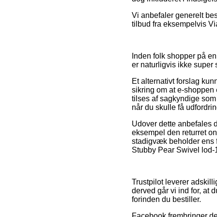
Vi anbefaler generelt be
tilbud fra eksempelvis Vi
Inden folk shopper på en
er naturligvis ikke supe
Et alternativt forslag kun
sikring om at e-shoppen 
tilses af sagkyndige som 
når du skulle få udfordri
Udover dette anbefales d
eksempel den returret onl
stadigvæk beholder ens f
Stubby Pear Swivel lod-10
Trustpilot leverer adski
derved går vi ind for, a
forinden du bestiller.
Facebook frembringer der