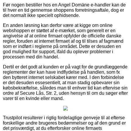
Før nogen bestiller hos en Angel Domäne e-handler kan de
til hver en tid gennemse shoppens forretningsaftale, dog er
det normalt ikke specielt ophidsende.
En anden løsning kan derfor være at kigge om online
webshoppen er støttet af e-mærket, som generelt er en
angivelse af at online firmaet opfylder de officielle danske
regler, foruden at internet firmaet af og til tilses af fagmænd
som er indført i reglerne på området. Dette er desuden en
god mulighed for support, ifald du oplever problemer i
processen med din handel.
Dertil er det godt at kunden er på vagt for de grundlæggende
reglementer der kan have indflydelse på handlen, som fx
den bytteret internet selskabet kører med. I den forbindelse
er det desuden essesentielt, at man stadig opbevarer sin
købsbekræftelse, således man til enhver tid kan eftervise sin
ordre af Secure Lås, Str. 2, uden hensyn til om du søger efter
varer til en kvinde eller mand.
Trustpilot resulterer i rigtig fordelagtige genveje til at efterse
forskellige andre brugeres bedømmelser og af den grund er
det prisværdigt, at du efterforsker online firmaets