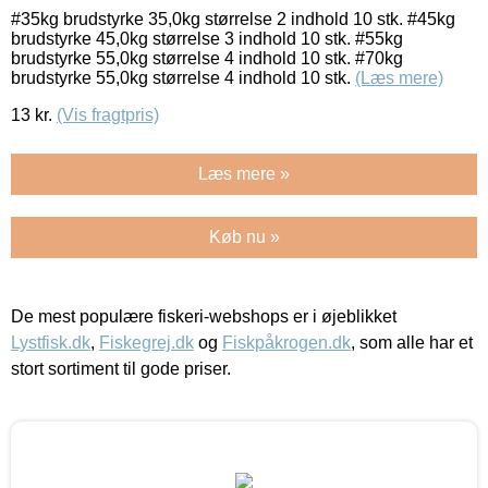
#35kg brudstyrke 35,0kg størrelse 2 indhold 10 stk. #45kg
brudstyrke 45,0kg størrelse 3 indhold 10 stk. #55kg
brudstyrke 55,0kg størrelse 4 indhold 10 stk. #70kg
brudstyrke 55,0kg størrelse 4 indhold 10 stk.
(Læs mere)
13
kr.
(Vis fragtpris)
Læs mere »
Køb nu »
De mest populære fiskeri-webshops er i øjeblikket
Lystfisk.dk
,
Fiskegrej.dk
og
Fiskpåkrogen.dk
, som alle har et
stort sortiment til gode priser.