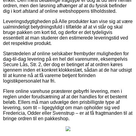
enkel. Den mest betalelige fragttype er dog at du selv henter
ordren, men den løsning afhænger af at du fysisk befinder
dig i kort afstand af online webshoppens tilholdssted.
Leveringsdygtigheden på Alle produkter kan vise sig at være
ualmindeligt betydningsfuld i tilfælde af at vi står og skal
bruge pakken om kort tid, og derfor er det tydeligvis
essentielt at man studerer den estimerede leveringstid ved
det respektive produkt.
Størstedelen af online selskaber frembyder muligheden for
dag-til-dag levering på en hel del varenumre, eksempelvis
Secure Lås, Str. 2, der dog er betinget af at ordren køres
igennem inden et konkret klokkeslæt, sådan at de har udsigt
til at kunne nå at få varerne betjent forinden
logistikpersonalet har fri.
Flere online varehuse præsterer gebyrfri levering, men i
reglen under forudsætning af at der handles for et bestemt
beløb. Ellers må man udvælge den prisbilligste type af
levering, som tit – ligegyldigt om man opholder sig ved
Fredericia, Odder eller Svenstrup – er at få fragtmanden til at
bringe ordren til en pakkeshop.