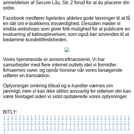
anmeldelser af Secure Lås, Str. 2 forud for at du placerer din
ordre.
Facebook medfører ligeledes aldeles gode løsninger til at få
en idé om e-butikkens troværdighed. Desuden møder vi
endda webshops som giver folk mulighed for at publicere en
evaluering af købsoplevelsen, som også bør anvendes til at
bedømme kundetilfredsheden.
Vores hjemmeside er annoncefinansieret. Vi har
samarbejder med flere internet outlets idet vi formidler
firmaernes varer, og opnår honorar når vores besøgende
udfører en transaktion.
Oplysninger omkring tilbud og e-handler værnes om
jævnligt, men vi kan ikke stilles ansvarlig for rettelser der kan
være foretaget siden vi sidst opdaterede vores oplysninger.
BITLY:
1
1
1
1
1
1
1
1
1
1
1
1
1
1
1
1
1
1
1
1
1
1
1
1
1
1
1
1
1
1
1
1
1
1
1
1
1
1
1
1
1
1
1
1
1
1
1
1
1
1
1
1
1
1
1
1
1
1
1
1
1
1
1
1
1
1
1
1
1
1
1
1
1
1
1
1
1
1
1
1
1
1
1
1
1
1
1
1
1
1
1
1
1
1
1
1
1
1
1
1