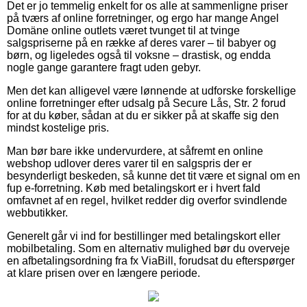
Det er jo temmelig enkelt for os alle at sammenligne priser
på tværs af online forretninger, og ergo har mange Angel
Domäne online outlets været tvunget til at tvinge
salgspriserne på en række af deres varer – til babyer og
børn, og ligeledes også til voksne – drastisk, og endda
nogle gange garantere fragt uden gebyr.
Men det kan alligevel være lønnende at udforske forskellige
online forretninger efter udsalg på Secure Lås, Str. 2 forud
for at du køber, sådan at du er sikker på at skaffe sig den
mindst kostelige pris.
Man bør bare ikke undervurdere, at såfremt en online
webshop udlover deres varer til en salgspris der er
besynderligt beskeden, så kunne det tit være et signal om en
fup e-forretning. Køb med betalingskort er i hvert fald
omfavnet af en regel, hvilket redder dig overfor svindlende
webbutikker.
Generelt går vi ind for bestillinger med betalingskort eller
mobilbetaling. Som en alternativ mulighed bør du overveje
en afbetalingsordning fra fx ViaBill, forudsat du efterspørger
at klare prisen over en længere periode.