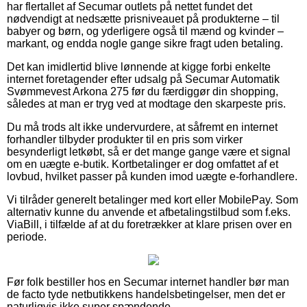
har flertallet af Secumar outlets på nettet fundet det
nødvendigt at nedsætte prisniveauet på produkterne – til
babyer og børn, og yderligere også til mænd og kvinder –
markant, og endda nogle gange sikre fragt uden betaling.
Det kan imidlertid blive lønnende at kigge forbi enkelte
internet foretagender efter udsalg på Secumar Automatik
Svømmevest Arkona 275 før du færdiggør din shopping,
således at man er tryg ved at modtage den skarpeste pris.
Du må trods alt ikke undervurdere, at såfremt en internet
forhandler tilbyder produkter til en pris som virker
besynderligt letkøbt, så er det mange gange være et signal
om en uægte e-butik. Kortbetalinger er dog omfattet af et
lovbud, hvilket passer på kunden imod uægte e-forhandlere.
Vi tilråder generelt betalinger med kort eller MobilePay. Som
alternativ kunne du anvende et afbetalingstilbud som f.eks.
ViaBill, i tilfælde af at du foretrækker at klare prisen over en
periode.
Før folk bestiller hos en Secumar internet handler bør man
de facto tyde netbutikkens handelsbetingelser, men det er
naturligvis ikke super spændende.