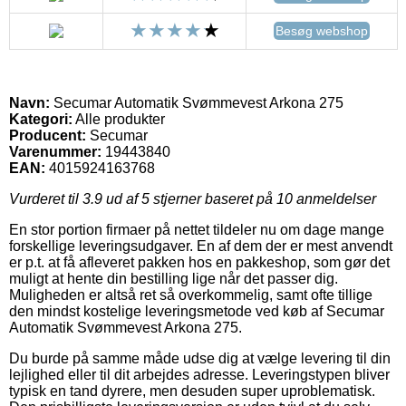
Besøg webshop
Navn:
Secumar Automatik Svømmevest Arkona 275
Kategori:
Alle produkter
Producent:
Secumar
Varenummer:
19443840
EAN:
4015924163768
Vurderet til
3.9
ud af 5 stjerner baseret på
10
anmeldelser
En stor portion firmaer på nettet tildeler nu om dage mange
forskellige leveringsudgaver. En af dem der er mest anvendt
er p.t. at få afleveret pakken hos en pakkeshop, som gør det
muligt at hente din bestilling lige når det passer dig.
Muligheden er altså ret så overkommelig, samt ofte tillige
den mindst kostelige leveringsmetode ved køb af Secumar
Automatik Svømmevest Arkona 275.
Du burde på samme måde udse dig at vælge levering til din
lejlighed eller til dit arbejdes adresse. Leveringstypen bliver
typisk en tand dyrere, men desuden super uproblematisk.