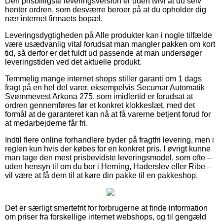
Den prisbilligste leveringsversion er uden tvivl at du selv
henter ordren, som desværre beroer på at du opholder dig
nær internet firmaets bopæl.
Leveringsdygtigheden på Alle produkter kan i nogle tilfælde
være usædvanlig vital forudsat man mangler pakken om kort
tid, så derfor er det fuldt ud passende at man undersøger
leveringstiden ved det aktuelle produkt.
Temmelig mange internet shops stiller garanti om 1 dags
fragt på en hel del varer, eksempelvis Secumar Automatik
Svømmevest Arkona 275, som imidlertid er forudsat at
ordren gennemføres før et konkret klokkeslæt, med det
formål at de garanteret kan nå at få varerne betjent forud for
at medarbejderne får fri.
Indtil flere online forhandlere byder på fragtfri levering, men i
reglen kun hvis der købes for en konkret pris. I øvrigt kunne
man tage den mest prisbevidste leveringsmodel, som ofte –
uden hensyn til om du bor i Herning, Haderslev eller Ribe –
vil være at få dem til at køre din pakke til en pakkeshop.
Det er særligt smertefrit for forbrugerne at finde information
om priser fra forskellige internet webshops, og til gengæld