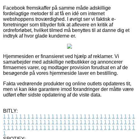
Facebook fremskaffer på samme måde adskillige
fordelagtige metoder til at få en idé om internet
webshoppens troværdighed. I øvrigt ser vi faktisk e-
forretninger som tilbyder folk at aflevere en kritik af
ordreforløbet, hvilket tilmed må benyttes til at danne dig et
indtryk af hvor glade kunderne er.
Hjemmesiden er finansieret ved hjælp af reklamer. Vi
samarbejder med adskillige netbutikker og annoncerer
firmaernes varer, og modtager provision forudsat en af de
besøgende på vores hjemmeside laver en bestilling.
Fakta vedrørende produkter og online outlets opdateres tit,
men vi kan ikke garantere imod forandringer der måtte være
udført efter sidste opdatering af de viste data.
BITLY:
1
1
1
1
1
1
1
1
1
1
1
1
1
1
1
1
1
1
1
1
1
1
1
1
1
1
1
1
1
1
1
1
1
1
1
1
1
1
1
1
1
1
1
1
1
1
1
1
1
1
1
1
1
1
1
1
1
1
1
1
1
1
1
1
1
1
1
1
1
1
1
1
1
1
1
1
1
1
1
1
1
1
1
1
1
1
1
1
1
1
1
1
1
1
1
1
1
1
1
1
SPOTIFY: