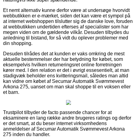
Et nemt alternativ kunne derfor være at undersøge hvorvidt
webbutikken er e-mærket, siden det kan være et sympol på
at internet webshoppen tilslutter sig de danske love, foruden
at webbutikken undertiden efterses af specialister som har
megen viden om de gældende vilkår. Desuden tilbydes du
anledning til bistand, for så vidt du oplever problemer med
din shopping.
Desuden tilrådes det at kunden er vaks omkring de mest
aktuelle bestemmelser der har betydning for købet, som
eksempelvis hvilken returneringsret online forretningen
kører med. I den relation er det i øvrigt essesentielt, at man
stadigvæk beholder ens kvitteringsmail, således man altid
kan vidne om købet af Secumar Automatik Svømmevest
Arkona 275, uanset om man skal shoppe til en voksen eller
et barn.
Trustpilot tilbyder de facto passende chancer for at
eksaminere en lang række andre brugeres ratings og derfor
er det smart, at du beser internet virksomhedens
anmeldelser af Secumar Automatik Svømmevest Arkona
275 inden du handler.