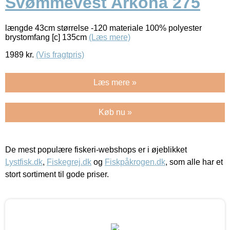
Svømmevest Arkona 275
længde 43cm størrelse -120 materiale 100% polyester
brystomfang [c] 135cm
(Læs mere)
1989
kr.
(Vis fragtpris)
Læs mere »
Køb nu »
De mest populære fiskeri-webshops er i øjeblikket
Lystfisk.dk
,
Fiskegrej.dk
og
Fiskpåkrogen.dk
, som alle har et
stort sortiment til gode priser.