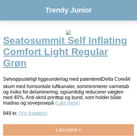
Trendy Junior
Seatosummit Self Inflating
Comfort Light Regular
Grøn
Selvoppusteligt liggeunderlag med patenteretDelta Coreâ¢
skum med horisontale luftkanaler, somminimerer varmetab
og risiko for delaminering, ogsamtidig reducerer vægten
med 40%. Anti-skrid printtop og bund, som holder både
madras og soveposepå
(Læs mere)
849
kr.
(Vis fragtpris)
Læs mere »