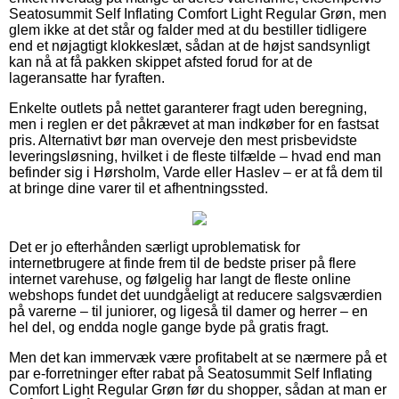
Seatosummit Self Inflating Comfort Light Regular Grøn, men
glem ikke at det står og falder med at du bestiller tidligere
end et nøjagtigt klokkeslæt, sådan at de højst sandsynligt
kan nå at få pakken skippet afsted forud for at de
lageransatte har fyraften.
Enkelte outlets på nettet garanterer fragt uden beregning,
men i reglen er det påkrævet at man indkøber for en fastsat
pris. Alternativt bør man overveje den mest prisbevidste
leveringsløsning, hvilket i de fleste tilfælde – hvad end man
befinder sig i Hørsholm, Varde eller Haslev – er at få dem til
at bringe dine varer til et afhentningssted.
Det er jo efterhånden særligt uproblematisk for
internetbrugere at finde frem til de bedste priser på flere
internet varehuse, og følgelig har langt de fleste online
webshops fundet det uundgåeligt at reducere salgsværdien
på varerne – til juniorer, og ligeså til damer og herrer – en
hel del, og endda nogle gange byde på gratis fragt.
Men det kan immervæk være profitabelt at se nærmere på et
par e-forretninger efter rabat på Seatosummit Self Inflating
Comfort Light Regular Grøn før du shopper, sådan at man er