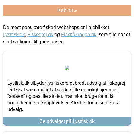
Køb nu »
De mest populære fiskeri-webshops er i øjeblikket
Lystfisk.dk
,
Fiskegrej.dk
og
Fiskpåkrogen.dk
, som alle har et
stort sortiment til gode priser.
Lystfisk.dk tilbyder lystfiskere et bredt udvalg af fiskegrej.
Det skal være muligt at sidde stille og roligt hjemme i
”sofaen” og bestille alt det, man skal bruge for at få
nogle herlige fiskeoplevelser. Klik her for at se deres
udvalg.
Se udvalget på Lystfisk.dk