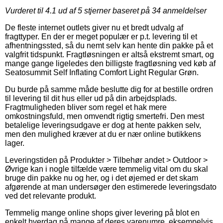
Vurderet til
4.1
ud af 5 stjerner baseret på
34
anmeldelser
De fleste internet outlets giver nu et bredt udvalg af
fragttyper. En der er meget populær er p.t. levering til et
afhentningssted, så du nemt selv kan hente din pakke på et
valgfrit tidspunkt. Fragtløsningen er altså ekstremt smart, og
mange gange ligeledes den billigste fragtløsning ved køb af
Seatosummit Self Inflating Comfort Light Regular Grøn.
Du burde på samme måde beslutte dig for at bestille ordren
til levering til dit hus eller ud på din arbejdsplads.
Fragtmuligheden bliver som regel et hak mere
omkostningsfuld, men omvendt rigtig smertefri. Den mest
betalelige leveringsudgave er dog at hente pakken selv,
men den mulighed kræver at du er nær online butikkens
lager.
Leveringstiden på Produkter > Tilbehør andet > Outdoor >
Øvrige kan i nogle tilfælde være temmelig vital om du skal
bruge din pakke nu og her, og i det øjemed er det skam
afgørende at man undersøger den estimerede leveringsdato
ved det relevante produkt.
Temmelig mange online shops giver levering på blot en
enkelt hverdag på mange af deres varenumre, eksempelvis