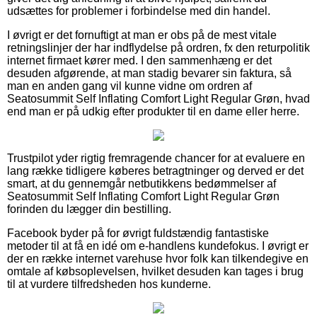
udsættes for problemer i forbindelse med din handel.
I øvrigt er det fornuftigt at man er obs på de mest vitale
retningslinjer der har indflydelse på ordren, fx den returpolitik
internet firmaet kører med. I den sammenhæng er det
desuden afgørende, at man stadig bevarer sin faktura, så
man en anden gang vil kunne vidne om ordren af
Seatosummit Self Inflating Comfort Light Regular Grøn, hvad
end man er på udkig efter produkter til en dame eller herre.
Trustpilot yder rigtig fremragende chancer for at evaluere en
lang række tidligere køberes betragtninger og derved er det
smart, at du gennemgår netbutikkens bedømmelser af
Seatosummit Self Inflating Comfort Light Regular Grøn
forinden du lægger din bestilling.
Facebook byder på for øvrigt fuldstændig fantastiske
metoder til at få en idé om e-handlens kundefokus. I øvrigt er
der en række internet varehuse hvor folk kan tilkendegive en
omtale af købsoplevelsen, hvilket desuden kan tages i brug
til at vurdere tilfredsheden hos kunderne.