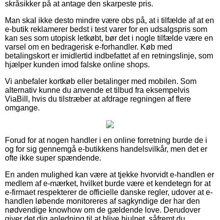
skråsikker på at antage den skarpeste pris.
Man skal ikke desto mindre være obs på, at i tilfælde af at en
e-butik reklamerer bedst i test varer for en udsalgspris som
kan ses som utopisk letkøbt, bør det i nogle tilfælde være en
varsel om en bedragerisk e-forhandler. Køb med
betalingskort er imidlertid indbefattet af en retningslinje, som
hjælper kunden imod falske online shops.
Vi anbefaler kortkøb eller betalinger med mobilen. Som
alternativ kunne du anvende et tilbud fra eksempelvis
ViaBill, hvis du tilstræber at afdrage regningen af flere
omgange.
Forud for at nogen handler i en online forretning burde de i
og for sig gennemgå e-butikkens handelsvilkår, men det er
ofte ikke super spændende.
En anden mulighed kan være at tjekke hvorvidt e-handlen er
medlem af e-mærket, hvilket burde være et kendetegn for at
e-firmaet respekterer de officielle danske regler, udover at e-
handlen løbende monitoreres af sagkyndige der har den
nødvendige knowhow om de gældende love. Derudover
giver det dig anledning til at blive hjulpet, såfremt du