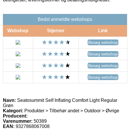
Bedst anmeldte webshops
Webshop
Stjerner
Link
Besøg webshop
Besøg webshop
Besøg webshop
Besøg webshop
Navn:
Seatosummit Self Inflating Comfort Light Regular
Grøn
Kategori:
Produkter > Tilbehør andet > Outdoor > Øvrige
Producent:
Varenummer:
50389
EAN:
9327868067008