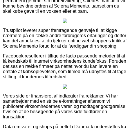
permanent gemmer sin ordrekvittering, således man altid vil
kunne bevidne ordren af Scierra Memento, uanset om du
skal købe gave til en voksen eller et barn.
Trustpilot leverer super fremragende genveje til at kigge
nærmere på en række andre forbrugeres erfaringer og derfor
kan det anbefales, at du tjekker online webshoppens kritik af
Scierra Memento forud for at du færdiggør din shopping.
Facebook resulterer i tillige de facto passende metoder til at
få kendskab til internet virksomhedens kundefokus. Foruden
det ses en række firmaer på nettet hvor du kan levere en
omtale af købsoplevelsen, som tilmed må udnyttes til at tage
stilling til kundernes tilfredshed.
Vores side er finansieret af indtægter fra reklamer. Vi har
samarbejder med en stribe e-forretninger eftersom vi
publicerer virksomhedernes varer, og modtager godtgørelse
hvis en af de besøgende på vores side fuldfører en
transaktion.
Data om varer og shops på nettet i Danmark understøttes fra