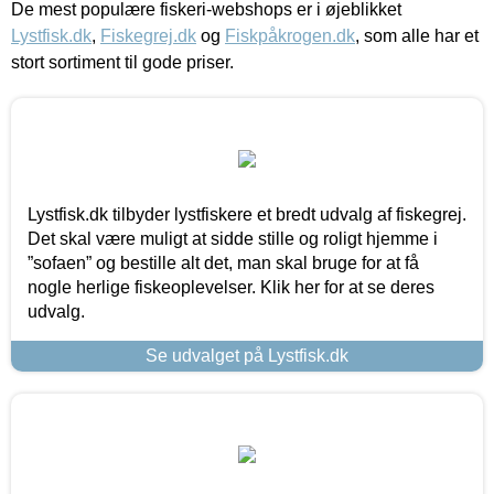
De mest populære fiskeri-webshops er i øjeblikket
Lystfisk.dk
,
Fiskegrej.dk
og
Fiskpåkrogen.dk
, som alle har et
stort sortiment til gode priser.
Lystfisk.dk tilbyder lystfiskere et bredt udvalg af fiskegrej.
Det skal være muligt at sidde stille og roligt hjemme i
”sofaen” og bestille alt det, man skal bruge for at få
nogle herlige fiskeoplevelser. Klik her for at se deres
udvalg.
Se udvalget på Lystfisk.dk