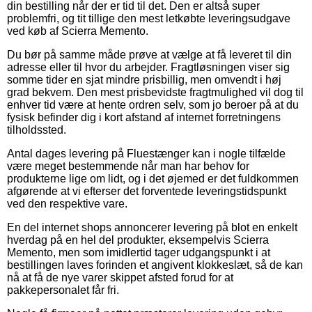
din bestilling når der er tid til det. Den er altså super
problemfri, og tit tillige den mest letkøbte leveringsudgave
ved køb af Scierra Memento.
Du bør på samme måde prøve at vælge at få leveret til din
adresse eller til hvor du arbejder. Fragtløsningen viser sig
somme tider en sjat mindre prisbillig, men omvendt i høj
grad bekvem. Den mest prisbevidste fragtmulighed vil dog til
enhver tid være at hente ordren selv, som jo beroer på at du
fysisk befinder dig i kort afstand af internet forretningens
tilholdssted.
Antal dages levering på Fluestænger kan i nogle tilfælde
være meget bestemmende når man har behov for
produkterne lige om lidt, og i det øjemed er det fuldkommen
afgørende at vi efterser det forventede leveringstidspunkt
ved den respektive vare.
En del internet shops annoncerer levering på blot en enkelt
hverdag på en hel del produkter, eksempelvis Scierra
Memento, men som imidlertid tager udgangspunkt i at
bestillingen laves forinden et angivent klokkeslæt, så de kan
nå at få de nye varer skippet afsted forud for at
pakkepersonalet får fri.