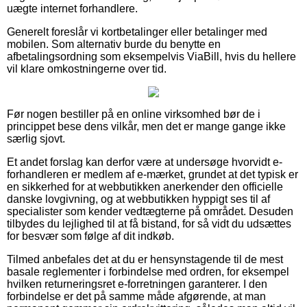
uægte internet forhandlere.
Generelt foreslår vi kortbetalinger eller betalinger med
mobilen. Som alternativ burde du benytte en
afbetalingsordning som eksempelvis ViaBill, hvis du hellere
vil klare omkostningerne over tid.
Før nogen bestiller på en online virksomhed bør de i
princippet bese dens vilkår, men det er mange gange ikke
særlig sjovt.
Et andet forslag kan derfor være at undersøge hvorvidt e-
forhandleren er medlem af e-mærket, grundet at det typisk er
en sikkerhed for at webbutikken anerkender den officielle
danske lovgivning, og at webbutikken hyppigt ses til af
specialister som kender vedtægterne på området. Desuden
tilbydes du lejlighed til at få bistand, for så vidt du udsættes
for besvær som følge af dit indkøb.
Tilmed anbefales det at du er hensynstagende til de mest
basale reglementer i forbindelse med ordren, for eksempel
hvilken returneringsret e-forretningen garanterer. I den
forbindelse er det på samme måde afgørende, at man