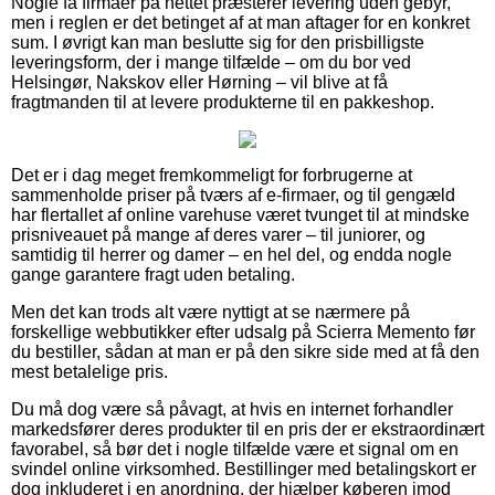
Nogle få firmaer på nettet præsterer levering uden gebyr,
men i reglen er det betinget af at man aftager for en konkret
sum. I øvrigt kan man beslutte sig for den prisbilligste
leveringsform, der i mange tilfælde – om du bor ved
Helsingør, Nakskov eller Hørning – vil blive at få
fragtmanden til at levere produkterne til en pakkeshop.
Det er i dag meget fremkommeligt for forbrugerne at
sammenholde priser på tværs af e-firmaer, og til gengæld
har flertallet af online varehuse været tvunget til at mindske
prisniveauet på mange af deres varer – til juniorer, og
samtidig til herrer og damer – en hel del, og endda nogle
gange garantere fragt uden betaling.
Men det kan trods alt være nyttigt at se nærmere på
forskellige webbutikker efter udsalg på Scierra Memento før
du bestiller, sådan at man er på den sikre side med at få den
mest betalelige pris.
Du må dog være så påvagt, at hvis en internet forhandler
markedsfører deres produkter til en pris der er ekstraordinært
favorabel, så bør det i nogle tilfælde være et signal om en
svindel online virksomhed. Bestillinger med betalingskort er
dog inkluderet i en anordning, der hjælper køberen imod