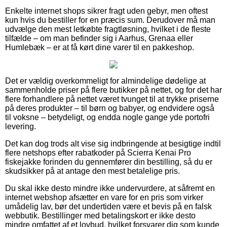
Enkelte internet shops sikrer fragt uden gebyr, men oftest
kun hvis du bestiller for en præcis sum. Derudover må man
udvælge den mest letkøbte fragtløsning, hvilket i de fleste
tilfælde – om man befinder sig i Aarhus, Grenaa eller
Humlebæk – er at få kørt dine varer til en pakkeshop.
Det er vældig overkommeligt for almindelige dødelige at
sammenholde priser på flere butikker på nettet, og for det har
flere forhandlere på nettet været tvunget til at trykke priserne
på deres produkter – til børn og babyer, og endvidere også
til voksne – betydeligt, og endda nogle gange yde portofri
levering.
Det kan dog trods alt vise sig indbringende at besigtige indtil
flere netshops efter rabatkoder på Scierra Kenai Pro
fiskejakke forinden du gennemfører din bestilling, så du er
skudsikker på at antage den mest betalelige pris.
Du skal ikke desto mindre ikke undervurdere, at såfremt en
internet webshop afsætter en vare for en pris som virker
umådelig lav, bør det undertiden være et bevis på en falsk
webbutik. Bestillinger med betalingskort er ikke desto
mindre omfattet af et lovbud, hvilket forsvarer dig som kunde