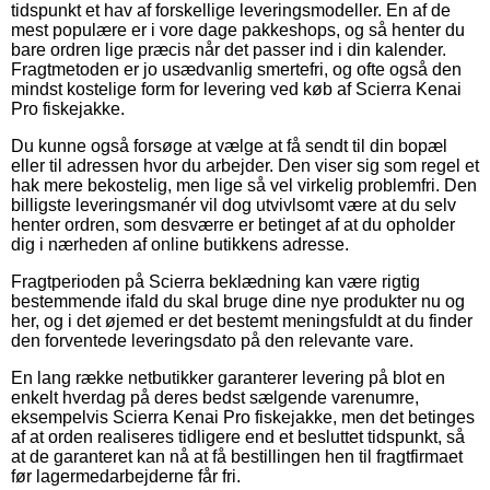
tidspunkt et hav af forskellige leveringsmodeller. En af de
mest populære er i vore dage pakkeshops, og så henter du
bare ordren lige præcis når det passer ind i din kalender.
Fragtmetoden er jo usædvanlig smertefri, og ofte også den
mindst kostelige form for levering ved køb af Scierra Kenai
Pro fiskejakke.
Du kunne også forsøge at vælge at få sendt til din bopæl
eller til adressen hvor du arbejder. Den viser sig som regel et
hak mere bekostelig, men lige så vel virkelig problemfri. Den
billigste leveringsmanér vil dog utvivlsomt være at du selv
henter ordren, som desværre er betinget af at du opholder
dig i nærheden af online butikkens adresse.
Fragtperioden på Scierra beklædning kan være rigtig
bestemmende ifald du skal bruge dine nye produkter nu og
her, og i det øjemed er det bestemt meningsfuldt at du finder
den forventede leveringsdato på den relevante vare.
En lang række netbutikker garanterer levering på blot en
enkelt hverdag på deres bedst sælgende varenumre,
eksempelvis Scierra Kenai Pro fiskejakke, men det betinges
af at orden realiseres tidligere end et besluttet tidspunkt, så
at de garanteret kan nå at få bestillingen hen til fragtfirmaet
før lagermedarbejderne får fri.