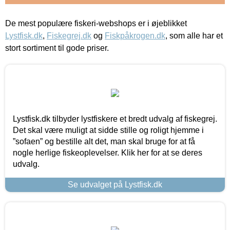
De mest populære fiskeri-webshops er i øjeblikket
Lystfisk.dk
,
Fiskegrej.dk
og
Fiskpåkrogen.dk
, som alle har et
stort sortiment til gode priser.
Lystfisk.dk tilbyder lystfiskere et bredt udvalg af fiskegrej.
Det skal være muligt at sidde stille og roligt hjemme i
”sofaen” og bestille alt det, man skal bruge for at få
nogle herlige fiskeoplevelser. Klik her for at se deres
udvalg.
Se udvalget på Lystfisk.dk