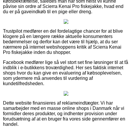
købsbekræftelse, således man når som helst vil kunne
påvise sin ordre af Scierra Kenai Pro fiskejakke, hvad end
du er på gaveindkøb til en pige eller dreng.
Trustpilot medfører en del fordelagtige chancer for at blive
klogere på en længere række aktuelle konsumenters
bedømmelser og derfor kan det være til hjælp, at du ser
nærmere på internet webshoppens kritik af Scierra Kenai
Pro fiskejakke inden du shopper.
Facebook medfører lige så vel stort set fine løsninger til at få
indblik i e-butikkens troværdighed. Her ses faktisk internet
shops hvor du kan give en evaluering af købsoplevelsen,
som ydermere må anvendes til vurdering af
kundetilfredsheden.
Dette website finansieres af reklameindtægter. Vi har
samarbejder med en masse online shops i Danmark når vi
formidler deres produkter, og indhenter provision under
forudsætning af at en bruger fra vores side gennemfører en
handel.