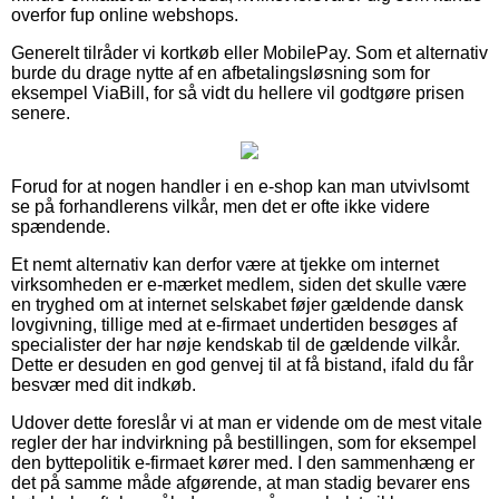
overfor fup online webshops.
Generelt tilråder vi kortkøb eller MobilePay. Som et alternativ
burde du drage nytte af en afbetalingsløsning som for
eksempel ViaBill, for så vidt du hellere vil godtgøre prisen
senere.
Forud for at nogen handler i en e-shop kan man utvivlsomt
se på forhandlerens vilkår, men det er ofte ikke videre
spændende.
Et nemt alternativ kan derfor være at tjekke om internet
virksomheden er e-mærket medlem, siden det skulle være
en tryghed om at internet selskabet føjer gældende dansk
lovgivning, tillige med at e-firmaet undertiden besøges af
specialister der har nøje kendskab til de gældende vilkår.
Dette er desuden en god genvej til at få bistand, ifald du får
besvær med dit indkøb.
Udover dette foreslår vi at man er vidende om de mest vitale
regler der har indvirkning på bestillingen, som for eksempel
den byttepolitik e-firmaet kører med. I den sammenhæng er
det på samme måde afgørende, at man stadig bevarer ens