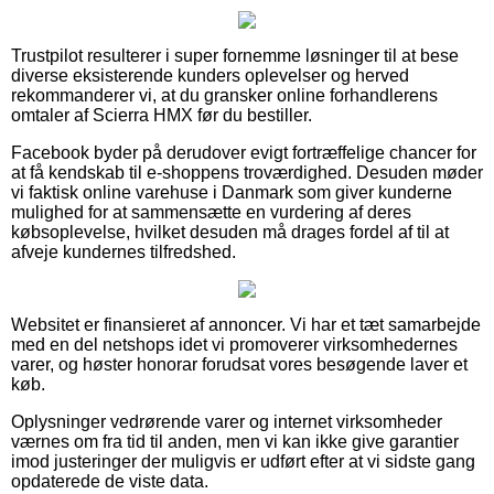
Trustpilot resulterer i super fornemme løsninger til at bese
diverse eksisterende kunders oplevelser og herved
rekommanderer vi, at du gransker online forhandlerens
omtaler af Scierra HMX før du bestiller.
Facebook byder på derudover evigt fortræffelige chancer for
at få kendskab til e-shoppens troværdighed. Desuden møder
vi faktisk online varehuse i Danmark som giver kunderne
mulighed for at sammensætte en vurdering af deres
købsoplevelse, hvilket desuden må drages fordel af til at
afveje kundernes tilfredshed.
Websitet er finansieret af annoncer. Vi har et tæt samarbejde
med en del netshops idet vi promoverer virksomhedernes
varer, og høster honorar forudsat vores besøgende laver et
køb.
Oplysninger vedrørende varer og internet virksomheder
værnes om fra tid til anden, men vi kan ikke give garantier
imod justeringer der muligvis er udført efter at vi sidste gang
opdaterede de viste data.