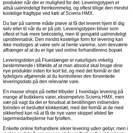
produkter når der er mulighed for det. Leveringstypen er
altså ualmindeligt fremkommelig, og oftest tillige den mindst
kostelige fragttype ved køb af Scierra HMX.
Du bør på samme måde prøve at få det leveret hjem til dig
selv eller til når du er på job. Leveringstypen bliver som
oftest et hak mere bekostelig, men til gengæld ualmindeligt
uproblematisk. Den mindst kostelige form for levering kan
ikke modsiges at være selv at hente varerne, som desværre
afhænger af at du er lige ved online forhandlerens bopæl.
Leveringstiden på Fluestænger er naturligvis virkelig
bestemmende i tilfælde af at man absolut skal bruge dine
nye produkter inden for kort tid, og med det formål er det
tydeligvis afgørende at du kontrollerer den forventede
leveringsdato på den relevante vare.
En masse shops på nettet tilbyder 1 hverdags levering på
mange af butikkens varer, eksempelvis Scierra HMX, men
vær på vagt da det er forudsat at bestillingen indsendes
forinden et besluttet klokkeslæt, med det formål at de med
sikkerhed kan nå at få de nye varer skippet afsted før
lagermedarbejderne har fyraften.
Enkelte online forhandlere sikrer levering uden gebyr, men i