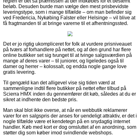
reglen er det så præmissen at der indkøbes for et bestemt
beløb. Desuden burde man vælge den mest prisbevidste
leveringstype, som i mange tilfælde – om man befinder sig
ved Fredericia, Nykøbing Falster eller Helsinge – vil blive at
få fragtmanden til at bringe varerne til et afhentningssted.
Det er jo rigtig ukompliceret for folk at vurdere prisniveauet
på tværs af forhandlere på nettet, og af den grund har flere
online butikker set sig tvunget til at tvinge salgsværdien på
mange af deres varer – til juniorer, og ligeledes også til
damer og herrer – kolossalt, og endda nogle gange love
gratis levering.
Til gengæld kan det alligevel vise sig tiden værd at
sammenligne indtil flere butikker på nettet efter tilbud på
Scierra HMX inden du gennemfører dit køb, således at du er
sikret at indhente den bedste pris.
Man skal blot ikke overse, at når en webbutik reklamerer
varer for en salgspris der anses for uendeligt attraktiv, er det i
nogle tilfælde være et kendetegn på en snydagtig internet
handler. Køb med kort er dog omsluttet af en anordning, som
støtter dig som køber imod svindlende webshops.