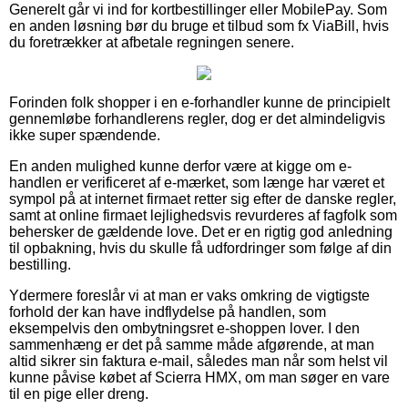
Generelt går vi ind for kortbestillinger eller MobilePay. Som
en anden løsning bør du bruge et tilbud som fx ViaBill, hvis
du foretrækker at afbetale regningen senere.
Forinden folk shopper i en e-forhandler kunne de principielt
gennemløbe forhandlerens regler, dog er det almindeligvis
ikke super spændende.
En anden mulighed kunne derfor være at kigge om e-
handlen er verificeret af e-mærket, som længe har været et
sympol på at internet firmaet retter sig efter de danske regler,
samt at online firmaet lejlighedsvis revurderes af fagfolk som
behersker de gældende love. Det er en rigtig god anledning
til opbakning, hvis du skulle få udfordringer som følge af din
bestilling.
Ydermere foreslår vi at man er vaks omkring de vigtigste
forhold der kan have indflydelse på handlen, som
eksempelvis den ombytningsret e-shoppen lover. I den
sammenhæng er det på samme måde afgørende, at man
altid sikrer sin faktura e-mail, således man når som helst vil
kunne påvise købet af Scierra HMX, om man søger en vare
til en pige eller dreng.