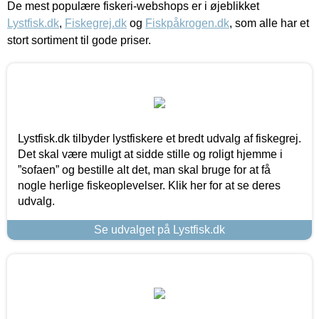
De mest populære fiskeri-webshops er i øjeblikket
Lystfisk.dk
,
Fiskegrej.dk
og
Fiskpåkrogen.dk
, som alle har et
stort sortiment til gode priser.
Lystfisk.dk tilbyder lystfiskere et bredt udvalg af fiskegrej.
Det skal være muligt at sidde stille og roligt hjemme i
”sofaen” og bestille alt det, man skal bruge for at få
nogle herlige fiskeoplevelser. Klik her for at se deres
udvalg.
Se udvalget på Lystfisk.dk