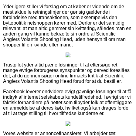
Yderligere stiller vi forslag om at køber er vidende om de
mest aktuelle retningslinjer der gør sig gældende i
forbindelse med transaktionen, som eksempelvis den
byttepolitik netshoppen kører med. Derfor er det samtidig
relevant, at man altid gemmer sin kvittering, således man en
anden gang vil kunne bekræfte sin ordre af Scientific
Anglers Volantis Shooting Head, uden hensyn til om man
shopper til en kvinde eller mand.
Trustpilot yder altid pæne løsninger til at eftersøge ret
mange øvrige forbrugeres synspunkter og derved foreslåes
det, at du gennemsøger online firmaets kritik af Scientific
Anglers Volantis Shooting Head forud for at du bestiller.
Facebook leverer endvidere evigt gavnlige løsninger til at få
indtryk af internet selskabets kundetilfredshed. I øvrigt ser vi
faktisk forhandlere på nettet som tilbyder folk at offentliggøre
en anmeldelse af deres køb, hvilket også kan drages fordel
af til at tage stilling til hvor tilfredse kunderne er.
Vores website er annoncefinansieret. Vi arbejder tæt