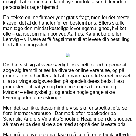
udsigt til at kunne nå at få dit nye produkt afsendt forinden
personalet drager hjemad.
En række online firmaer yder gratis fragt, men for det meste
kræver det at du handler for en bestemt pris. Ellers skulle
man tage den mindst kostelige leveringsmulighed, hvilket
ofte – uanset om man bor ved Aarhus, Kalundborg eller
Lemvig – vil være at få fragtfirmaet til at levere din bestilling
til et afhentningssted.
Det har vist sig at være særligt fleksibelt for forbrugerne at
søge sig frem til priser fra diverse online varehuse, og på
grund af dette har flertallet af firmaer på nettet været presset
til at at tvinge salgsværdien på specielt deres bedst i test
produkter – til babyer og børn, men også til mænd og
kvinder – eftertrykkeligt, og endda nogle gange sikre
levering uden omkostninger.
Men det kan ikke desto mindre vise sig rentabelt at efterse
flere internet varehuse i Danmark efter rabatkoder på
Scientific Anglers Volantis Shooting Head inden du shopper,
så man er på den sikre side med at opnå den laveste pris.
Man må blot være opmærksom på, at når en e-butik udbyder