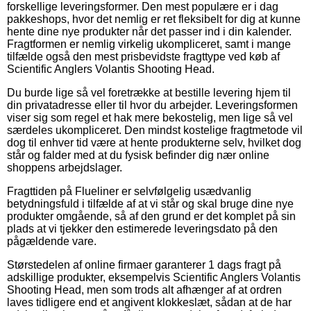
forskellige leveringsformer. Den mest populære er i dag
pakkeshops, hvor det nemlig er ret fleksibelt for dig at kunne
hente dine nye produkter når det passer ind i din kalender.
Fragtformen er nemlig virkelig ukompliceret, samt i mange
tilfælde også den mest prisbevidste fragttype ved køb af
Scientific Anglers Volantis Shooting Head.
Du burde lige så vel foretrække at bestille levering hjem til
din privatadresse eller til hvor du arbejder. Leveringsformen
viser sig som regel et hak mere bekostelig, men lige så vel
særdeles ukompliceret. Den mindst kostelige fragtmetode vil
dog til enhver tid være at hente produkterne selv, hvilket dog
står og falder med at du fysisk befinder dig nær online
shoppens arbejdslager.
Fragttiden på Flueliner er selvfølgelig usædvanlig
betydningsfuld i tilfælde af at vi står og skal bruge dine nye
produkter omgående, så af den grund er det komplet på sin
plads at vi tjekker den estimerede leveringsdato på den
pågældende vare.
Størstedelen af online firmaer garanterer 1 dags fragt på
adskillige produkter, eksempelvis Scientific Anglers Volantis
Shooting Head, men som trods alt afhænger af at ordren
laves tidligere end et angivent klokkeslæt, sådan at de har