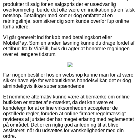
produkter til salg for en salgspris der er usædvanlig
overkommelig, burde det ofte være en indikation på en falsk
netshop. Betalinger med kort er dog omfattet af en
retningslinje, som sikrer dig som kunde overfor fup online
forhandlere.
Vi går generelt ind for køb med betalingskort eller
MobilePay. Som en anden løsning kunne du drage fordel af
et tilbud fra fx ViaBill, hvis du agter at honorere regningen
over et længere tidsrum.
Før nogen bestiller hos en webshop kunne man for at være
sikker have øje for webbutikkens handelsvilkår, det er dog
almindeligvis ikke super spændende.
Et nemmere alternativ kunne være at bemærke om online
butikken er støttet af e-mærket, da det kan være et
kendetegn for at online virksomheden accepterer de
opstillede regler, foruden at online firmaet regelmæssigt
revideres af jurister der har meget erfaring med reglementet
på området. Det er en rigtig god anledning til at blive
assisteret, når du udsættes for vanskeligheder med din
ordre.