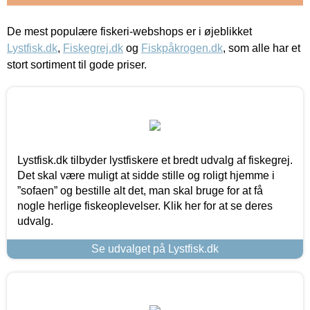
De mest populære fiskeri-webshops er i øjeblikket
Lystfisk.dk
,
Fiskegrej.dk
og
Fiskpåkrogen.dk
, som alle har et
stort sortiment til gode priser.
Lystfisk.dk tilbyder lystfiskere et bredt udvalg af fiskegrej.
Det skal være muligt at sidde stille og roligt hjemme i
”sofaen” og bestille alt det, man skal bruge for at få
nogle herlige fiskeoplevelser. Klik her for at se deres
udvalg.
Se udvalget på Lystfisk.dk