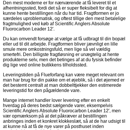
Den mest moderne er for nærværende at få leveret til et
afhentningssted, fordi det så er super fleksibelt for dig at
kunne hente bestillingen når du har tid. Fragtformen er jo
særdeles uproblematisk, og oftest tillige den mest betalelige
fragtmulighed ved køb af Scientific Anglers Absolute
Fluorocarbon Leader 12′.
Du kan omvendt forsøge at vælge at få udbragt til din bopæl
eller ud til dit arbejde. Fragtformen bliver jævnligt en lille
smule mere omkostningsfuld, men lige så vel vældig
smertefri. Den billigste fragtløsning er unægtelig at hente
produkterne selv, men det betinges af at du fysisk befinder
dig lige ved online butikkens tilholdssted.
Leveringstiden på Flueforfang kan være meget relevant om
man har brug for din pakke om et øjeblik, så i det øjemed er
det bestemt centralt at man dobbelttjekker den estimerede
leveringstid for den pågældende vare.
Mange internet handler lover levering efter en enkelt
hverdag på deres bedst sælgende varer, eksempelvis
Scientific Anglers Absolute Fluorocarbon Leader 12′, men
vær opmærksom på at det påkræver at bestillingen
anbringes inden et konkret klokkeslæt, så at de har udsigt til
at kunne nå at få de nye varer på posthuset inden