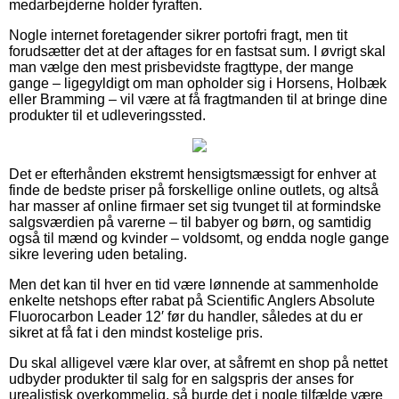
medarbejderne holder fyraften.
Nogle internet foretagender sikrer portofri fragt, men tit
forudsætter det at der aftages for en fastsat sum. I øvrigt skal
man vælge den mest prisbevidste fragttype, der mange
gange – ligegyldigt om man opholder sig i Horsens, Holbæk
eller Bramming – vil være at få fragtmanden til at bringe dine
produkter til et udleveringssted.
Det er efterhånden ekstremt hensigtsmæssigt for enhver at
finde de bedste priser på forskellige online outlets, og altså
har masser af online firmaer set sig tvunget til at formindske
salgsværdien på varerne – til babyer og børn, og samtidig
også til mænd og kvinder – voldsomt, og endda nogle gange
sikre levering uden betaling.
Men det kan til hver en tid være lønnende at sammenholde
enkelte netshops efter rabat på Scientific Anglers Absolute
Fluorocarbon Leader 12′ før du handler, således at du er
sikret at få fat i den mindst kostelige pris.
Du skal alligevel være klar over, at såfremt en shop på nettet
udbyder produkter til salg for en salgspris der anses for
urealistisk overkommelig, så burde det i nogle tilfælde være