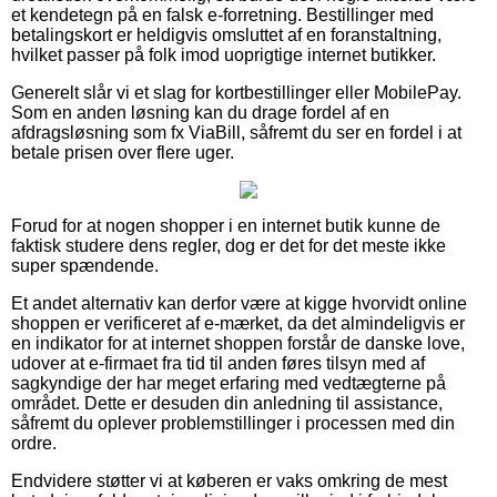
et kendetegn på en falsk e-forretning. Bestillinger med
betalingskort er heldigvis omsluttet af en foranstaltning,
hvilket passer på folk imod uoprigtige internet butikker.
Generelt slår vi et slag for kortbestillinger eller MobilePay.
Som en anden løsning kan du drage fordel af en
afdragsløsning som fx ViaBill, såfremt du ser en fordel i at
betale prisen over flere uger.
Forud for at nogen shopper i en internet butik kunne de
faktisk studere dens regler, dog er det for det meste ikke
super spændende.
Et andet alternativ kan derfor være at kigge hvorvidt online
shoppen er verificeret af e-mærket, da det almindeligvis er
en indikator for at internet shoppen forstår de danske love,
udover at e-firmaet fra tid til anden føres tilsyn med af
sagkyndige der har meget erfaring med vedtægterne på
området. Dette er desuden din anledning til assistance,
såfremt du oplever problemstillinger i processen med din
ordre.
Endvidere støtter vi at køberen er vaks omkring de mest