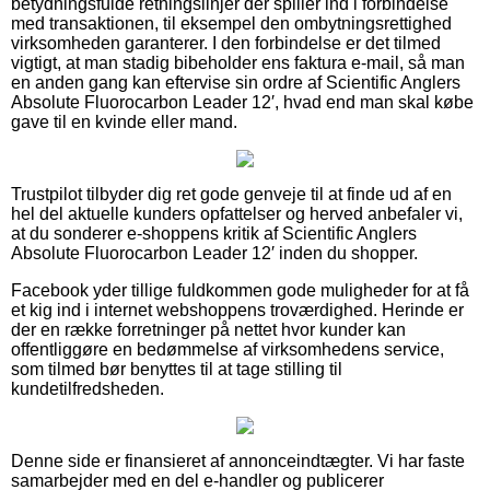
betydningsfulde retningslinjer der spiller ind i forbindelse
med transaktionen, til eksempel den ombytningsrettighed
virksomheden garanterer. I den forbindelse er det tilmed
vigtigt, at man stadig bibeholder ens faktura e-mail, så man
en anden gang kan eftervise sin ordre af Scientific Anglers
Absolute Fluorocarbon Leader 12′, hvad end man skal købe
gave til en kvinde eller mand.
Trustpilot tilbyder dig ret gode genveje til at finde ud af en
hel del aktuelle kunders opfattelser og herved anbefaler vi,
at du sonderer e-shoppens kritik af Scientific Anglers
Absolute Fluorocarbon Leader 12′ inden du shopper.
Facebook yder tillige fuldkommen gode muligheder for at få
et kig ind i internet webshoppens troværdighed. Herinde er
der en række forretninger på nettet hvor kunder kan
offentliggøre en bedømmelse af virksomhedens service,
som tilmed bør benyttes til at tage stilling til
kundetilfredsheden.
Denne side er finansieret af annonceindtægter. Vi har faste
samarbejder med en del e-handler og publicerer