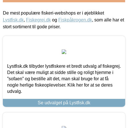
De mest populære fiskeri-webshops er i øjeblikket
Lystfisk.dk
,
Fiskegrej.dk
og
Fiskpåkrogen.dk
, som alle har et
stort sortiment til gode priser.
Lystfisk.dk tilbyder lystfiskere et bredt udvalg af fiskegrej.
Det skal være muligt at sidde stille og roligt hjemme i
”sofaen” og bestille alt det, man skal bruge for at få
nogle herlige fiskeoplevelser. Klik her for at se deres
udvalg.
Se udvalget på Lystfisk.dk