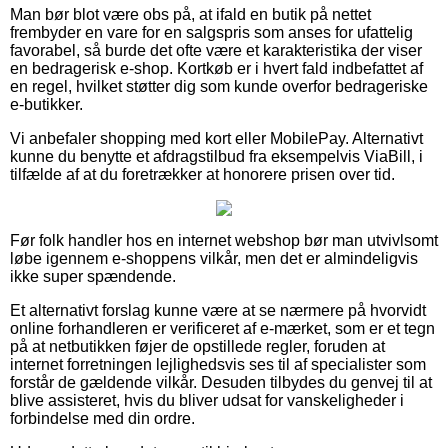
Man bør blot være obs på, at ifald en butik på nettet
frembyder en vare for en salgspris som anses for ufattelig
favorabel, så burde det ofte være et karakteristika der viser
en bedragerisk e-shop. Kortkøb er i hvert fald indbefattet af
en regel, hvilket støtter dig som kunde overfor bedrageriske
e-butikker.
Vi anbefaler shopping med kort eller MobilePay. Alternativt
kunne du benytte et afdragstilbud fra eksempelvis ViaBill, i
tilfælde af at du foretrækker at honorere prisen over tid.
Før folk handler hos en internet webshop bør man utvivlsomt
løbe igennem e-shoppens vilkår, men det er almindeligvis
ikke super spændende.
Et alternativt forslag kunne være at se nærmere på hvorvidt
online forhandleren er verificeret af e-mærket, som er et tegn
på at netbutikken føjer de opstillede regler, foruden at
internet forretningen lejlighedsvis ses til af specialister som
forstår de gældende vilkår. Desuden tilbydes du genvej til at
blive assisteret, hvis du bliver udsat for vanskeligheder i
forbindelse med din ordre.