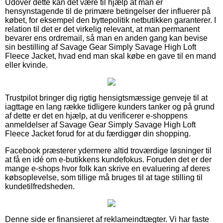
Udover dette kan det være til hjælp at man er
hensynstagende til de primære betingelser der influerer på
købet, for eksempel den byttepolitik netbutikken garanterer. I
relation til det er det virkelig relevant, at man permanent
bevarer ens ordremail, så man en anden gang kan bevise
sin bestilling af Savage Gear Simply Savage High Loft
Fleece Jacket, hvad end man skal købe en gave til en mand
eller kvinde.
Trustpilot bringer dig rigtig hensigtsmæssige genveje til at
iagttage en lang række tidligere kunders tanker og på grund
af dette er det en hjælp, at du verificerer e-shoppens
anmeldelser af Savage Gear Simply Savage High Loft
Fleece Jacket forud for at du færdiggør din shopping.
Facebook præsterer ydermere altid troværdige løsninger til
at få en idé om e-butikkens kundefokus. Foruden det er der
mange e-shops hvor folk kan skrive en evaluering af deres
købsoplevelse, som tillige må bruges til at tage stilling til
kundetilfredsheden.
Denne side er finansieret af reklameindtægter. Vi har faste