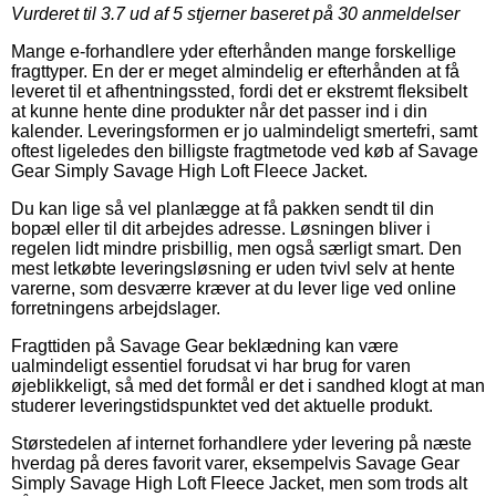
Vurderet til
3.7
ud af 5 stjerner baseret på
30
anmeldelser
Mange e-forhandlere yder efterhånden mange forskellige
fragttyper. En der er meget almindelig er efterhånden at få
leveret til et afhentningssted, fordi det er ekstremt fleksibelt
at kunne hente dine produkter når det passer ind i din
kalender. Leveringsformen er jo ualmindeligt smertefri, samt
oftest ligeledes den billigste fragtmetode ved køb af Savage
Gear Simply Savage High Loft Fleece Jacket.
Du kan lige så vel planlægge at få pakken sendt til din
bopæl eller til dit arbejdes adresse. Løsningen bliver i
regelen lidt mindre prisbillig, men også særligt smart. Den
mest letkøbte leveringsløsning er uden tvivl selv at hente
varerne, som desværre kræver at du lever lige ved online
forretningens arbejdslager.
Fragttiden på Savage Gear beklædning kan være
ualmindeligt essentiel forudsat vi har brug for varen
øjeblikkeligt, så med det formål er det i sandhed klogt at man
studerer leveringstidspunktet ved det aktuelle produkt.
Størstedelen af internet forhandlere yder levering på næste
hverdag på deres favorit varer, eksempelvis Savage Gear
Simply Savage High Loft Fleece Jacket, men som trods alt