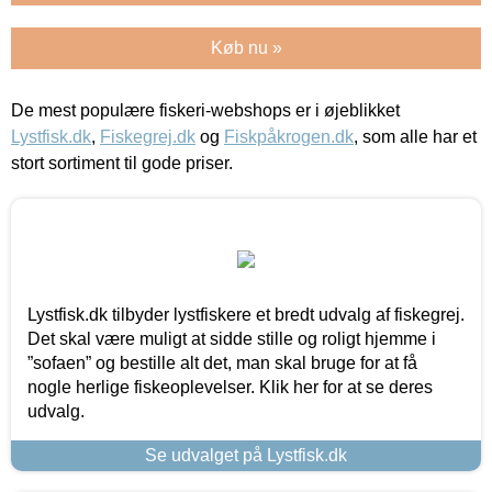
Køb nu »
De mest populære fiskeri-webshops er i øjeblikket
Lystfisk.dk
,
Fiskegrej.dk
og
Fiskpåkrogen.dk
, som alle har et
stort sortiment til gode priser.
Lystfisk.dk tilbyder lystfiskere et bredt udvalg af fiskegrej.
Det skal være muligt at sidde stille og roligt hjemme i
”sofaen” og bestille alt det, man skal bruge for at få
nogle herlige fiskeoplevelser. Klik her for at se deres
udvalg.
Se udvalget på Lystfisk.dk