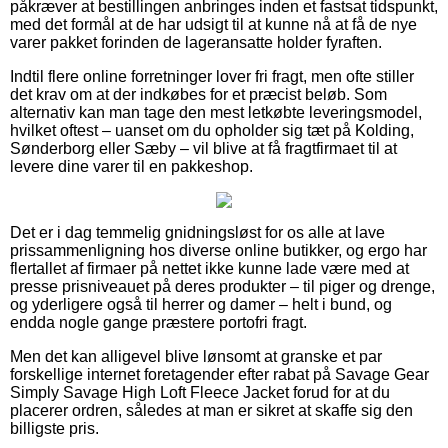
påkræver at bestillingen anbringes inden et fastsat tidspunkt,
med det formål at de har udsigt til at kunne nå at få de nye
varer pakket forinden de lageransatte holder fyraften.
Indtil flere online forretninger lover fri fragt, men ofte stiller
det krav om at der indkøbes for et præcist beløb. Som
alternativ kan man tage den mest letkøbte leveringsmodel,
hvilket oftest – uanset om du opholder sig tæt på Kolding,
Sønderborg eller Sæby – vil blive at få fragtfirmaet til at
levere dine varer til en pakkeshop.
Det er i dag temmelig gnidningsløst for os alle at lave
prissammenligning hos diverse online butikker, og ergo har
flertallet af firmaer på nettet ikke kunne lade være med at
presse prisniveauet på deres produkter – til piger og drenge,
og yderligere også til herrer og damer – helt i bund, og
endda nogle gange præstere portofri fragt.
Men det kan alligevel blive lønsomt at granske et par
forskellige internet foretagender efter rabat på Savage Gear
Simply Savage High Loft Fleece Jacket forud for at du
placerer ordren, således at man er sikret at skaffe sig den
billigste pris.